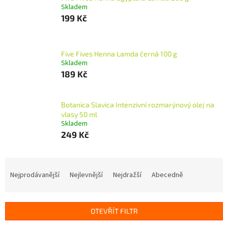
Skladem
199 Kč
Five Fives Henna Lamda černá 100 g
Skladem
189 Kč
Botanica Slavica Intenzivní rozmarýnový olej na
vlasy 50 ml
Skladem
249 Kč
Ř
a
Nejprodávanější
Nejlevnější
Nejdražší
Abecedně
z
e
n
OTEVŘÍT FILTR
í