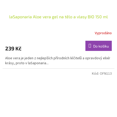
laSaponaria Aloe vera gel na tělo a vlasy BIO 150 ml
Vyprodáno
Do košíku
239 Kč
Aloe vera je jeden z nejlepších přírodních léčitelů a opravdový elixír
krásy, proto v laSaponaria...
Kód:
OFN113