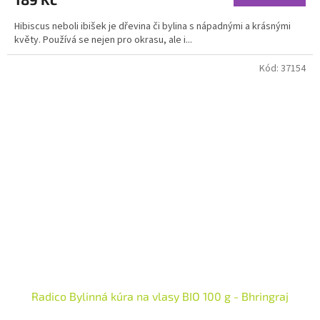
5,0
Hibiscus neboli ibišek je dřevina či bylina s nápadnými a krásnými
z
květy. Používá se nejen pro okrasu, ale i...
5
hvězdiček.
Kód:
37154
Radico Bylinná kúra na vlasy BIO 100 g - Bhringraj