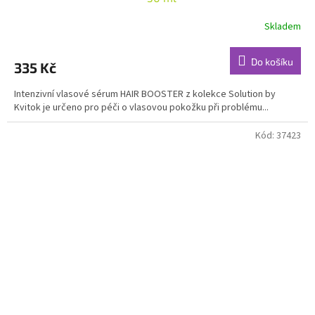
Skladem
Průměrné
hodnocení
produktu
Do košíku
335 Kč
je
4,7
Intenzivní vlasové sérum HAIR BOOSTER z kolekce Solution by
z
Kvitok je určeno pro péči o vlasovou pokožku při problému...
5
hvězdiček.
Kód:
37423