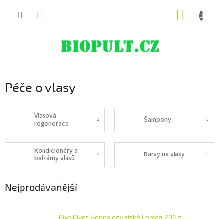
Přejít
NÁKUP
na
obsah
KOŠÍK
Péče o vlasy
Vlasová
Šampony
regenerace
Kondicionéry a
Barvy na vlasy
balzámy vlasů
Nejprodávanější
Five Fives Henna egyptská Lamda 200 g