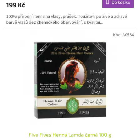
Do košíku
199 Kč
je
4,6
100% přírodní henna na vlasy, prášek. Toužíte-li po živé a zdravé
z
barvě vlasů bez chemického obarvování, s kvalitní...
5
hvězdiček.
Kód:
A0564
Five Fives Henna Lamda černá 100 g