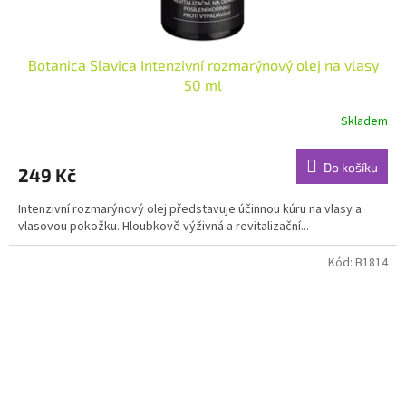
Botanica Slavica Intenzivní rozmarýnový olej na vlasy
50 ml
Skladem
Průměrné
hodnocení
produktu
Do košíku
249 Kč
je
4,7
Intenzivní rozmarýnový olej představuje účinnou kúru na vlasy a
z
vlasovou pokožku. Hloubkově výživná a revitalizační...
5
hvězdiček.
Kód:
B1814