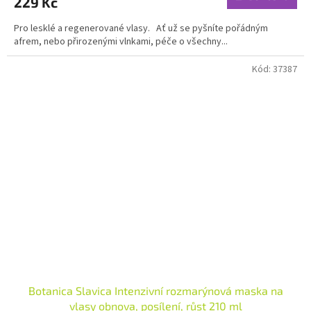
229 Kč
Pro lesklé a regenerované vlasy. Ať už se pyšníte pořádným
afrem, nebo přirozenými vlnkami, péče o všechny...
Kód:
37387
Botanica Slavica Intenzivní rozmarýnová maska na
vlasy obnova, posílení, růst 210 ml