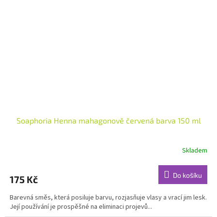
Soaphoria Henna mahagonově červená barva 150 ml
Skladem
Průměrné
hodnocení
produktu
Do košíku
175 Kč
je
4,8
Barevná směs, která posiluje barvu, rozjasňuje vlasy a vrací jim lesk.
z
Její používání je prospěšné na eliminaci projevů...
5
hvězdiček.