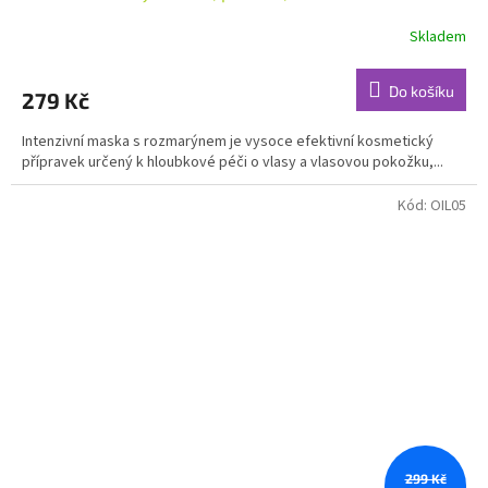
Skladem
Do košíku
279 Kč
Intenzivní maska s rozmarýnem je vysoce efektivní kosmetický
přípravek určený k hloubkové péči o vlasy a vlasovou pokožku,...
Kód:
OIL05
299 Kč