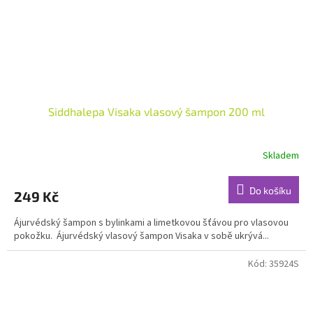
Siddhalepa Visaka vlasový šampon 200 ml
Skladem
Průměrné
hodnocení
produktu
Do košíku
249 Kč
je
5,0
Ájurvédský šampon s bylinkami a limetkovou šťávou pro vlasovou
z
pokožku. Ájurvédský vlasový šampon Visaka v sobě ukrývá...
5
hvězdiček.
Kód:
35924S