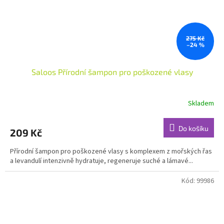
275 Kč
–24 %
Saloos Přírodní šampon pro poškozené vlasy
Skladem
Průměrné
hodnocení
produktu
Do košíku
209 Kč
je
3,3
Přírodní šampon pro poškozené vlasy s komplexem z mořských řas
z
a levandulí intenzivně hydratuje, regeneruje suché a lámavé...
5
hvězdiček.
Kód:
99986