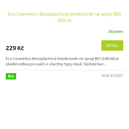
Eco Cosmetics Bezoplachový kondicionér ve spreji BIO
100 ml
Skladem
Průměrné
hodnocení
produktu
DETAIL
229 Kč
je
5,0
Eco Cosmetics Bezoplachový kondicionér ve spreji BIO (100 ml) je
z
ideální volbou pro péči o všechny typy vlasů. Složení bez...
5
hvězdiček.
Kód:
ECC017
Bio