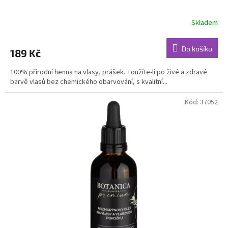
Skladem
Průměrné
hodnocení
produktu
Do košíku
189 Kč
je
4,7
100% přírodní henna na vlasy, prášek. Toužíte-li po živé a zdravé
z
barvě vlasů bez chemického obarvování, s kvalitní...
5
hvězdiček.
Kód:
37052