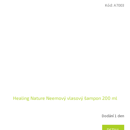
Kód:
A7003
Healing Nature Neemový vlasový šampon 200 ml
Dodání 1 den
Průměrné
hodnocení
produktu
DETAIL