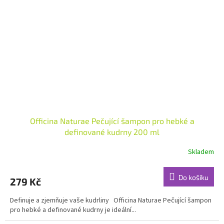
Officina Naturae Pečující šampon pro hebké a
definované kudrny 200 ml
Skladem
Průměrné
hodnocení
produktu
Do košíku
279 Kč
je
5,0
Definuje a zjemňuje vaše kudrliny Officina Naturae Pečující šampon
z
pro hebké a definované kudrny je ideální...
5
hvězdiček.