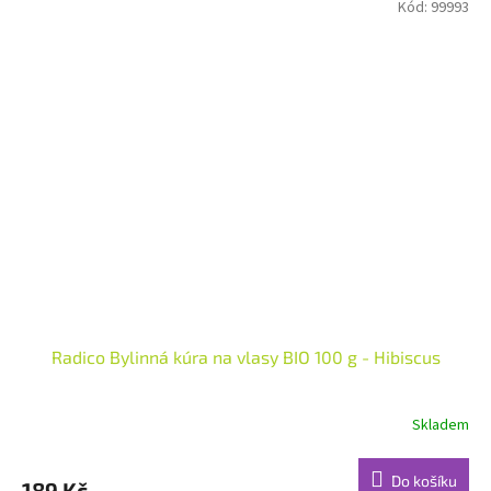
Kód:
99993
Radico Bylinná kúra na vlasy BIO 100 g - Hibiscus
Skladem
Průměrné
hodnocení
produktu
Do košíku
189 Kč
je