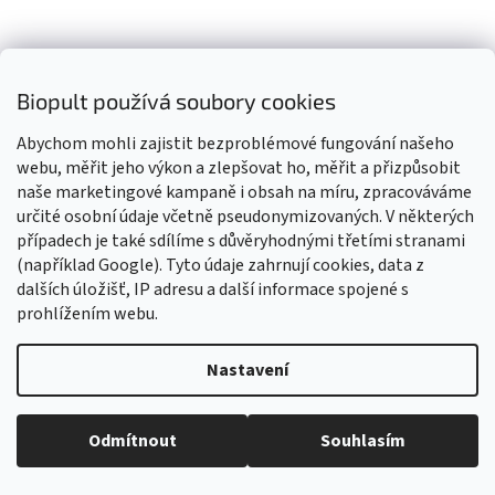
Biopult používá soubory cookies
Abychom mohli zajistit bezproblémové fungování našeho
webu, měřit jeho výkon a zlepšovat ho, měřit a přizpůsobit
naše marketingové kampaně i obsah na míru, zpracováváme
určité osobní údaje včetně pseudonymizovaných. V některých
případech je také sdílíme s důvěryhodnými třetími stranami
Eco Cosmetics Vlasový gel BIO 125 ml
(například Google). Tyto údaje zahrnují cookies, data z
dalších úložišť, IP adresu a další informace spojené s
Skladem
prohlížením webu.
Průměrné
hodnocení
produktu
Do košíku
Nastavení
209 Kč
je
Vážení zákazníci, z důvodu čerpání dovolené budou všechny
5,0
objednávky přijaté v tomto období expedovány od 17. srpna 2026.
Tento 100% přírodní vlasový gel od Eco Cosmetics dodá vašim
z
Děkujeme za pochopení, trpělivost i vaši přízeň. Přejeme vám krásné
vlasům lesk, objem a udrží je v požadovaném tvaru. Díky svému...
Odmítnout
Souhlasím
5
léto! Tým Biopult.cz
hvězdiček.
Kód:
ECC026
Bio