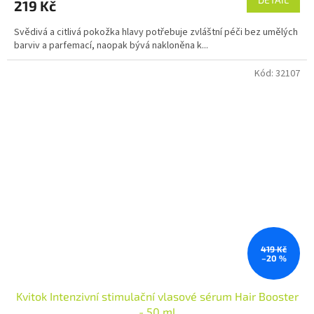
219 Kč
je
4,6
Svědivá a citlivá pokožka hlavy potřebuje zvláštní péči bez umělých
z
barviv a parfemací, naopak bývá nakloněna k...
5
hvězdiček.
Kód:
32107
419 Kč
–20 %
Kvitok Intenzivní stimulační vlasové sérum Hair Booster
- 50 ml