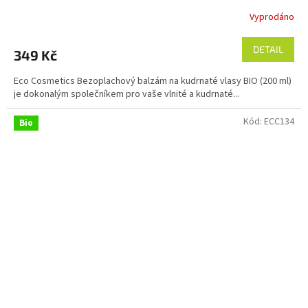
Vyprodáno
Průměrné
hodnocení
produktu
DETAIL
349 Kč
je
4,7
Eco Cosmetics Bezoplachový balzám na kudrnaté vlasy BIO (200 ml)
z
je dokonalým společníkem pro vaše vlnité a kudrnaté...
5
hvězdiček.
Kód:
ECC134
Bio