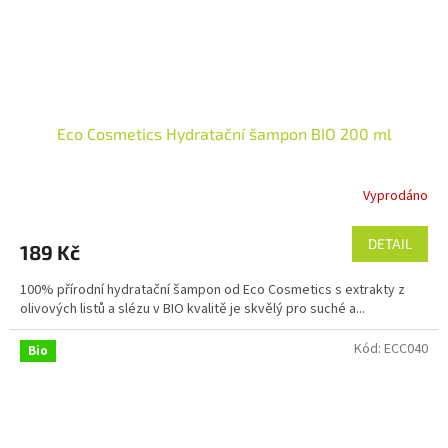
Eco Cosmetics Hydratační šampon BIO 200 ml
Vyprodáno
Průměrné
hodnocení
produktu
DETAIL
189 Kč
je
5,0
100% přírodní hydratační šampon od Eco Cosmetics s extrakty z
z
olivových listů a slézu v BIO kvalitě je skvělý pro suché a...
5
hvězdiček.
Kód:
ECC040
Bio