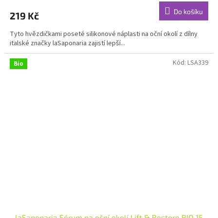
produktu
Do košíku
219 Kč
je
4,8
Tyto hvězdičkami poseté silikonové náplasti na oční okolí z dílny
z
italské značky laSaponaria zajistí lepší...
5
hvězdiček.
Kód:
LSA339
Bio
laSaponaria Sérum na oční okolí Lift & Restore BIO 15