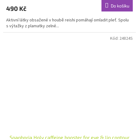
produktu
Do košíku
490 Kč
je
5,0
Aktivní látky obsažené v houbě reishi pomáhají omladit pleť. Spolu
z
s výtažky z plamatky zelné...
5
hvězdiček.
Kód:
24824S
Soaphoria Holy caffeine booster for eye & lip contour