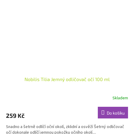
Nobilis Tilia Jemný odličovač očí 100 ml
Skladem
Průměrné
hodnocení
produktu
Do košíku
259 Kč
je
4,9
Snadno a šetrně odlíčí oční okolí, zklidní a osvěží Šetrný odličovač
z
očí dokonale odlíčí jemnou pokožku očního okolí....
5