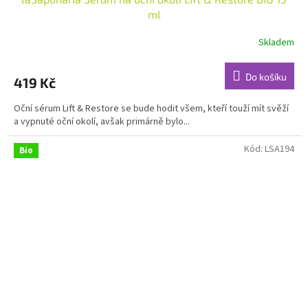
ml
Skladem
Průměrné
hodnocení
produktu
Do košíku
419 Kč
je
5,0
Oční sérum Lift & Restore se bude hodit všem, kteří touží mít svěží
z
a vypnuté oční okolí, avšak primárně bylo...
5
hvězdiček.
Kód:
LSA194
Bio