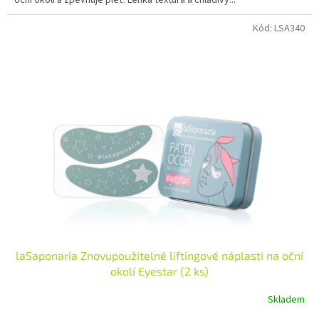
Kód:
LSA340
laSaponaria Znovupoužitelné liftingové náplasti na oční
okolí Eyestar (2 ks)
Skladem
Průměrné
hodnocení