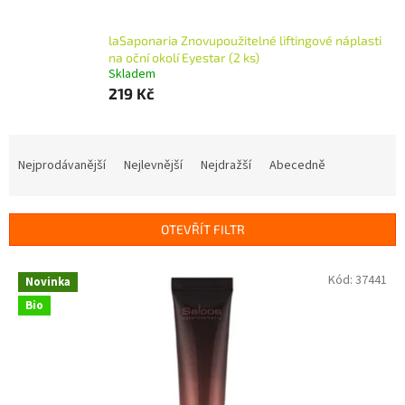
laSaponaria Znovupoužitelné liftingové náplasti
na oční okolí Eyestar (2 ks)
Skladem
219 Kč
Ř
a
Nejprodávanější
Nejlevnější
Nejdražší
Abecedně
z
e
n
OTEVŘÍT FILTR
í
p
V
Kód:
37441
r
Novinka
ý
o
Bio
p
d
i
u
s
k
p
t
r
ů