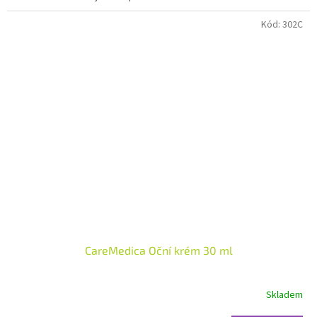
hvězdiček.
Kód:
302C
CareMedica Oční krém 30 ml
Skladem
Průměrné
hodnocení