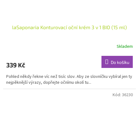
laSaponaria Konturovací oční krém 3 v 1 BIO (15 ml)
Skladem
Průměrné
hodnocení
produktu
Do košíku
339 Kč
je
5,0
Pohled někdy řekne víc než tisíc slov. Aby ze slovníčku vybíral jen ty
z
nejpěknější výrazy, dopřejte očnímu okolí tu...
5
hvězdiček.
Kód:
36230