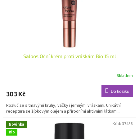
o
d
u
k
t
ů
Saloos Oční krém proti vráskám Bio 15 ml
Skladem
Do košíku
303 Kč
Rozluč se s tmavými kruhy, váčky i jemnými vráskami. Unikátní
receptura se šípkovým olejem a přírodními aktivními látkami...
Kód:
37438
Novinka
Bio