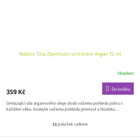
Nobilis Tilia Zjemňující oční krém Argan 15 ml
Skladem
Průměrné
hodnocení
produktu
Do košíku
359 Kč
je
4,8
Omlazující síla arganového oleje dodá vašemu pohledu jiskru v
z
každém věku. Dodejte vašemu pohledu jemnost a hloubku....
5
hvězdiček.
11
položek celkem
O
v
l
Z