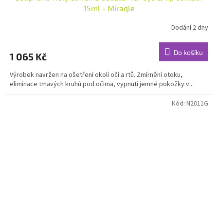
15ml - Miraqle
Dodání 2 dny
Průměrné
hodnocení
produktu
Do košíku
1 065 Kč
je
4,8
Výrobek navržen na ošetření okolí očí a rtů. Zmírnění otoku,
z
eliminace tmavých kruhů pod očima, vypnutí jemné pokožky v...
5
hvězdiček.
Kód:
N2011G