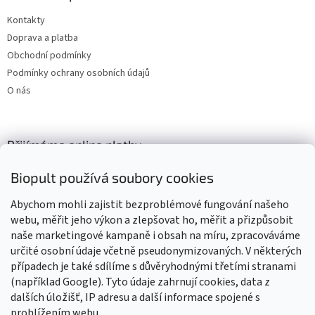
Kontakty
Doprava a platba
Obchodní podmínky
Podmínky ochrany osobních údajů
O nás
Přijímáme online platby
Biopult používá soubory cookies
Abychom mohli zajistit bezproblémové fungování našeho
webu, měřit jeho výkon a zlepšovat ho, měřit a přizpůsobit
naše marketingové kampaně i obsah na míru, zpracováváme
Výrobky označené BIO jsou certifikované kontrolní organizací CZ-
BIO-003
určité osobní údaje včetně pseudonymizovaných. V některých
případech je také sdílíme s důvěryhodnými třetími stranami
(například Google). Tyto údaje zahrnují cookies, data z
dalších úložišť, IP adresu a další informace spojené s
prohlížením webu.