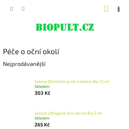
Přejít
NÁKUP
na
obsah
KOŠÍK
Péče o oční okolí
Nejprodávanější
Saloos Oční krém proti vráskám Bio 15 ml
Skladem
303 Kč
Saloos Liftingové oční sérum Bio 5 ml
Skladem
265 Kč