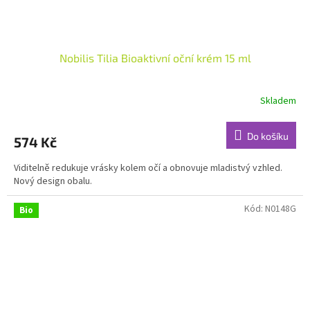
Nobilis Tilia Bioaktivní oční krém 15 ml
Skladem
Průměrné
hodnocení
produktu
Do košíku
574 Kč
je
4,9
Viditelně redukuje vrásky kolem očí a obnovuje mladistvý vzhled.
z
Nový design obalu.
5
hvězdiček.
Kód:
N0148G
Bio