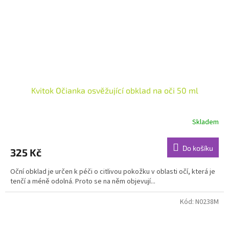
Kvitok Očianka osvěžující obklad na oči 50 ml
Skladem
Průměrné
hodnocení
produktu
Do košíku
325 Kč
je
5,0
Oční obklad je určen k péči o citlivou pokožku v oblasti očí, která je
z
tenčí a méně odolná. Proto se na něm objevují...
5
hvězdiček.
Kód:
N0238M