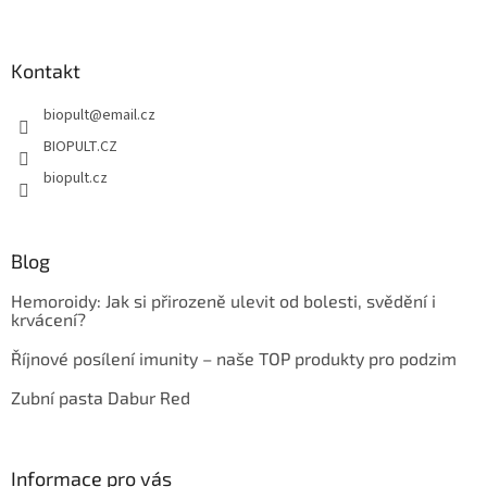
á
á
d
p
a
a
Kontakt
c
t
í
biopult
@
email.cz
í
p
r
BIOPULT.CZ
v
biopult.cz
k
y
v
ý
Blog
p
i
Hemoroidy: Jak si přirozeně ulevit od bolesti, svědění i
s
krvácení?
u
Říjnové posílení imunity – naše TOP produkty pro podzim
Zubní pasta Dabur Red
Informace pro vás