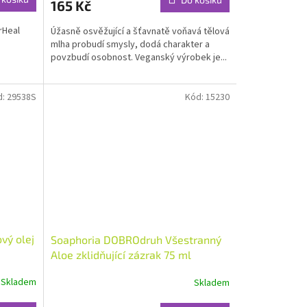
165 Kč
je
4,0
rHeal
Úžasně osvěžující a šťavnatě voňavá tělová
z
mlha probudí smysly, dodá charakter a
5
povzbudí osobnost. Veganský výrobek je...
hvězdiček.
d:
29538S
Kód:
15230
ový olej
Soaphoria DOBROdruh Všestranný
Aloe zklidňující zázrak 75 ml
Skladem
Skladem
Průměrné
hodnocení