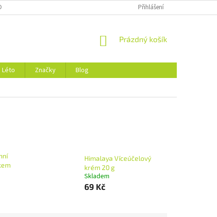
DMÍNKY OCHRANY OSOBNÍCH ÚDAJŮ
O NÁS
Přihlášení
NÁKUPNÍ
Prázdný košík
KOŠÍK
Léto
Značky
Blog
mní
Himalaya Víceúčelový
čkem
krém 20 g
Skladem
69 Kč