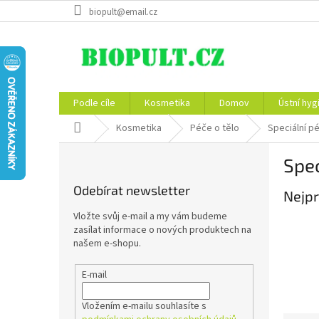
Přejít
biopult@email.cz
na
obsah
Podle cíle
Kosmetika
Domov
Ústní hyg
Domů
Kosmetika
Péče o tělo
Speciální p
P
Spec
o
s
Odebírat newsletter
Nejpr
t
r
Vložte svůj e-mail a my vám budeme
a
zasílat informace o nových produktech na
n
našem e-shopu.
n
í
E-mail
p
a
Vložením e-mailu souhlasíte s