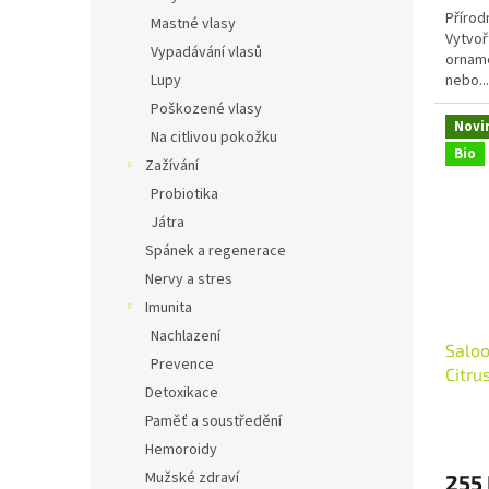
Přírod
z
Mastné vlasy
Vytvoř
5
Vypadávání vlasů
orname
hvězdi
nebo...
Lupy
Poškozené vlasy
Novi
Na citlivou pokožku
Bio
Zažívání
Probiotika
Játra
Spánek a regenerace
Nervy a stres
Imunita
Nachlazení
Saloo
Prevence
Citru
Detoxikace
Paměť a soustředění
Hemoroidy
Mužské zdraví
255