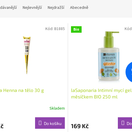
dávanější
Nejlevnější
Nejdražší
Abecedně
Kód:
B1885
Kód
Bio
a Henna na tělo 30 g
laSaponaria Intimní mycí gel
měsíčkem BIO 250 ml
Skladem
rné
cení
ktu
Do košíku
Do
Kč
169 Kč