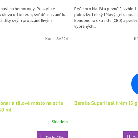
4,6
- mast na hemoroidy. Poskytuje
Péče pro hladší a pevnější vzhled
z
u úlevu od bolesti, svědění a zánětu.
pokožky. Lehký tělový gel s obsa
5
 díky svým protizánětlivým...
konopného extraktu (CBD) a pečliv
hvězdiček.
vybraných...
Kód:
LSA224
K
onaria tělové máslo na strie
Baraka SuperHeal krém 15 g
50 ml
Skladem
rné
Průměrné
cení
hodnocení
ktu
produktu
Do košíku
Do