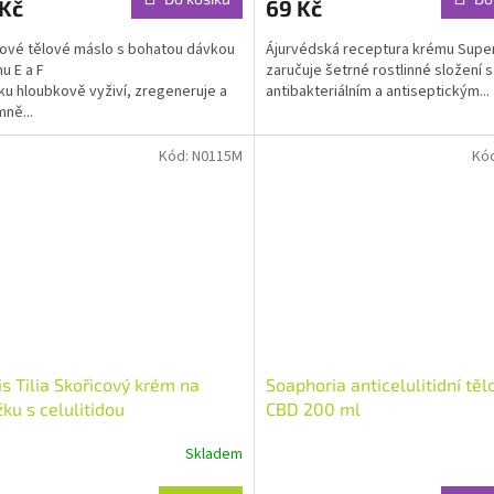
 Kč
69 Kč
je
4,5
vé tělové máslo s bohatou dávkou
Ájurvédská receptura krému Supe
z
u E a F
zaručuje šetrné rostlinné složení s
5
u hloubkově vyživí, zregeneruje a
antibakteriálním a antiseptickým...
ček.
hvězdiček.
ně...
Kód:
N0115M
Kó
is Tilia Skořicový krém na
Soaphoria anticelulitidní těl
ku s celulitidou
CBD 200 ml
Skladem
rné
Průměrné
cení
hodnocení