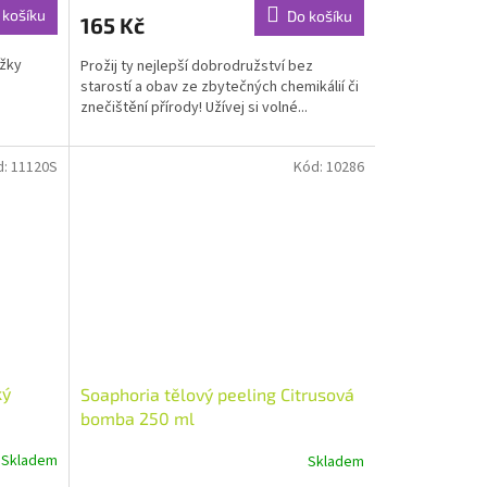
produktu
 košíku
Do košíku
165 Kč
je
4,9
ožky
Prožij ty nejlepší dobrodružství bez
z
starostí a obav ze zbytečných chemikálií či
5
znečištění přírody! Užívej si volné...
hvězdiček.
d:
11120S
Kód:
10286
ký
Soaphoria tělový peeling Citrusová
bomba 250 ml
Skladem
Skladem
Průměrné
hodnocení