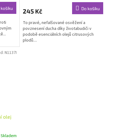
produktu
 košíku
Do košíku
245 Kč
je
4,9
roti
To pravé, nefalšované osvěžení a
z
kovným
povznesení ducha díky životabudiči v
5
...
podobě esenciálních olejů citrusových
hvězdiček.
plodů....
d:
N1137I
í olej
Skladem