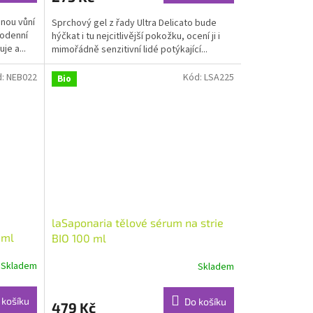
jnou vůní
Sprchový gel z řady Ultra Delicato bude
dodenní
hýčkat i tu nejcitlivější pokožku, ocení ji i
je a...
mimořádně senzitivní lidé potýkající...
d:
NEB022
Kód:
LSA225
Bio
laSaponaria tělové sérum na strie
 ml
BIO 100 ml
Skladem
Skladem
Průměrné
hodnocení
produktu
 košíku
Do košíku
479 Kč
je