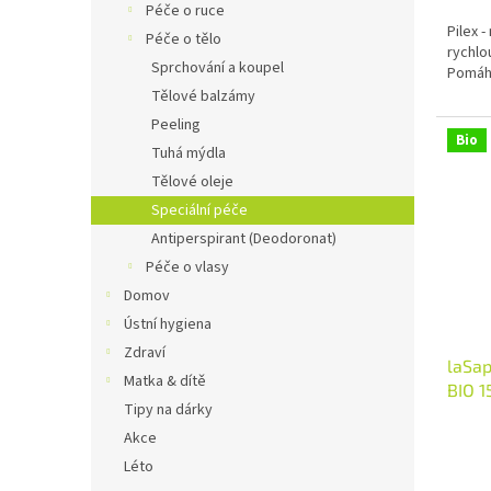
Péče o ruce
Pilex 
Péče o tělo
rychlo
Sprchování a koupel
Pomáhá
Tělové balzámy
Peeling
Bio
Tuhá mýdla
Tělové oleje
Speciální péče
Antiperspirant (Deodoronat)
Péče o vlasy
Domov
Ústní hygiena
Zdraví
laSap
Matka & dítě
BIO 1
Tipy na dárky
Průmě
Akce
hodno
Léto
produ