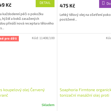
ktu
produktu
DETAIL
Do
49 Kč
475 Kč
je
5,0
u každodenní péči o pokožku
Lehký tělový olej na ošetření pok
z
, hýždí a boků zasažených
postižené...
5
tidou přináší nová receptura tělového
ček.
hvězdiček.
...
Kód:
11408/100
Kó
né pro děti
s koupelový olej Červený
Soaphoria Firmtone organic
ranč
tonizační masážní olej proti
celulitidě 150 ml
Skladem
rné
Průměrné
cení
hodnocení