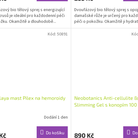
zový bio tělový sprej s energizující
Dvoufázový bio tělový sprej s opo
itrusů je ideální pro každodenní péči
damašské růže je určený pro kaž
žku. Okamžitě a dlouhodobě...
péči o pokožku. Okamžitě ji hydratu
Kód:
50891
Kó
aya mast Pilex na hemoroidy
Neobotanics Anti-cellulite &
Slimming Gel s konopím 100
Dodání 1 den
Průměrné
hodnocení
produktu
Do košíku
Do
Kč
890 Kč
je