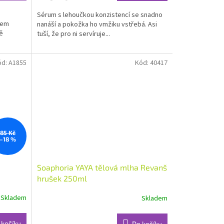
5,0
Sérum s lehoučkou konzistencí se snadno
z
hem
nanáší a pokožka ho vmžiku vstřebá. Asi
5
ě
tuší, že pro ni servíruje...
hvězdiček.
ód:
A1855
Kód:
40417
85 Kč
–18 %
Soaphoria YAYA tělová mlha Revanš
hrušek 250ml
Skladem
Skladem
Průměrné
hodnocení
produktu
 košíku
Do košíku