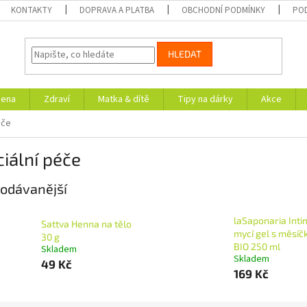
KONTAKTY
DOPRAVA A PLATBA
OBCHODNÍ PODMÍNKY
PO
HLEDAT
iena
Zdraví
Matka & dítě
Tipy na dárky
Akce
éče
iální péče
odávanější
laSaponaria Inti
Sattva Henna na tělo
mycí gel s měsí
30 g
BIO 250 ml
Skladem
Skladem
49 Kč
169 Kč