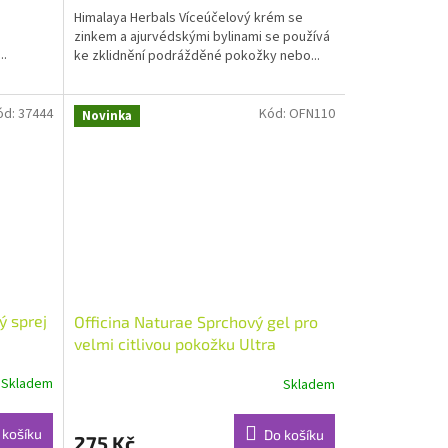
Himalaya Herbals Víceúčelový krém se
z
zinkem a ajurvédskými bylinami se používá
5
..
ke zklidnění podrážděné pokožky nebo...
hvězdiček.
ód:
37444
Kód:
OFN110
Novinka
ý sprej
Officina Naturae Sprchový gel pro
velmi citlivou pokožku Ultra
Delicato 250 ml
Skladem
Skladem
 košíku
Do košíku
275 Kč