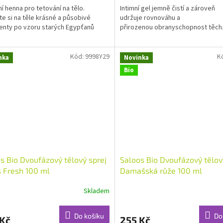
ní henna pro tetování na tělo.
Intimní gel jemně čistí a zároveň
te si na těle krásné a působivé
udržuje rovnováhu a
nty po vzoru starých Egypťanů
přirozenou obranyschopnost těch.
ček.
Kód:
9998Y29
K
nka
Novinka
Bio
s Bio Dvoufázový tělový sprej
Saloos Bio Dvoufázový tělov
s Fresh 100 ml
Damašská růže 100 ml
Skladem
Do košíku
Do
 Kč
255 Kč