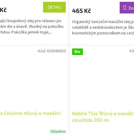
ktu
produktu
DETAIL
Do
 Kč
465 Kč
je
4,8
jící koupelový olej pro relaxaci po
Organický tonizační masážní olej p
z
ém dni a únavě. Vhodný na pokožku
celulitidě a nedokonalostem je ši
5
litidou. Pokožku jemně myje,...
kosmetickým pomocníkem na cestě
ček.
hvězdiček.
Kód:
820040050
Kó
Bio
s Celulinie tělový a masážní
Nobilis Tilia Tělový a masážn
celulitida 200 ml
Skladem
rné
Průměrné