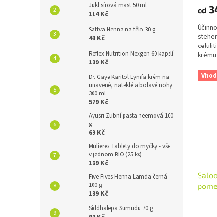
produ
Jukl sírová mast 50 ml
3
od
je
114 Kč
4,9
Účinno
z
Sattva Henna na tělo 30 g
stehen
49 Kč
5
celuli
hvězdi
Reflex Nutrition Nexgen 60 kapslí
krému s
189 Kč
Vhod
Dr. Gaye Karitol Lymfa krém na
unavené, nateklé a bolavé nohy
300 ml
579 Kč
Ayusri Zubní pasta neemová 100
g
69 Kč
Mulieres Tablety do myčky - vše
v jednom BIO (25 ks)
169 Kč
Saloo
Five Fives Henna Lamda černá
100 g
pome
189 Kč
Průmě
Siddhalepa Sumudu 70 g
hodno