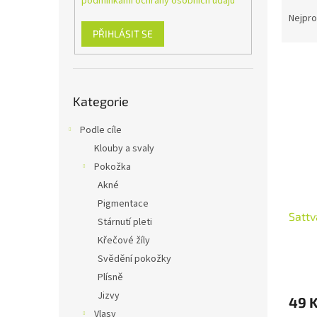
Ř
podmínkami ochrany osobních údajů
n
a
e
Nejpro
z
l
PŘIHLÁSIT SE
e
V
n
ý
í
Přeskočit
p
p
Kategorie
kategorie
i
r
s
o
Podle cíle
p
d
Klouby a svaly
r
u
Pokožka
o
k
Akné
d
t
u
ů
Pigmentace
Sattv
k
Stárnutí pleti
t
Křečové žíly
ů
Svědění pokožky
Průmě
hodno
Plísně
produ
Jizvy
49 
je
Vlasy
4,4