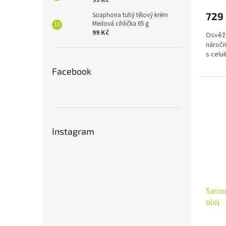
99 Kč
produ
729
Soaphoria tuhý tělový krém
je
Medová cihlička 65 g
4,8
99 Kč
Osvěžu
z
náročn
5
s celu
hvězdi
Facebook
Instagram
Saloo
olej
Průmě