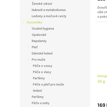
Ženské zdraví
Dvoufá
Hubnutí a metabolismus
vůní c
Ledviny a močové cesty
o poko
Kosmetika
Osobní hygiena
Opalování
Repelenty
Pleť
Dámské holení
Pro muže
Péče o vousy
Péče o vlasy
Himal
Parfémy
30 g
Péče o pleť pro muže
Holení
Parfémy
Péče o nohy
169 