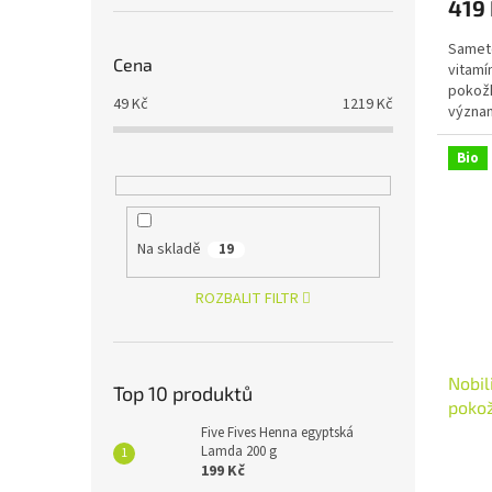
419
je
5,0
Sameto
z
Cena
vitamín
5
pokožk
hvězdi
49
Kč
1219
Kč
význam
Bio
Na skladě
19
ROZBALIT FILTR
Nobil
Top 10 produktů
pokož
Five Fives Henna egyptská
Lamda 200 g
Průmě
199 Kč
hodno