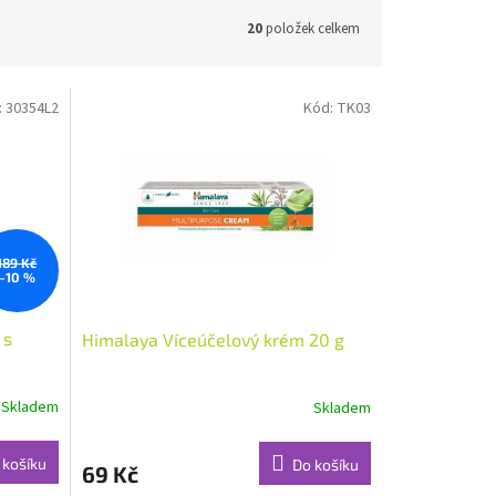
20
položek celkem
:
30354L2
Kód:
TK03
189 Kč
–10 %
 s
Himalaya Víceúčelový krém 20 g
Skladem
Skladem
Průměrné
hodnocení
produktu
 košíku
Do košíku
69 Kč
je
4,8