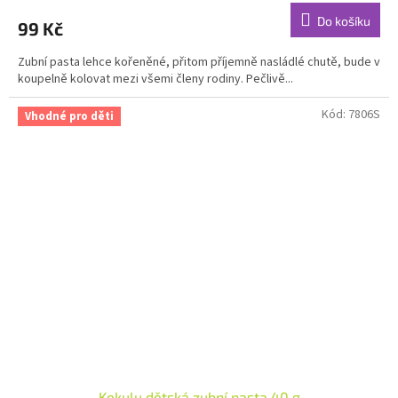
produktu
Do košíku
99 Kč
je
4,9
Zubní pasta lehce kořeněné, přitom příjemně nasládlé chutě, bude v
z
koupelně kolovat mezi všemi členy rodiny. Pečlivě...
5
hvězdiček.
Kód:
7806S
Vhodné pro děti
Kekulu dětská zubní pasta 40 g