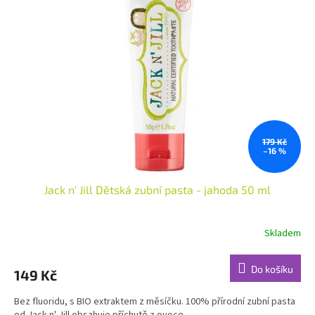
179 Kč
–16 %
Jack n' Jill Dětská zubní pasta - jahoda 50 ml
Skladem
Do košíku
149 Kč
Bez fluoridu, s BIO extraktem z měsíčku. 100% přírodní zubní pasta
od Jack n' Jill obsahuje příchutě z ovoce...