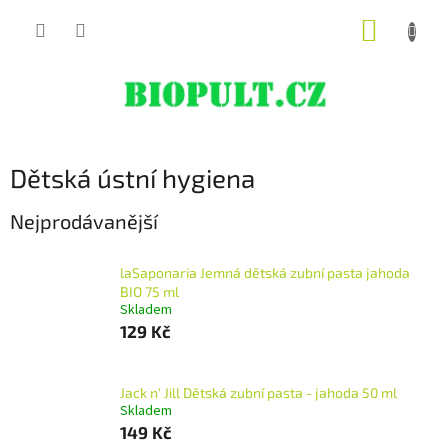
Přejít
NÁKUP
na
obsah
KOŠÍK
Dětská ústní hygiena
Nejprodávanější
laSaponaria Jemná dětská zubní pasta jahoda
BIO 75 ml
Skladem
129 Kč
Jack n' Jill Dětská zubní pasta - jahoda 50 ml
Skladem
149 Kč