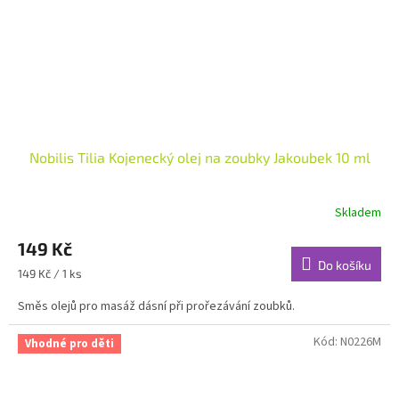
Nobilis Tilia Kojenecký olej na zoubky Jakoubek 10 ml
Skladem
Průměrné
hodnocení
149 Kč
produktu
je
Do košíku
Měrná
149 Kč / 1 ks
4,8
cena:
z
Směs olejů pro masáž dásní při prořezávání zoubků.
5
hvězdiček.
Kód:
N0226M
Vhodné pro děti