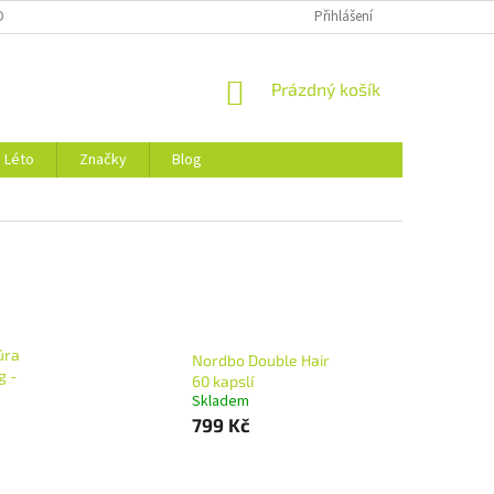
DMÍNKY OCHRANY OSOBNÍCH ÚDAJŮ
O NÁS
Přihlášení
NÁKUPNÍ
Prázdný košík
KOŠÍK
Léto
Značky
Blog
úra
Nordbo Double Hair
g -
60 kapslí
Skladem
799 Kč