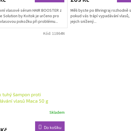
ivní vlasové sérum HAIR BOOSTER z
Měli byste po Bhringraj rozhodně 
e Solution by Kvitok je určeno pro
pokud vás trápí vypadávání vlasů,
 vlasovou pokožku při problému...
jejich snížený...
ček.
Kód:
11864N
k tuhý šampon proti
ávání vlasů Maca 50 g
Skladem
rné
cení
ktu
Do košíku
 Kč