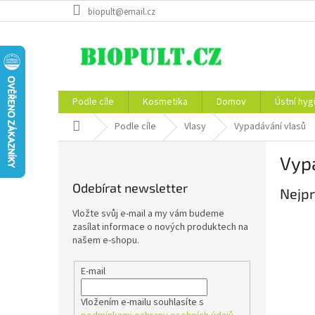
Přejít
biopult@email.cz
na
obsah
Podle cíle
Kosmetika
Domov
Ústní hyg
Domů
Podle cíle
Vlasy
Vypadávání vlasů
P
Vyp
o
s
Odebírat newsletter
Nejpr
t
r
Vložte svůj e-mail a my vám budeme
a
zasílat informace o nových produktech na
n
našem e-shopu.
n
í
E-mail
p
a
Vložením e-mailu souhlasíte s