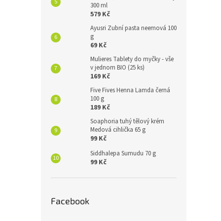
300 ml
579 Kč
Ayusri Zubní pasta neemová 100
g
69 Kč
Mulieres Tablety do myčky - vše
v jednom BIO (25 ks)
169 Kč
Five Fives Henna Lamda černá
100 g
189 Kč
Soaphoria tuhý tělový krém
Medová cihlička 65 g
99 Kč
Siddhalepa Sumudu 70 g
99 Kč
Facebook