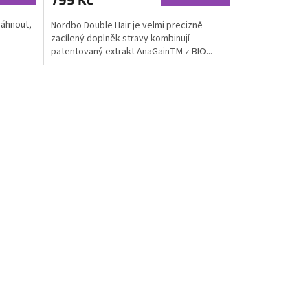
5,0
sáhnout,
Nordbo Double Hair je velmi precizně
z
zacílený doplněk stravy kombinují
5
patentovaný extrakt AnaGainTM z BIO...
hvězdiček.