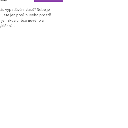
vás vypadávání vlasů? Nebo je
ujete jen posílit? Nebo prostě
 jen zkusit něco nového a
ček.
klého?...
O
v
l
á
d
a
c
í
p
r
v
k
y
v
ý
p
i