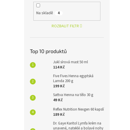
Na skladě
4
ROZBALIT FILTR
Top 10 produktů
Jukl sírová mast 50 ml
114 Kč
Five Fives Henna egyptská
Lamda 200 g
199 Kč
Sattva Henna na tělo 30 g
49 Kč
Reflex Nutrition Nexgen 60 kapslí
189 Kč
Dr. Gaye Karitol Lymfa krém na
unavené, nateklé a bolavé nohy