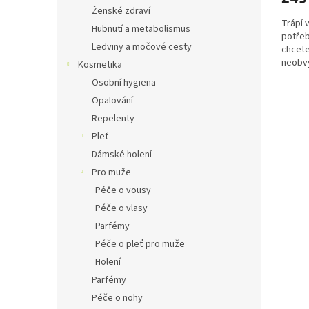
4,8
Ženské zdraví
Trápí 
z
Hubnutí a metabolismus
potřeb
5
Ledviny a močové cesty
chcete
hvězdi
neobvy
Kosmetika
Osobní hygiena
Opalování
Repelenty
Pleť
Dámské holení
Pro muže
Péče o vousy
Péče o vlasy
Parfémy
Péče o pleť pro muže
Holení
Parfémy
Péče o nohy