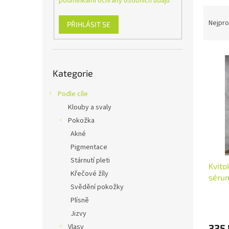
podmínkami ochrany osobních údajů
n
Ř
e
a
Nejpro
l
PŘIHLÁSIT SE
z
e
V
n
Přeskočit
ý
í
Kategorie
kategorie
p
p
i
r
Podle cíle
s
o
Klouby a svaly
p
d
Pokožka
r
u
o
k
Akné
d
t
Pigmentace
u
ů
Stárnutí pleti
Kvito
k
Křečové žíly
sérum
t
Svědění pokožky
ů
Průmě
Plísně
hodno
Jizvy
produ
335 
Vlasy
je