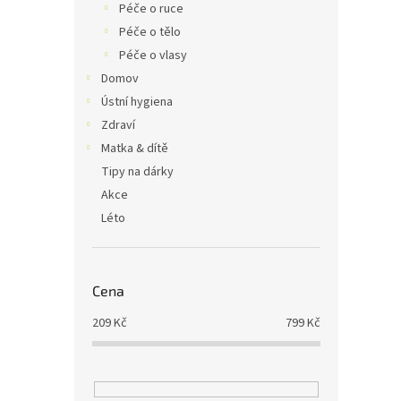
Péče o ruce
Péče o tělo
Péče o vlasy
Domov
Ústní hygiena
Zdraví
Matka & dítě
Tipy na dárky
Akce
Léto
Cena
209
Kč
799
Kč