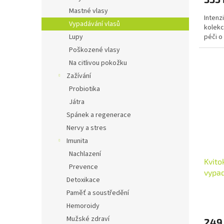
4,7
Mastné vlasy
Intenz
z
Vypadávání vlasů
kolekc
5
péči o
Lupy
hvězdi
Poškozené vlasy
Na citlivou pokožku
Zažívání
Probiotika
Játra
Spánek a regenerace
Nervy a stres
Imunita
Nachlazení
Kvito
Prevence
vypad
Detoxikace
Paměť a soustředění
Průmě
hodno
Hemoroidy
produ
Mužské zdraví
249
je