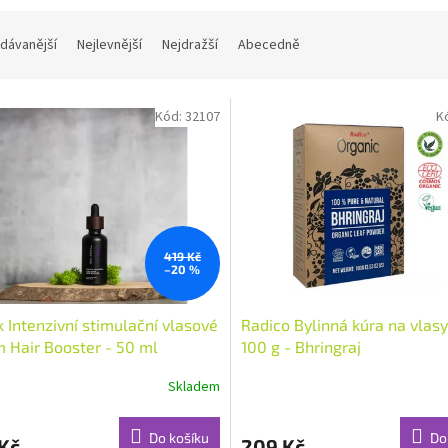
dávanější
Nejlevnější
Nejdražší
Abecedně
Kód:
32107
K
419 Kč
–20 %
k Intenzivní stimulační vlasové
Radico Bylinná kúra na vlasy
 Hair Booster - 50 ml
100 g - Bhringraj
Skladem
rné
cení
ktu
Do košíku
Do
Kč
209 Kč