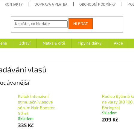
KONTAKTY
DOPRAVA A PLATBA
OBCHODNÍ PODMÍNKY
PO
HLEDAT
iena
Zdraví
Matka & dítě
Tipy na dárky
Akce
adávání vlasů
odávanější
Kvitok Intenzivní
Radico Bylinná k
stimulační vlasové
na vlasy BIO 100 
sérum Hair Booster -
Bhringraj
Skladem
50 ml
Skladem
209 Kč
335 Kč