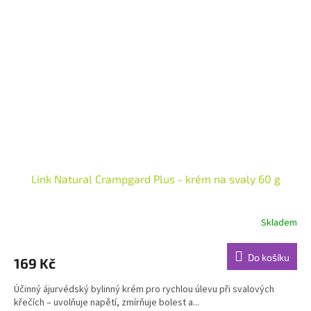
Link Natural Crampgard Plus - krém na svaly 60 g
Skladem
Průměrné
hodnocení
produktu
Do košíku
169 Kč
je
5,0
Účinný ájurvédský bylinný krém pro rychlou úlevu při svalových
z
křečích – uvolňuje napětí, zmírňuje bolest a...
5