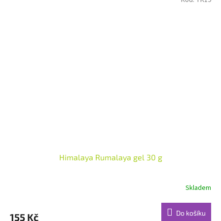
Kód:
TK19
Himalaya Rumalaya gel 30 g
Skladem
Průměrné
hodnocení
produktu
Do košíku
155 Kč
je