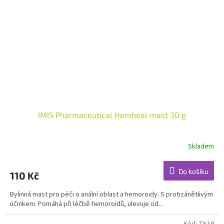
IMIS Pharmaceutical Hemheal mast 30 g
Skladem
Průměrné
hodnocení
produktu
Do košíku
110 Kč
je
4,6
Bylinná mast pro péči o anální oblast a hemoroidy. S protizánětlivým
z
účinkem. Pomáhá při léčbě hemoroidů, ulevuje od...
5
hvězdiček.