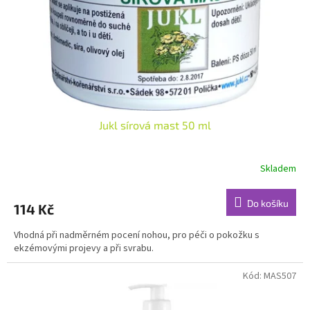
o
d
u
k
t
ů
Jukl sírová mast 50 ml
Skladem
Průměrné
hodnocení
produktu
Do košíku
114 Kč
je
4,6
Vhodná při nadměrném pocení nohou, pro péči o pokožku s
z
ekzémovými projevy a při svrabu.
5
hvězdiček.
Kód:
MAS507