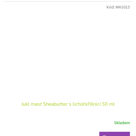
hvězdiček.
Kód:
MAS015
Jukl mast Sheabutter s lichořeřišnicí 50 ml
Skladem
Průměrné
hodnocení
produktu