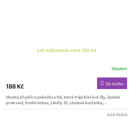
Jukl kaštanová mast 100 ml
Skladem
Do košíku
188 Kč
Vhodná při péči o pokožku u lidí, které trápí křečové žíly, špatné
prokrvení, brnění nohou, záněty žil, studené končetiny,...
Kód:
B1816