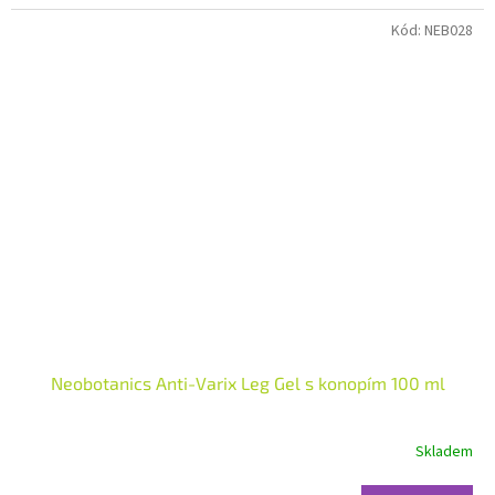
hvězdiček.
Kód:
NEB028
Neobotanics Anti-Varix Leg Gel s konopím 100 ml
Skladem
Průměrné
hodnocení