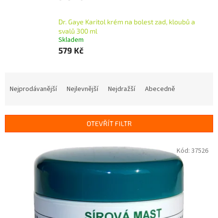
Dr. Gaye Karitol krém na bolest zad, kloubů a
svalů 300 ml
Skladem
579 Kč
Ř
a
Nejprodávanější
Nejlevnější
Nejdražší
Abecedně
z
e
n
OTEVŘÍT FILTR
í
p
V
Kód:
37526
r
ý
o
p
d
i
u
s
k
p
t
r
ů