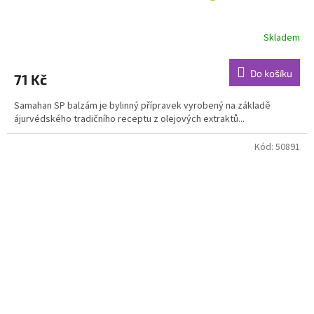
Skladem
Průměrné
hodnocení
produktu
Do košíku
71 Kč
je
4,7
Samahan SP balzám je bylinný přípravek vyrobený na základě
z
ájurvédského tradičního receptu z olejových extraktů...
5
hvězdiček.
Kód:
50891