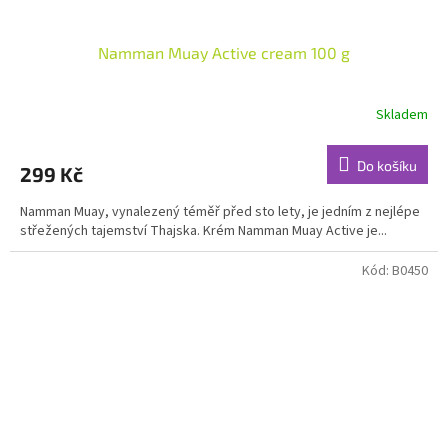
Namman Muay Active cream 100 g
Skladem
Průměrné
hodnocení
produktu
Do košíku
299 Kč
je
4,8
Namman Muay, vynalezený téměř před sto lety, je jedním z nejlépe
z
střežených tajemství Thajska. Krém Namman Muay Active je...
5
hvězdiček.
Kód:
B0450