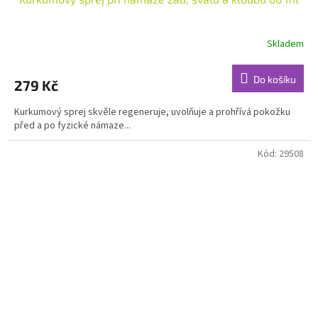
Skladem
Průměrné
hodnocení
produktu
Do košíku
279 Kč
je
4,7
Kurkumový sprej skvěle regeneruje, uvolňuje a prohřívá pokožku
z
před a po fyzické námaze...
5
hvězdiček.
Kód:
29508