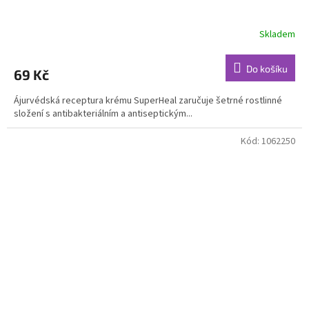
Skladem
Průměrné
hodnocení
produktu
Do košíku
69 Kč
je
4,5
Ájurvédská receptura krému SuperHeal zaručuje šetrné rostlinné
z
složení s antibakteriálním a antiseptickým...
5
hvězdiček.
Kód:
1062250