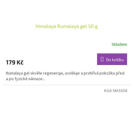
Himalaya Rumalaya gel 50 g
Skladem
Průměrné
hodnocení
produktu
Do košíku
179 Kč
je
4,8
Rumalaya gel skvěle regeneruje, uvolňuje a prohřívá pokožku před
z
a po fyzické námaze...
5
hvězdiček.
Kód:
MAS504