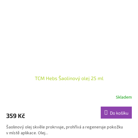
TCM Hebs Šaolinový olej 25 ml
Skladem
Průměrné
hodnocení
produktu
Do košíku
359 Kč
je
5,0
Šaolinový olej skvěle prokrvuje, prohřívá a regeneruje pokožku
z
v místě aplikace. Olej...
5