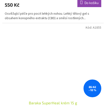
produktu
Do košíku
550 Kč
je
5,0
Osvěžující péče pro pocit lehkých nohou. Lehký tělový gel s
z
obsahem konopného extraktu (CBD) a směsí rostlinných...
5
hvězdiček.
Kód:
A1855
85 Kč
–18 %
Baraka SuperHeal krém 15 g