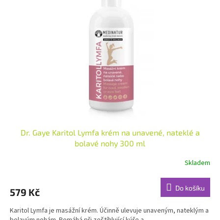
Dr. Gaye Karitol Lymfa krém na unavené, nateklé a
bolavé nohy 300 ml
Skladem
Do košíku
579 Kč
Karitol Lymfa je masážní krém. Účinně ulevuje unaveným, nateklým a
bolavým nohám. Pomáhá při zeštíhlující kúře a...