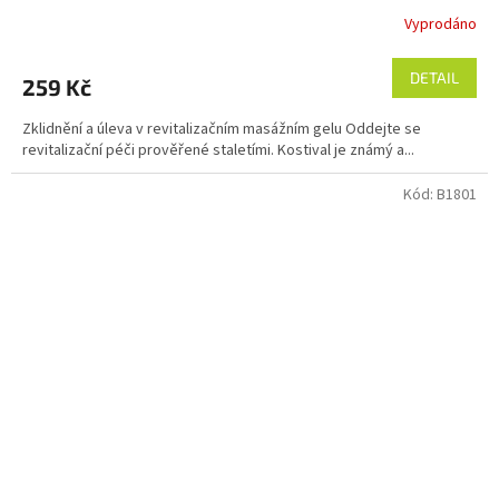
Vyprodáno
Průměrné
hodnocení
produktu
DETAIL
259 Kč
je
5,0
Zklidnění a úleva v revitalizačním masážním gelu Oddejte se
z
revitalizační péči prověřené staletími. Kostival je známý a...
5
hvězdiček.
Kód:
B1801