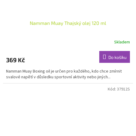
Namman Muay Thajský olej 120 ml
Skladem
Průměrné
hodnocení
produktu
Do košíku
369 Kč
je
4,8
Namman Muay Boxing oil je určen pro každého, kdo chce zmírnit
z
svalové napětí v důsledku sportovní aktivity nebo jiných...
5
hvězdiček.
Kód:
37912S