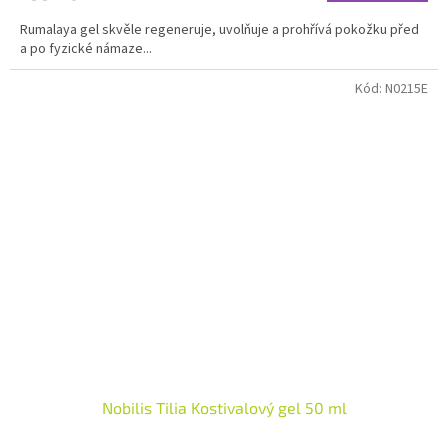
5,0
Rumalaya gel skvěle regeneruje, uvolňuje a prohřívá pokožku před
z
a po fyzické námaze...
5
hvězdiček.
Kód:
N0215E
Nobilis Tilia Kostivalový gel 50 ml