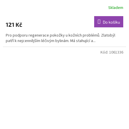
Skladem
Průměrné
hodnocení
produktu
Do košíku
121 Kč
je
4,7
Pro podporu regenerace pokožky u kožních problémů. Zlatobýl
z
patří k nejcennějším léčivým bylinám. Má stahující a...
5
hvězdiček.
Kód:
1061336