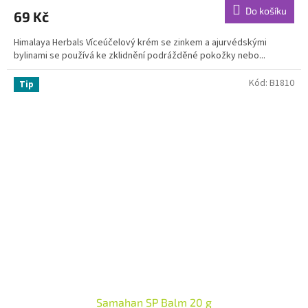
produktu
Do košíku
69 Kč
je
4,8
Himalaya Herbals Víceúčelový krém se zinkem a ajurvédskými
z
bylinami se používá ke zklidnění podrážděné pokožky nebo...
5
hvězdiček.
Kód:
B1810
Tip
Samahan SP Balm 20 g