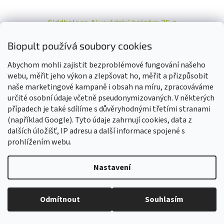
Siddhalepa Ajurvédský balzám 25 g
Biopult používá soubory cookies
Skladem
Průměrné
Abychom mohli zajistit bezproblémové fungování našeho
hodnocení
produktu
webu, měřit jeho výkon a zlepšovat ho, měřit a přizpůsobit
Do košíku
169 Kč
je
naše marketingové kampaně i obsah na míru, zpracováváme
4,8
určité osobní údaje včetně pseudonymizovaných. V některých
Balzám používaný při nachlazení a pro úlevu od bolesti svalů a
z
případech je také sdílíme s důvěryhodnými třetími stranami
kloubů. Siddhalepa balzám je bylinný...
5
(například Google). Tyto údaje zahrnují cookies, data z
hvězdiček.
dalších úložišť, IP adresu a další informace spojené s
Kód:
N0404E
Bio
prohlížením webu.
Nastavení
Vážení zákazníci, z důvodu čerpání dovolené budou všechny
objednávky přijaté v tomto období expedovány od 17. srpna 2026.
Děkujeme za pochopení, trpělivost i vaši přízeň. Přejeme vám krásné
Odmítnout
Souhlasím
léto! Tým Biopult.cz