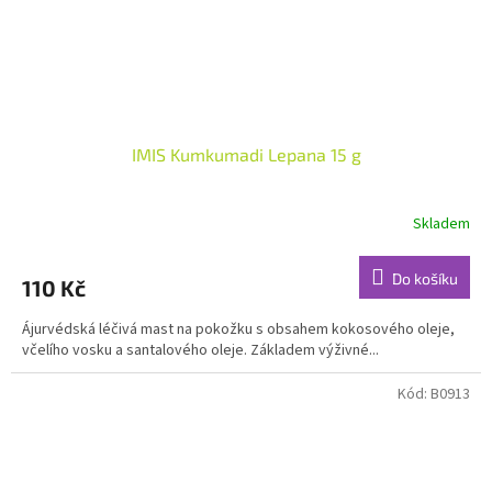
IMIS Kumkumadi Lepana 15 g
Skladem
Průměrné
hodnocení
produktu
Do košíku
110 Kč
je
4,7
Ájurvédská léčivá mast na pokožku s obsahem kokosového oleje,
z
včelího vosku a santalového oleje. Základem výživné...
5
hvězdiček.
Kód:
B0913