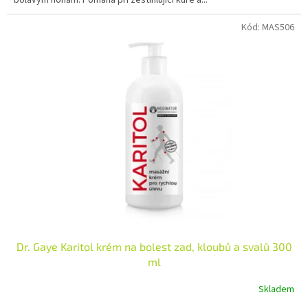
Kód:
MAS506
Dr. Gaye Karitol krém na bolest zad, kloubů a svalů 300
ml
Skladem
Průměrné
hodnocení