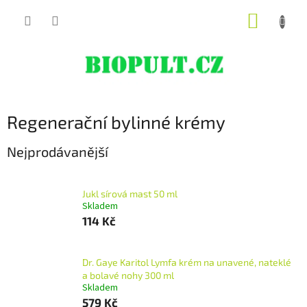
Přejít
NÁKUP
na
obsah
KOŠÍK
Regenerační bylinné krémy
Nejprodávanější
Jukl sírová mast 50 ml
Skladem
114 Kč
Dr. Gaye Karitol Lymfa krém na unavené, nateklé
a bolavé nohy 300 ml
Skladem
579 Kč