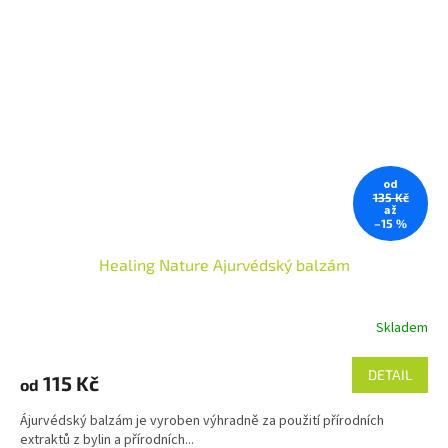
od
135 Kč
až
–15 %
Healing Nature Ajurvédský balzám
Skladem
Průměrné
hodnocení
produktu
DETAIL
115 Kč
od
je
4,7
Ájurvédský balzám je vyroben výhradně za použití přírodních
z
extraktů z bylin a přírodních...
5