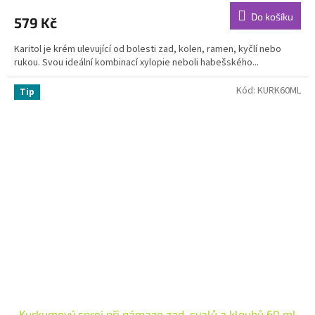
produktu
Do košíku
579 Kč
je
3,9
Karitol je krém ulevující od bolesti zad, kolen, ramen, kyčlí nebo
z
rukou. Svou ideální kombinací xylopie neboli habešského...
5
hvězdiček.
Kód:
KURK60ML
Tip
Kurkumový sprej při námaze zad, svalů a kloubů 60 ml