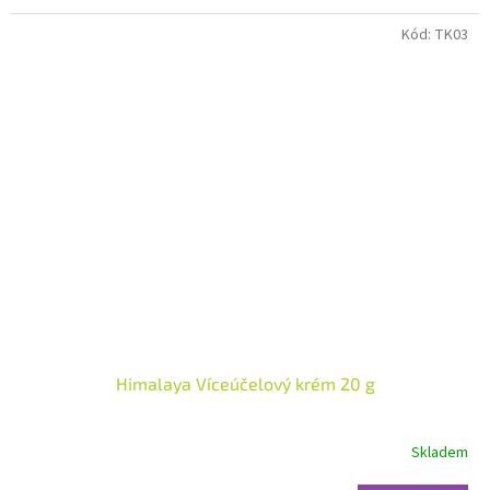
hvězdiček.
Kód:
TK03
Himalaya Víceúčelový krém 20 g
Skladem
Průměrné
hodnocení