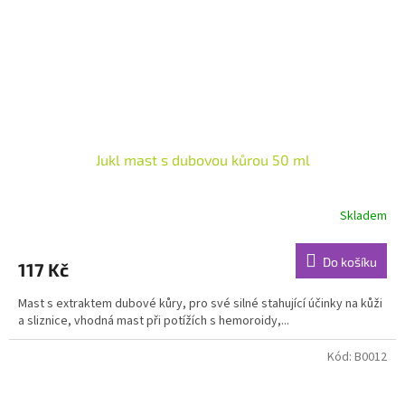
Jukl mast s dubovou kůrou 50 ml
Skladem
Průměrné
hodnocení
produktu
Do košíku
117 Kč
je
4,8
Mast s extraktem dubové kůry, pro své silné stahující účinky na kůži
z
a sliznice, vhodná mast při potížích s hemoroidy,...
5
hvězdiček.
Kód:
B0012