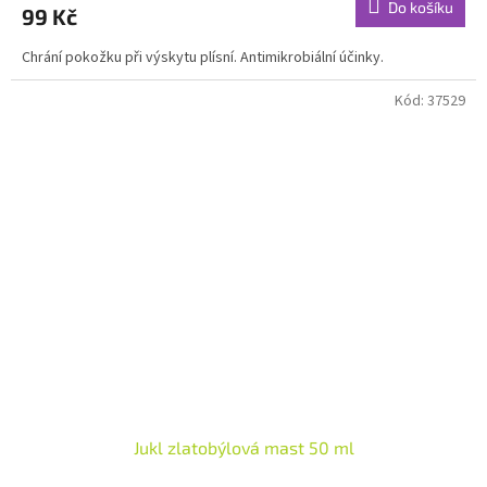
Do košíku
99 Kč
je
4,8
Chrání pokožku při výskytu plísní. Antimikrobiální účinky.
z
5
hvězdiček.
Kód:
37529
Jukl zlatobýlová mast 50 ml