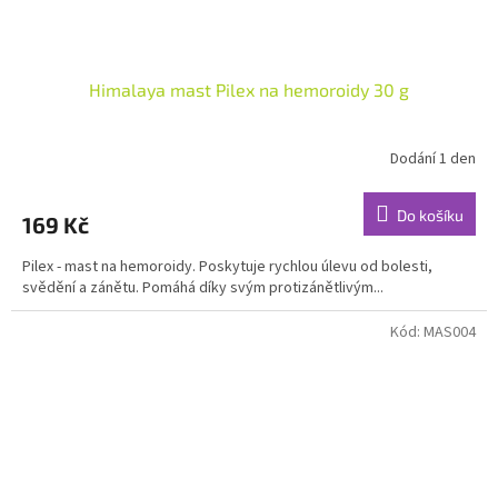
Himalaya mast Pilex na hemoroidy 30 g
Dodání 1 den
Do košíku
169 Kč
Pilex - mast na hemoroidy. Poskytuje rychlou úlevu od bolesti,
svědění a zánětu. Pomáhá díky svým protizánětlivým...
Kód:
MAS004