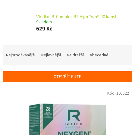
Viridian B-Complex B2 High Two® 90 kapslí
Skladem
629 Kč
Ř
a
Nejprodávanější
Nejlevnější
Nejdražší
Abecedně
z
e
n
OTEVŘÍT FILTR
í
p
V
Kód:
105522
r
ý
o
p
d
i
u
s
k
p
t
r
ů