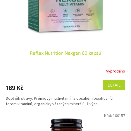
o
d
u
k
t
ů
Reflex Nutrition Nexgen 60 kapslí
Vyprodáno
Průměrné
hodnocení
produktu
DETAIL
189 Kč
je
4,9
Doplněk stravy. Prémiový multivitamín s obsahem bioaktivních
z
forem vitamínů, organicky vázaných minerálů, živých...
5
hvězdiček.
Kód:
100157