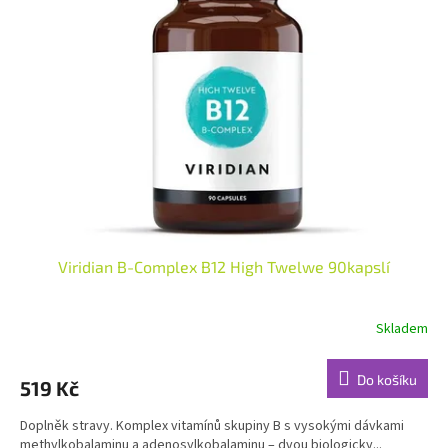
Viridian B-Complex B12 High Twelwe 90kapslí
Skladem
Průměrné
hodnocení
produktu
Do košíku
519 Kč
je
5,0
Doplněk stravy. Komplex vitamínů skupiny B s vysokými dávkami
z
methylkobalaminu a adenosylkobalaminu – dvou biologicky...
5