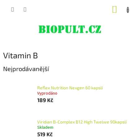
Přejít
NÁKUP
na
obsah
KOŠÍK
Vitamin B
Nejprodávanější
Reflex Nutrition Nexgen 60 kapslí
Vyprodáno
189 Kč
Viridian B-Complex B12 High Twelwe 90kapslí
Skladem
519 Kč