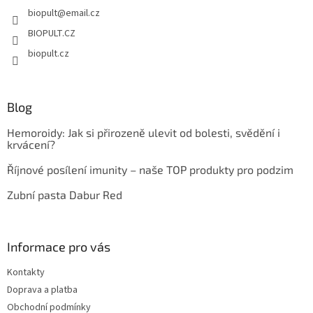
í
biopult
@
email.cz
í
p
r
BIOPULT.CZ
v
biopult.cz
k
y
v
ý
Blog
p
i
Hemoroidy: Jak si přirozeně ulevit od bolesti, svědění i
s
krvácení?
u
Říjnové posílení imunity – naše TOP produkty pro podzim
Zubní pasta Dabur Red
Informace pro vás
Kontakty
Doprava a platba
Obchodní podmínky