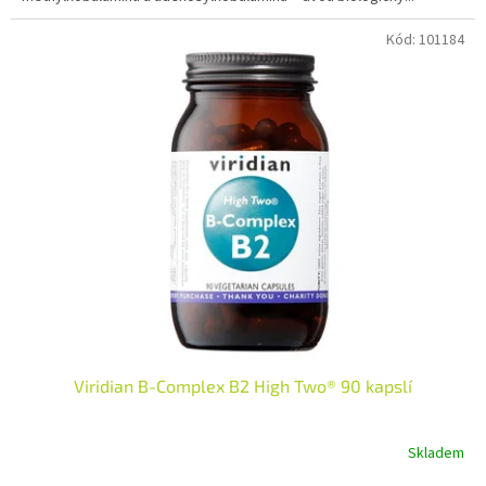
hvězdiček.
Kód:
101184
Viridian B-Complex B2 High Two® 90 kapslí
Skladem
Průměrné
hodnocení