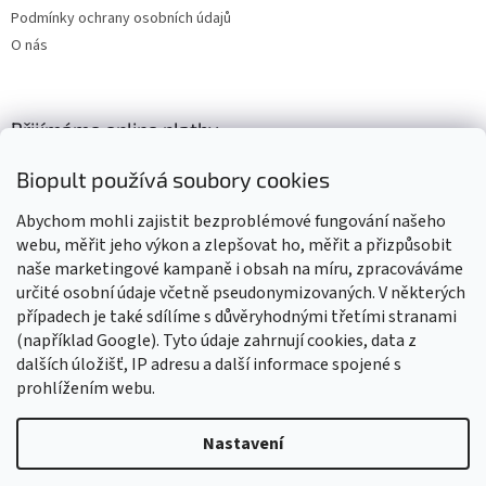
Podmínky ochrany osobních údajů
O nás
Přijímáme online platby
Biopult používá soubory cookies
Abychom mohli zajistit bezproblémové fungování našeho
webu, měřit jeho výkon a zlepšovat ho, měřit a přizpůsobit
naše marketingové kampaně i obsah na míru, zpracováváme
Výrobky označené BIO jsou certifikované kontrolní organizací CZ-
BIO-003
určité osobní údaje včetně pseudonymizovaných. V některých
případech je také sdílíme s důvěryhodnými třetími stranami
(například Google). Tyto údaje zahrnují cookies, data z
dalších úložišť, IP adresu a další informace spojené s
prohlížením webu.
Vytvořil Shoptet
Nastavení
Vážení zákazníci, z důvodu čerpání dovolené budou všechny