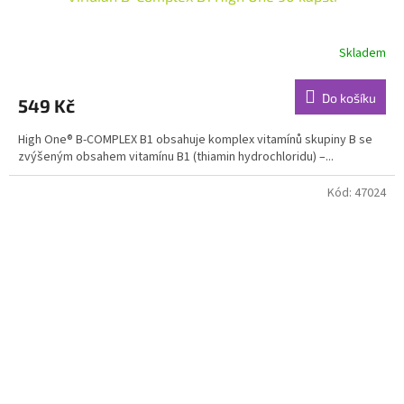
Skladem
Průměrné
hodnocení
produktu
Do košíku
549 Kč
je
5,0
High One® B-COMPLEX B1 obsahuje komplex vitamínů skupiny B se
z
zvýšeným obsahem vitamínu B1 (thiamin hydrochloridu) –...
5
hvězdiček.
Kód:
47024