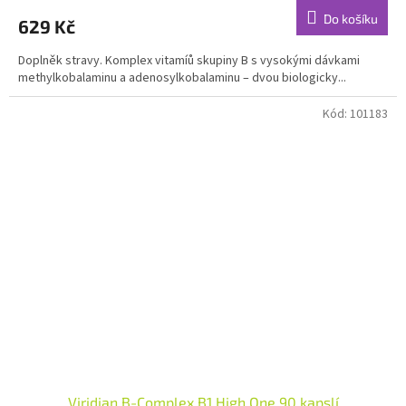
produktu
Do košíku
629 Kč
je
4,0
Doplněk stravy. Komplex vitamíů skupiny B s vysokými dávkami
z
methylkobalaminu a adenosylkobalaminu – dvou biologicky...
5
hvězdiček.
Kód:
101183
Viridian B-Complex B1 High One 90 kapslí