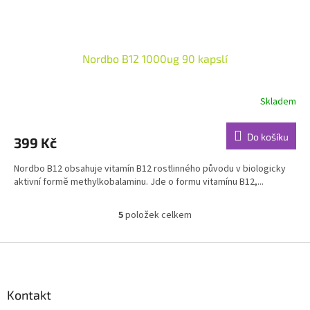
Nordbo B12 1000ug 90 kapslí
Skladem
Průměrné
hodnocení
produktu
Do košíku
399 Kč
je
5,0
Nordbo B12 obsahuje vitamín B12 rostlinného původu v biologicky
z
aktivní formě methylkobalaminu. Jde o formu vitamínu B12,...
5
hvězdiček.
5
položek celkem
O
v
l
Z
á
á
d
p
a
a
Kontakt
c
t