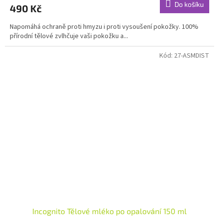
Do košíku
490 Kč
je
5,0
Napomáhá ochraně proti hmyzu i proti vysoušení pokožky. 100%
z
přírodní tělové zvlhčuje vaši pokožku a...
5
hvězdiček.
Kód:
27-ASMDIST
Incognito Tělové mléko po opalování 150 ml