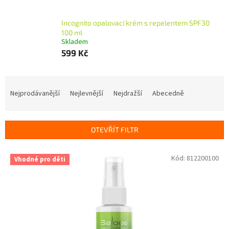
Incognito opalovací krém s repelentem SPF30
100 ml
Skladem
599 Kč
Ř
a
Nejprodávanější
Nejlevnější
Nejdražší
Abecedně
z
e
n
OTEVŘÍT FILTR
í
p
V
Kód:
812200100
r
Vhodné pro děti
ý
o
p
d
i
u
s
k
p
t
r
ů