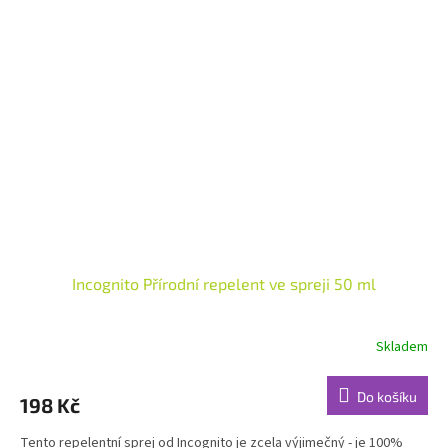
Incognito Přírodní repelent ve spreji 50 ml
Skladem
Průměrné
hodnocení
produktu
Do košíku
198 Kč
je
4,9
Tento repelentní sprej od Incognito je zcela výjimečný - je 100%
z