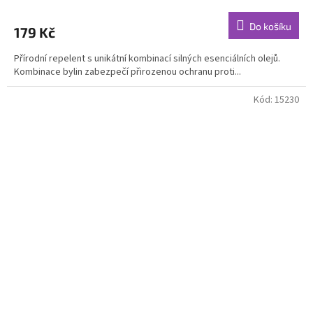
hodnocení
produktu
Do košíku
179 Kč
je
4,9
Přírodní repelent s unikátní kombinací silných esenciálních olejů.
z
Kombinace bylin zabezpečí přirozenou ochranu proti...
5
hvězdiček.
Kód:
15230