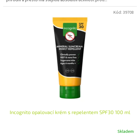
5
hvězdiček.
Kód:
39708
Incognito opalovací krém s repelentem SPF30 100 ml
Skladem
Průměrné
hodnocení