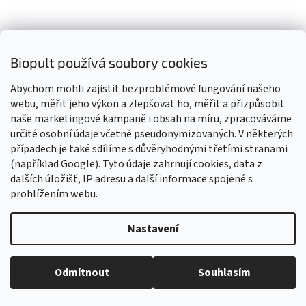
Biopult používá soubory cookies
Soaphoria DOBROdruh Přírodní repelent 75ml
Abychom mohli zajistit bezproblémové fungování našeho
webu, měřit jeho výkon a zlepšovat ho, měřit a přizpůsobit
Skladem
Průměrné
naše marketingové kampaně i obsah na míru, zpracováváme
hodnocení
určité osobní údaje včetně pseudonymizovaných. V některých
produktu
Do košíku
případech je také sdílíme s důvěryhodnými třetími stranami
167 Kč
je
(například Google). Tyto údaje zahrnují cookies, data z
4,8
dalších úložišť, IP adresu a další informace spojené s
Prožij ty nejlepší dobrodružství bez starostí a obav ze zbytečných
z
chemikálií či znečištění přírody! Užívej si volné...
5
prohlížením webu.
hvězdiček.
Kód:
11825S
Nastavení
Vážení zákazníci, z důvodu čerpání dovolené budou všechny
objednávky přijaté v tomto období expedovány od 17. srpna 2026.
Děkujeme za pochopení, trpělivost i vaši přízeň. Přejeme vám krásné
Odmítnout
Souhlasím
léto! Tým Biopult.cz