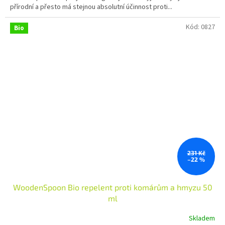
přírodní a přesto má stejnou absolutní účinnost proti...
5
hvězdiček.
Kód:
0827
Bio
231 Kč
–22 %
WoodenSpoon Bio repelent proti komárům a hmyzu 50
ml
Skladem
Průměrné