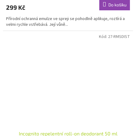
produktu
Do košíku
299 Kč
je
5,0
Přírodní ochranná emulze ve spreji se pohodlně aplikuje, roztírá a
z
velmi rychle vstřebává. Její vůně...
5
hvězdiček.
Kód:
27-RMSDIST
Incognito repelentní roll-on deodorant 50 ml