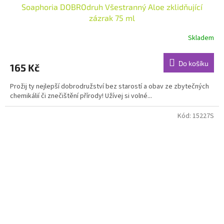
Soaphoria DOBROdruh Všestranný Aloe zklidňující
zázrak 75 ml
Skladem
Průměrné
hodnocení
produktu
Do košíku
165 Kč
je
4,9
Prožij ty nejlepší dobrodružství bez starostí a obav ze zbytečných
z
chemikálií či znečištění přírody! Užívej si volné...
5
hvězdiček.
Kód:
15227S