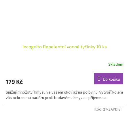
Incognito Repelentní vonné tyčinky 10 ks
Skladem
Průměrné
hodnocení
produktu
Do košíku
179 Kč
je
5,0
Snižují množství hmyzu ve vašem okolí až na polovinu. Vytvoří kolem
z
vás ochrannou bariéru proti bodavému hmyzu s příjemnou...
5
hvězdiček.
Kód:
27-ZAPDIST