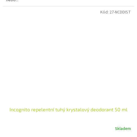
hvězdiček.
Kód:
27-NCDDIST
Incognito repelentní tuhý krystalový deodorant 50 ml
Skladem
Průměrné
hodnocení