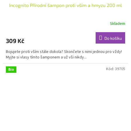
Incognito Přírodní šampon proti vším a hmyzu 200 ml
Skladem
Průměrné
hodnocení
produktu
Do košíku
309 Kč
je
4,6
Bojujete proti vším stále dokola? Skončete s nimi jednou pro vždy!
z
Myjte si vlasy tímto šamponem a už vši nikdy...
5
hvězdiček.
Kód:
39705
Bio