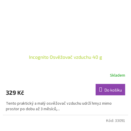
Incognito Osvěžovač vzduchu 40 g
Skladem
Průměrné
hodnocení
produktu
Do košíku
329 Kč
je
5,0
Tento praktický a malý osvěžovač vzduchu udrží hmyz mimo
z
prostor po dobu až 3 měsíců,...
5
hvězdiček.
Kód:
33091