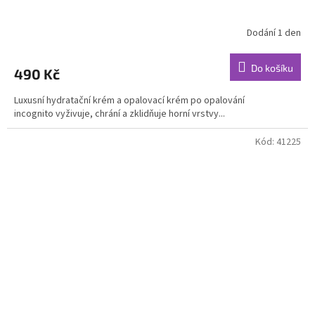
Dodání 1 den
Průměrné
hodnocení
produktu
Do košíku
490 Kč
je
5,0
Luxusní hydratační krém a opalovací krém po opalování
z
incognito vyživuje, chrání a zklidňuje horní vrstvy...
5
hvězdiček.
Kód:
41225