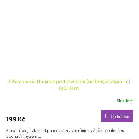
laSaponaria Olejíček proti svědění (na hmyzí štípance)
BIO 10 ml
Skladem
Průměrné
hodnocení
produktu
Do košíku
199 Kč
je
5,0
Přírodní olejíček na štípance, který zmírňuje svědění a pálení po
z
bodnutí hmyzem....
5