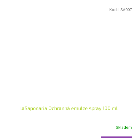
hvězdiček.
Kód:
LSA007
laSaponaria Ochranná emulze spray 100 ml
Skladem
Průměrné
hodnocení