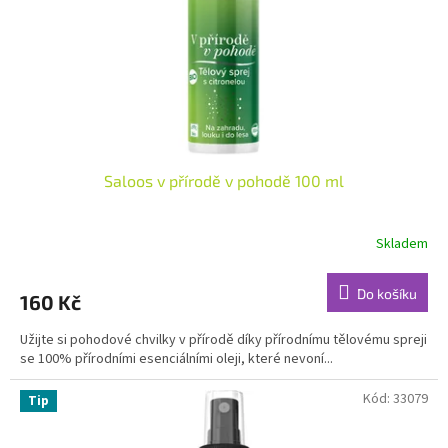
o
d
u
k
t
ů
Saloos v přírodě v pohodě 100 ml
Skladem
Průměrné
hodnocení
produktu
Do košíku
160 Kč
je
4,6
Užijte si pohodové chvilky v přírodě díky přírodnímu tělovému spreji
z
se 100% přírodními esenciálními oleji, které nevoní...
5
hvězdiček.
Kód:
33079
Tip