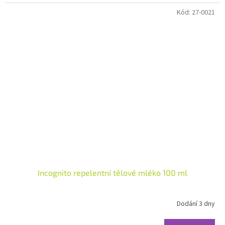
hvězdiček.
Kód:
27-0021
Incognito repelentní tělové mléko 100 ml
Dodání 3 dny
Průměrné
hodnocení
produktu