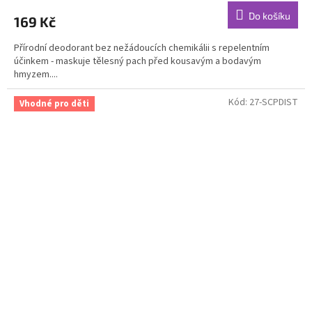
produktu
Do košíku
169 Kč
je
4,8
Přírodní deodorant bez nežádoucích chemikálii s repelentním
z
účinkem - maskuje tělesný pach před kousavým a bodavým
5
hmyzem....
hvězdiček.
Kód:
27-SCPDIST
Vhodné pro děti