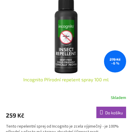
278 Kč
–6 %
Incognito Přírodní repelent spray 100 ml
Skladem
Průměrné
hodnocení
produktu
Do košíku
259 Kč
je
4,7
Tento repelentní sprej od Incognito je zcela výjimečný - je 100%
z
přírodní a přesto má stejnou absolutní účinnost proti...