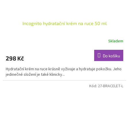
Incognito hydratační krém na ruce 50 ml
Skladem
Průměrné
hodnocení
produktu
Do košíku
298 Kč
je
5,0
Hydratační krém na ruce krásně vyživuje a hydratuje pokožku. Jeho
z
jedinečné složení je také klinicky...
5
hvězdiček.
Kód:
27-BRACELET-L