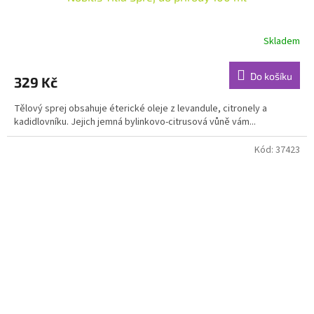
Skladem
Průměrné
hodnocení
produktu
Do košíku
329 Kč
je
5,0
Tělový sprej obsahuje éterické oleje z levandule, citronely a
z
kadidlovníku. Jejich jemná bylinkovo-citrusová vůně vám...
5
hvězdiček.
Kód:
37423