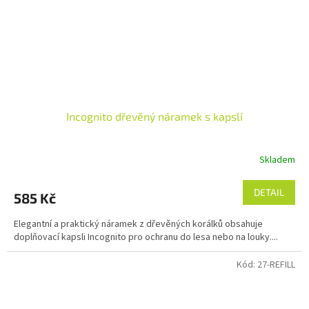
Incognito dřevěný náramek s kapslí
Skladem
Průměrné
hodnocení
produktu
DETAIL
585 Kč
je
5,0
Elegantní a praktický náramek z dřevěných korálků obsahuje
z
doplňovací kapsli Incognito pro ochranu do lesa nebo na louky....
5
hvězdiček.
Kód:
27-REFILL