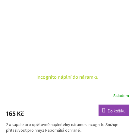
Incognito náplní do náramku
Skladem
Průměrné
hodnocení
produktu
Do košíku
165 Kč
je
4,5
2 x kapsle pro opětovně naplnitelný náramek Incognito Snižuje
z
přitažlivost pro hmyz Napomáhá ochraně...
5