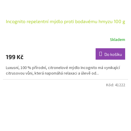
Incognito repelentní mýdlo proti bodavému hmyzu 100 g
Skladem
Průměrné
hodnocení
produktu
Do košíku
199 Kč
je
5,0
Luxusní, 100 % přírodní, citronelové mýdlo Incognito má vynikající
z
citrusovou vůni, která napomáhá relaxaci a úlevě od...
5
hvězdiček.
Kód:
41222