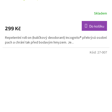
Skladem
Průměrné
hodnocení
produktu
Do košíku
299 Kč
je
5,0
Repelentní roll-on (kuličkový deodorant) Incognito® překrývá osobní
z
pach a chrání tak před bodavým hmyzem. Je...
5
hvězdiček.
Kód:
27-007