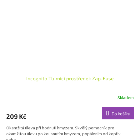
Incognito Tlumící prostředek Zap-Ease
Skladem
Průměrné
hodnocení
produktu
Do košíku
209 Kč
je
4,6
Okamžitá úleva při bodnutí hmyzem. Skvělý pomocník pro
z
okamžitou úlevu po kousnutím hmyzem, popálením od kopřiv
5
nebo...