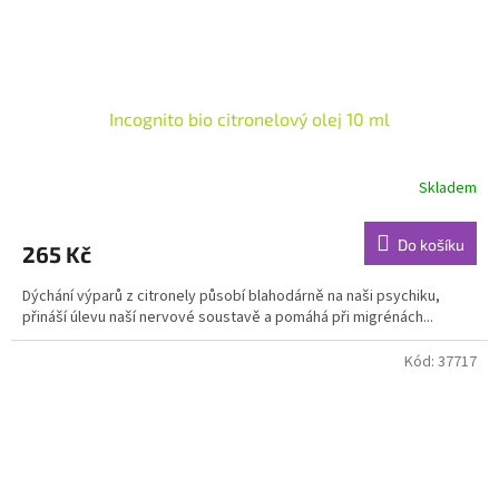
Incognito bio citronelový olej 10 ml
Skladem
Průměrné
hodnocení
produktu
Do košíku
265 Kč
je
5,0
Dýchání výparů z citronely působí blahodárně na naši psychiku,
z
přináší úlevu naší nervové soustavě a pomáhá při migrénách...
5
hvězdiček.
Kód:
37717