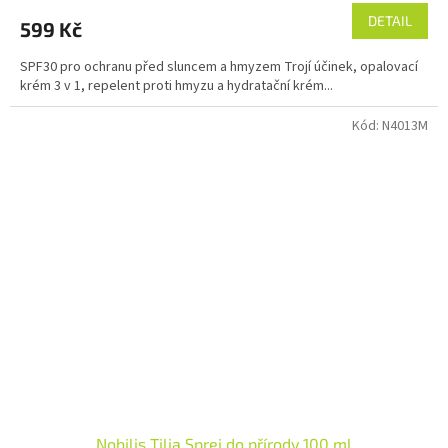
produktu
DETAIL
599 Kč
je
5,0
SPF30 pro ochranu před sluncem a hmyzem Trojí účinek, opalovací
z
krém 3 v 1, repelent proti hmyzu a hydratační krém...
5
hvězdiček.
Kód:
N4013M
Nobilis Tilia Sprej do přírody 100 ml