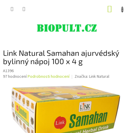
Přejít
NÁKUP
na
obsah
KOŠÍK
Link Natural Samahan ajurvédský
bylinný nápoj 100 x 4 g
A1396
Průměrné
97 hodnocení
Podrobnosti hodnocení
Značka:
Link Natural
hodnocení
produktu
je
4,8
z
5
hvězdiček.