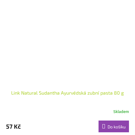
Link Natural Sudantha Ayurvédská zubní pasta 80 g
Skladem
Průměrné
hodnocení
produktu
57 Kč
Do košíku
je