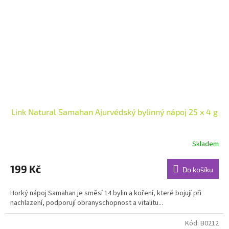
Link Natural Samahan Ajurvédský bylinný nápoj 25 x 4 g
Skladem
Průměrné
hodnocení
produktu
199 Kč
Do košíku
je
4,9
Horký nápoj Samahan je směsí 14 bylin a koření, které bojují při
z
nachlazení, podporují obranyschopnost a vitalitu...
5
hvězdiček.
Kód:
B0212