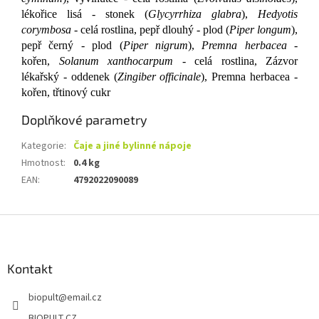
lékořice lisá - stonek (
Glycyrrhiza glabra
),
Hedyotis
corymbosa
- celá rostlina, pepř dlouhý - plod (
Piper longum
),
pepř černý - plod (
Piper nigrum
),
Premna herbacea
-
kořen,
Solanum xanthocarpum
- celá rostlina, Zázvor
lékařský - oddenek (
Zingiber officinale
), Premna herbacea -
kořen, třtinový cukr
Doplňkové parametry
Kategorie
:
Čaje a jiné bylinné nápoje
Hmotnost
:
0.4 kg
EAN
:
4792022090089
Z
á
p
a
Kontakt
t
biopult
@
email.cz
í
BIOPULT.CZ