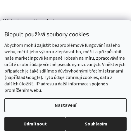
Přijímáme online platby
Biopult používá soubory cookies
Abychom mohli zajistit bezproblémové fungování našeho
webu, měřit jeho výkon a zlepšovat ho, měřit a přizpůsobit
naše marketingové kampaně i obsah na míru, zpracováváme
Výrobky označené BIO jsou certifikované kontrolní organizací CZ-
BIO-003
určité osobní údaje včetně pseudonymizovaných. V některých
případech je také sdílíme s důvěryhodnými třetími stranami
(například Google). Tyto údaje zahrnují cookies, data z
dalších úložišť, IP adresu a další informace spojené s
prohlížením webu.
Vytvořil Shoptet
Nastavení
Vážení zákazníci, z důvodu čerpání dovolené budou všechny
objednávky přijaté v tomto období expedovány od 17. srpna 2026.
Copyright 2026
Biopult.cz
. Všechna práva vyhrazena.
Upravit
Děkujeme za pochopení, trpělivost i vaši přízeň. Přejeme vám krásné
Odmítnout
Souhlasím
nastavení cookies
léto! Tým Biopult.cz