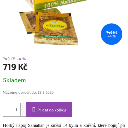
749 Kč
–4 %
749 Kč
–4 %
719 Kč
Měrná
Skladem
cena:
Můžeme doručit do:
13.8.2026
Přidat do košíku
Horký nápoj Samahan je směsí 14 bylin a koření, které bojují při