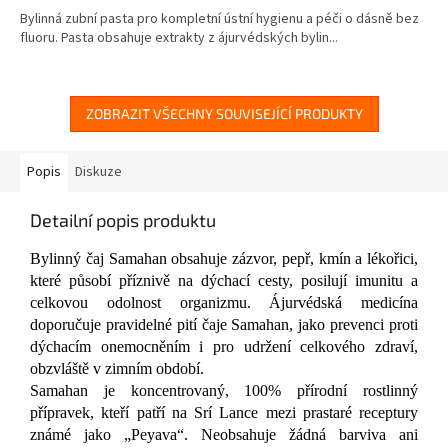
4,8
Bylinná zubní pasta pro kompletní ústní hygienu a péči o dásně bez
z
fluoru. Pasta obsahuje extrakty z ájurvédských bylin...
5
hvězdiček.
ZOBRAZIT VŠECHNY SOUVISEJÍCÍ PRODUKTY
Popis
Diskuze
Detailní popis produktu
Bylinný čaj Samahan obsahuje zázvor, pepř, kmín a lékořici,
které působí příznivě na dýchací cesty, posilují imunitu a
celkovou odolnost organizmu. Ájurvédská medicína
doporučuje pravidelné pití čaje Samahan, jako prevenci proti
dýchacím onemocněním i pro udržení celkového zdraví,
obzvláště v zimním období.
Samahan je koncentrovaný, 100% přírodní rostlinný
přípravek, kteří patří na Srí Lance mezi prastaré receptury
známé jako „Peyava“. Neobsahuje žádná barviva ani