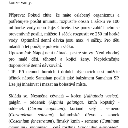
konzervanty.
Příprava: Pokud cítíte, že máte oslabený organizmus a
potřebujete posílit imunitu, rozpusťte obsah 1 sáčku ve 100
ml horké vody nebo čaje. Chcete-li se pouze zahřát nebo se
preventivně posílit, můžete 1 sáček rozpustit ve 250 ml horké
vody. Optimální denní dávka jsou max. 4 sáčky. Pro děti
mladší 5 let použijte polovinu sáčku.
Upozornění: Nápoj není náhrada pestré stravy. Není vhodný
pro malé děti, těhotné a kojící ženy. Nepřekračujte
doporučené denní dávkování.
TIP: Při nemoci horních i dolních dýchacích cest můžete
účinek nápoje Samahan posílit také
balzámem Samahan SP
.
Lze jej inhalovat i mazat na bolestivá místa.
Skládá se. Nesměna cévnatá – kořen (
Adhatoda vasica
),
galgán – oddenek (
Alpinia galanga
), kmín koptský -
oddenek (
Carum copticum
), koriandr setý - semeno
(
Coriandrum sativum
), kalumbské dřevo - stonek
(
Coscinium fenestratum
), římský kmín - semeno (
Cuminum
cyminum
), vyvinutec - celá rostlina (
Evolvulus alsinoides
),