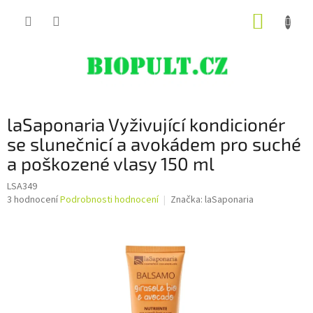
Přejít
NÁKUP
na
obsah
KOŠÍK
laSaponaria Vyživující kondicionér
se slunečnicí a avokádem pro suché
a poškozené vlasy 150 ml
LSA349
Průměrné
3 hodnocení
Podrobnosti hodnocení
Značka:
laSaponaria
hodnocení
produktu
je
5,0
z
5
hvězdiček.