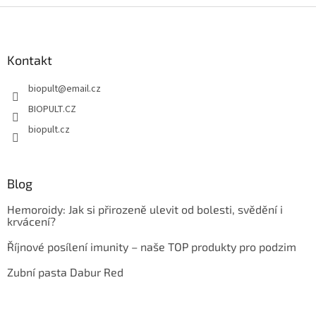
Z
á
p
a
Kontakt
t
biopult
@
email.cz
í
BIOPULT.CZ
biopult.cz
Blog
Hemoroidy: Jak si přirozeně ulevit od bolesti, svědění i
krvácení?
Říjnové posílení imunity – naše TOP produkty pro podzim
Zubní pasta Dabur Red