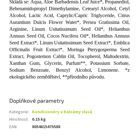
Skládá se: Aqua, Aloe Barbadensis Leaf Juice*, Propanediol,
Behenamidopropyl Dimethylamine, Cetearyl Alcohol, Cetyl
Alcohol, Lactic Acid, Caprylic/Capric Triglyceride, Citrus
Aurantium Dulcis Flower Water*, Persea Gratissima Oil,
Arginine, Linum Usitatissimum Seed Oil*, Helianthus
Annuus Seed Oil, Cocos Nucifera Oil*, Helianthus Annuus
Seed Extract*, Linum Usitatissimum Seed Extract*, Emblica
Officinalis Fruit Extract*, Moringa Pterygosperma Seed
Extract, Pogostemon Cablin Oil, Tocopherol, Maltodextrin,
Xanthan Gum, Glycerin, Parfum**, Potassium Sorbate,
Sodium Benzoate, Benzyl Alcohol, Limonene. *z
ekologického zemědělství, **přírodního původu.
Doplňkové parametry
Kategorie
:
Kondicionéry a balzámy vlasů
Hmotnost
:
0.15 kg
EAN
:
8054615475588