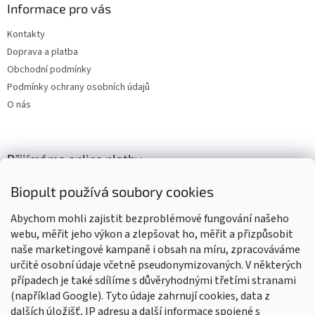
Informace pro vás
Kontakty
Doprava a platba
Obchodní podmínky
Podmínky ochrany osobních údajů
O nás
Přijímáme online platby
Biopult používá soubory cookies
Abychom mohli zajistit bezproblémové fungování našeho
webu, měřit jeho výkon a zlepšovat ho, měřit a přizpůsobit
naše marketingové kampaně i obsah na míru, zpracováváme
Výrobky označené BIO jsou certifikované kontrolní organizací CZ-
BIO-003
určité osobní údaje včetně pseudonymizovaných. V některých
případech je také sdílíme s důvěryhodnými třetími stranami
(například Google). Tyto údaje zahrnují cookies, data z
dalších úložišť, IP adresu a další informace spojené s