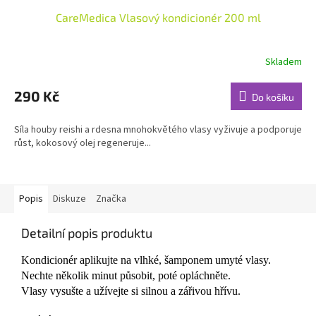
CareMedica Vlasový kondicionér 200 ml
Skladem
Průměrné
hodnocení
produktu
290 Kč
Do košíku
je
5,0
Síla houby reishi a rdesna mnohokvětého vlasy vyživuje a podporuje
z
růst, kokosový olej regeneruje...
5
hvězdiček.
Popis
Diskuze
Značka
Detailní popis produktu
Kondicionér aplikujte na vlhké, šamponem umyté vlasy.
Nechte několik minut působit, poté opláchněte.
Vlasy vysušte a užívejte si silnou a zářivou hřívu.