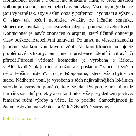
volbou pro suché, lámavé nebo barvené vlasy. Všechny ingredience
jsou vybrané tak, aby vlasům dodaly potřebnou hydrataci a výživu.
O vlasy tak pečují například výtažky ze lněného semínka,
slunečnice, avokáda, kokosového oleje a pomerančového květu.
Kondicionér je navíc obohacen o arginin, který účinně obnovuje
vlasy poškozené tepelnými úpravami. Po umytí na vlasech zanechá
jemnou, sladkou vanilkovou vůni. V kondicionéru nenajdete
problémové silikony, ani jiné ingredience škodící zdraví či
přírodě.Přírodní vědomá kosmetika je vyrobená s láskou,
v BIO kvalitě jak jen to je možné a s posláním "zanechat svět o
něco lepším místem". To je laSaponaria, která vás chytne za
srdce. Nádherně voní, je vyrobena z těch nejkvalitnějších lokálních
surovin a zároveň pomáhá, kde se dá. Podporuje místní malé
farmáře, sociální projekty ale i fair trade. Vše je výsledkem poctivé,
řemeslné ruční výroby a věřte, že to pocítíte. Samozřejmostí je
žádné testování na zvířatech a žádné živočišné suroviny.
Detailní informace