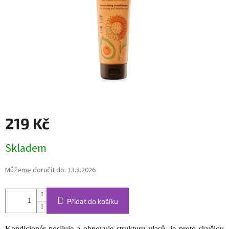
219 Kč
Měrná
Skladem
cena:
Můžeme doručit do:
13.8.2026
Přidat do košíku
Kondicionér posiluje a obnovuje strukturu vlasů, je proto skvělou