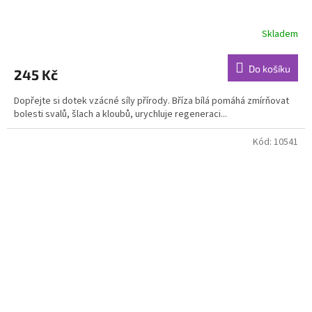
Skladem
Průměrné
hodnocení
produktu
Do košíku
245 Kč
je
4,6
Dopřejte si dotek vzácné síly přírody. Bříza bílá pomáhá zmírňovat
z
bolesti svalů, šlach a kloubů, urychluje regeneraci...
5
hvězdiček.
Kód:
10541