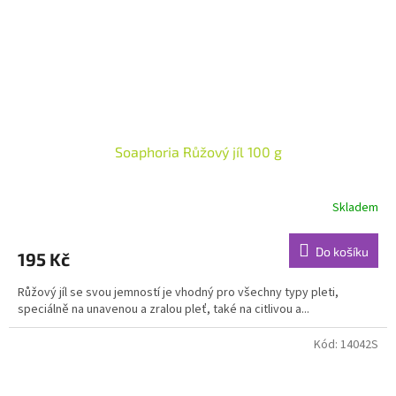
Soaphoria Růžový jíl 100 g
Skladem
Průměrné
hodnocení
produktu
Do košíku
195 Kč
je
4,9
Růžový jíl se svou jemností je vhodný pro všechny typy pleti,
z
speciálně na unavenou a zralou pleť, také na citlivou a...
5
hvězdiček.
Kód:
14042S