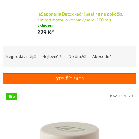
laSaponaria Detoxikační peeling na pokožku
hlavy s mátou a rozmarýnem (100 ml)
Skladem
229 Kč
Ř
a
Nejprodávanější
Nejlevnější
Nejdražší
Abecedně
z
e
n
OTEVŘÍT FILTR
í
p
V
Kód:
LSA029
r
Bio
ý
o
p
d
i
u
s
k
p
t
r
ů