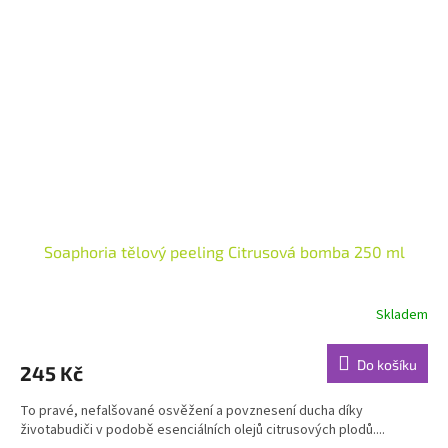
Soaphoria tělový peeling Citrusová bomba 250 ml
Skladem
Průměrné
hodnocení
produktu
Do košíku
245 Kč
je
4,9
To pravé, nefalšované osvěžení a povznesení ducha díky
z
životabudiči v podobě esenciálních olejů citrusových plodů....
5