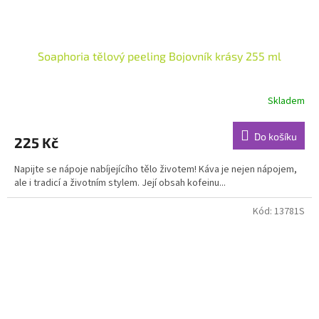
Soaphoria tělový peeling Bojovník krásy 255 ml
Skladem
Průměrné
hodnocení
produktu
Do košíku
225 Kč
je
5,0
Napijte se nápoje nabíjejícího tělo životem! Káva je nejen nápojem,
z
ale i tradicí a životním stylem. Její obsah kofeinu...
5
hvězdiček.
Kód:
13781S