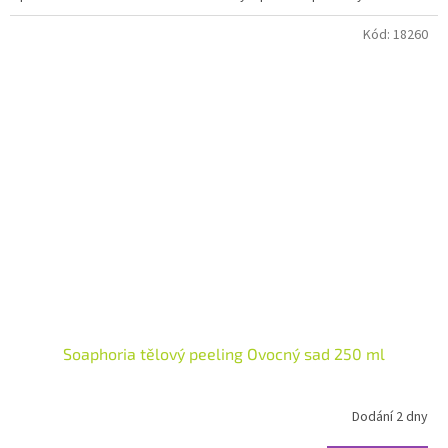
hvězdiček.
Kód:
18260
Soaphoria tělový peeling Ovocný sad 250 ml
Dodání 2 dny
Průměrné
hodnocení