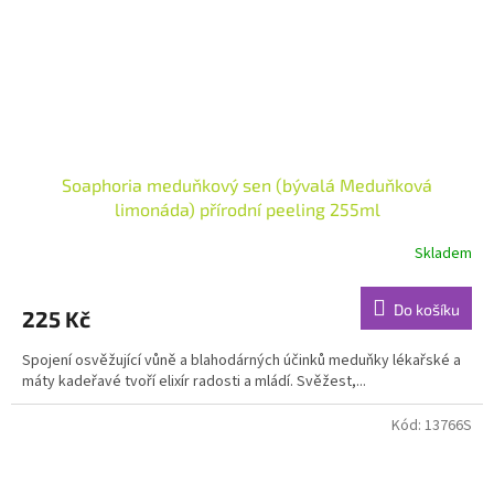
Soaphoria meduňkový sen (bývalá Meduňková
limonáda) přírodní peeling 255ml
Skladem
Průměrné
hodnocení
produktu
Do košíku
225 Kč
je
5,0
Spojení osvěžující vůně a blahodárných účinků meduňky lékařské a
z
máty kadeřavé tvoří elixír radosti a mládí. Svěžest,...
5
hvězdiček.
Kód:
13766S