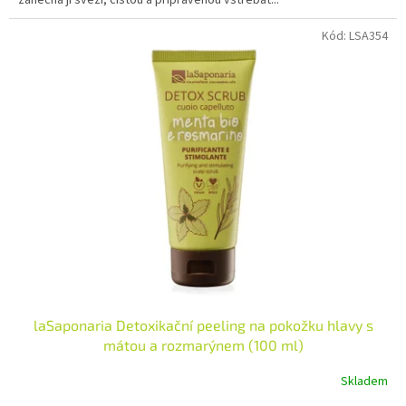
5
hvězdiček.
Kód:
LSA354
laSaponaria Detoxikační peeling na pokožku hlavy s
mátou a rozmarýnem (100 ml)
Skladem
Průměrné
hodnocení