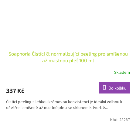
Soaphoria Čistící & normalizující peeling pro smíšenou
až mastnou pleť 100 ml
Skladem
Průměrné
hodnocení
produktu
Do košíku
337 Kč
je
5,0
Čisticí peeling s lehkou krémovou konzistencí je ideální volbou k
z
ošetření smíšené až mastné pleti se sklonem k tvorbě...
5
hvězdiček.
Kód:
28287