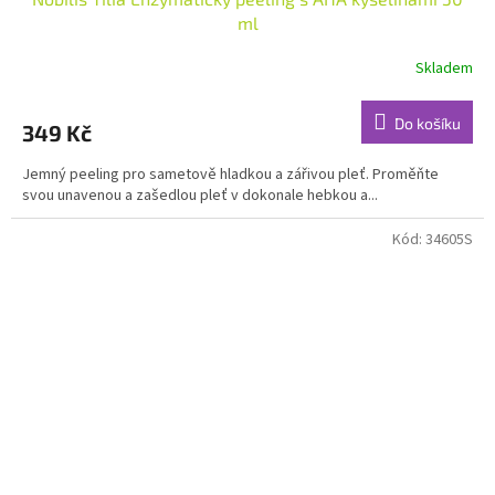
ml
Skladem
Průměrné
hodnocení
produktu
Do košíku
349 Kč
je
4,9
Jemný peeling pro sametově hladkou a zářivou pleť. Proměňte
z
svou unavenou a zašedlou pleť v dokonale hebkou a...
5
hvězdiček.
Kód:
34605S