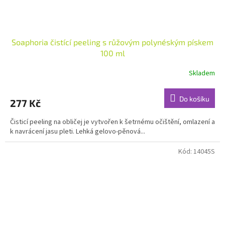
Soaphoria čistící peeling s růžovým polynéským pískem
100 ml
Skladem
Průměrné
hodnocení
produktu
Do košíku
277 Kč
je
4,8
Čisticí peeling na obličej je vytvořen k šetrnému očištění, omlazení a
z
k navrácení jasu pleti. Lehká gelovo-pěnová...
5
hvězdiček.
Kód:
14045S