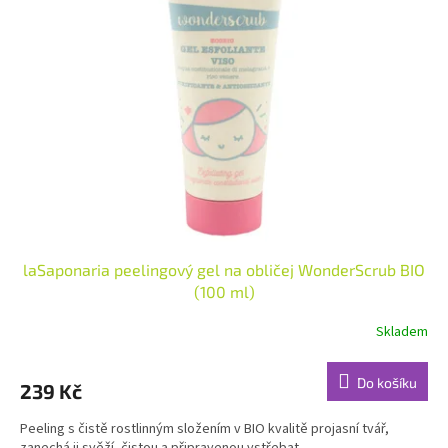
laSaponaria peelingový gel na obličej WonderScrub BIO
(100 ml)
Skladem
Průměrné
hodnocení
produktu
Do košíku
239 Kč
je
5,0
Peeling s čistě rostlinným složením v BIO kvalitě projasní tvář,
z
zanechá ji svěží, čistou a připravenou vstřebat...