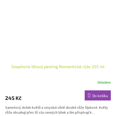
Soaphoria tělový peeling Romantická růže 255 ml
Skladem
Průměrné
hodnocení
produktu
Do košíku
245 Kč
je
5,0
Sametový dotek květů a smyslná vůně divoké růže šípkové. Květy
z
růže obsahují přes tři sta cenných látek a tím přispívají k...
5