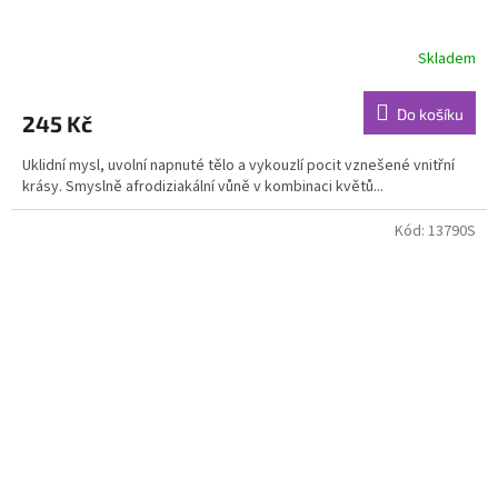
Skladem
Průměrné
hodnocení
produktu
Do košíku
245 Kč
je
5,0
Uklidní mysl, uvolní napnuté tělo a vykouzlí pocit vznešené vnitřní
z
krásy. Smyslně afrodiziakální vůně v kombinaci květů...
5
hvězdiček.
Kód:
13790S