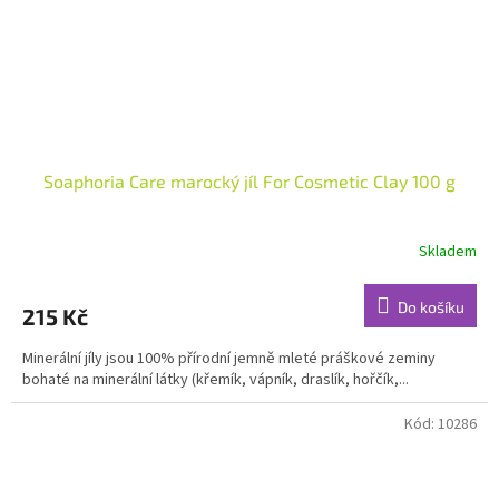
Soaphoria Care marocký jíl For Cosmetic Clay 100 g
Skladem
Průměrné
hodnocení
produktu
Do košíku
215 Kč
je
4,9
Minerální jíly jsou 100% přírodní jemně mleté práškové zeminy
z
bohaté na minerální látky (křemík, vápník, draslík, hořčík,...
5
hvězdiček.
Kód:
10286