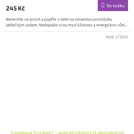
produktu
Do košíku
245 Kč
je
5,0
Nenechte se prosit a pojďte s námi na omamnou procházku
z
jablečným sadem. Nadopujte svou mysl úžasnou a energickou vůní...
5
hvězdiček.
Kód:
17252S
Soaphoria Scrubee® - anticelulitídový & detoxikačný