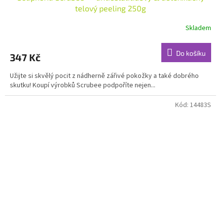
telový peeling 250g
Skladem
Průměrné
hodnocení
produktu
Do košíku
347 Kč
je
5,0
Užijte si skvělý pocit z nádherně zářivé pokožky a také dobrého
z
skutku! Koupí výrobků Scrubee podpoříte nejen...
5
hvězdiček.
Kód:
14483S