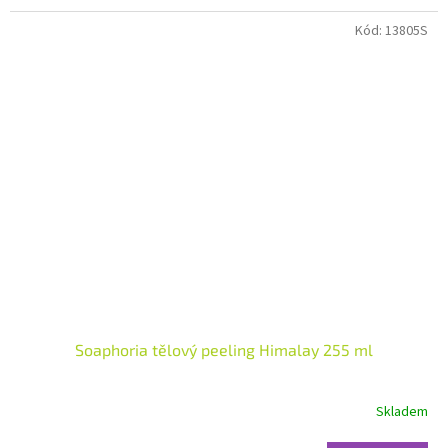
hvězdiček.
Kód:
13805S
Soaphoria tělový peeling Himalay 255 ml
Skladem
Průměrné
hodnocení