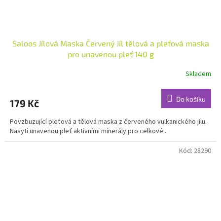
Saloos Jílová Maska Červený Jíl tělová a pleťová maska
pro unavenou pleť 140 g
Skladem
Průměrné
hodnocení
produktu
Do košíku
179 Kč
je
4,6
Povzbuzující pleťová a tělová maska z červeného vulkanického jílu.
z
Nasytí unavenou pleť aktivními minerály pro celkové...
5
hvězdiček.
Kód:
28290