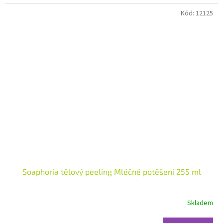
hvězdiček.
Kód:
12125
Soaphoria tělový peeling Mléčné potěšení 255 ml
Skladem
Průměrné
hodnocení