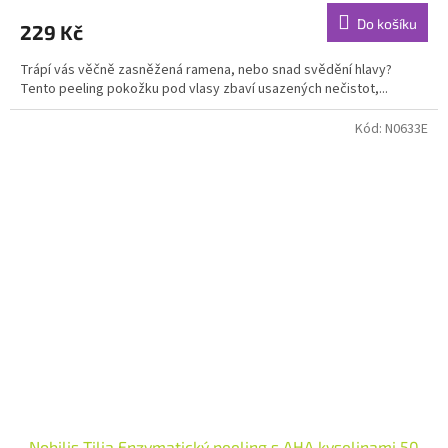
produktu
Do košíku
229 Kč
je
4,5
Trápí vás věčně zasněžená ramena, nebo snad svědění hlavy?
z
Tento peeling pokožku pod vlasy zbaví usazených nečistot,...
5
hvězdiček.
Kód:
N0633E
Nobilis Tilia Enzymatický peeling s AHA kyselinami 50