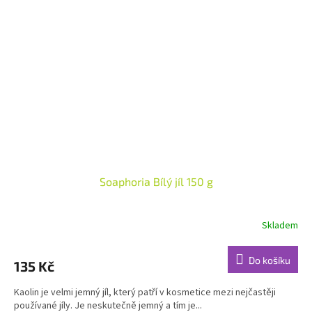
Soaphoria Bílý jíl 150 g
Skladem
Průměrné
hodnocení
produktu
Do košíku
135 Kč
je
4,9
Kaolin je velmi jemný jíl, který patří v kosmetice mezi nejčastěji
z
používané jíly. Je neskutečně jemný a tím je...
5