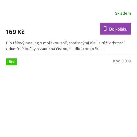
Skladem
Průměrné
hodnocení
produktu
Do košíku
169 Kč
je
5,0
Bio tělový peeling s mořskou solí, rostlinnými oleji a růží odstraní
z
odumřelé buňky a zanechá čistou, hladkou pokožku....
5
hvězdiček.
Kód:
3080
Bio