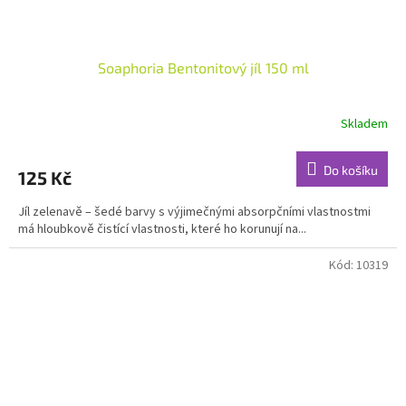
Soaphoria Bentonitový jíl 150 ml
Skladem
Průměrné
hodnocení
produktu
Do košíku
125 Kč
je
4,5
Jíl zelenavě – šedé barvy s výjimečnými absorpčními vlastnostmi
z
má hloubkově čistící vlastnosti, které ho korunují na...
5
hvězdiček.
Kód:
10319