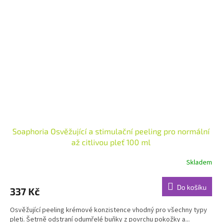
Soaphoria Osvěžující a stimulační peeling pro normální
až citlivou pleť 100 ml
Skladem
Průměrné
hodnocení
produktu
Do košíku
337 Kč
je
5,0
Osvěžující peeling krémové konzistence vhodný pro všechny typy
z
pleti. Šetrně odstraní odumřelé buňky z povrchu pokožky a...
5