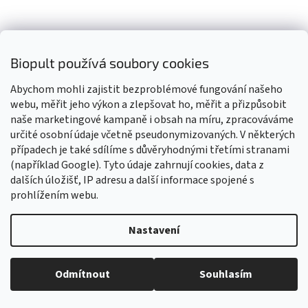
Saloos Bio Mojito tělový peeling 140 ml
Biopult používá soubory cookies
Abychom mohli zajistit bezproblémové fungování našeho
Skladem
Průměrné
webu, měřit jeho výkon a zlepšovat ho, měřit a přizpůsobit
hodnocení
naše marketingové kampaně i obsah na míru, zpracováváme
produktu
Do košíku
158 Kč
je
určité osobní údaje včetně pseudonymizovaných. V některých
4,9
případech je také sdílíme s důvěryhodnými třetími stranami
Limeta, máta, mořská sůl a rostlinné oleje důkladně odstraní
z
(například Google). Tyto údaje zahrnují cookies, data z
odumřelé buňky a osvěžující vůně povzbudí smysly....
5
dalších úložišť, IP adresu a další informace spojené s
hvězdiček.
prohlížením webu.
Kód:
3077
Bio
Nastavení
Vážení zákazníci, z důvodu čerpání dovolené budou všechny
objednávky přijaté v tomto období expedovány od 17. srpna 2026.
Děkujeme za pochopení, trpělivost i vaši přízeň. Přejeme vám krásné
Odmítnout
Souhlasím
léto! Tým Biopult.cz