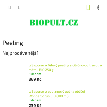
Přejít
NÁKUP
na
obsah
KOŠÍK
Peeling
Nejprodávanější
laSaponaria Tělový peeling s citrónovou trávou a
mátou BIO 250 g
Skladem
369 Kč
laSaponaria peelingový gel na obličej
WonderScrub BIO (100 ml)
Skladem
239 Kč