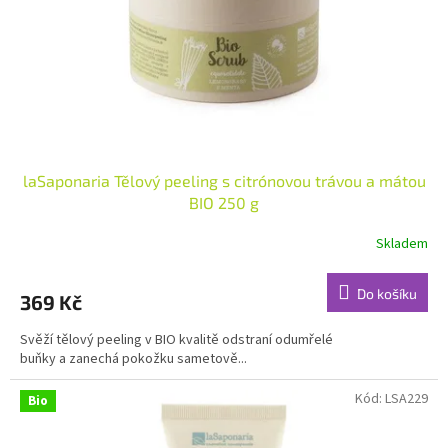
o
d
u
k
t
ů
laSaponaria Tělový peeling s citrónovou trávou a mátou
BIO 250 g
Skladem
Průměrné
hodnocení
produktu
Do košíku
369 Kč
je
5,0
Svěží tělový peeling v BIO kvalitě odstraní odumřelé
z
buňky a zanechá pokožku sametově...
5
hvězdiček.
Kód:
LSA229
Bio