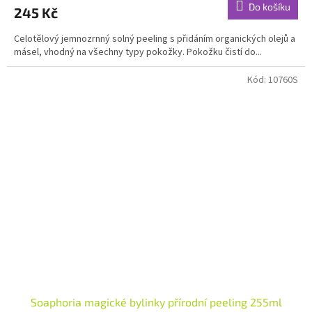
produktu
Do košíku
245 Kč
je
5,0
Celotělový jemnozrnný solný peeling s přidáním organických olejů a
z
másel, vhodný na všechny typy pokožky. Pokožku čistí do...
5
hvězdiček.
Kód:
10760S
Soaphoria magické bylinky přírodní peeling 255ml