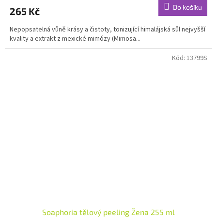
produktu
Do košíku
265 Kč
je
4,8
Nepopsatelná vůně krásy a čistoty, tonizující himalájská sůl nejvyšší
z
kvality a extrakt z mexické mimózy (Mimosa...
5
hvězdiček.
Kód:
13799S
Soaphoria tělový peeling Žena 255 ml