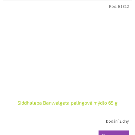
hvězdiček.
Kód:
B1812
Siddhalepa Banwelgeta pelingové mýdlo 65 g
Dodání 2 dny
Průměrné
hodnocení
produktu