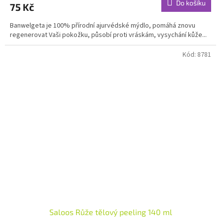
Do košíku
75 Kč
je
5,0
Banwelgeta je 100% přírodní ajurvédské mýdlo, pomáhá znovu
z
regenerovat Vaši pokožku, působí proti vráskám, vysychání kůže...
5
hvězdiček.
Kód:
8781
Saloos Růže tělový peeling 140 ml