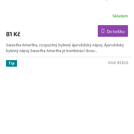
Skladem
Průměrné
hodnocení
produktu
Do košíku
81 Kč
je
4,6
Swastha Amurtha, rozpustný bylinný ájurvédský nápoj. Ájurvédsky
z
bylinný nápoj Swastha Amurtha je kombinací dvou...
5
hvězdiček.
Kód:
B1810
Tip