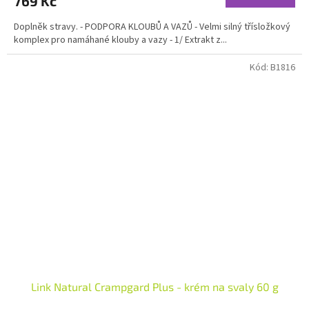
769 Kč
Doplněk stravy. - PODPORA KLOUBŮ A VAZŮ - Velmi silný třísložkový
komplex pro namáhané klouby a vazy - 1/ Extrakt z...
Kód:
B1816
Link Natural Crampgard Plus - krém na svaly 60 g