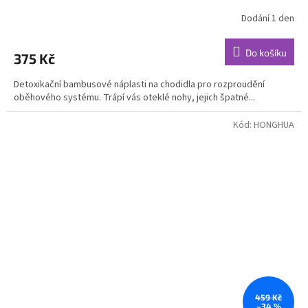
Dodání 1 den
Průměrné
hodnocení
produktu
Do košíku
375 Kč
je
4,0
Detoxikační bambusové náplasti na chodidla pro rozproudění
z
oběhového systému. Trápí vás oteklé nohy, jejich špatné...
5
hvězdiček.
Kód:
HONGHUA
459 Kč
–34 %