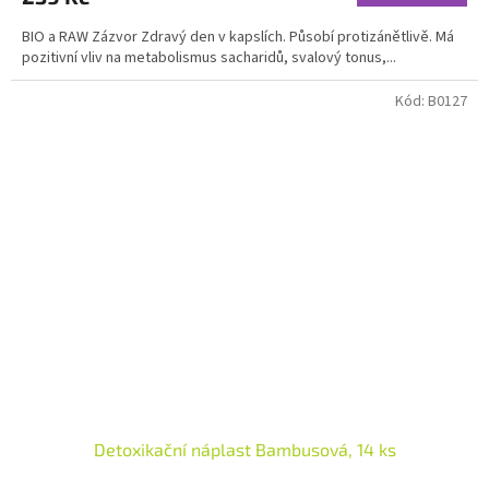
5,0
BIO a RAW Zázvor Zdravý den v kapslích. Působí protizánětlivě. Má
z
pozitivní vliv na metabolismus sacharidů, svalový tonus,...
5
hvězdiček.
Kód:
B0127
Detoxikační náplast Bambusová, 14 ks