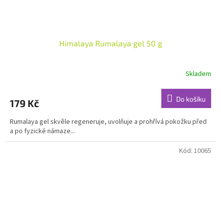
Himalaya Rumalaya gel 50 g
Skladem
Průměrné
hodnocení
produktu
Do košíku
179 Kč
je
4,8
Rumalaya gel skvěle regeneruje, uvolňuje a prohřívá pokožku před
z
a po fyzické námaze...
5
hvězdiček.
Kód:
10065