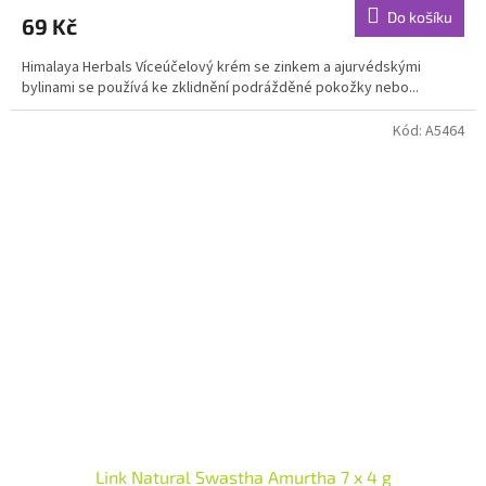
produktu
Do košíku
69 Kč
je
4,8
Himalaya Herbals Víceúčelový krém se zinkem a ajurvédskými
z
bylinami se používá ke zklidnění podrážděné pokožky nebo...
5
hvězdiček.
Kód:
A5464
Link Natural Swastha Amurtha 7 x 4 g