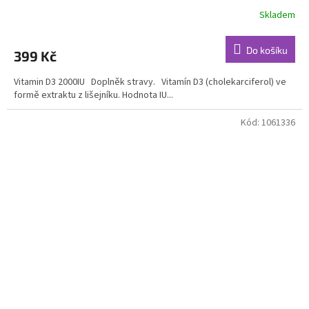
Skladem
Průměrné
hodnocení
produktu
Do košíku
399 Kč
je
5,0
Vitamin D3 2000IU Doplněk stravy. Vitamín D3 (cholekarciferol) ve
z
formě extraktu z lišejníku. Hodnota IU...
5
hvězdiček.
Kód:
1061336