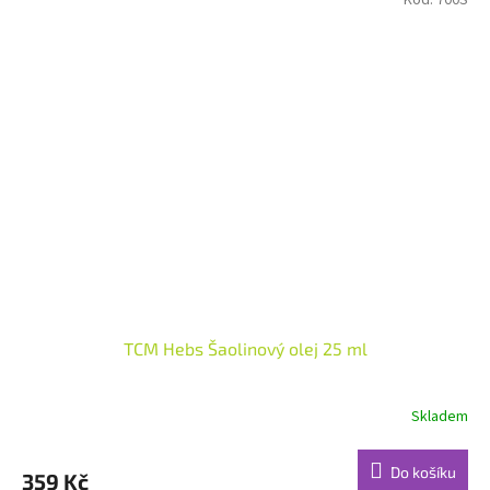
Kód:
700S
TCM Hebs Šaolinový olej 25 ml
Skladem
Průměrné
hodnocení
produktu
Do košíku
359 Kč
je