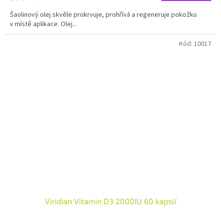
5,0
Šaolinový olej skvěle prokrvuje, prohřívá a regeneruje pokožku
z
v místě aplikace. Olej...
5
hvězdiček.
Kód:
10017
Viridian Vitamin D3 2000IU 60 kapslí