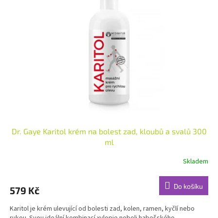
Dr. Gaye Karitol krém na bolest zad, kloubů a svalů 300
ml
Skladem
Průměrné
hodnocení
produktu
Do košíku
579 Kč
je
3,9
Karitol je krém ulevující od bolesti zad, kolen, ramen, kyčlí nebo
z
rukou. Svou ideální kombinací xylopie neboli habešského...