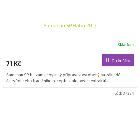
Samahan SP Balm 20 g
Skladem
Průměrné
hodnocení
produktu
Do košíku
71 Kč
je
4,7
Samahan SP balzám je bylinný přípravek vyrobený na základě
z
ájurvédského tradičního receptu z olejových extraktů...
5
hvězdiček.
Kód:
37384