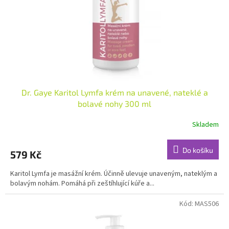
o
d
u
k
t
ů
Dr. Gaye Karitol Lymfa krém na unavené, nateklé a
bolavé nohy 300 ml
Skladem
Do košíku
579 Kč
Karitol Lymfa je masážní krém. Účinně ulevuje unaveným, nateklým a
bolavým nohám. Pomáhá při zeštíhlující kúře a...
Kód:
MAS506