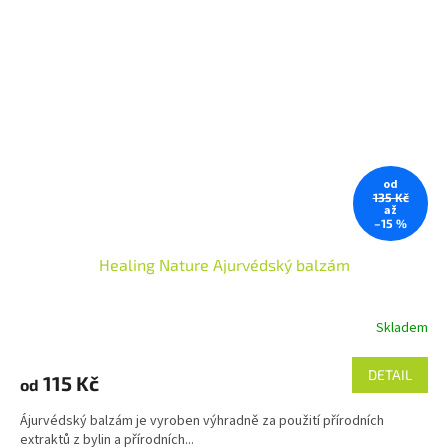
od
135 Kč
až
–15 %
Healing Nature Ajurvédský balzám
Skladem
Průměrné
hodnocení
produktu
DETAIL
115 Kč
od
je
4,7
Ájurvédský balzám je vyroben výhradně za použití přírodních
z
extraktů z bylin a přírodních...
5