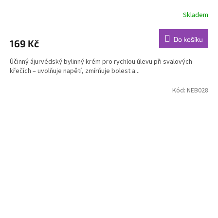
Skladem
Průměrné
hodnocení
produktu
Do košíku
169 Kč
je
5,0
Účinný ájurvédský bylinný krém pro rychlou úlevu při svalových
z
křečích – uvolňuje napětí, zmírňuje bolest a...
5
hvězdiček.
Kód:
NEB028