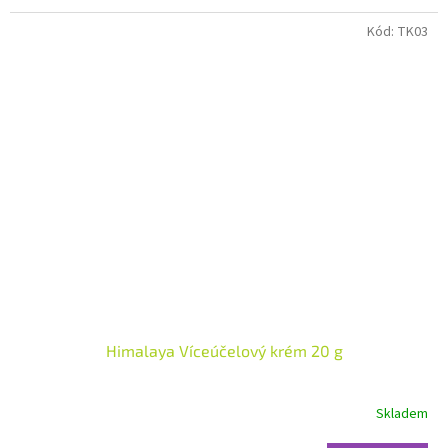
hvězdiček.
Kód:
TK03
Himalaya Víceúčelový krém 20 g
Skladem
Průměrné
hodnocení