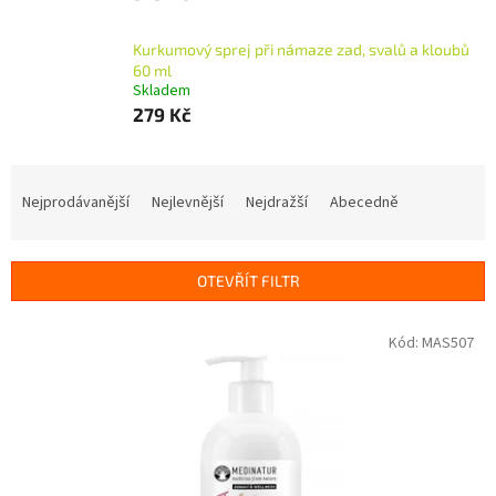
Kurkumový sprej při námaze zad, svalů a kloubů
60 ml
Skladem
279 Kč
Ř
a
Nejprodávanější
Nejlevnější
Nejdražší
Abecedně
z
e
n
OTEVŘÍT FILTR
í
p
V
Kód:
MAS507
r
ý
o
p
d
i
u
s
k
p
t
r
ů