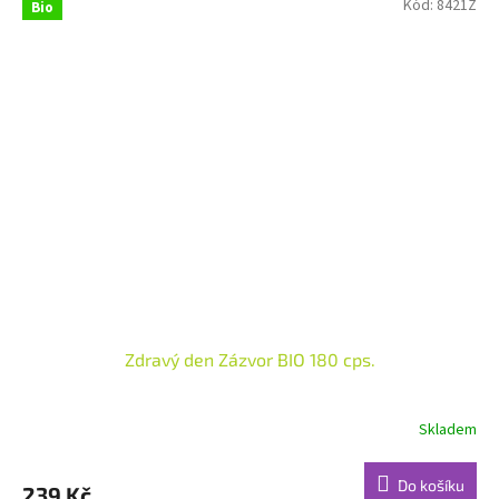
Kód:
8421Z
Bio
Zdravý den Zázvor BIO 180 cps.
Skladem
Průměrné
hodnocení
produktu
Do košíku
239 Kč
je