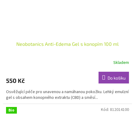
Neobotanics Anti-Edema Gel s konopím 100 ml
Skladem
Průměrné
hodnocení
produktu
Do košíku
550 Kč
je
4,7
Osvěžující péče pro unavenou a namáhanou pokožku. Lehký emulzní
z
gel s obsahem konopného extraktu (CBD) a směsí...
5
hvězdiček.
Kód:
812014100
Bio