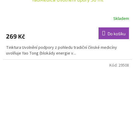
Skladem
Průměrné
hodnocení
produktu
Do košíku
269 Kč
je
5,0
Tinktura Uvolnění podpory z pohledu tradiční čínské medicíny
z
uvolňuje Yao Tong (blokády energie v...
5
hvězdiček.
Kód:
29508