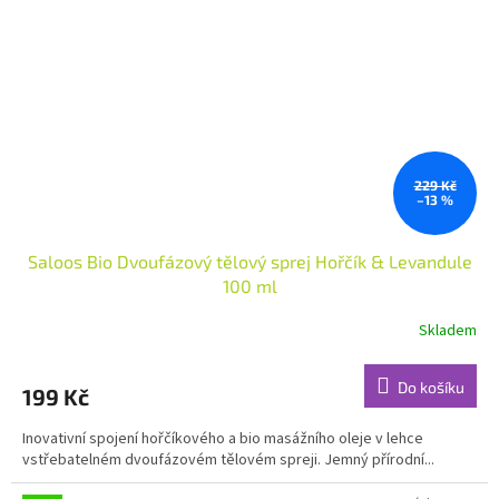
229 Kč
–13 %
Saloos Bio Dvoufázový tělový sprej Hořčík & Levandule
100 ml
Skladem
Průměrné
hodnocení
produktu
Do košíku
199 Kč
je
4,8
Inovativní spojení hořčíkového a bio masážního oleje v lehce
z
vstřebatelném dvoufázovém tělovém spreji. Jemný přírodní...
5
hvězdiček.