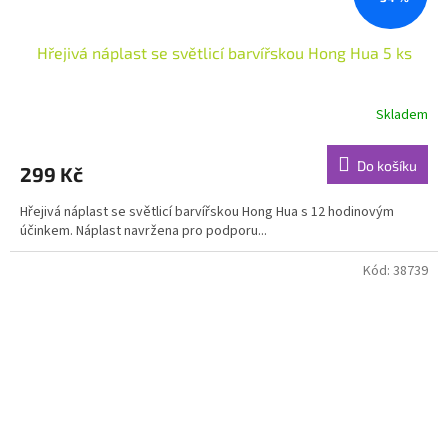
Hřejivá náplast se světlicí barvířskou Hong Hua 5 ks
Skladem
Průměrné
hodnocení
produktu
Do košíku
299 Kč
je
5,0
Hřejivá náplast se světlicí barvířskou Hong Hua s 12 hodinovým
z
účinkem. Náplast navržena pro podporu...
5
hvězdiček.
Kód:
38739