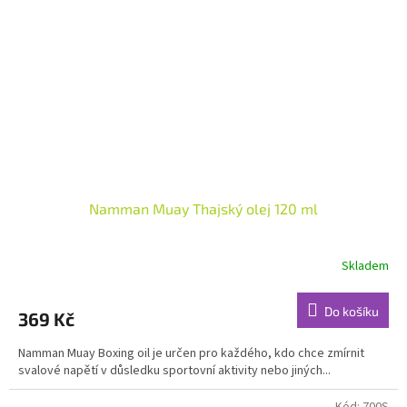
Namman Muay Thajský olej 120 ml
Skladem
Průměrné
hodnocení
produktu
Do košíku
369 Kč
je
4,8
Namman Muay Boxing oil je určen pro každého, kdo chce zmírnit
z
svalové napětí v důsledku sportovní aktivity nebo jiných...
5
hvězdiček.