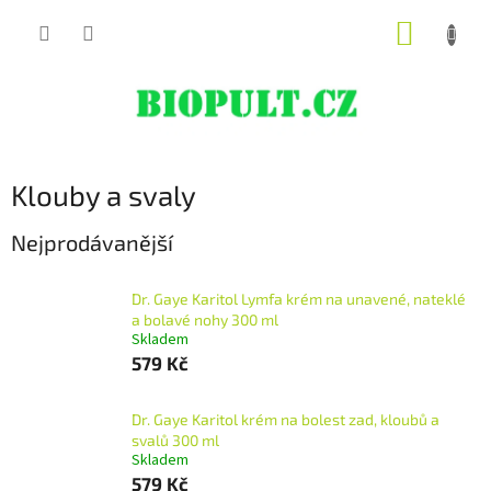
Přejít
NÁKUP
na
obsah
KOŠÍK
Klouby a svaly
Nejprodávanější
Dr. Gaye Karitol Lymfa krém na unavené, nateklé
a bolavé nohy 300 ml
Skladem
579 Kč
Dr. Gaye Karitol krém na bolest zad, kloubů a
svalů 300 ml
Skladem
579 Kč