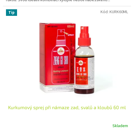
5
hvězdiček.
Kód:
KURK60ML
Tip
Kurkumový sprej při námaze zad, svalů a kloubů 60 ml
Skladem
Průměrné
hodnocení