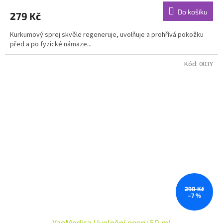
produktu
Do košíku
279 Kč
je
4,7
Kurkumový sprej skvěle regeneruje, uvolňuje a prohřívá pokožku
z
před a po fyzické námaze...
5
hvězdiček.
Kód:
003Y
290 Kč
–7 %
YaoMedica Uvolnění opory 50 ml