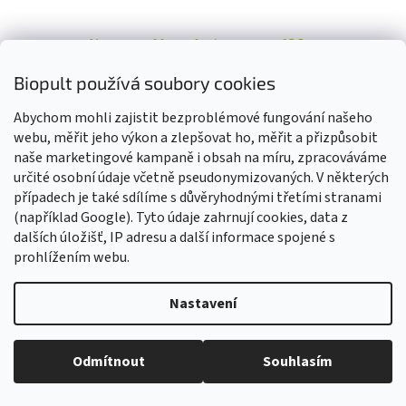
Namman Muay Active cream 100 g
Biopult používá soubory cookies
Skladem
Průměrné
Abychom mohli zajistit bezproblémové fungování našeho
hodnocení
webu, měřit jeho výkon a zlepšovat ho, měřit a přizpůsobit
produktu
Do košíku
299 Kč
je
naše marketingové kampaně i obsah na míru, zpracováváme
4,8
určité osobní údaje včetně pseudonymizovaných. V některých
Namman Muay, vynalezený téměř před sto lety, je jedním z nejlépe
z
případech je také sdílíme s důvěryhodnými třetími stranami
střežených tajemství Thajska. Krém Namman Muay Active je...
5
(například Google). Tyto údaje zahrnují cookies, data z
hvězdiček.
dalších úložišť, IP adresu a další informace spojené s
Kód:
B1850
prohlížením webu.
Nastavení
Vážení zákazníci, z důvodu čerpání dovolené budou všechny
objednávky přijaté v tomto období expedovány od 17. srpna 2026.
Děkujeme za pochopení, trpělivost i vaši přízeň. Přejeme vám krásné
Odmítnout
Souhlasím
léto! Tým Biopult.cz