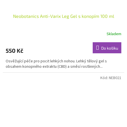
Neobotanics Anti-Varix Leg Gel s konopím 100 ml
Skladem
Průměrné
hodnocení
produktu
Do košíku
550 Kč
je
5,0
Osvěžující péče pro pocit lehkých nohou. Lehký tělový gel s
z
obsahem konopného extraktu (CBD) a směsí rostlinných...
5
hvězdiček.
Kód:
NEB021