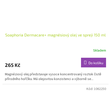
Soaphoria Dermacare+ magnésiový olej ve spreji 150 ml
Skladem
Průměrné
hodnocení
produktu
Do košíku
265 Kč
je
5,0
Magnéziový olej představuje vysoce koncentrovaný roztok čistě
z
přírodního hořčíku. Má olejovitou konzistenci a výborně se...
5
hvězdiček.
Kód:
1062250