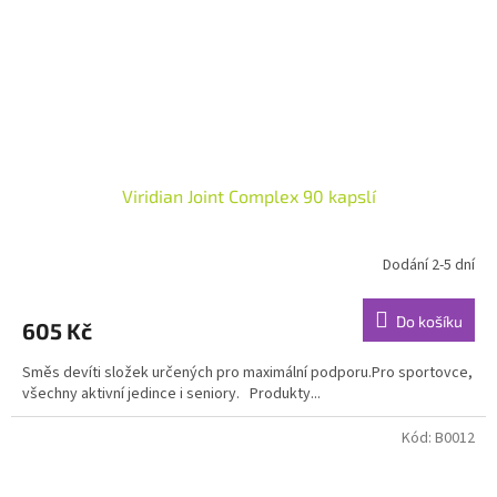
Viridian Joint Complex 90 kapslí
Dodání 2-5 dní
Průměrné
hodnocení
produktu
Do košíku
605 Kč
je
5,0
Směs devíti složek určených pro maximální podporu.Pro sportovce,
z
všechny aktivní jedince i seniory. Produkty...
5
hvězdiček.
Kód:
B0012