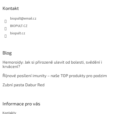
p
a
Kontakt
t
biopult
@
email.cz
í
BIOPULT.CZ
biopult.cz
Blog
Hemoroidy: Jak si přirozeně ulevit od bolesti, svědění i
krvácení?
Říjnové posílení imunity – naše TOP produkty pro podzim
Zubní pasta Dabur Red
Informace pro vás
Kontakty