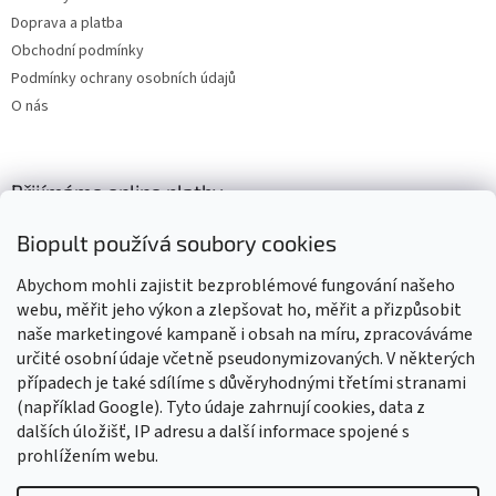
Doprava a platba
Obchodní podmínky
Podmínky ochrany osobních údajů
O nás
Přijímáme online platby
Biopult používá soubory cookies
Abychom mohli zajistit bezproblémové fungování našeho
webu, měřit jeho výkon a zlepšovat ho, měřit a přizpůsobit
naše marketingové kampaně i obsah na míru, zpracováváme
Výrobky označené BIO jsou certifikované kontrolní organizací CZ-
BIO-003
určité osobní údaje včetně pseudonymizovaných. V některých
případech je také sdílíme s důvěryhodnými třetími stranami
(například Google). Tyto údaje zahrnují cookies, data z
dalších úložišť, IP adresu a další informace spojené s
prohlížením webu.