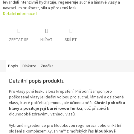
levandulí intenzivně hydratuje, regeneruje suché a lámavé vlasy a
navrací jim pružnost, sílu a přirozený lesk.
Detailní informace
ZEPTAT SE
HLÍDAT
SDÍLET
Popis
Diskuze
Značka
Detailní popis produktu
Pro vlasy plné lesku a bez krepatění. Přírodní šampon pro
poškozené vlasy je ideální volbou pro suché, lámavé a oslabené
vlasy, které potřebují jemnou, ale účinnou péči.
Chrání pokožku
hlavy a posiluje její bariérovou funkci
, což přispívá k
dlouhodobě zdravému vzhledu vlasů.
Vybrané ingredience pro hloubkovou regeneraci.
Jeho unikátní
složení s komplexem Xylishine™ z mořských řas
hloubkově