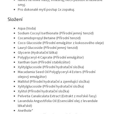
Nanes na vlhké vlasy, vmasíruj, nech působit a následně
smyj.
Pro dokonalé mytí postup 1x zopakuj.
Složení
Aqua (Voda)
Sodium Cocoyl Isethionate (Přírodní jemný tenzid)
Cocamidopropyl Betaine (Přírodní tenzid)
Coco Glucoside (Přírodní emulgátor z kokosového oleje)
Lauryl Glucoside (Přírodní jemný tenzid)
Glycerin (Hydratační látka)
Polyglyceryl-4 Caprate (Přírodní emulgátor)
Xanthan Gum (Přírodní stabilizátor)
Xylitylglucoside (Přírodní hydratační složka)
Macadamia Seed Oil Polyglyceryl-4 Esters (Přírodní
olejový emulgátor)
Maltitol (Přírodní hydratační a zjemňující složka)
Xylitylglucoside (Přírodní hydratační složka)
Xylitol (Přírodní hydratační složka)
Pelvetia Canaliculata Extract (Extrakt z mořské řasy)
Lavandula Angustifolia Oil (Esenciální olej z levandule
lékařské)
Anethole*