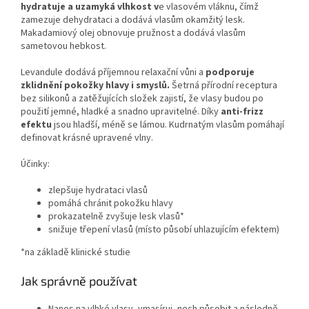
hydratuje a uzamyká vlhkost v
e vlasovém vláknu, čímž
zamezuje dehydrataci a dodává vlasům okamžitý lesk.
Makadamiový olej obnovuje pružnost a dodává vlasům
sametovou hebkost.
Levandule dodává příjemnou relaxační vůni a
podporuje
zklidnění pokožky hlavy i smyslů.
Šetrná přírodní receptura
bez silikonů a zatěžujících složek zajistí, že vlasy budou po
použití jemné, hladké a snadno upravitelné. Díky
anti-frizz
efektu
jsou hladší, méně se lámou. Kudrnatým vlasům pomáhají
definovat krásné upravené vlny.
Účinky:
zlepšuje hydrataci vlasů
pomáhá chránit pokožku hlavy
prokazatelně zvyšuje lesk vlasů*
snižuje třepení vlasů (místo působí uhlazujícím efektem)
*na základě klinické studie
Jak správně používat