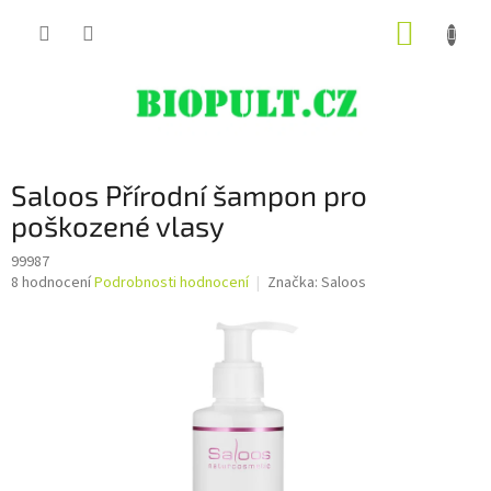
Přejít
NÁKUP
na
obsah
KOŠÍK
Saloos Přírodní šampon pro
poškozené vlasy
99987
Průměrné
8 hodnocení
Podrobnosti hodnocení
Značka:
Saloos
hodnocení
produktu
je
3,3
z
5
hvězdiček.