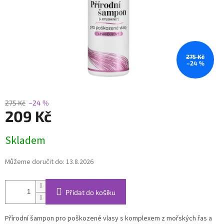
275 Kč
–24 %
275 Kč
–24 %
209 Kč
Měrná
Skladem
cena:
Můžeme doručit do:
13.8.2026
Přidat do košíku
Přírodní šampon pro poškozené vlasy s komplexem z mořských řas a