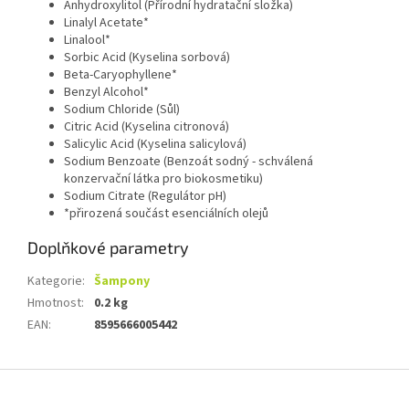
Anhydroxylitol (Přírodní hydratační složka)
Linalyl Acetate*
Linalool*
Sorbic Acid (Kyselina sorbová)
Beta-Caryophyllene*
Benzyl Alcohol*
Sodium Chloride (Sůl)
Citric Acid (Kyselina citronová)
Salicylic Acid (Kyselina salicylová)
Sodium Benzoate (Benzoát sodný - schválená
konzervační látka pro biokosmetiku)
Sodium Citrate (Regulátor pH)
*přirozená součást esenciálních olejů
Doplňkové parametry
Kategorie
:
Šampony
Hmotnost
:
0.2 kg
EAN
:
8595666005442
Z
á