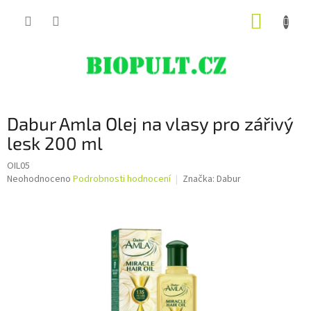
Přejít
NÁKUP
na
obsah
KOŠÍK
Dabur Amla Olej na vlasy pro zářivý
lesk 200 ml
OIL05
Průměrné
Neohodnoceno
Podrobnosti hodnocení
Značka:
Dabur
hodnocení
produktu
je
0,0
z
5
hvězdiček.