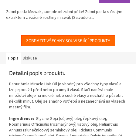
je
4,8
Zubní pasta Miswak, komplexní zubní péče! Zubní pasta s čistým
z
extraktem z vzácné rostliny miswák (Salvadora...
5
hvězdiček.
ZOBRAZIT VŠECHNY SOUVISEJÍCÍ PRODUKTY
Popis
Diskuze
Detailní popis produktu
Dabur Amla Miracle Hair Oil je vhodný pro všechny typy vlasů a
lze jej použít před nebo po umytí vlasů. Stačí nanést malé
množství oleje na mokré nebo suché vlasy a nechat ho působit
několik minut. Olej se snadno vstřebá a nezanechává na vlasech
mastný film.
Ingredience:
Glycine Soja (sójový) olej, řepkový olej,
Rosmarinus Officinalis (rozmarýnový) listový olej, Helianthus
Annuus (slunečnicový) semínkový olej, Ricinus Communis