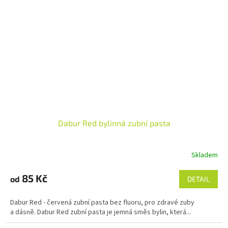
Dabur Red bylinná zubní pasta
Skladem
Průměrné
hodnocení
produktu
85 Kč
od
DETAIL
je
4,8
Dabur Red - červená zubní pasta bez fluoru, pro zdravé zuby
z
a dásně. Dabur Red zubní pasta je jemná směs bylin, která...
5
hvězdiček.