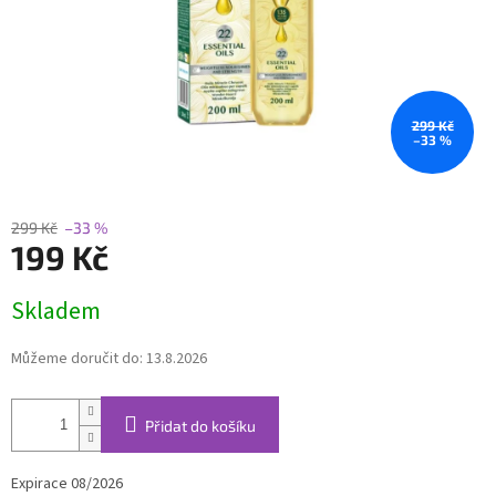
299 Kč
–33 %
299 Kč
–33 %
199 Kč
Měrná
Skladem
cena:
Můžeme doručit do:
13.8.2026
Přidat do košíku
Expirace 08/2026