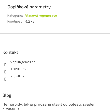
Doplňkové parametry
Kategorie
:
Vlasová regenerace
Hmotnost
:
0.2 kg
Z
á
p
a
Kontakt
t
biopult
@
email.cz
í
BIOPULT.CZ
biopult.cz
Blog
Hemoroidy: Jak si přirozeně ulevit od bolesti, svědění i
krvácení?