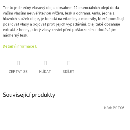
Tento jedinečný vlasový olej s obsahem 22 esenciálních olejů dodá
vašim vlasům neuvěřitelnou výživu, lesk a ochranu. Amla, jedna z
hlavních složek oleje, je bohatá na vitamíny a minerály, které pomáhají
posilovat vlasy a bojovat proti jejich vypadávání. Olej také obsahuje
extrakt z henny, který vlasy chrání před poškozením a dodává jim
nádherný lesk.
Detailní informace
ZEPTAT SE
HLÍDAT
SDÍLET
Související produkty
Kód:
PST06