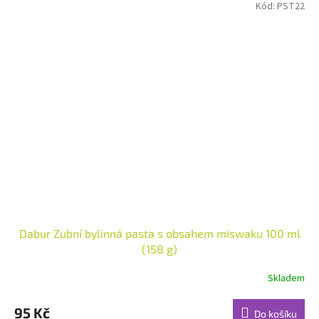
Kód:
PST22
Dabur Zubní bylinná pasta s obsahem miswaku 100 ml
(158 g)
Skladem
Průměrné
hodnocení
produktu
95 Kč
Do košíku