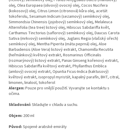
(ricinový) semínkový olej, Prunus Amygdalus Dulcis (mandlový)
olej, Olea Europaea (olivový) ovocný olej, Cocos Nucifera
(kokosový) olej, Citrus Limon (citronová) kůra olej, acetát
tokoferolu, Sesamum Indicum (sezamový) semínkový olej,
Simmondsia Chinensis (jojobový) semínkový olej, Melaleuca
Alternifolia (tea tree) listový olej, Hibiscus Sabdariffa květ,
Carthamus Tinctorius (saflorový) semínkový olej, Daucus Carota
Sativa (mrkvový) semínkový olej, Juglans Regia (vlašský ořech)
semínkový olej, Mentha Piperita (máta peprná) olej, Aloe
Barbadensis (Aloe Vera) listový extrakt, Chamomilla Recutita
(heřmánkový) květový extrakt, Rosmarinus Officinalis
(rozmarýnový) listový extrakt, Panax Ginseng kořenový extrakt,
Hibiscus Sabdariffa květový extrakt, Phyllanthus Emblica
(amlový) ovocný extrakt, Opuntia Ficus-Indica (kaktusový)
květový extrakt, isopropyl myristát, kapalný parafín, BHT, citral,
limonen, linalool, tokoferol
Alergen:
Pouze pro vnější použití. Vyvarujte se kontaktu s
očima.
Skladování:
Skladujte v chladu a suchu.
Objem:
200 ml
Původ:
Spojené arabské emiráty