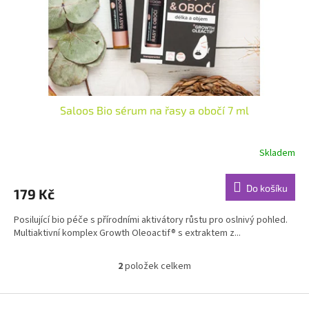
Saloos Bio sérum na řasy a obočí 7 ml
Skladem
Průměrné
hodnocení
produktu
Do košíku
179 Kč
je
4,7
Posilující bio péče s přírodními aktivátory růstu pro oslnivý pohled.
z
Multiaktivní komplex Growth Oleoactif® s extraktem z...
5
hvězdiček.
2
položek celkem
O
v
l
Z