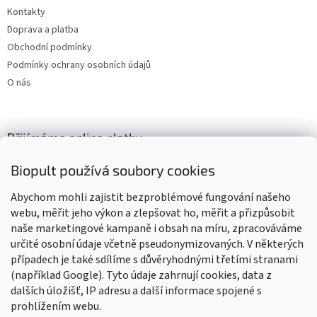
Kontakty
Doprava a platba
Obchodní podmínky
Podmínky ochrany osobních údajů
O nás
Přijímáme online platby
Biopult používá soubory cookies
Abychom mohli zajistit bezproblémové fungování našeho
webu, měřit jeho výkon a zlepšovat ho, měřit a přizpůsobit
naše marketingové kampaně i obsah na míru, zpracováváme
Výrobky označené BIO jsou certifikované kontrolní organizací CZ-
BIO-003
určité osobní údaje včetně pseudonymizovaných. V některých
případech je také sdílíme s důvěryhodnými třetími stranami
(například Google). Tyto údaje zahrnují cookies, data z
dalších úložišť, IP adresu a další informace spojené s
prohlížením webu.