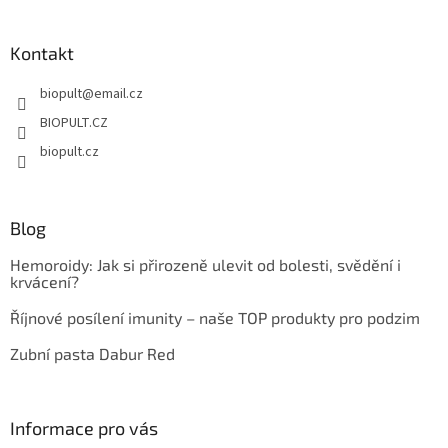
á
á
d
p
a
a
Kontakt
c
t
í
biopult
@
email.cz
í
p
r
BIOPULT.CZ
v
biopult.cz
k
y
v
ý
Blog
p
i
Hemoroidy: Jak si přirozeně ulevit od bolesti, svědění i
s
krvácení?
u
Říjnové posílení imunity – naše TOP produkty pro podzim
Zubní pasta Dabur Red
Informace pro vás