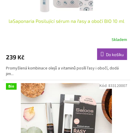
ů
laSaponaria Posilující sérum na řasy a obočí BIO 10 ml
Skladem
Průměrné
hodnocení
produktu
Do košíku
239 Kč
je
5,0
Promyšlená kombinace olejů a vitaminů posílí řasy i obočí, dodá
z
jim...
5
hvězdiček.
Kód:
833120007
Bio