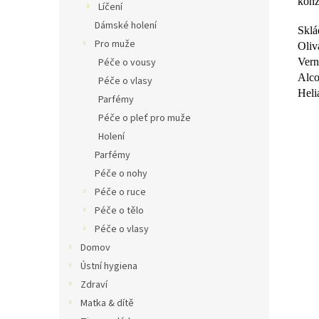
konz
Líčení
Dámské holení
Sklá
Pro muže
Oliv
Vern
Péče o vousy
Alco
Péče o vlasy
Heli
Parfémy
Péče o pleť pro muže
Holení
Parfémy
Péče o nohy
Péče o ruce
Péče o tělo
Péče o vlasy
Domov
Ústní hygiena
Zdraví
Matka & dítě