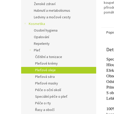
hvězdi
koupel
Ženské zdraví
přírod
Hubnutí a metabolismus
pomáhá
svaly, 
Ledviny a močové cesty
Kosmetika
Osobní hygiena
Popi
Opalování
Repelenty
Det
Pleť
Čištění a tonizace
Spec
Pleťové krémy
Hlou
Pleťové oleje
Efek
Obno
Pleťová séra
Odst
Pleťové masky
Prin
Péče o oční okolí
S ob
Speciální péče o pleť
Lehk
Péče o rty
100
Řasy a obočí