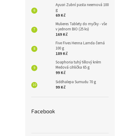
Ayusri Zubní pasta neemová 100
g
69 Kč
Mulieres Tablety do myčky - vše
v jednom BIO (25 ks)
169 Kč
Five Fives Henna Lamda černá
100 g
189 Kč
Soaphoria tuhý tělový krém
Medová cihlička 65 g
99 Kč
Siddhalepa Sumudu 70 g
99 Kč
Facebook