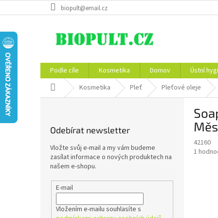
Přejít
biopult@email.cz
na
obsah
Podle cíle
Kosmetika
Domov
Ústní hyg
Domů
Kosmetika
Pleť
Pleťové oleje
P
Soa
o
s
Měsí
Odebírat newsletter
t
42160
r
Vložte svůj e-mail a my vám budeme
Průměr
1 hodno
a
zasílat informace o nových produktech na
hodnoce
n
našem e-shopu.
produkt
n
je
í
E-mail
5,0
z
p
5
a
Vložením e-mailu souhlasíte s
hvězdič