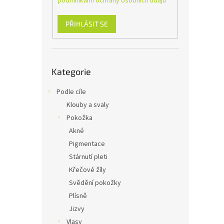
podmínkami ochrany osobních údajů
n
e
l
PŘIHLÁSIT SE
Přeskočit
Kategorie
kategorie
Podle cíle
Klouby a svaly
Pokožka
Akné
Pigmentace
Stárnutí pleti
Křečové žíly
Svědění pokožky
Plísně
Jizvy
Vlasy