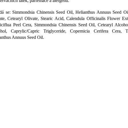
ervačních látek, parfemace a alergenů.
dá se: Simmondsia Chinensis Seed Oil, Helianthus Annuus Seed Oil
ate, Cetearyl Olivate, Stearic Acid, Calendula Officinalis Flower Ex
iciflua Peel Cera, Simmondsia Chinensis Seed Oil, Cetearyl Alcohol
hol, Caprylic/Capric Triglyceride, Copernicia Cerifera Cera, T
anthus Annuus Seed Oil.