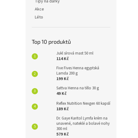
Tipy na dárky
Akce
Léto
Top 10 produktů
Jukl sírová mast 50 ml
114 Kč
Five Fives Henna egyptská
Lamda 200 g
199 Kč
Sattva Henna na tělo 30 g
49 Kč
Reflex Nutrition Nexgen 60 kapslí
189 Kč
Dr. Gaye Karitol Lymfa krém na
unavené, nateklé a bolavé nohy
300 ml
579 Kč