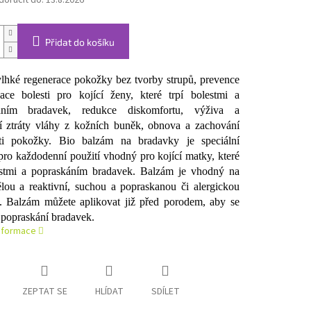
oručit do:
13.8.2026
Přidat do košíku
vlhké regenerace pokožky bez tvorby strupů, prevence
ace bolesti pro kojící ženy, které trpí bolestmi a
áním bradavek, redukce diskomfortu, výživa a
 ztráty vláhy z kožních buněk, obnova a zachování
osti pokožky. Bio balzám na bradavky je speciální
pro každodenní použití vhodný pro kojící matky, které
estmi a popraskáním bradavek. Balzám je vhodný na
vělou a reaktivní, suchou a popraskanou či alergickou
 Balzám můžete aplikovat již před porodem, aby se
 popraskání bradavek.
informace
ZEPTAT SE
HLÍDAT
SDÍLET