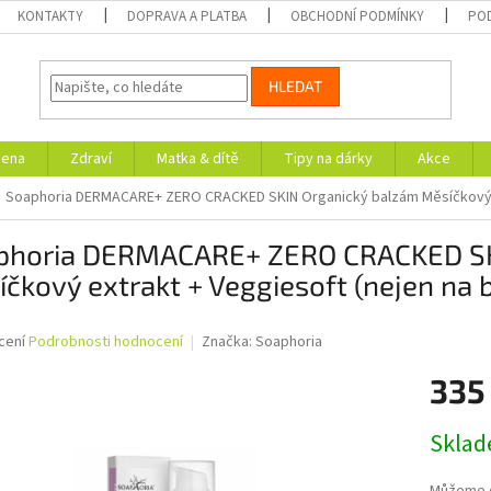
KONTAKTY
DOPRAVA A PLATBA
OBCHODNÍ PODMÍNKY
PO
HLEDAT
iena
Zdraví
Matka & dítě
Tipy na dárky
Akce
Soaphoria DERMACARE+ ZERO CRACKED SKIN Organický balzám Měsíčkový ex
phoria DERMACARE+ ZERO CRACKED SK
čkový extrakt + Veggiesoft (nejen na 
né
cení
Podrobnosti hodnocení
Značka:
Soaphoria
ní
335
u
Měrná
Skla
cena:
ek.