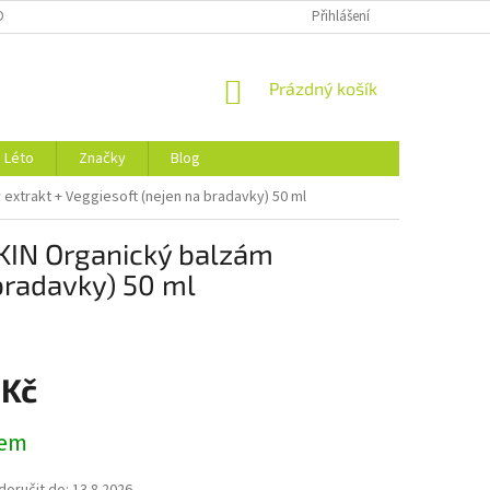
DMÍNKY OCHRANY OSOBNÍCH ÚDAJŮ
O NÁS
Přihlášení
NÁKUPNÍ
Prázdný košík
KOŠÍK
Léto
Značky
Blog
trakt + Veggiesoft (nejen na bradavky) 50 ml
IN Organický balzám
bradavky) 50 ml
 Kč
dem