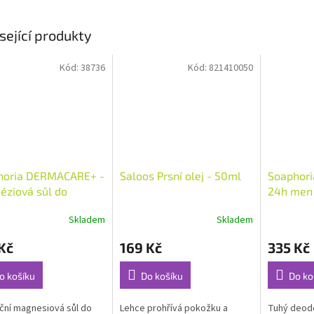
sející produkty
Kód:
38736
Kód:
821410050
horia DERMACARE+ -
Saloos Prsní olej - 50ml
Soaphori
ziová sůl do
24h men 
ele 500g
deodorant
Skladem
Skladem
rné
Průměrné
Průměrné
probioti
cení
hodnocení
hodnocení
tonka 75
Kč
169 Kč
335 Kč
ktu
produktu
produktu
je
je
5,0
4,3
o košíku
Do košíku
Do ko
z
z
5
5
ční magnesiová sůl do
Lehce prohřívá pokožku a
Tuhý deodo