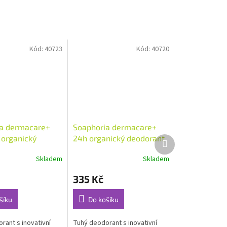
Kód:
40723
Kód:
40720
a dermacare+
Soaphoria dermacare+
organický
24h organický deodorant
Další
produkt
 s prebiotiky a
s prebiotiky a probiotiky -
Skladem
Skladem
Průměrné
ky - cardamom &
jasmine & black currant
hodnocení
 g
75 g
335 Kč
produktu
je
4,4
šíku
Do košíku
z
5
rant s inovativní
Tuhý deodorant s inovativní