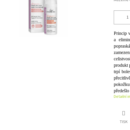
Můžeme d
Princip 
a elimin
poprask
zamezení
celistv
produkt 
trpí bol
přecitli
pokožku.
předešlo
Detailní 
TISK