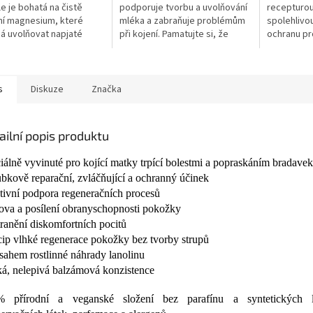
ček.
hvězdiček.
hvězdiček.
e je bohatá na čistě
podporuje tvorbu a uvolňování
recepturou
ní magnesium, které
mléka a zabraňuje problémům
spolehlivo
 uvolňovat napjaté
při kojení. Pamatujte si, že
ochranu pr
zlepšuje...
vaše...
tělesným p
s
Diskuze
Značka
ailní popis produktu
iálně vyvinuté pro kojící matky trpící bolestmi a popraskáním bradavek
bkově reparační, zvláčňující a ochranný účinek
tivní podpora regeneračních procesů
va a posílení obranyschopnosti pokožky
ranění diskomfortních pocitů
cip vlhké regenerace pokožky bez tvorby strupů
sahem rostlinné náhrady lanolinu
á, nelepivá balzámová konzistence
% přírodní a veganské složení bez parafínu a syntetických l