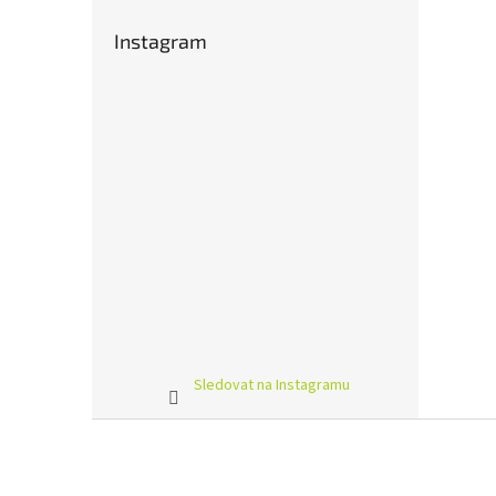
Instagram
Sledovat na Instagramu
Z
á
p