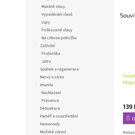
Mastné vlasy
Souvi
Vypadávání vlasů
Lupy
Poškozené vlasy
Na citlivou pokožku
Zažívání
Probiotika
Játra
Spánek a regenerace
Soap
Nervy a stres
Magné
Imunita
koup
Nachlazení
Průmě
Prevence
hodno
139 
produ
Detoxikace
je
Paměť a soustředění
5,0
D
z
Hemoroidy
5
Mužské zdraví
Relaxa