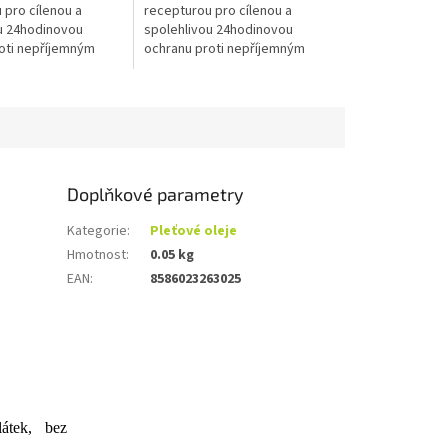
hvězdiček.
 pro cílenou a
recepturou pro cílenou a
u 24hodinovou
spolehlivou 24hodinovou
oti nepříjemným
ochranu proti nepříjemným
achům a...
tělesným pachům a...
Doplňkové parametry
Kategorie
:
Pleťové oleje
Hmotnost
:
0.05 kg
EAN
:
8586023263025
átek, bez