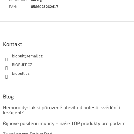
EAN
:
8586023262417
Z
á
p
a
Kontakt
t
biopult
@
email.cz
í
BIOPULT.CZ
biopult.cz
Blog
Hemoroidy: Jak si přirozeně ulevit od bolesti, svědění i
krvácení?
Říjnové posílení imunity – naše TOP produkty pro podzim
Zubní pasta Dabur Red