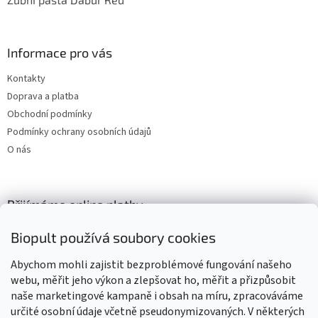
Informace pro vás
Kontakty
Doprava a platba
Obchodní podmínky
Podmínky ochrany osobních údajů
O nás
Přijímáme online platby
Biopult používá soubory cookies
Abychom mohli zajistit bezproblémové fungování našeho
webu, měřit jeho výkon a zlepšovat ho, měřit a přizpůsobit
naše marketingové kampaně i obsah na míru, zpracováváme
Výrobky označené BIO jsou certifikované kontrolní organizací CZ-
BIO-003
určité osobní údaje včetně pseudonymizovaných. V některých