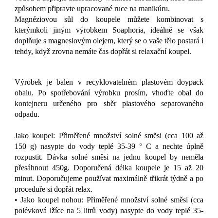
způsobem připravte upracované ruce na manikúru.
Magnéziovou sůl do koupele můžete kombinovat s
kterýmkoli jiným výrobkem Soaphoria, ideálně se však
doplňuje s magnesiovým olejem, který se o vaše tělo postará i
tehdy, když zrovna nemáte čas dopřát si relaxační koupel.
Výrobek je balen v recyklovatelném plastovém doypack
obalu. Po spotřebování výrobku prosím, vhoďte obal do
kontejneru určeného pro sběr plastového separovaného
odpadu.
Jako koupel: Přiměřené množství solné směsi (cca 100 až
150 g) nasypte do vody teplé 35-39 ° C a nechte úplně
rozpustit. Dávka solné směsi na jednu koupel by neměla
přesáhnout 450g. Doporučená délka koupele je 15 až 20
minut. Doporučujeme používat maximálně třikrát týdně a po
proceduře si dopřát relax.
• Jako koupel nohou: Přiměřené množství solné směsi (cca
polévková lžíce na 5 litrů vody) nasypte do vody teplé 35-