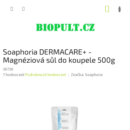
Přejít
NÁKUP
na
obsah
KOŠÍK
Soaphoria DERMACARE+ -
Magnéziová sůl do koupele 500g
38736
Průměrné
7 hodnocení
Podrobnosti hodnocení
Značka:
Soaphoria
hodnocení
produktu
je
5,0
z
5
hvězdiček.