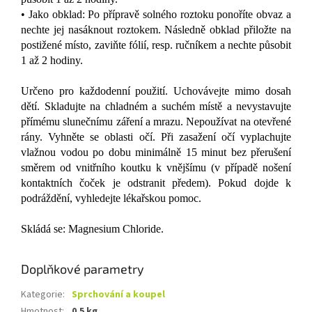
• Jako obklad: Po přípravě solného roztoku ponoříte obvaz a
nechte jej nasáknout roztokem. Následně obklad přiložte na
postižené místo, zaviňte fólií, resp. ručníkem a nechte působit
1 až 2 hodiny.
Určeno pro každodenní použití. Uchovávejte mimo dosah
dětí. Skladujte na chladném a suchém místě a nevystavujte
přímému slunečnímu záření a mrazu. Nepoužívat na otevřené
rány. Vyhněte se oblasti očí. Při zasažení očí vyplachujte
vlažnou vodou po dobu minimálně 15 minut bez přerušení
směrem od vnitřního koutku k vnějšímu (v případě nošení
kontaktních čoček je odstranit předem). Pokud dojde k
podráždění, vyhledejte lékařskou pomoc.
Skládá se: Magnesium Chloride.
Doplňkové parametry
Kategorie
:
Sprchování a koupel
Hmotnost
:
0.5 kg