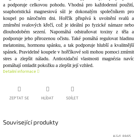
a podporuje celkovou pohodu. Vhodná pro každodenní použití,
soaphoristická magnesiová sůl je dokonalým společníkem pro
koupel po náročném dni. Hořčík přispívá k uvolnění svalů a
zmírnění svalových křečí, což je ideální po fyzické námaze nebo
dlouhodobém sezení. Napomáhá odstraňovat toxiny z těla a
podporuje jeho přirozenou očistu. Také pomáhá regulovat hladinu
melatoninu, hormonu spánku, a tak podporuje hlubší a kvalitnější
spánek. Pravidelné koupele v hořčíkové soli mohou pomoci zmírnit
stres a zlepšit náladu. Antioxidační vlastnosti magnézia navíc
pomáhají omladit pokožku a zlepšit její vzhled.
Detailní informace
ZEPTAT SE
HLÍDAT
SDÍLET
Související produkty
Kód:
8865