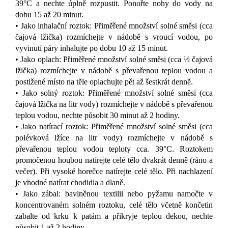
39°C a nechte úplně rozpustit. Ponořte nohy do vody na
dobu 15 až 20 minut.
• Jako inhalační roztok: Přiměřené množství solné směsi (cca
čajová lžička) rozmíchejte v nádobě s vroucí vodou, po
vyvinutí páry inhalujte po dobu 10 až 15 minut.
• Jako oplach: Přiměřené množství solné směsi (cca ½ čajová
lžička) rozmíchejte v nádobě s převařenou teplou vodou a
postižené místo na těle oplachujte pět až šestkrát denně.
• Jako solný roztok: Přiměřené množství solné směsi (cca
čajová lžička na litr vody) rozmíchejte v nádobě s převařenou
teplou vodou, nechte působit 30 minut až 2 hodiny.
• Jako natírací roztok: Přiměřené množství solné směsi (cca
polévková lžíce na litr vody) rozmíchejte v nádobě s
převařenou teplou vodou teploty cca. 39°C. Roztokem
promočenou houbou natírejte celé tělo dvakrát denně (ráno a
večer). Při vysoké horečce natírejte celé tělo. Při nachlazení
je vhodné natírat chodidla a dlaně.
• Jako zábal: bavlněnou textilii nebo pyžamu namočte v
koncentrovaném solném roztoku, celé tělo včetně končetin
zabalte od krku k patám a přikryje teplou dekou, nechte
působit 1 až 2 hodiny.