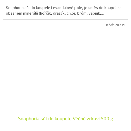
5,0
Soaphoria sůl do koupele Levandulové pole, je směs do koupele s
z
obsahem minerálů (hořčík, draslík, chlór, bróm, vápník,...
5
hvězdiček.
Kód:
28239
Soaphoria sůl do koupele Věčné zdraví 500 g