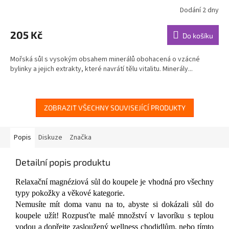
Dodání 2 dny
Průměrné
hodnocení
produktu
205 Kč
Do košíku
je
4,7
Mořská sůl s vysokým obsahem minerálů obohacená o vzácné
z
bylinky a jejich extrakty, které navrátí tělu vitalitu. Minerály...
5
hvězdiček.
ZOBRAZIT VŠECHNY SOUVISEJÍCÍ PRODUKTY
Popis
Diskuze
Značka
Detailní popis produktu
Relaxační magnéziová sůl do koupele je vhodná pro všechny
typy pokožky a věkové kategorie.
Nemusíte mít doma vanu na to, abyste si dokázali sůl do
koupele užít! Rozpusťte malé množství v lavoríku s teplou
vodou a dopřejte zasloužený wellness chodidlům, nebo tímto