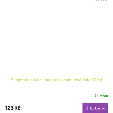
Soaphoria sůl do koupele Levandulové pole 500 g
Skladem
Průměrné
hodnocení
produktu
128 Kč
Do košíku
je