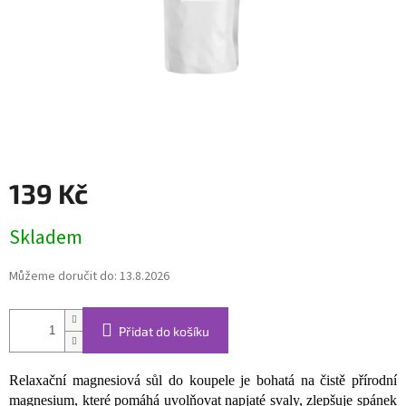
139 Kč
Měrná
Skladem
cena:
Můžeme doručit do:
13.8.2026
Přidat do košíku
Relaxační magnesiová sůl do koupele je bohatá na čistě přírodní
magnesium, které pomáhá uvolňovat napjaté svaly, zlepšuje spánek