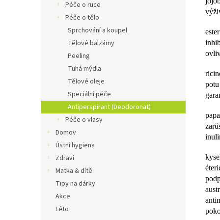
jojo
Péče o ruce
výži
Péče o tělo
Sprchování a koupel
este
inhi
Tělové balzámy
ovli
Peeling
Tuhá mýdla
rici
Tělové oleje
potu
Speciální péče
gara
Antiperspirant (Deodoronat)
papa
Péče o vlasy
zarů
Domov
inul
Ústní hygiena
kyse
Zdraví
éter
Matka & dítě
podp
Tipy na dárky
aust
Akce
anti
Léto
pok