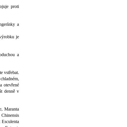
juje proti
ngerínky a
výrobku je
noduchou a
e vstřebat.
a chladném,
a otevřené
át denně v
de, Maranta
 Chinensis
 Esculenta