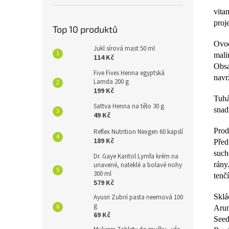
vita
proj
Top 10 produktů
Ovoc
Jukl sírová mast 50 ml
mali
114 Kč
Obsa
Five Fives Henna egyptská
navr
Lamda 200 g
199 Kč
Tuhá
Sattva Henna na tělo 30 g
snad
49 Kč
Prod
Reflex Nutrition Nexgen 60 kapslí
189 Kč
Před
such
Dr. Gaye Karitol Lymfa krém na
rány
unavené, nateklé a bolavé nohy
300 ml
tenč
579 Kč
Sklá
Ayusri Zubní pasta neemová 100
g
Arun
69 Kč
Seed