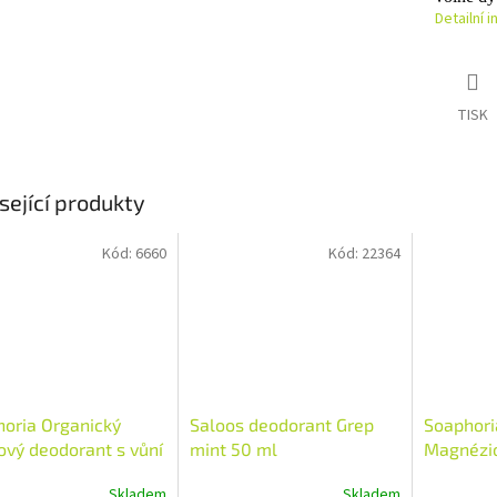
Detailní 
TISK
sející produkty
Kód:
6660
Kód:
22364
oria Organický
Saloos deodorant Grep
Soaphor
vý deodorant s vůní
mint 50 ml
Magnézio
nost 50 ml
koupele
Skladem
Skladem