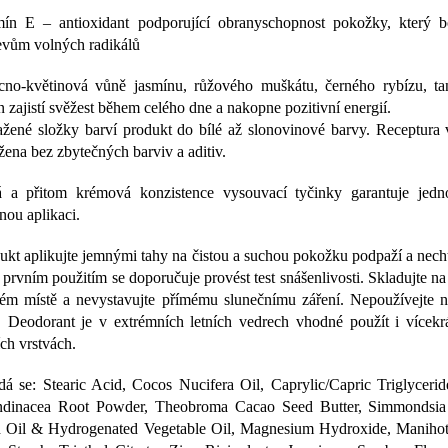
mín E – antioxidant podporující obranyschopnost pokožky, který bo
evům volných radikálů
no-květinová vůně jasmínu, růžového muškátu, černého rybízu, ta
n zajistí svěžest během celého dne a nakopne pozitivní energií.
žené složky barví produkt do bílé až slonovinové barvy. Receptura 
žena bez zbytečných barviv a aditiv.
 a přitom krémová konzistence vysouvací tyčinky garantuje jed
nou aplikaci.
ukt aplikujte jemnými tahy na čistou a suchou pokožku podpaží a necht
 prvním použitím se doporučuje provést test snášenlivosti. Skladujte n
ém místě a nevystavujte přímému slunečnímu záření. Nepoužívejte n
. Deodorant je v extrémních letních vedrech vhodné použít i vícekr
ích vrstvách.
dá se: Stearic Acid, Cocos Nucifera Oil, Caprylic/Capric Triglyceri
dinacea Root Powder, Theobroma Cacao Seed Butter, Simmondsia
 Oil & Hydrogenated Vegetable Oil, Magnesium Hydroxide, Manihot