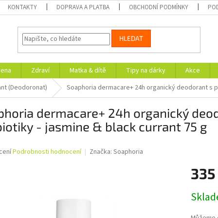
KONTAKTY
DOPRAVA A PLATBA
OBCHODNÍ PODMÍNKY
PO
HLEDAT
iena
Zdraví
Matka & dítě
Tipy na dárky
Akce
ant (Deodoronat)
Soaphoria dermacare+ 24h organický deodorant s pre
horia dermacare+ 24h organický deodo
iotiky - jasmine & black currant 75 g
né
cení
Podrobnosti hodnocení
Značka:
Soaphoria
ní
335
u
Měrná
Skla
cena:
ek.