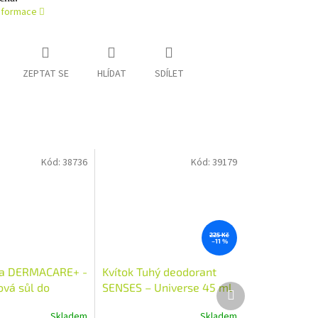
informace
ZEPTAT SE
HLÍDAT
SDÍLET
Kód:
38736
Kód:
39179
225 Kč
–11 %
ia DERMACARE+ -
Kvítok Tuhý deodorant
vá sůl do
SENSES – Universe 45 ml
Další
produkt
 500g
Skladem
Skladem