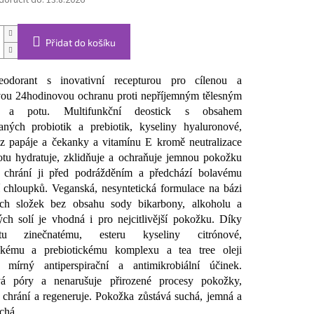
oručit do:
13.8.2026
Přidat do košíku
odorant s inovativní recepturou pro cílenou a
vou 24hodinovou ochranu proti nepříjemným tělesným
 a potu. Multifunkční deostick s obsahem
aných probiotik a prebiotik, kyseliny hyaluronové,
 papáje a čekanky a vitamínu E kromě neutralizace
tu hydratuje, zklidňuje a ochraňuje jemnou pokožku
, chrání ji před podrážděním a předchází bolavému
í chloupků. Veganská, nesyntetická formulace na bázi
ných složek bez obsahu sody bikarbony, alkoholu a
ých solí je vhodná i pro nejcitlivější pokožku. Díky
eátu zinečnatému, esteru kyseliny citrónové,
ickému a prebiotickému komplexu a tea tree oleji
e mírný antiperspirační a antimikrobiální účinek.
á póry a nenarušuje přirozené procesy pokožky,
i chrání a regeneruje. Pokožka zůstává suchá, jemná a
chá.