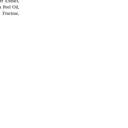
r Extract,
a Peel Oil,
 Fructose,