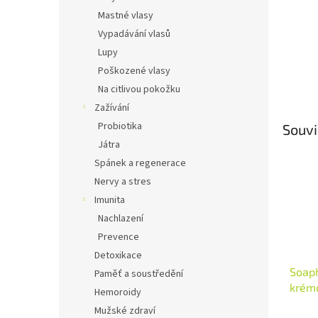
Mastné vlasy
Vypadávání vlasů
Lupy
Poškozené vlasy
Na citlivou pokožku
Zažívání
Probiotika
Souvi
Játra
Spánek a regenerace
Nervy a stres
Imunita
Nachlazení
Prevence
Detoxikace
Soaph
Paměť a soustředění
krémo
Hemoroidy
Nevin
Mužské zdraví