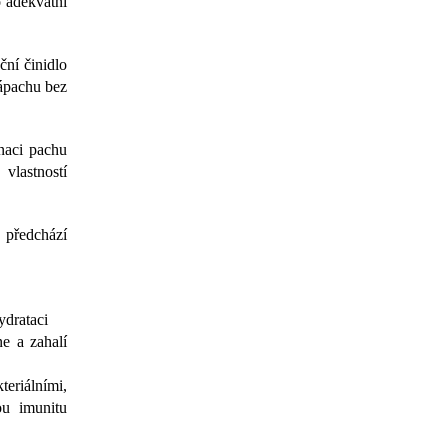
o adekvátní
ční činidlo
zápachu bez
inaci pachu
 vlastností
 předchází
ydrataci
ne a zahalí
eriálními,
ou imunitu