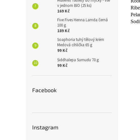
Mulieres Tablety do myčky - vše
Root
v jednom BIO (25 ks)
Ribe
169 Kč
Pela
Five Fives Henna Lamda černá
Sodi
100 g
189 Kč
Soaphoria tuhý tělový krém
Medová cihlička 65 g
99 Kč
Siddhalepa Sumudu 70 g
99 Kč
Facebook
Instagram