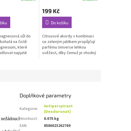
Průměrné
hodnocení
199 Kč
produktu
je
4,8
šíku
Do košíku
z
5
magnesiová sůl do
Citrusové akordy v kombinaci
hvězdiček.
 bohatá na čistě
se zeleným jablkem propůjčují
agnesium, které
parfému Universe lehkou
lňovat napjaté
svěžest, díky čemuž je vhodný
uje...
jak pro...
Doplňkové parametry
Antiperspirant
Kategorie
:
(Deodoronat)
Hmotnost
:
0.075 kg
í nežádoucí
EAN
:
8586023262769