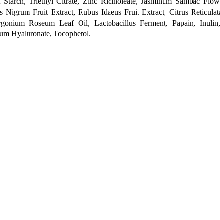
 Starch, Triethyl Citrate, Zinc Ricinoleate, Jasminum Sambac Flowe
s Nigrum Fruit Extract, Rubus Idaeus Fruit Extract, Citrus Reticulat
rgonium Roseum Leaf Oil, Lactobacillus Ferment, Papain, Inulin,
um Hyaluronate, Tocopherol.