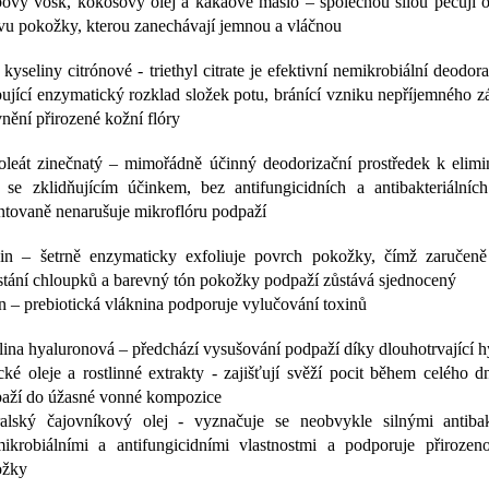
bový vosk, kokosový olej a kakaové máslo – společnou silou pečují 
vu pokožky, kterou zanechávají jemnou a vláčnou
r kyseliny citrónové - triethyl citrate je efektivní nemikrobiální deodora
bující enzymatický rozklad složek potu, bránící vzniku nepříjemného 
vnění přirozené kožní flóry
noleát zinečnatý – mimořádně účinný deodorizační prostředek k elim
 se zklidňujícím účinkem, bez antifungicidních a antibakteriálních
ntovaně nenarušuje mikroflóru podpaží
in – šetrně enzymaticky exfoliuje povrch pokožky, čímž zaručeně
stání chloupků a barevný tón pokožky podpaží zůstává sjednocený
in – prebiotická vláknina podporuje vylučování toxinů
lina hyaluronová – předchází vysušování podpaží díky dlouhotrvající h
ické oleje a rostlinné extrakty - zajišťují svěží pocit během celého d
aží do úžasné vonné kompozice
ralský čajovníkový olej - vyznačuje se neobvykle silnými antibakt
mikrobiálními a antifungicidními vlastnostmi a podporuje přirozen
ožky