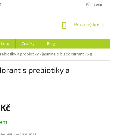
DMÍNKY OCHRANY OSOBNÍCH ÚDAJŮ
O NÁS
Přihlášení
NÁKUPNÍ
Prázdný košík
KOŠÍK
Léto
Značky
Blog
biotiky a probiotiky - jasmine & black currant 75 g
rant s prebiotiky a
 Kč
dem