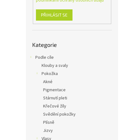
podmínkami ochrany osobních údajů
n
e
l
PŘIHLÁSIT SE
Přeskočit
Kategorie
kategorie
Podle cíle
Klouby a svaly
Pokožka
Akné
Pigmentace
Stárnutí pleti
Křečové žíly
Svědění pokožky
Plísně
Jizvy
Vlasy