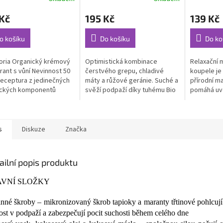
rné
Průměrné
Průměrné
cení
hodnocení
hodnocení
Kč
195 Kč
139 Kč
ktu
produktu
produktu
je
je
5,0
5,0
o košíku
Do košíku
Do ko
z
z
5
5
oria Organický krémový
Optimistická kombinace
Relaxační 
ček.
hvězdiček.
hvězdiček.
ant s vůní Nevinnost 50
čerstvého grepu, chladivé
koupele je
 receptura z jedinečných
máty a růžové geránie. Suché a
přírodní m
ických komponentů
svěží podpaží díky tuhému Bio
pomáhá uvo
..
deodorantu...
svaly, zlepš
s
Diskuze
Značka
ailní popis produktu
VNÍ SLOŽKY
linné škroby – mikronizovaný škrob tapioky a maranty třtinové pohlcuj
ost v podpaží a zabezpečují pocit suchosti během celého dne