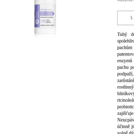
Můžeme d
Tuhý de
spolehli
pachům
patentov
enzymů z
pachu po
podpaží
zarůstán
rostlin
hliníkov
ricinol
probiot
zajišťuj
Neucpáv
účinně j
volně dý