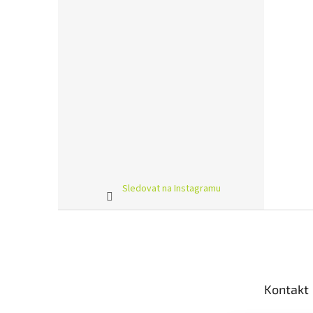
Sledovat na Instagramu
Z
á
p
a
t
Kontakt
í