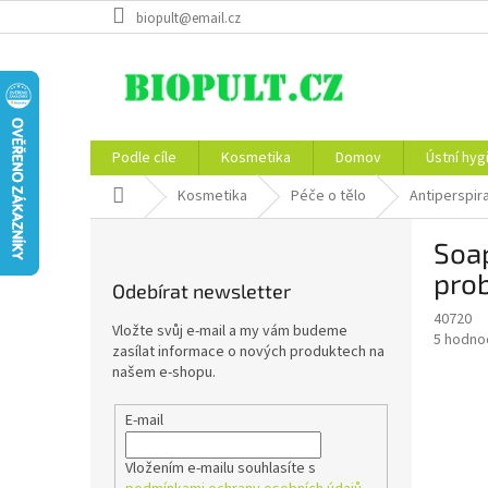
Přejít
biopult@email.cz
na
obsah
Podle cíle
Kosmetika
Domov
Ústní hyg
Domů
Kosmetika
Péče o tělo
Antiperspir
P
Soap
o
s
prob
Odebírat newsletter
t
40720
r
Vložte svůj e-mail a my vám budeme
Průměr
5 hodno
a
zasílat informace o nových produktech na
hodnoce
n
našem e-shopu.
produkt
n
je
í
E-mail
4,4
z
p
5
a
Vložením e-mailu souhlasíte s
hvězdič