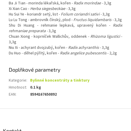
Ba Ji Tian - morinda lékařská, kořen -
Radix morindae
-
3,3g
Xi Xian Cao -
Herba siegesbeckiae
-
3,3g
Hu Sui Ye - koriandr setý, list -
Folium coriandri sativi
-
3,3g
Lu Lu Tong - ambrovník čínský, plod -
Fructus liquidambaris -
3,3g
Shu Di Huang - rehmanie lepkavá, upravený kořen -
Radix
rehmaniae preparata
-
3,3g
Chuan Xiong - koprníček Wallichův, oddenek -
Rhizoma ligustici
-
3,3g
Niu Xi - achyrant dvojzubý, kořen -
Radix achyranthis
- 3,3g
Du Huo - děhel pýřitý, kořen -
Radix angelice pubescentis
- 2,2g
Doplňkové parametry
Kategorie
:
Bylinné koncentráty a tinktury
Hmotnost
:
0.1 kg
EAN
:
8594167650892
Z
á
p
a
Kontakt