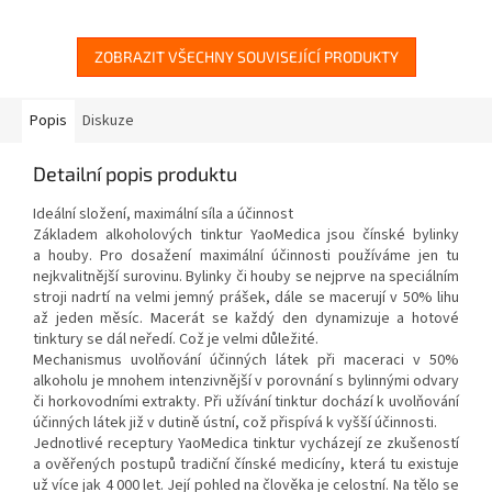
ZOBRAZIT VŠECHNY SOUVISEJÍCÍ PRODUKTY
Popis
Diskuze
Detailní popis produktu
Ideální složení, maximální síla a účinnost
Základem alkoholových tinktur YaoMedica jsou čínské bylinky
a houby. Pro dosažení maximální účinnosti používáme jen tu
nejkvalitnější surovinu. Bylinky či houby se nejprve na speciálním
stroji nadrtí na velmi jemný prášek, dále se macerují v 50% lihu
až jeden měsíc. Macerát se každý den dynamizuje a hotové
tinktury se dál neředí. Což je velmi důležité.
Mechanismus uvolňování účinných látek při maceraci v 50%
alkoholu je mnohem intenzivnější v porovnání s bylinnými odvary
či horkovodními extrakty. Při užívání tinktur dochází k uvolňování
účinných látek již v dutině ústní, což přispívá k vyšší účinnosti.
Jednotlivé receptury YaoMedica tinktur vycházejí ze zkušeností
a ověřených postupů tradiční čínské medicíny, která tu existuje
už více jak 4 000 let. Její pohled na člověka je celostní. Na tělo se