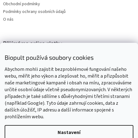
Obchodní podmínky
Podmínky ochrany osobních údajů
O nás
Přijímáme online platby
Biopult používá soubory cookies
Abychom mohli zajistit bezproblémové fungování našeho
webu, měřit jeho výkon a zlepšovat ho, měřit a přizpůsobit
naše marketingové kampaně i obsah na míru, zpracováváme
Výrobky označené BIO jsou certifikované kontrolní organizací CZ-
BIO-003
určité osobní údaje včetně pseudonymizovaných. V některých
případech je také sdílíme s důvěryhodnými třetími stranami
(například Google). Tyto údaje zahrnují cookies, data z
dalších úložišť, IP adresu a další informace spojené s
prohlížením webu.
Vytvořil Shoptet
Nastavení