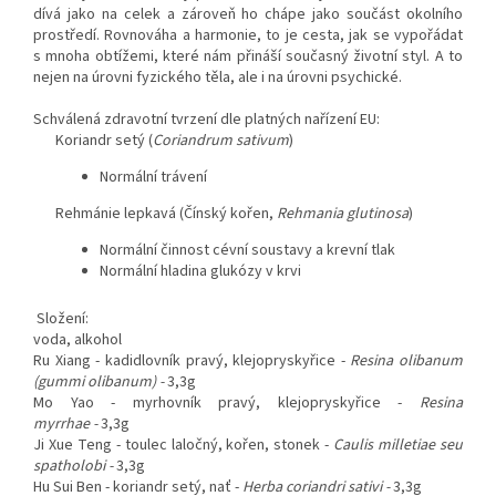
dívá jako na celek a zároveň ho chápe jako součást okolního
prostředí. Rovnováha a harmonie, to je cesta, jak se vypořádat
s mnoha obtížemi, které nám přináší současný životní styl. A to
nejen na úrovni fyzického těla, ale i na úrovni psychické.
S
chválená zdravotní tvrzení dle platných nařízení EU:
Koriandr setý (
Coriandrum sativum
)
Normální trávení
Rehmánie lepkavá (Čínský kořen,
Rehmania glutinosa
)
Normální činnost cévní soustavy a krevní tlak
Normální hladina glukózy v krvi
Složení:
voda, alkohol
Ru Xiang - kadidlovník pravý, klejopryskyřice -
Resina olibanum
(gummi olibanum)
-
3,3g
Mo Yao - myrhovník pravý, klejopryskyřice -
Resina
myrrhae
-
3,3g
Ji Xue Teng - toulec laločný, kořen, stonek -
Caulis milletiae seu
spatholobi
-
3,3g
Hu Sui Ben - koriandr setý, nať -
Herba coriandri sativi
-
3,3g