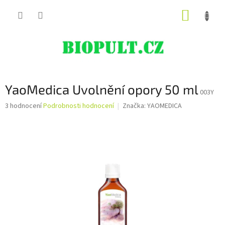
Přejít
NÁKUP
na
obsah
KOŠÍK
YaoMedica Uvolnění opory 50 ml
003Y
Průměrné
3 hodnocení
Podrobnosti hodnocení
Značka:
YAOMEDICA
hodnocení
produktu
je
5,0
z
5
hvězdiček.