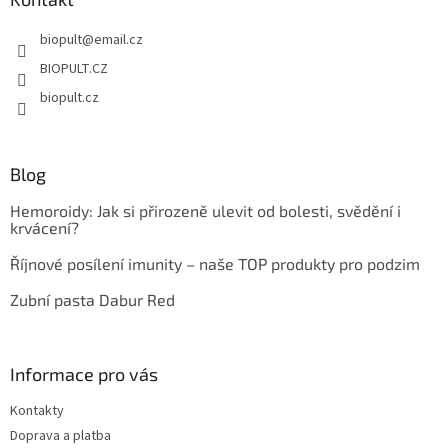
t
biopult
@
email.cz
í
BIOPULT.CZ
biopult.cz
Blog
Hemoroidy: Jak si přirozeně ulevit od bolesti, svědění i
krvácení?
Říjnové posílení imunity – naše TOP produkty pro podzim
Zubní pasta Dabur Red
Informace pro vás
Kontakty
Doprava a platba