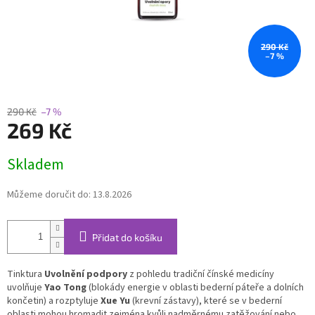
290 Kč
–7 %
290 Kč
–7 %
269 Kč
Měrná
Skladem
cena:
Můžeme doručit do:
13.8.2026
Přidat do košíku
Tinktura
Uvolnění podpory
z pohledu tradiční čínské medicíny
uvolňuje
Yao Tong
(blokády energie v oblasti bederní páteře a dolních
končetin) a rozptyluje
Xue Yu
(krevní zástavy), které se v bederní
oblasti mohou hromadit zejména kvůli nadměrnému zatěžování nebo