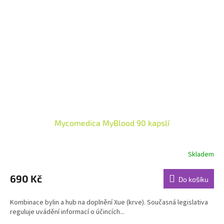
Mycomedica MyBlood 90 kapslí
Skladem
Průměrné
hodnocení
produktu
690 Kč
Do košíku
je
4,7
Kombinace bylin a hub na doplnění Xue (krve). Současná legislativa
z
reguluje uvádění informací o účincích...
5
hvězdiček.