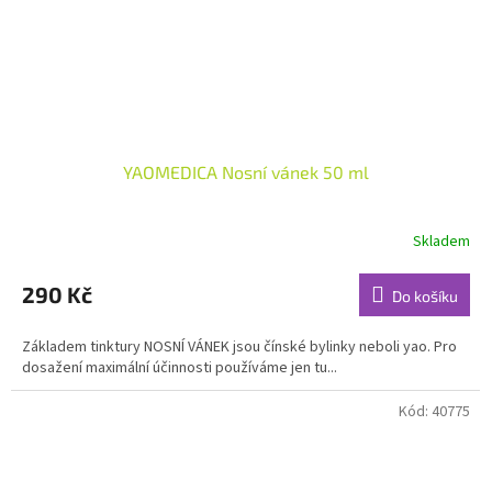
YAOMEDICA Nosní vánek 50 ml
Skladem
Průměrné
hodnocení
produktu
290 Kč
Do košíku
je
5,0
Základem tinktury NOSNÍ VÁNEK jsou čínské bylinky neboli yao. Pro
z
dosažení maximální účinnosti používáme jen tu...
5
hvězdiček.
Kód:
40775