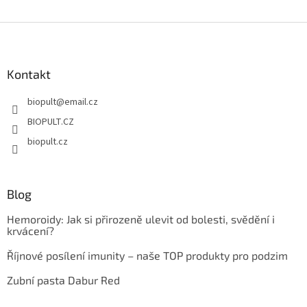
Z
á
p
a
Kontakt
t
biopult
@
email.cz
í
BIOPULT.CZ
biopult.cz
Blog
Hemoroidy: Jak si přirozeně ulevit od bolesti, svědění i
krvácení?
Říjnové posílení imunity – naše TOP produkty pro podzim
Zubní pasta Dabur Red