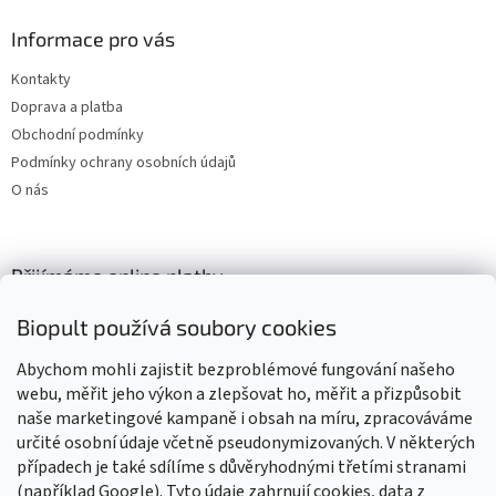
Informace pro vás
Kontakty
Doprava a platba
Obchodní podmínky
Podmínky ochrany osobních údajů
O nás
Přijímáme online platby
Biopult používá soubory cookies
Abychom mohli zajistit bezproblémové fungování našeho
webu, měřit jeho výkon a zlepšovat ho, měřit a přizpůsobit
naše marketingové kampaně i obsah na míru, zpracováváme
Výrobky označené BIO jsou certifikované kontrolní organizací CZ-
BIO-003
určité osobní údaje včetně pseudonymizovaných. V některých
případech je také sdílíme s důvěryhodnými třetími stranami
(například Google). Tyto údaje zahrnují cookies, data z