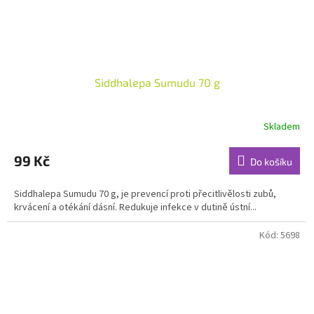
Siddhalepa Sumudu 70 g
Skladem
Průměrné
hodnocení
produktu
99 Kč
Do košíku
je
4,7
Siddhalepa Sumudu 70 g, je prevencí proti přecitlivělosti zubů,
z
krvácení a otékání dásní. Redukuje infekce v dutině ústní...
5
hvězdiček.
Kód:
5698