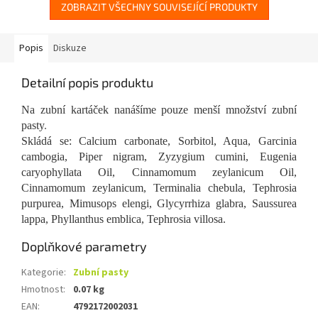
ZOBRAZIT VŠECHNY SOUVISEJÍCÍ PRODUKTY
Popis
Diskuze
Detailní popis produktu
Na zubní kartáček nanášíme pouze menší množství zubní
pasty
.
Skládá se: Calcium carbonate, Sorbitol, Aqua, Garcinia
cambogia, Piper nigram, Zyzygium cumini, Eugenia
caryophyllata Oil, Cinnamomum zeylanicum Oil,
Cinnamomum zeylanicum, Terminalia chebula, Tephrosia
purpurea, Mimusops elengi, Glycyrrhiza glabra, Saussurea
lappa, Phyllanthus emblica, Tephrosia villosa.
Doplňkové parametry
Kategorie
:
Zubní pasty
Hmotnost
:
0.07 kg
EAN
:
4792172002031