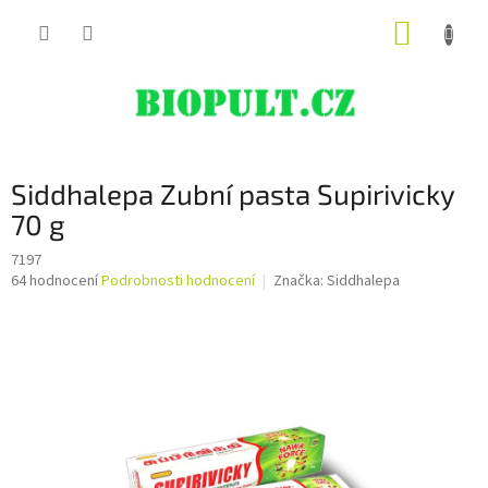
Přejít
NÁKUP
na
obsah
KOŠÍK
Siddhalepa Zubní pasta Supirivicky
70 g
7197
Průměrné
64 hodnocení
Podrobnosti hodnocení
Značka:
Siddhalepa
hodnocení
produktu
je
4,8
z
5
hvězdiček.