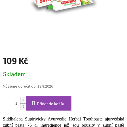
109 Kč
Měrná
Skladem
cena:
Můžeme doručit do:
12.8.2026
Přidat do košíku
Siddhalepa Supirivicky Ayurvedic Herbal Toothpaste ajurvédská
zubní pasta 75 g, ingredience jež jsou použity v zubní pastě