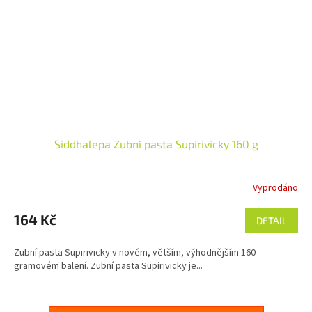
Siddhalepa Zubní pasta Supirivicky 160 g
Vyprodáno
Průměrné
hodnocení
produktu
164 Kč
DETAIL
je
4,8
Zubní pasta Supirivicky v novém, větším, výhodnějším 160
z
gramovém balení. Zubní pasta Supirivicky je...
5
hvězdiček.