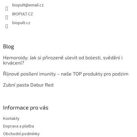
biopult
@
email.cz
í
BIOPULT.CZ
biopult.cz
Blog
Hemoroidy: Jak si přirozeně ulevit od bolesti, svědění i
krvácení?
Říjnové posílení imunity – naše TOP produkty pro podzim
Zubní pasta Dabur Red
Informace pro vás
Kontakty
Doprava a platba
Obchodní podmínky