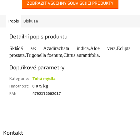
ZOBRAZIT VŠECHNY SOUVISEJÍCÍ PRODUKTY
Popis
Diskuze
Detailní popis produktu
Skládá se: Azadirachata indica,Aloe vera,Eclipta
prostata,Trigonella foenum,Citrus aurantifolia.
Doplňkové parametry
Kategorie
:
Tuhá mýdla
Hmotnost
:
0.075 kg
EAN
:
4792172002017
Z
á
p
a
Kontakt
t