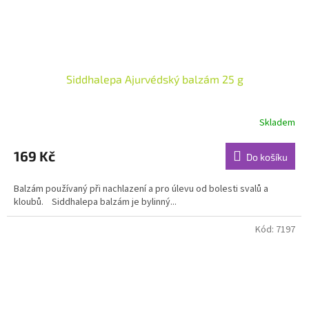
Siddhalepa Ajurvédský balzám 25 g
Skladem
Průměrné
hodnocení
produktu
169 Kč
Do košíku
je
4,8
Balzám používaný při nachlazení a pro úlevu od bolesti svalů a
z
kloubů. Siddhalepa balzám je bylinný...
5
hvězdiček.
Kód:
7197