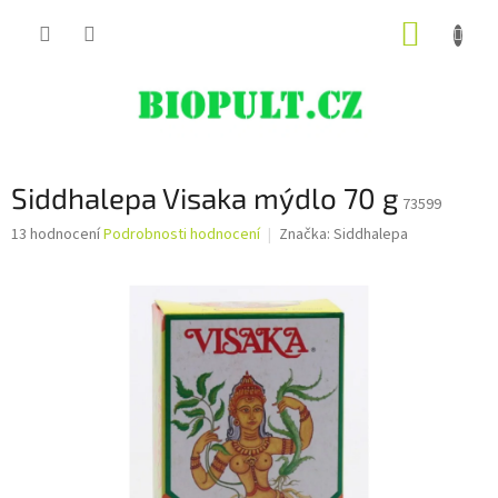
Přejít
NÁKUP
na
obsah
KOŠÍK
Siddhalepa Visaka mýdlo 70 g
73599
Průměrné
13 hodnocení
Podrobnosti hodnocení
Značka:
Siddhalepa
hodnocení
produktu
je
4,8
z
5
hvězdiček.