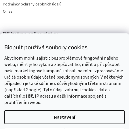
Podmínky ochrany osobních údajů
O nás
Přijímáme online platby
Biopult používá soubory cookies
Abychom mohli zajistit bezproblémové fungování našeho
webu, měřit jeho výkon a zlepšovat ho, měřit a přizpůsobit
naše marketingové kampaně i obsah na míru, zpracováváme
Výrobky označené BIO jsou certifikované kontrolní organizací CZ-
BIO-003
určité osobní údaje včetně pseudonymizovaných. V některých
případech je také sdílíme s důvěryhodnými třetími stranami
(například Google). Tyto údaje zahrnují cookies, data z
dalších úložišť, IP adresu a další informace spojené s
prohlížením webu.
Vytvořil Shoptet
Nastavení
Vážení zákazníci, z důvodu čerpání dovolené budou všechny