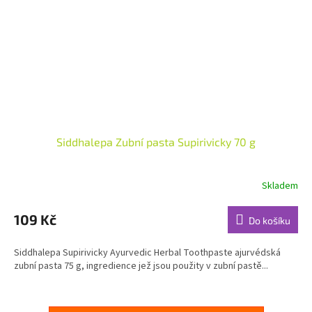
Siddhalepa Zubní pasta Supirivicky 70 g
Skladem
Průměrné
hodnocení
produktu
109 Kč
Do košíku
je
4,8
Siddhalepa Supirivicky Ayurvedic Herbal Toothpaste ajurvédská
z
zubní pasta 75 g, ingredience jež jsou použity v zubní pastě...
5
hvězdiček.