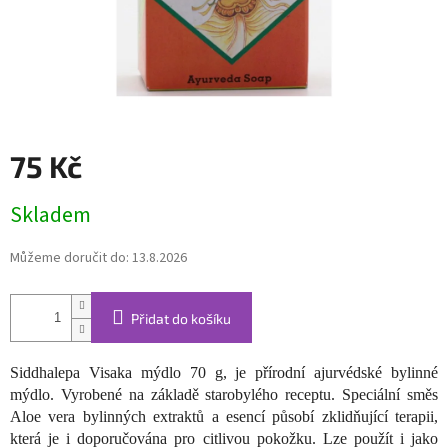
75 Kč
Měrná
Skladem
cena:
Můžeme doručit do:
13.8.2026
Přidat do košíku
Siddhalepa Visaka mýdlo 70 g, je přírodní ajurvédské bylinné
mýdlo. Vyrobené na základě starobylého receptu. Speciální směs
Aloe vera bylinných extraktů a esencí působí zklidňující terapii,
která je i doporučována pro citlivou pokožku. Lze použít i jako