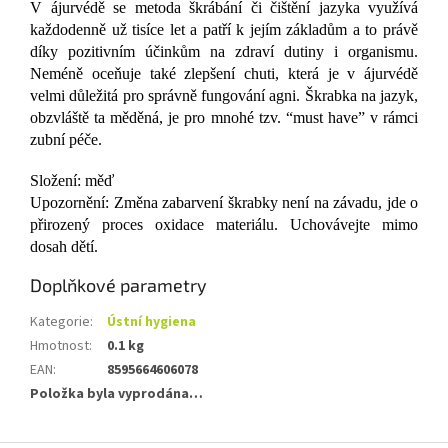
V ájurvédě se metoda škrábání či čištění jazyka využívá
každodenně už tisíce let a patří k jejím základům a to právě
díky pozitivním účinkům na zdraví dutiny i organismu.
Neméně oceňuje také zlepšení chuti, která je v ájurvédě
velmi důležitá pro správně fungování agni. Škrabka na jazyk,
obzvláště ta měděná, je pro mnohé tzv. “must have” v rámci
zubní péče.
Složení: měď
Upozornění: Změna zabarvení škrabky není na závadu, jde o
přirozený proces oxidace materiálu. Uchovávejte mimo
dosah dětí.
Doplňkové parametry
Kategorie
:
Ústní hygiena
Hmotnost
:
0.1 kg
EAN
:
8595664606078
Položka byla vyprodána…