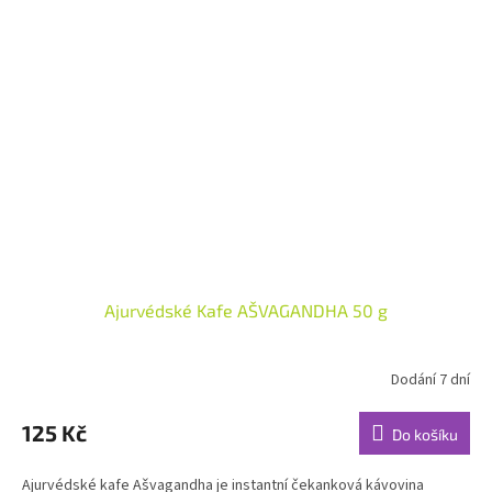
Ajurvédské Kafe AŠVAGANDHA 50 g
Dodání 7 dní
Průměrné
hodnocení
produktu
125 Kč
Do košíku
je
5,0
Ajurvédské kafe Ašvagandha je instantní čekanková kávovina
z