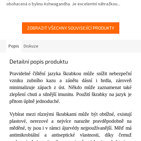
obohacená o bylinu Ashwagandha. Je excelentní náhražkou...
5
hvězdiček.
ZOBRAZIT VŠECHNY SOUVISEJÍCÍ PRODUKTY
Popis
Diskuze
Detailní popis produktu
Pravidelné čištění jazyka škrabkou může snížit nebezpeční
vzniku zubního kazu a zánětu dásní i hrdla, zároveň
minimalizuje zápach z úst. Někdo může zaznamenat také
zlepšení chuti a silnější imunitu. Použití škrabky na jazyk je
přitom úplně jednoduché.
Vybírat mezi různými škrabkami může být obtížné, existují
plastové, nerezové a nejvíce narazíte pravděpodobně na
měděné, ty jsou i v rámci ájurvédy nejpoužívanější. Měď má
antimikrobiální a antiseptické vlastnosti, díky čemuž