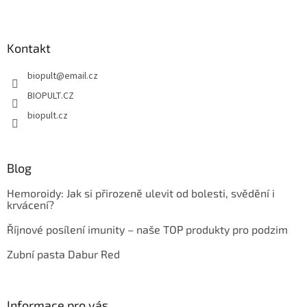
Z
á
p
a
Kontakt
t
biopult
@
email.cz
í
BIOPULT.CZ
biopult.cz
Blog
Hemoroidy: Jak si přirozeně ulevit od bolesti, svědění i
krvácení?
Říjnové posílení imunity – naše TOP produkty pro podzim
Zubní pasta Dabur Red
Informace pro vás