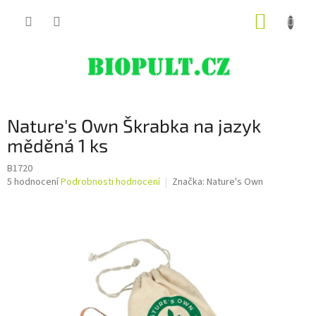
Přejít
NÁKUP
na
obsah
KOŠÍK
Nature's Own Škrabka na jazyk
měděná 1 ks
B1720
Průměrné
5 hodnocení
Podrobnosti hodnocení
Značka:
Nature's Own
hodnocení
produktu
je
5,0
z
5
hvězdiček.