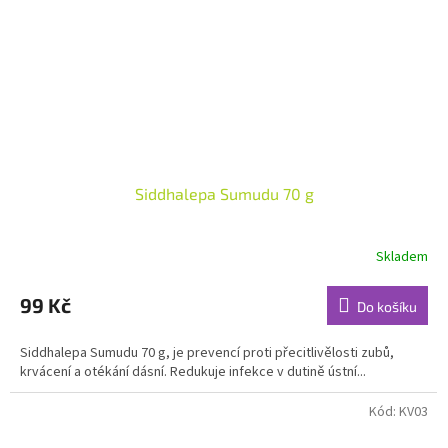
Siddhalepa Sumudu 70 g
Skladem
Průměrné
hodnocení
produktu
99 Kč
Do košíku
je
4,7
Siddhalepa Sumudu 70 g, je prevencí proti přecitlivělosti zubů,
z
krvácení a otékání dásní. Redukuje infekce v dutině ústní...
5
hvězdiček.
Kód:
KV03