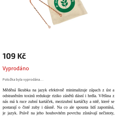
109 Kč
Měrná
Vyprodáno
cena:
Položka byla vyprodána…
Měděná škrabka na jazyk efektivně minimalizuje zápach z úst a
odstraněním toxinů redukuje riziko zánětů dásní i hrdla. Většina z
nás má k ruce zubní kartáček, mezizubní kartáčky a nitě, které se
postarají o čisté zuby i dásně. Na co ale spousta lidí zapomíná,
je jazyk. Právě na jeho houbovitém povrchu zůstávají nečistoty,