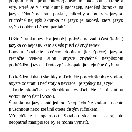
podporuje boj proti mikroorganismům jako jsou bakterie a
viry, které se v ústní dutině nacházejí. Měděná škrabka na
jazyk účinně odstraní povlak, mikroby a toxiny z jazyka.
Nicméně nejlepší škrabka na jazyk je taková, která jazyk
vyčistí dobře a během pár tahů.
Držte škrabku pevně a jemně ji položte na zadní část (kořen)
jazyka co nejdále, kam až vás pustí dávivý reflex.
Pomalu škrábejte směrem dopředu (ke špičce) jazyka.
Netlačte velkou silou, abyste zbytečně nezpůsobili
podráždění jazyka. Tento způsob opakujte nejméně čtyřikrát.
Po každém tahání škrabky opláchněte povrch škrabky vodou,
abyste odstranili nečistoty a nevraceli je zpátky na jazyk.
Jakmile skončíte se škrabkou, vypláchněte ústní dutinu
vodou nebo ústní vodou.
Škrabku na jazyk poté jednoduše opláchněte vodou a nechte
ji uschnout nebo ideálně otřete čistým ručníkem.
Vše dělejte s opatrností. Škrabka sice není ostrá, ale
neopatrná manipulace by se mohla vymstít.