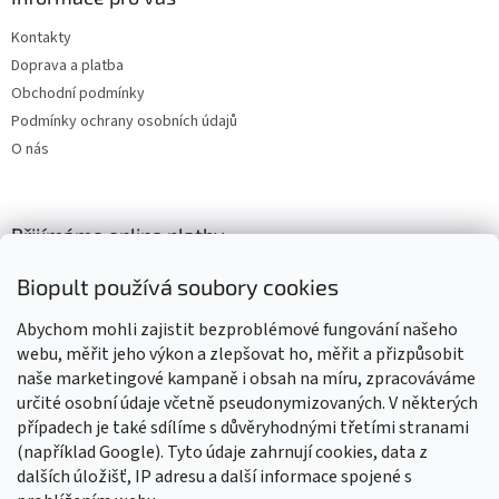
Kontakty
Doprava a platba
Obchodní podmínky
Podmínky ochrany osobních údajů
O nás
Přijímáme online platby
Biopult používá soubory cookies
Abychom mohli zajistit bezproblémové fungování našeho
webu, měřit jeho výkon a zlepšovat ho, měřit a přizpůsobit
naše marketingové kampaně i obsah na míru, zpracováváme
Výrobky označené BIO jsou certifikované kontrolní organizací CZ-
BIO-003
určité osobní údaje včetně pseudonymizovaných. V některých
případech je také sdílíme s důvěryhodnými třetími stranami
(například Google). Tyto údaje zahrnují cookies, data z
dalších úložišť, IP adresu a další informace spojené s