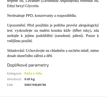
terpene oil, Lavander (
Lavandula Angustifolia)
essential oil,
Ethyl hexyl Glycerin.
Neobsahuje PPD, konzervanty a rozpouštědla.
Upozornění: Před použitím je potřeba provést alergologický
test: vyzkoušejte na malém kousku kůže (hřbet ruky), zda
nedojde k jejímu podráždění (zarudnutí, pálení). Pouze k
vnějšímu použití.
Skladování: Uchovávejte na chladném a suchém místě, mimo
dosah slunečního záření a dětí.
Doplňkové parametry
Kategorie
:
Péče o tělo
Hmotnost
:
0.03 kg
EAN
:
5903794180796
Z
á