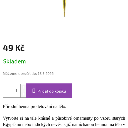
49 Kč
Měrná
Skladem
cena:
Můžeme doručit do:
13.8.2026
Přidat do košíku
Přírodní henna pro tetování na tělo.
Vytvořte si na těle krásné a působivé ornamenty po vzoru starých
Egypťanů nebo indických nevěst s již namíchanou hennou na tělo v