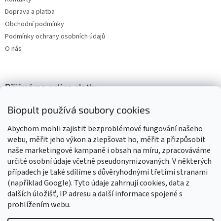
Doprava a platba
Obchodní podmínky
Podmínky ochrany osobních údajů
O nás
Přijímáme online platby
Biopult používá soubory cookies
Abychom mohli zajistit bezproblémové fungování našeho
webu, měřit jeho výkon a zlepšovat ho, měřit a přizpůsobit
naše marketingové kampaně i obsah na míru, zpracováváme
Výrobky označené BIO jsou certifikované kontrolní organizací CZ-
BIO-003
určité osobní údaje včetně pseudonymizovaných. V některých
případech je také sdílíme s důvěryhodnými třetími stranami
(například Google). Tyto údaje zahrnují cookies, data z
dalších úložišť, IP adresu a další informace spojené s
prohlížením webu.