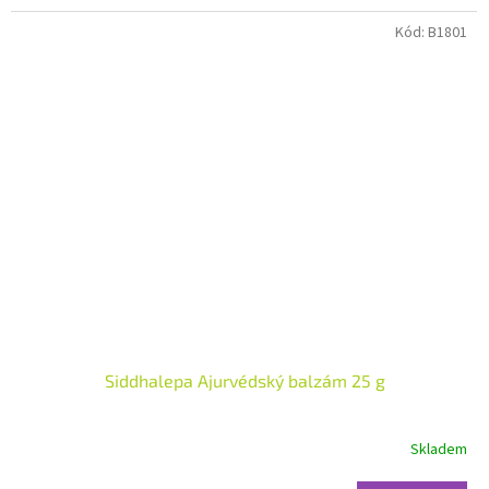
hvězdiček.
Kód:
B1801
Siddhalepa Ajurvédský balzám 25 g
Skladem
Průměrné
hodnocení