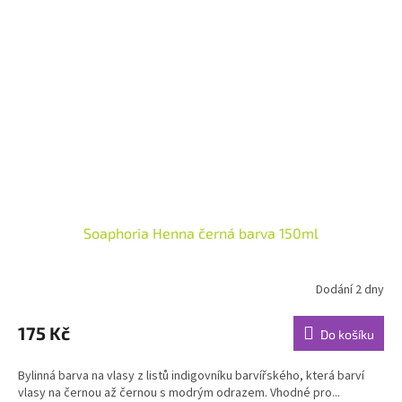
Soaphoria Henna černá barva 150ml
Dodání 2 dny
Průměrné
hodnocení
produktu
175 Kč
Do košíku
je
4,3
Bylinná barva na vlasy z listů indigovníku barvířského, která barví
z
vlasy na černou až černou s modrým odrazem. Vhodné pro...
5