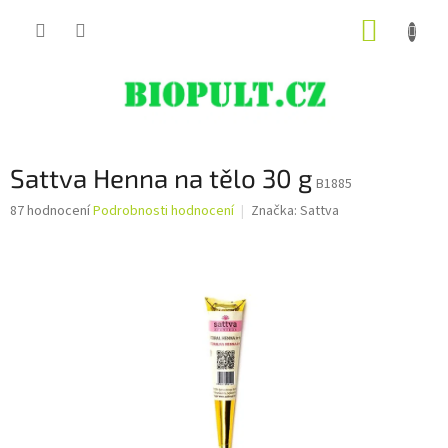
Přejít
NÁKUP
na
obsah
KOŠÍK
Sattva Henna na tělo 30 g
B1885
Průměrné
87 hodnocení
Podrobnosti hodnocení
Značka:
Sattva
hodnocení
produktu
je
4,4
z
5
hvězdiček.