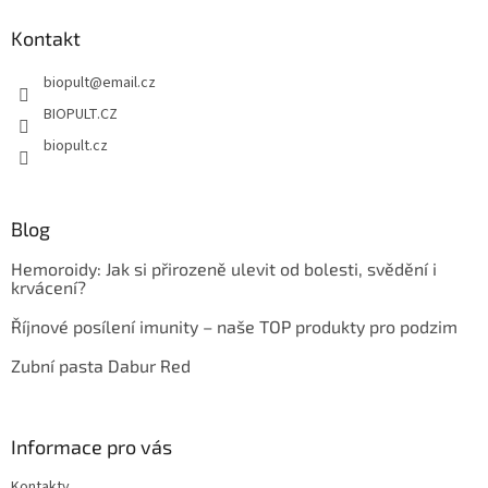
p
a
Kontakt
t
biopult
@
email.cz
í
BIOPULT.CZ
biopult.cz
Blog
Hemoroidy: Jak si přirozeně ulevit od bolesti, svědění i
krvácení?
Říjnové posílení imunity – naše TOP produkty pro podzim
Zubní pasta Dabur Red
Informace pro vás
Kontakty