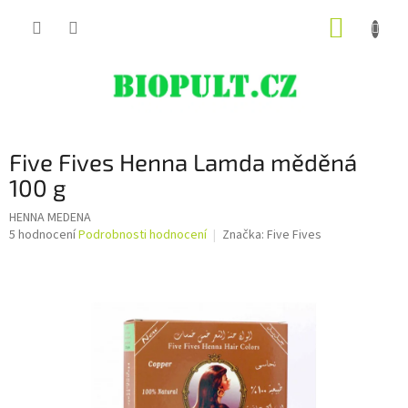
Přejít
NÁKUP
na
obsah
KOŠÍK
Five Fives Henna Lamda měděná
100 g
HENNA MEDENA
Průměrné
5 hodnocení
Podrobnosti hodnocení
Značka:
Five Fives
hodnocení
produktu
je
5,0
z
5
hvězdiček.