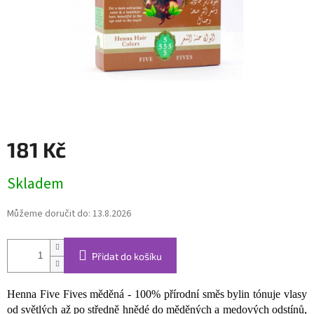
181 Kč
Měrná
Skladem
cena:
Můžeme doručit do:
13.8.2026
Přidat do košíku
Henna Five Fives měděná - 100% přírodní směs bylin tónuje vlasy
od světlých až po středně hnědé do měděných a medových odstínů,