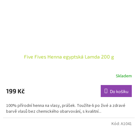
Five Fives Henna egyptská Lamda 200 g
Skladem
Průměrné
hodnocení
produktu
199 Kč
Do košíku
je
4,6
100% přírodní henna na vlasy, prášek. Toužíte-li po živé a zdravé
z
barvě vlasů bez chemického obarvování, s kvalitní...
5
hvězdiček.
Kód:
A1041