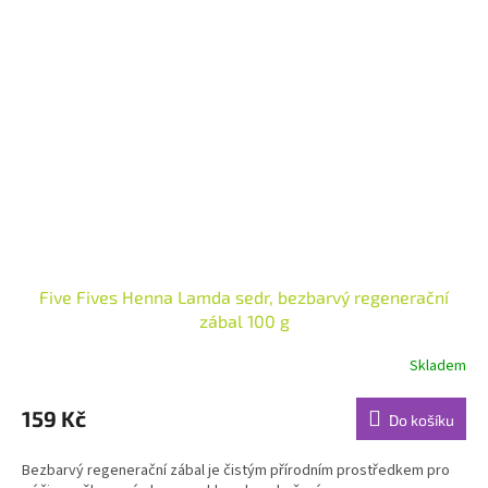
Five Fives Henna Lamda sedr, bezbarvý regenerační
zábal 100 g
Skladem
Průměrné
hodnocení
produktu
159 Kč
Do košíku
je
4,5
Bezbarvý regenerační zábal je čistým přírodním prostředkem pro
z