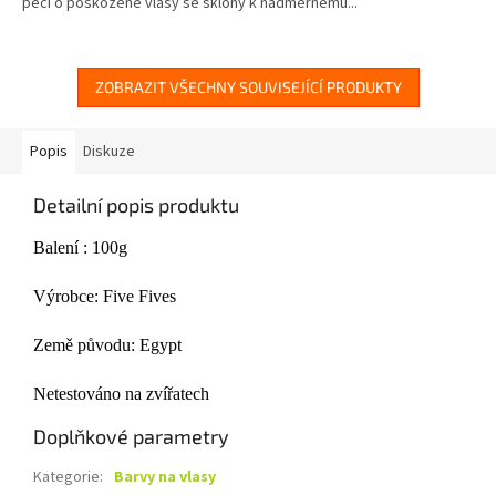
péči o poškozené vlasy se sklony k nadměrnému...
5
hvězdiček.
ZOBRAZIT VŠECHNY SOUVISEJÍCÍ PRODUKTY
Popis
Diskuze
Detailní popis produktu
Balení : 100g
Výrobce: Five Fives
Země původu: Egypt
Netestováno na zvířatech
Doplňkové parametry
Kategorie
:
Barvy na vlasy