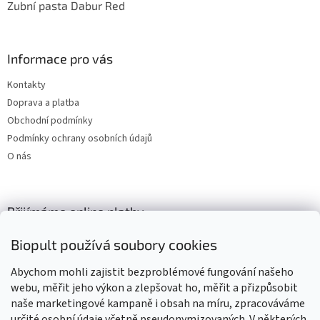
Zubní pasta Dabur Red
Informace pro vás
Kontakty
Doprava a platba
Obchodní podmínky
Podmínky ochrany osobních údajů
O nás
Přijímáme online platby
Biopult používá soubory cookies
Abychom mohli zajistit bezproblémové fungování našeho
webu, měřit jeho výkon a zlepšovat ho, měřit a přizpůsobit
naše marketingové kampaně i obsah na míru, zpracováváme
Výrobky označené BIO jsou certifikované kontrolní organizací CZ-
BIO-003
určité osobní údaje včetně pseudonymizovaných. V některých