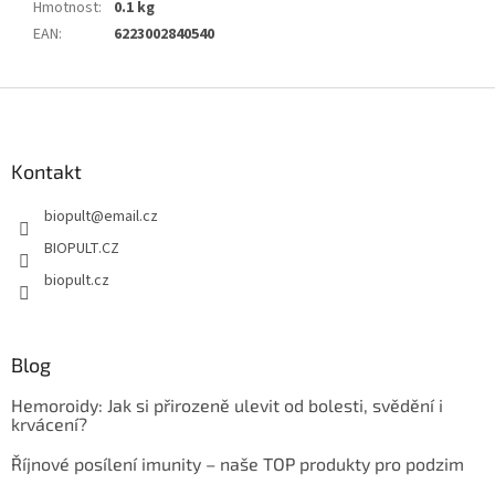
Hmotnost
:
0.1 kg
EAN
:
6223002840540
Z
á
p
a
Kontakt
t
biopult
@
email.cz
í
BIOPULT.CZ
biopult.cz
Blog
Hemoroidy: Jak si přirozeně ulevit od bolesti, svědění i
krvácení?
Říjnové posílení imunity – naše TOP produkty pro podzim