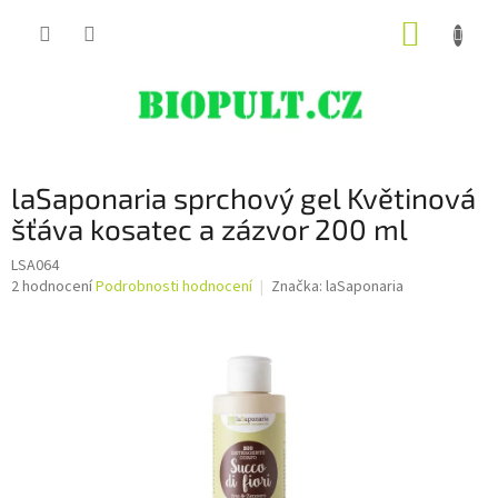
Přejít
NÁKUP
na
obsah
KOŠÍK
laSaponaria sprchový gel Květinová
šťáva kosatec a zázvor 200 ml
LSA064
Průměrné
2 hodnocení
Podrobnosti hodnocení
Značka:
laSaponaria
hodnocení
produktu
je
5,0
z
5
hvězdiček.