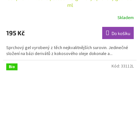
ml
Skladem
Průměrné
hodnocení
produktu
195 Kč
Do košíku
je
4,9
Sprchový gel vyrobený z těch nejkvalitnějších surovin. Jedinečné
z
složení na bázi derivátů z kokosového oleje dokonale a...
5
hvězdiček.
Kód:
33112L
Bio