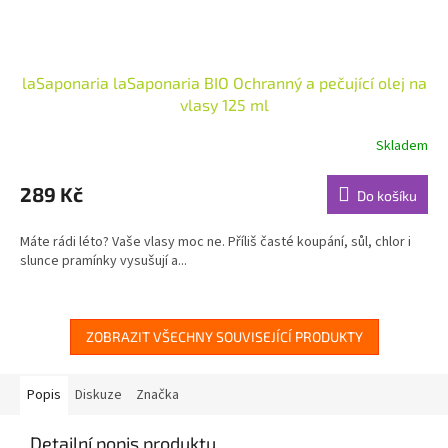
laSaponaria laSaponaria BIO Ochranný a pečující olej na
vlasy 125 ml
Skladem
Průměrné
hodnocení
produktu
289 Kč
Do košíku
je
5,0
Máte rádi léto? Vaše vlasy moc ne. Příliš časté koupání, sůl, chlor i
z
slunce pramínky vysušují a...
5
hvězdiček.
ZOBRAZIT VŠECHNY SOUVISEJÍCÍ PRODUKTY
Popis
Diskuze
Značka
Detailní popis produktu