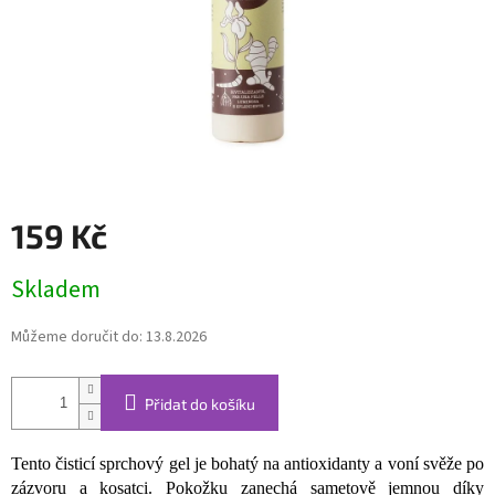
159 Kč
Měrná
Skladem
cena:
Můžeme doručit do:
13.8.2026
Přidat do košíku
Tento čisticí sprchový gel je bohatý na antioxidanty a voní svěže po
zázvoru a kosatci. Pokožku zanechá sametově jemnou díky