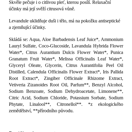
Skvěle pečuje i o citlivou pleť, kterou posílí. Relaxační
účinky má její svěží citrusová vůně.
Levandule uklidňuje duši i tělo, má na pokožku antiseptické
a zjemňující účinky.
Skládá se: Aqua, Aloe Barbadensis Leaf Juice*, Ammonium
Lauryl Sulfate, Coco-Glucoside, Lavandula Hybrida Flower
Water*, Citrus Aurantium Dulcis Flower Water*, Punica
Granatum Fruit Water*, Melissa Officinalis Leaf Water*,
Glyceryl Oleate, Glycerin, Citrus Aurantifolia Peel Oil
Distilled, Calendula Officinalis Flower Extract*, Iris Pallida
Root Extract*, Zingiber Officinale Rhizome Extract,
Vetiveria Zizanoides Root Oil, Parfum**, Benzyl Alcohol,
Sodium Benzoate, Sodium Dehydroacetate, Limonene**,
Citric Acid, Sodium Chloride, Potassium Sorbate, Sodium
Phytate, Linalool**, Citronellol**. *z ekologického
zemědělství, **přírodního původu.