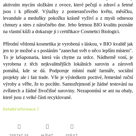
aktivním mycím složkám z ovoce, které pečují o zdraví a šetrné
jsou i k přírodě. Výtažky z pomerančového květu, měsíčku,
levandule a meduňky pokožku krásně vyživí a z mysli odnesou
chmury a stres z náročného dne. Jeho šetrnou BIO kvalitu poznáte
na vlastní kůži a dokazuje ji i certifikace Cosmetici Biologici.
Přírodní vědomá kosmetika je vyrobená s láskou, v BIO kvalitě jak
jen to je možné a s posláním "zanechat svět o něco lepším místem".
To je laSaponaria, která vás chytne za srdce. Nádherně voní, je
vyrobena z těch nejkvalitnějších lokálních surovin a zároveň
pomáhá, kde se dá. Podporuje místní malé farmáře, sociální
projekty ale i fair trade. Vše je výsledkem poctivé, řemeslné ruční
výroby a věřte, že to pocítíte. Samozřejmostí je žádné testování na
zvířatech a žádné živočišné suroviny. Nezapomíná se ani na obaly,
které jsou z velké části recyklované.
Detailní informace
ZEPTAT SE
HLÍDAT
SDÍLET