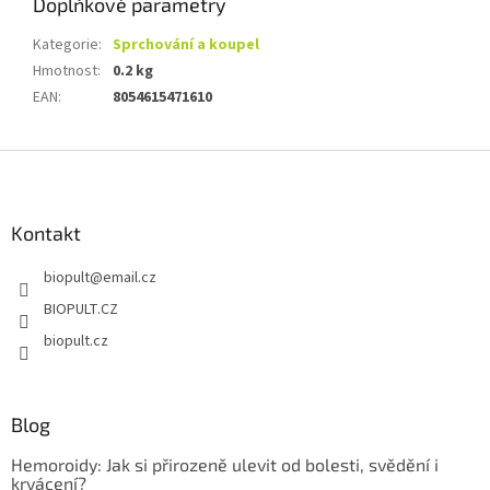
Doplňkové parametry
Kategorie
:
Sprchování a koupel
Hmotnost
:
0.2 kg
EAN
:
8054615471610
Z
á
p
a
Kontakt
t
biopult
@
email.cz
í
BIOPULT.CZ
biopult.cz
Blog
Hemoroidy: Jak si přirozeně ulevit od bolesti, svědění i
krvácení?