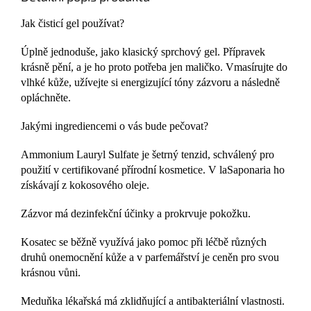
Jak čisticí gel používat?
Úplně jednoduše, jako klasický sprchový gel. Přípravek
krásně pění, a je ho proto potřeba jen maličko. Vmasírujte do
vlhké kůže, užívejte si energizující tóny zázvoru a následně
opláchněte.
Jakými ingrediencemi o vás bude pečovat?
Ammonium Lauryl Sulfate je šetrný tenzid, schválený pro
použití v certifikované přírodní kosmetice. V laSaponaria ho
získávají z kokosového oleje.
Zázvor má dezinfekční účinky a prokrvuje pokožku.
Kosatec se běžně využívá jako pomoc při léčbě různých
druhů onemocnění kůže a v parfemářství je ceněn pro svou
krásnou vůni.
Meduňka lékařská má zklidňující a antibakteriální vlastnosti.