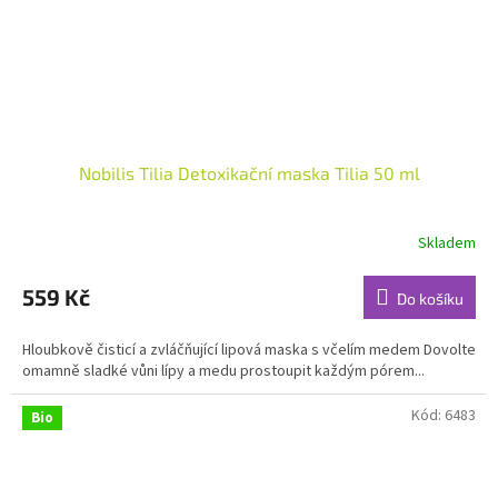
Nobilis Tilia Detoxikační maska Tilia 50 ml
Skladem
Průměrné
hodnocení
produktu
559 Kč
Do košíku
je
4,8
Hloubkově čisticí a zvláčňující lipová maska s včelím medem Dovolte
z
omamně sladké vůni lípy a medu prostoupit každým pórem...
5
hvězdiček.
Kód:
6483
Bio