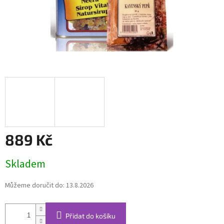
889 Kč
Měrná
Skladem
cena:
Můžeme doručit do:
13.8.2026
Přidat do košíku