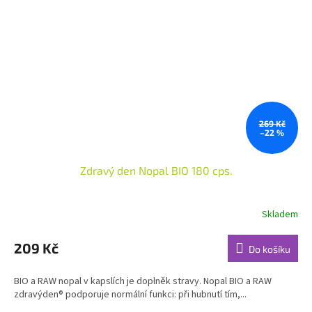
269 Kč
–22 %
Zdravý den Nopal BIO 180 cps.
Skladem
Průměrné
hodnocení
produktu
209 Kč
Do košíku
je
4,7
BIO a RAW nopal v kapslích je doplněk stravy. Nopal BIO a RAW
z
zdravýden® podporuje normální funkci: při hubnutí tím,...
5
hvězdiček.