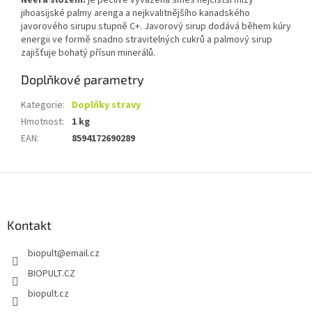
Neera složení:
je pečlivě vyvážená směs nejčistší mízy
jihoasijské palmy arenga a nejkvalitnějšího kanadského
javorového sirupu stupně C+. Javorový sirup dodává během kúry
energii ve formě snadno stravitelných cukrů a palmový sirup
zajišťuje bohatý přísun minerálů.
Doplňkové parametry
Kategorie
:
Doplňky stravy
Hmotnost
:
1 kg
EAN
:
8594172690289
Z
á
p
a
Kontakt
t
biopult
@
email.cz
í
BIOPULT.CZ
biopult.cz