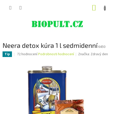
Přejít
NÁKUP
na
obsah
KOŠÍK
Neera detox kúra 1 l sedmidenní
6450
Průměrné
72 hodnocení
Podrobnosti hodnocení
Značka:
Zdravý den
Tip
hodnocení
produktu
je
4,6
z
5
hvězdiček.