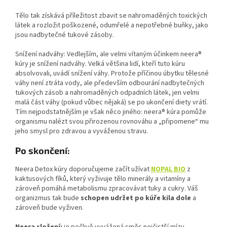
Tělo tak získává příležitost zbavit se nahromaděných toxických
látek a rozložit poškozené, odumřelé a nepotřebné buňky, jako
jsou nadbytečné tukové zásoby.
Snížení nadváhy: Vedlejším, ale velmi vítaným účinkem neera®
kúry je snížení nadváhy. Velká většina lidí, kteří tuto kúru
absolvovali, uvádí snížení váhy. Protože příčinou úbytku tělesné
váhy není ztráta vody, ale především odbourání nadbytečných
tukových zásob a nahromaděných odpadních látek, jen velmi
malá část váhy (pokud vůbec nějaká) se po ukončení diety vrátí.
Tím nejpodstatnějším je však něco jiného: neera® kúra pomůže
organismu nalézt svou přirozenou rovnováhu a „připomene“ mu
jeho smysl pro zdravou a vyváženou stravu.
Po skončení:
Neera Detox kúry doporučujeme začít užívat
NOPAL BIO
z
kaktusových fíků, který vyživuje tělo minerály a vitamíny a
zároveň pomáhá metabolismu zpracovávat tuky a cukry. Váš
organizmus tak bude
schopen udržet po kúře kila dole
a
zároveň bude vyživen.