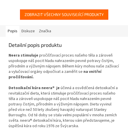
ZOBRAZIT VŠECHNY SOUVISEJÍCÍ PRODUKTY
Popis
Diskuze
Značka
Detailní popis produktu
Neera stimuluje
pročišťovací proces našeho těla a zároveň
uspokojuje náš pocit hladu nahrazením pevné potravy čistým,
přírodním a výživným nápojem. Během kúry mohou naše zažívací
a vylučovací orgány odpočívat a zaměřit se
na vnitřní
pročišťování.
Detoxikační kúra neera® je
účinná a osvědčená detoxikační a
revitalizační dieta, která stimuluje pročišťovací proces našeho
těla a zároveň uspokojuje náš pocit hladu nahrazením pevné
potravy čistým, přírodním a výživným nápojem. Dietu vyvinul
před více než 50 lety zkušený havajský naturopat Stanley
Burroughs. Od té doby se stala velmi populární v mnoha zemích
světa. neera® detoxikační kúra, kterou vám představujeme, je
úspěšná kúra od roku 1976 ze Švýcarska.