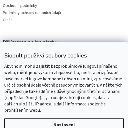
Obchodní podmínky
Podmínky ochrany osobních údajů
O nás
Přijímáme online platby
Biopult používá soubory cookies
Abychom mohli zajistit bezproblémové fungování našeho
webu, měřit jeho výkon a zlepšovat ho, měřit a přizpůsobit
naše marketingové kampaně i obsah na míru, zpracováváme
Výrobky označené BIO jsou certifikované kontrolní organizací CZ-
BIO-003
určité osobní údaje včetně pseudonymizovaných. V některých
případech je také sdílíme s důvěryhodnými třetími stranami
(například Google). Tyto údaje zahrnují cookies, data z
dalších úložišť, IP adresu a další informace spojené s
prohlížením webu.
Vytvořil Shoptet
Nastavení