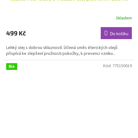
Skladem
Průměrné
hodnocení
produktu
499 Kč
Do košíku
je
4,8
Lehký olej s dobrou skluzností. Účinná směs éterických olejů
z
přispívá ke zlepšení pružnosti pokožky, k prevenci vzniku...
5
hvězdiček.
Kód:
775150019
Bio