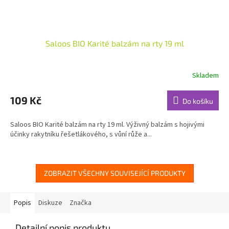
Saloos BIO Karité balzám na rty 19 ml
Skladem
Průměrné
hodnocení
produktu
109 Kč
Do košíku
je
4,9
Saloos BIO Karité balzám na rty 19 ml. Výživný balzám s hojivými
z
účinky rakytníku řešetlákového, s vůní růže a...
5
hvězdiček.
ZOBRAZIT VŠECHNY SOUVISEJÍCÍ PRODUKTY
Popis
Diskuze
Značka
Detailní popis produktu