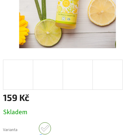
159 Kč
Měrná
Skladem
cena:
Varianta