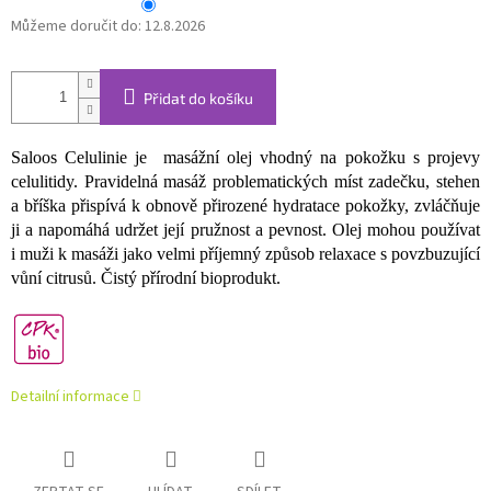
Můžeme doručit do:
12.8.2026
Přidat do košíku
Saloos Celulinie je masážní olej vhodný na pokožku s projevy
celulitidy. Pravidelná masáž problematických míst zadečku, stehen
a bříška přispívá k obnově přirozené hydratace pokožky, zvláčňuje
ji a napomáhá udržet její pružnost a pevnost. Olej mohou používat
i muži k masáži jako velmi příjemný způsob relaxace s povzbuzující
vůní citrusů. Čistý přírodní bioprodukt.
Detailní informace