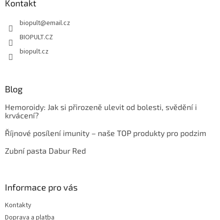
a
Kontakt
t
biopult
@
email.cz
í
BIOPULT.CZ
biopult.cz
Blog
Hemoroidy: Jak si přirozeně ulevit od bolesti, svědění i
krvácení?
Říjnové posílení imunity – naše TOP produkty pro podzim
Zubní pasta Dabur Red
Informace pro vás
Kontakty
Doprava a platba