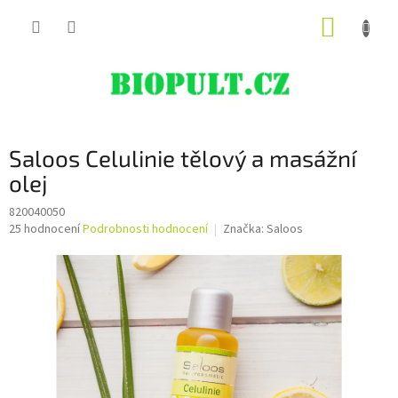
Přejít
NÁKUP
na
obsah
KOŠÍK
Saloos Celulinie tělový a masážní
olej
820040050
Průměrné
25 hodnocení
Podrobnosti hodnocení
Značka:
Saloos
hodnocení
produktu
je
4,9
z
5
hvězdiček.