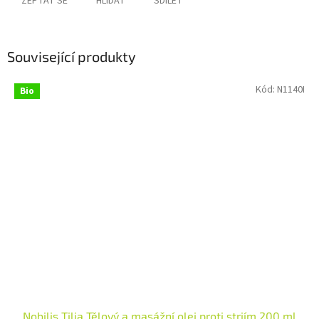
ZEPTAT SE
HLÍDAT
SDÍLET
Související produkty
Kód:
N1140I
Bio
Nobilis Tilia Tělový a masážní olej proti striím 200 ml