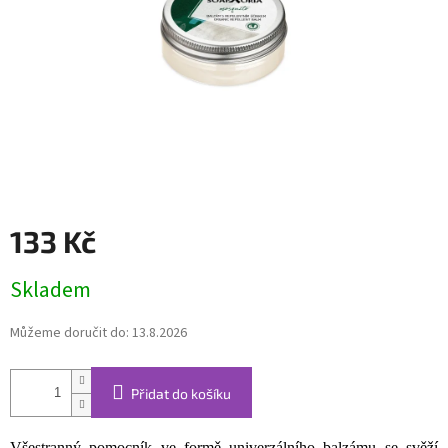
133 Kč
Měrná
Skladem
cena:
Můžeme doručit do:
13.8.2026
Přidat do košíku
Všestranný pomocník ve formě univerzálního balzámu se svěží