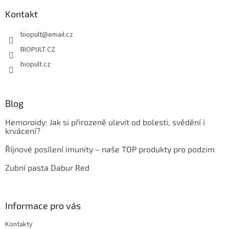
p
a
Kontakt
t
biopult
@
email.cz
í
BIOPULT.CZ
biopult.cz
Blog
Hemoroidy: Jak si přirozeně ulevit od bolesti, svědění i
krvácení?
Říjnové posílení imunity – naše TOP produkty pro podzim
Zubní pasta Dabur Red
Informace pro vás
Kontakty