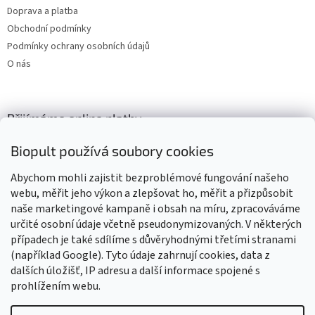
Doprava a platba
Obchodní podmínky
Podmínky ochrany osobních údajů
O nás
Přijímáme online platby
Biopult používá soubory cookies
Abychom mohli zajistit bezproblémové fungování našeho
webu, měřit jeho výkon a zlepšovat ho, měřit a přizpůsobit
naše marketingové kampaně i obsah na míru, zpracováváme
Výrobky označené BIO jsou certifikované kontrolní organizací CZ-
BIO-003
určité osobní údaje včetně pseudonymizovaných. V některých
případech je také sdílíme s důvěryhodnými třetími stranami
(například Google). Tyto údaje zahrnují cookies, data z
dalších úložišť, IP adresu a další informace spojené s
prohlížením webu.
Vytvořil Shoptet