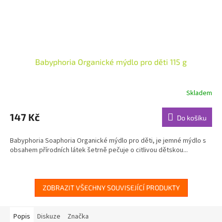
Babyphoria Organické mýdlo pro děti 115 g
Skladem
Průměrné
hodnocení
produktu
147 Kč
Do košíku
je
5,0
Babyphoria Soaphoria Organické mýdlo pro děti, je jemné mýdlo s
z
obsahem přírodních látek šetrně pečuje o citlivou dětskou...
5
hvězdiček.
ZOBRAZIT VŠECHNY SOUVISEJÍCÍ PRODUKTY
Popis
Diskuze
Značka