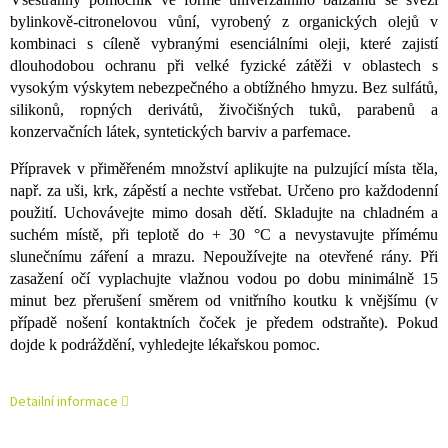
bylinkově-citronelovou vůní, vyrobený z organických olejů v
kombinaci s cíleně vybranými esenciálními oleji, které zajistí
dlouhodobou ochranu při velké fyzické zátěži v oblastech s
vysokým výskytem nebezpečného a obtížného hmyzu. Bez sulfátů,
silikonů, ropných derivátů, živočišných tuků, parabenů a
konzervačních látek, syntetických barviv a parfemace.
Přípravek v přiměřeném množství aplikujte na pulzující místa těla,
např. za uši, krk, zápěstí a nechte vstřebat. Určeno pro každodenní
použití. Uchovávejte mimo dosah dětí. Skladujte na chladném a
suchém místě, při teplotě do + 30 °C a nevystavujte přímému
slunečnímu záření a mrazu. Nepoužívejte na otevřené rány. Při
zasažení očí vyplachujte vlažnou vodou po dobu minimálně 15
minut bez přerušení směrem od vnitřního koutku k vnějšímu (v
případě nošení kontaktních čoček je předem odstraňte). Pokud
dojde k podráždění, vyhledejte lékařskou pomoc.
Detailní informace