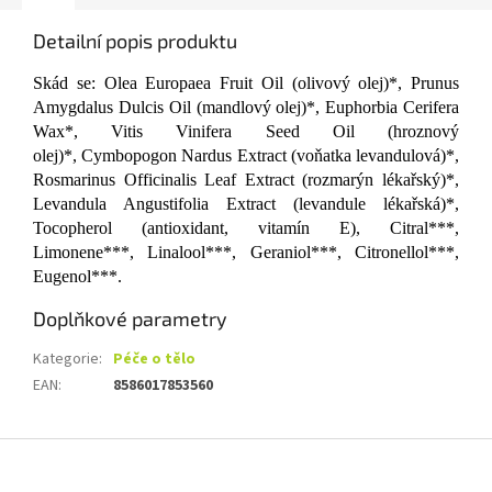
Detailní popis produktu
Skád se:
Olea Europaea Fruit Oil (olivový olej)*, Prunus
Amygdalus Dulcis Oil (mandlový olej)*, Euphorbia Cerifera
Wax*, Vitis Vinifera Seed Oil (hroznový
olej)*, Cymbopogon Nardus Extract (voňatka levandulová)*,
Rosmarinus Officinalis Leaf Extract (rozmarýn lékařský)*,
Levandula Angustifolia Extract (levandule lékařská)*,
Tocopherol (antioxidant, vitamín E), Citral***,
Limonene***, Linalool***, Geraniol***, Citronellol***,
Eugenol***.
Doplňkové parametry
Kategorie
:
Péče o tělo
EAN
:
8586017853560
Z
á