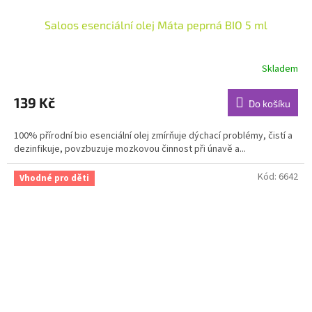
Saloos esenciální olej Máta peprná BIO 5 ml
Skladem
Průměrné
hodnocení
produktu
139 Kč
Do košíku
je
5,0
100% přírodní bio esenciální olej zmírňuje dýchací problémy, čistí a
z
dezinfikuje, povzbuzuje mozkovou činnost při únavě a...
5
hvězdiček.
Kód:
6642
Vhodné pro děti