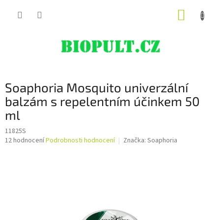
Přejít
NÁKUP
na
obsah
KOŠÍK
Soaphoria Mosquito univerzální
balzám s repelentním účinkem 50
ml
11825S
Průměrné
12 hodnocení
Podrobnosti hodnocení
Značka:
Soaphoria
hodnocení
produktu
je
4,4
z
5
hvězdiček.