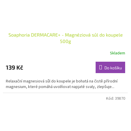
Soaphoria DERMACARE+ - Magnéziová sůl do koupele
500g
Skladem
Průměrné
hodnocení
produktu
139 Kč
Do košíku
je
5,0
Relaxační magnesiová sůl do koupele je bohatá na čistě přírodní
z
magnesium, které pomáhá uvolňovat napjaté svaly, zlepšuje...
5
hvězdiček.
Kód:
39870