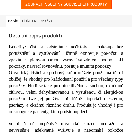
ZOBRAZIT VŠECHNY SOUVISEJÍCÍ PRODUKTY
Popis
Diskuze
Značka
Detailní popis produktu
Benefity: čistí a odstraňuje nečistoty i make-up bez
podráždění a vysušování, účinně obnovuje pokožku a
zpevňuje lipidovou bariéru, vyrovnává zdravou hodnotu pH
pokožky, navrací rovnováhu, posiluje imunitu pokožky
Organický čistící a sprchový krém můžete použít na tělo i
obličej. Je vhodný pro každodenní použití a pro všechny typy
pokožky. Hodí se také pro přecitlivělou a suchou, extrémně
citlivou, velmi dehydratovanou a vysušenou či alergickou
pokožku. Lze jej používat při léčbě atopického ekzému,
psoriázy a ekzémů různého druhu. Produkt je vhodný i pro
onkologické pacienty, kteří podstupují léčbu.
velmi šetrné, nepěnivé organické složení nedráždí a
nevysušuje, adekvátně vyživuje a napomáhá pokožce