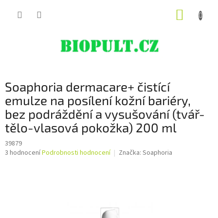
Přejít
NÁKUP
na
obsah
KOŠÍK
Soaphoria dermacare+ čistící
emulze na posílení kožní bariéry,
bez podráždění a vysušování (tvář-
tělo-vlasová pokožka) 200 ml
39879
Průměrné
3 hodnocení
Podrobnosti hodnocení
Značka:
Soaphoria
hodnocení
produktu
je
5,0
z
5
hvězdiček.