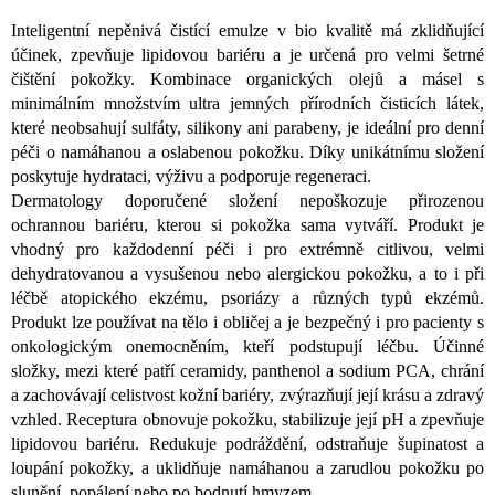
Inteligentní nepěnivá čistící emulze v bio kvalitě má zklidňující
účinek, zpevňuje lipidovou bariéru a je určená pro velmi šetrné
čištění pokožky. Kombinace organických olejů a másel s
minimálním množstvím ultra jemných přírodních čisticích látek,
které neobsahují sulfáty, silikony ani parabeny, je ideální pro denní
péči o namáhanou a oslabenou pokožku. Díky unikátnímu složení
poskytuje hydrataci, výživu a podporuje regeneraci.
Dermatology doporučené složení nepoškozuje přirozenou
ochrannou bariéru, kterou si pokožka sama vytváří. Produkt je
vhodný pro každodenní péči i pro extrémně citlivou, velmi
dehydratovanou a vysušenou nebo alergickou pokožku, a to i při
léčbě atopického ekzému, psoriázy a různých typů ekzémů.
Produkt lze používat na tělo i obličej a je bezpečný i pro pacienty s
onkologickým onemocněním, kteří podstupují léčbu. Účinné
složky, mezi které patří ceramidy, panthenol a sodium PCA, chrání
a zachovávají celistvost kožní bariéry, zvýrazňují její krásu a zdravý
vzhled. Receptura obnovuje pokožku, stabilizuje její pH a zpevňuje
lipidovou bariéru. Redukuje podráždění, odstraňuje šupinatost a
loupání pokožky, a uklidňuje namáhanou a zarudlou pokožku po
slunění, popálení nebo po bodnutí hmyzem.