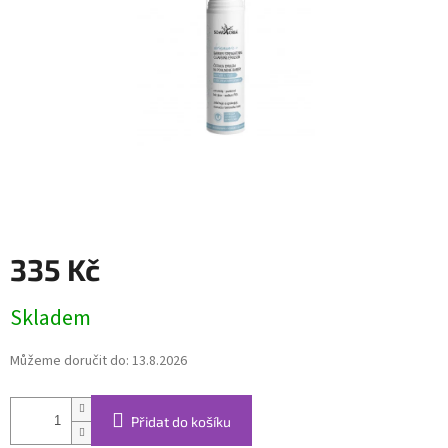
335 Kč
Měrná
Skladem
cena:
Můžeme doručit do:
13.8.2026
Přidat do košíku