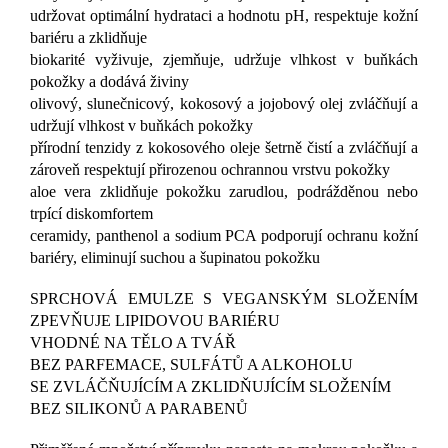
udržovat optimální hydrataci a hodnotu pH, respektuje kožní
bariéru a zklidňuje
biokarité vyživuje, zjemňuje, udržuje vlhkost v buňkách
pokožky a dodává živiny
olivový, slunečnicový, kokosový a jojobový olej zvláčňují a
udržují vlhkost v buňkách pokožky
přírodní tenzidy z kokosového oleje šetrně čistí a zvláčňují a
zároveň respektují přirozenou ochrannou vrstvu pokožky
aloe vera zklidňuje pokožku zarudlou, podrážděnou nebo
trpící diskomfortem
ceramidy, panthenol a sodium PCA podporují ochranu kožní
bariéry, eliminují suchou a šupinatou pokožku
SPRCHOVÁ EMULZE S VEGANSKÝM SLOŽENÍM
ZPEVŇUJE LIPIDOVOU BARIÉRU
VHODNÉ NA TĚLO A TVÁŘ
BEZ PARFEMACE, SULFÁTŮ A ALKOHOLU
SE ZVLÁČŇUJÍCÍM A ZKLIDŇUJÍCÍM SLOŽENÍM
BEZ SILIKONŮ A PARABENŮ