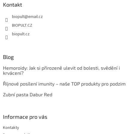
a
Kontakt
t
biopult
@
email.cz
í
BIOPULT.CZ
biopult.cz
Blog
Hemoroidy: Jak si přirozeně ulevit od bolesti, svědění i
krvácení?
Říjnové posílení imunity – naše TOP produkty pro podzim
Zubní pasta Dabur Red
Informace pro vás
Kontakty