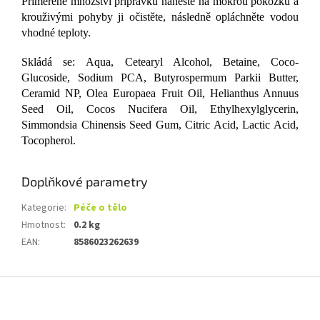
Přiměřené množství přípravku naneste na mokrou pokožku a
krouživými pohyby ji očistěte, následně opláchněte vodou
vhodné teploty.
Skládá se: Aqua, Cetearyl Alcohol, Betaine, Coco-
Glucoside, Sodium PCA, Butyrospermum Parkii Butter,
Ceramid NP, Olea Europaea Fruit Oil, Helianthus Annuus
Seed Oil, Cocos Nucifera Oil, Ethylhexylglycerin,
Simmondsia Chinensis Seed Gum, Citric Acid, Lactic Acid,
Tocopherol.
Doplňkové parametry
Kategorie
:
Péče o tělo
Hmotnost
:
0.2 kg
EAN
:
8586023262639
Z
á
p