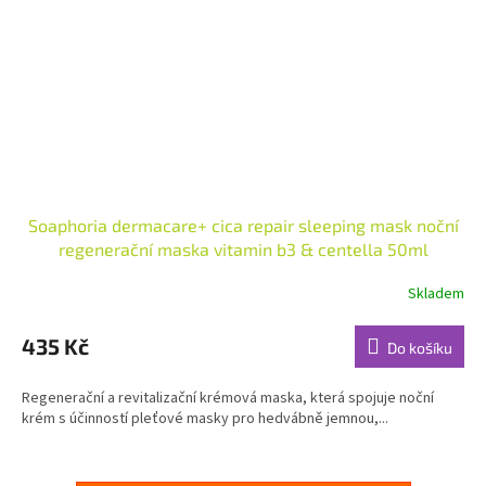
Soaphoria dermacare+ cica repair sleeping mask noční
regenerační maska vitamin b3 & centella 50ml
Skladem
Průměrné
hodnocení
produktu
435 Kč
Do košíku
je
5,0
Regenerační a revitalizační krémová maska, která spojuje noční
z
krém s účinností pleťové masky pro hedvábně jemnou,...
5
hvězdiček.