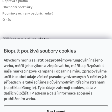
Doprava a platba
Obchodní podmínky
Podmínky ochrany osobních údajů
O nás
Přijímáme online platby
Biopult používá soubory cookies
Abychom mohli zajistit bezproblémové fungování našeho
webu, měřit jeho výkon a zlepšovat ho, měřit a přizpůsobit
naše marketingové kampaně i obsah na míru, zpracováváme
Výrobky označené BIO jsou certifikované kontrolní organizací CZ-
BIO-003
určité osobní údaje včetně pseudonymizovaných. V některých
případech je také sdílíme s důvěryhodnými třetími stranami
(například Google). Tyto údaje zahrnují cookies, data z
dalších úložišť, IP adresu a další informace spojené s
prohlížením webu.
Vytvořil Shoptet
Nastavení