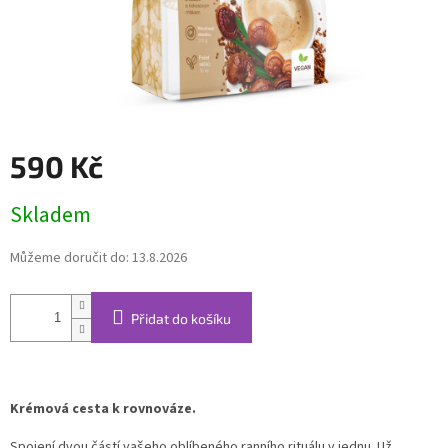
590 Kč
Měrná
Skladem
cena:
Můžeme doručit do:
13.8.2026
Přidat do košíku
Krémová cesta k rovnováze.
Spojení dvou částí vašeho oblíbeného ranního rituálu v jednu. Už