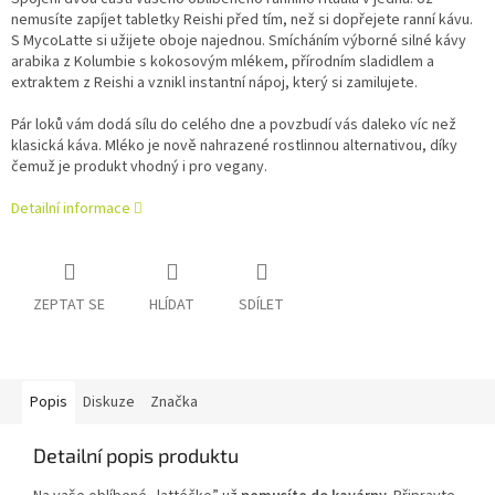
nemusíte zapíjet tabletky Reishi před tím, než si dopřejete ranní kávu.
S MycoLatte si užijete oboje najednou. Smícháním výborné silné kávy
arabika z Kolumbie s kokosovým mlékem, přírodním sladidlem a
extraktem z Reishi a vznikl instantní nápoj, který si zamilujete.
Pár loků vám dodá sílu do celého dne a povzbudí vás daleko víc než
klasická káva. Mléko je nově nahrazené rostlinnou alternativou, díky
čemuž je produkt vhodný i pro vegany.
Detailní informace
ZEPTAT SE
HLÍDAT
SDÍLET
Popis
Diskuze
Značka
Detailní popis produktu