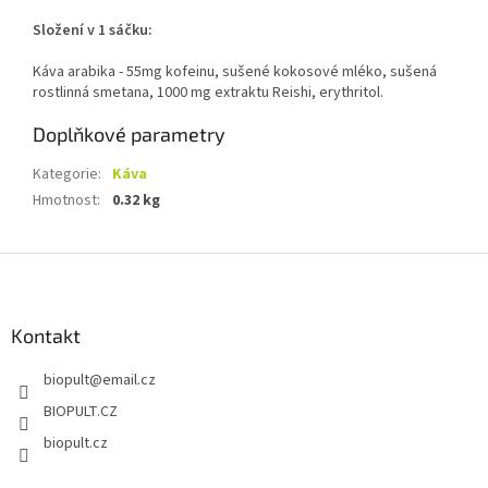
Složení v 1 sáčku:
Káva arabika - 55mg kofeinu, sušené kokosové mléko, sušená
rostlinná smetana, 1000 mg extraktu Reishi, erythritol.
Doplňkové parametry
Kategorie
:
Káva
Hmotnost
:
0.32 kg
Z
á
p
a
Kontakt
t
biopult
@
email.cz
í
BIOPULT.CZ
biopult.cz