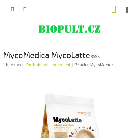
Přejít
NÁKUP
na
obsah
KOŠÍK
MycoMedica MycoLatte
99995
Průměrné
1 hodnocení
Podrobnosti hodnocení
Značka:
MycoMedica
hodnocení
produktu
je
5,0
z
5
hvězdiček.