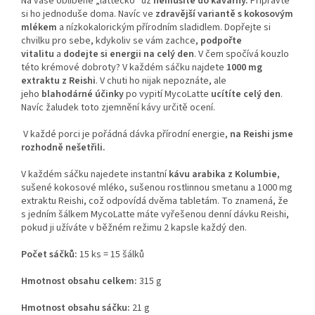
Na vaše oblíbené „lattéčko” už
nemusíte do kavárny.
Připravte
si ho jednoduše doma. Navíc ve
zdravější variantě s kokosovým
mlékem
a nízkokalorickým přírodním sladidlem. Dopřejte si
chvilku pro sebe, kdykoliv se vám zachce,
podpořte
vitalitu
a
dodejte si energii na celý den
. V čem spočívá kouzlo
této krémové dobroty? V každém sáčku najdete
1000 mg
extraktu z Reishi
. V chuti ho nijak nepoznáte, ale
jeho
blahodárné účinky
po vypití MycoLatte
ucítíte celý den
.
Navíc žaludek toto zjemnění kávy určitě ocení.
V každé porci je pořádná dávka přírodní energie,
na Reishi jsme
rozhodně nešetřili.
V každém sáčku najedete instantní
kávu arabika z Kolumbie
,
sušené kokosové mléko, sušenou rostlinnou smetanu a 1000 mg
extraktu Reishi, což odpovídá dvěma tabletám. To znamená, že
s jedním šálkem MycoLatte máte vyřešenou denní dávku Reishi,
pokud ji užíváte v běžném režimu 2 kapsle každý den.
Počet sáčků:
15 ks = 15 šálků
Hmotnost obsahu celkem:
315 g
Hmotnost obsahu sáčku:
21 g