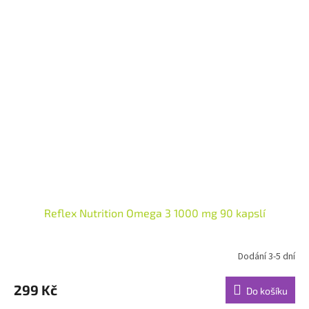
Reflex Nutrition Omega 3 1000 mg 90 kapslí
Dodání 3-5 dní
Průměrné
hodnocení
produktu
299 Kč
Do košíku
je