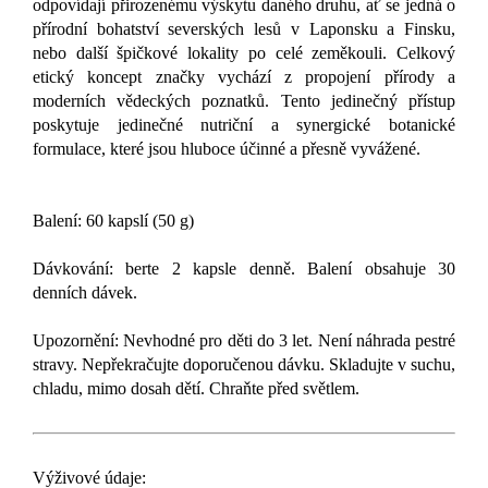
odpovídají přirozenému výskytu daného druhu, ať se jedná o
přírodní bohatství severských lesů v Laponsku a Finsku,
nebo další špičkové lokality po celé zeměkouli. Celkový
etický koncept značky vychází z propojení přírody a
moderních vědeckých poznatků. Tento jedinečný přístup
poskytuje jedinečné nutriční a synergické botanické
formulace, které jsou hluboce účinné a přesně vyvážené.
Balení: 60 kapslí (50 g)
Dávkování: berte 2 kapsle denně. Balení obsahuje 30
denních dávek.
Upozornění: Nevhodné pro děti do 3 let. Není náhrada pestré
stravy. Nepřekračujte doporučenou dávku. Skladujte v suchu,
chladu, mimo dosah dětí. Chraňte před světlem.
Výživové údaje: