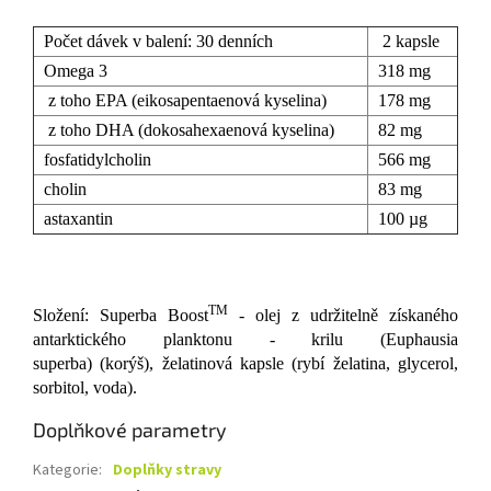
Počet dávek v balení: 30 denních
2 kapsle
Omega 3
318 mg
z toho EPA (eikosapentaenová kyselina)
178 mg
z toho DHA (dokosahexaenová kyselina)
82 mg
fosfatidylcholin
566 mg
cholin
83 mg
astaxantin
100 µg
TM
Složení: Superba Boost
- olej z udržitelně získaného
antarktického planktonu - krilu (Euphausia
superba) (korýš), želatinová kapsle (rybí želatina, glycerol,
sorbitol, voda).
Doplňkové parametry
Kategorie
:
Doplňky stravy