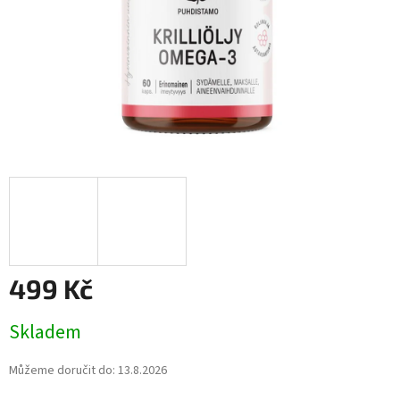
499 Kč
Měrná
Skladem
cena:
Můžeme doručit do:
13.8.2026