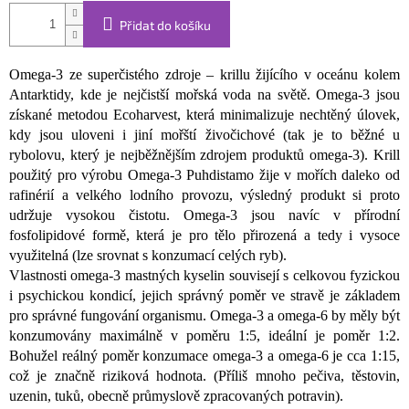
Přidat do košíku
Omega-3 ze superčistého zdroje – krillu žijícího v oceánu kolem
Antarktidy, kde je nejčistší mořská voda na světě. Omega-3 jsou
získané metodou Ecoharvest, která minimalizuje nechtěný úlovek,
kdy jsou uloveni i jiní mořští živočichové (tak je to běžné u
rybolovu, který je nejběžnějším zdrojem produktů omega-3). Krill
použitý pro výrobu Omega-3 Puhdistamo žije v mořích daleko od
rafinérií a velkého lodního provozu, výsledný produkt si proto
udržuje vysokou čistotu. Omega-3 jsou navíc v přírodní
fosfolipidové formě, která je pro tělo přirozená a tedy i vysoce
využitelná (lze srovnat s konzumací celých ryb).
Vlastnosti omega-3 mastných kyselin souvisejí s celkovou fyzickou
i psychickou kondicí, jejich správný poměr ve stravě je základem
pro správné fungování organismu. Omega-3 a omega-6 by měly být
konzumovány maximálně v poměru 1:5, ideální je poměr 1:2.
Bohužel reálný poměr konzumace omega-3 a omega-6 je cca 1:15,
což je značně riziková hodnota. (Příliš mnoho pečiva, těstovin,
uzenin, tuků, obecně průmyslově zpracovaných potravin).