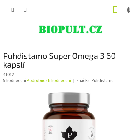
Přejít
NÁKUP
na
obsah
KOŠÍK
Puhdistamo Super Omega 3 60
kapslí
41012
Průměrné
5 hodnocení
Podrobnosti hodnocení
Značka:
Puhdistamo
hodnocení
produktu
je
4,8
z
5
hvězdiček.