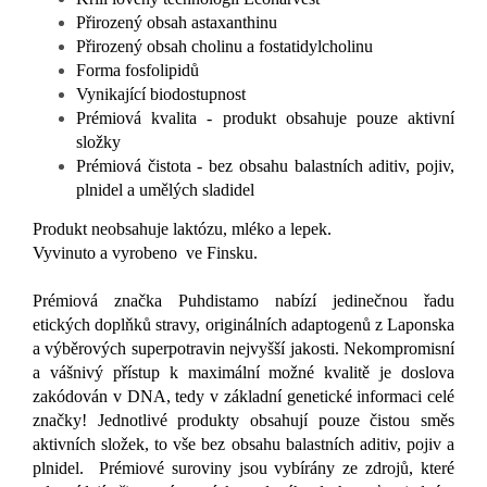
Přirozený obsah astaxanthinu
Přirozený obsah cholinu a fostatidylcholinu
Forma fosfolipidů
Vynikající biodostupnost
Prémiová kvalita - produkt obsahuje pouze aktivní
složky
Prémiová čistota - bez obsahu balastních aditiv, pojiv,
plnidel a umělých sladidel
Produkt neobsahuje laktózu, mléko a lepek.
Vyvinuto a vyrobeno ve Finsku.
Prémiová značka Puhdistamo nabízí jedinečnou řadu
etických doplňků stravy, originálních adaptogenů z Laponska
a výběrových superpotravin nejvyšší jakosti. Nekompromisní
a vášnivý přístup k maximální možné kvalitě je doslova
zakódován v DNA, tedy v základní genetické informaci celé
značky! Jednotlivé produkty obsahují pouze čistou směs
aktivních složek, to vše bez obsahu balastních aditiv, pojiv a
plnidel. Prémiové suroviny jsou vybírány ze zdrojů, které