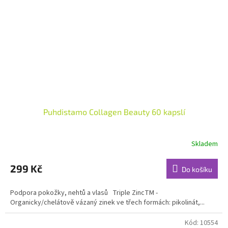
Puhdistamo Collagen Beauty 60 kapslí
Skladem
Průměrné
hodnocení
produktu
299 Kč
Do košíku
je
5,0
Podpora pokožky, nehtů a vlasů Triple ZincTM -
z
Organicky/chelátově vázaný zinek ve třech formách: pikolinát,...
5
hvězdiček.
Kód:
10554