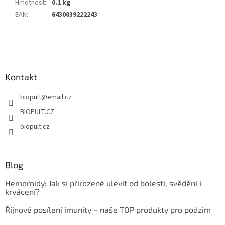
Hmotnost
:
0.1 kg
EAN
:
6430039222243
Z
á
p
a
Kontakt
t
biopult
@
email.cz
í
BIOPULT.CZ
biopult.cz
Blog
Hemoroidy: Jak si přirozeně ulevit od bolesti, svědění i
krvácení?
Říjnové posílení imunity – naše TOP produkty pro podzim