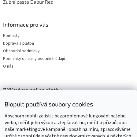
Zubní pasta Dabur Red
Informace pro vás
Kontakty
Doprava a platba
Obchodní podmínky
Podmínky ochrany osobních údajů
O nás
Přijímáme online platby
Biopult používá soubory cookies
Abychom mohli zajistit bezproblémové fungování našeho
webu, měřit jeho výkon a zlepšovat ho, měřit a přizpůsobit
naše marketingové kampaně i obsah na míru, zpracováváme
Výrobky označené BIO jsou certifikované kontrolní organizací CZ-
BIO-003
určité osobní údaje včetně pseudonymizovaných. V některých