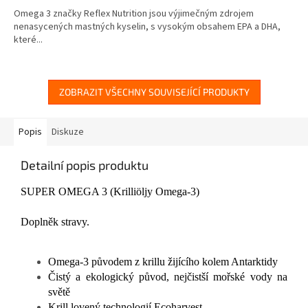
4,8
Omega 3 značky Reflex Nutrition jsou výjimečným zdrojem
z
nenasycených mastných kyselin, s vysokým obsahem EPA a DHA,
5
které...
hvězdiček.
ZOBRAZIT VŠECHNY SOUVISEJÍCÍ PRODUKTY
Popis
Diskuze
Detailní popis produktu
SUPER OMEGA 3 (Krilliöljy Omega-3)
Doplněk stravy.
Omega-3 původem z krillu žijícího kolem Antarktidy
Čistý a ekologický původ, nejčistší mořské vody na
světě
Krill lovený technologií Ecoharvest