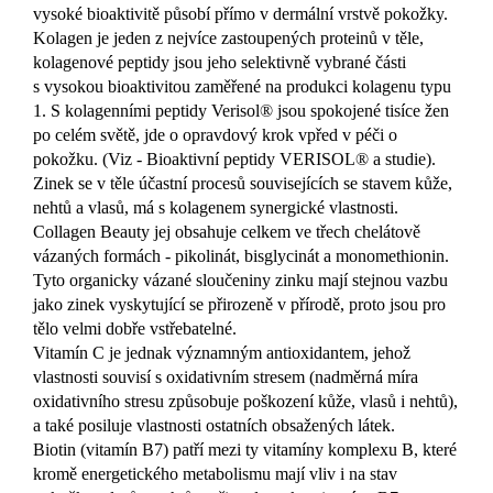
vysoké bioaktivitě působí přímo v dermální vrstvě pokožky.
Kolagen je jeden z nejvíce zastoupených proteinů v těle,
kolagenové peptidy jsou jeho selektivně vybrané části
s vysokou bioaktivitou zaměřené na produkci kolagenu typu
1. S kolagenními peptidy Verisol® jsou spokojené tisíce žen
po celém světě, jde o opravdový krok vpřed v péči o
pokožku. (Viz - Bioaktivní peptidy VERISOL® a studie).
Zinek se v těle účastní procesů souvisejících se stavem kůže,
nehtů a vlasů, má s kolagenem synergické vlastnosti.
Collagen Beauty jej obsahuje celkem ve třech chelátově
vázaných formách - pikolinát, bisglycinát a monomethionin.
Tyto organicky vázané sloučeniny zinku mají stejnou vazbu
jako zinek vyskytující se přirozeně v přírodě, proto jsou pro
tělo velmi dobře vstřebatelné.
Vitamín C je jednak významným antioxidantem, jehož
vlastnosti souvisí s oxidativním stresem (nadměrná míra
oxidativního stresu způsobuje poškození kůže, vlasů i nehtů),
a také posiluje vlastnosti ostatních obsažených látek.
Biotin (vitamín B7) patří mezi ty vitamíny komplexu B, které
kromě energetického metabolismu mají vliv i na stav