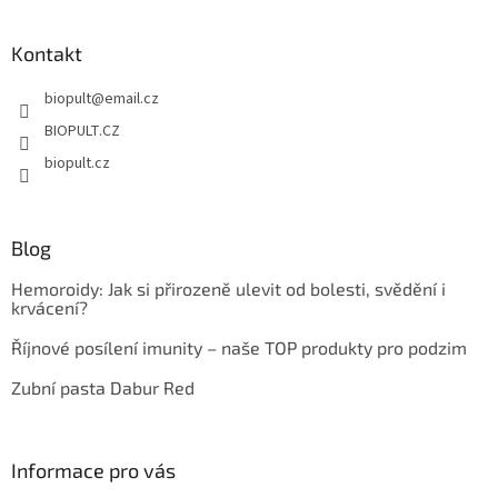
á
p
a
Kontakt
t
biopult
@
email.cz
í
BIOPULT.CZ
biopult.cz
Blog
Hemoroidy: Jak si přirozeně ulevit od bolesti, svědění i
krvácení?
Říjnové posílení imunity – naše TOP produkty pro podzim
Zubní pasta Dabur Red
Informace pro vás