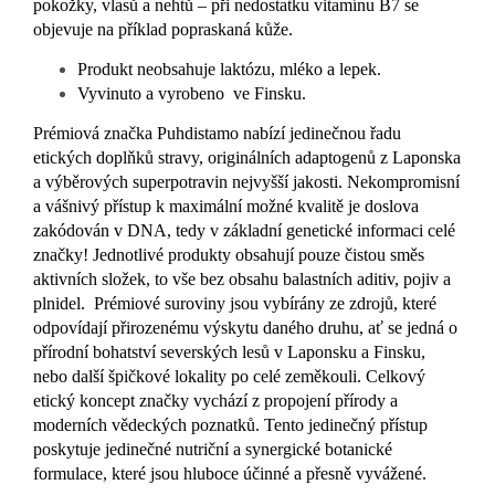
pokožky, vlasů a nehtů – při nedostatku vitamínu B7 se
objevuje na příklad popraskaná kůže.
Produkt neobsahuje laktózu, mléko a lepek.
Vyvinuto a vyrobeno ve Finsku.
Prémiová značka Puhdistamo nabízí jedinečnou řadu
etických doplňků stravy, originálních adaptogenů z Laponska
a výběrových superpotravin nejvyšší jakosti. Nekompromisní
a vášnivý přístup k maximální možné kvalitě je doslova
zakódován v DNA, tedy v základní genetické informaci celé
značky! Jednotlivé produkty obsahují pouze čistou směs
aktivních složek, to vše bez obsahu balastních aditiv, pojiv a
plnidel. Prémiové suroviny jsou vybírány ze zdrojů, které
odpovídají přirozenému výskytu daného druhu, ať se jedná o
přírodní bohatství severských lesů v Laponsku a Finsku,
nebo další špičkové lokality po celé zeměkouli. Celkový
etický koncept značky vychází z propojení přírody a
moderních vědeckých poznatků. Tento jedinečný přístup
poskytuje jedinečné nutriční a synergické botanické
formulace, které jsou hluboce účinné a přesně vyvážené.