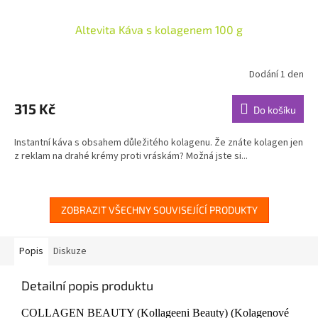
Altevita Káva s kolagenem 100 g
Dodání 1 den
Průměrné
hodnocení
produktu
315 Kč
Do košíku
je
5,0
Instantní káva s obsahem důležitého kolagenu. Že znáte kolagen jen
z
z reklam na drahé krémy proti vráskám? Možná jste si...
5
hvězdiček.
ZOBRAZIT VŠECHNY SOUVISEJÍCÍ PRODUKTY
Popis
Diskuze
Detailní popis produktu
COLLAGEN BEAUTY (Kollageeni Beauty) (Kolagenové