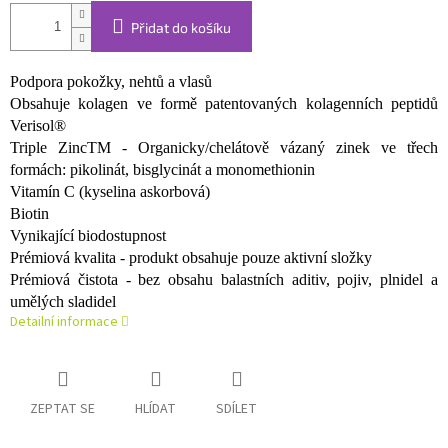
Přidat do košíku
Podpora pokožky, nehtů a vlasů
Obsahuje kolagen ve formě patentovaných kolagenních peptidů
Verisol®
Triple ZincTM - Organicky/chelátově vázaný zinek ve třech
formách: pikolinát, bisglycinát a monomethionin
Vitamín C (kyselina askorbová)
Biotin
Vynikající biodostupnost
Prémiová kvalita - produkt obsahuje pouze aktivní složky
Prémiová čistota - bez obsahu balastních aditiv, pojiv, plnidel a
umělých sladidel
Detailní informace
ZEPTAT SE
HLÍDAT
SDÍLET