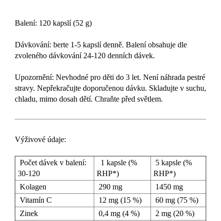
Balení: 120 kapslí (52 g)
Dávkování: berte 1-5 kapslí denně. Balení obsahuje dle
zvoleného dávkování 24-120 denních dávek.
Upozornění: Nevhodné pro děti do 3 let. Není náhrada pestré
stravy. Nepřekračujte doporučenou dávku. Skladujte v suchu,
chladu, mimo dosah dětí. Chraňte před světlem.
Výživové údaje:
Počet dávek v balení:
1 kapsle (%
5 kapsle (%
30-120
RHP*)
RHP*)
Kolagen
290 mg
1450 mg
Vitamín C
12 mg (15 %)
60 mg (75 %)
Zinek
0,4 mg (4 %)
2 mg (20 %)