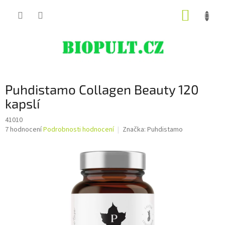
Přejít
NÁKUP
na
obsah
KOŠÍK
Puhdistamo Collagen Beauty 120
kapslí
41010
Průměrné
7 hodnocení
Podrobnosti hodnocení
Značka:
Puhdistamo
hodnocení
produktu
je
5,0
z
5
hvězdiček.