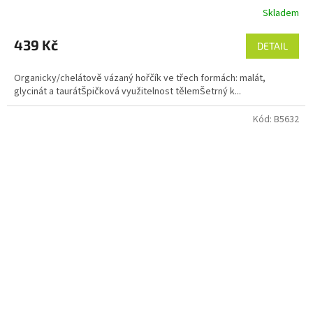
Skladem
Průměrné
hodnocení
produktu
439 Kč
DETAIL
je
4,9
Organicky/chelátově vázaný hořčík ve třech formách: malát,
z
glycinát a taurátŠpičková využitelnost tělemŠetrný k...
5
hvězdiček.
Kód:
B5632