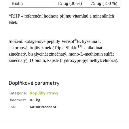
Biotin
15 µg (30 %)
75 µg (150 %)
*RHP – referenční hodnota příjmu vitamínů a minerálních
látek.
®
Složení: kolagenové peptidy Verisol
B, kyselina L-
TM
askorbová, trojitý zinek (Tripla Sinkin
- pikolinát
zinečnatý, bisglycinát zinečnatý, mono-L-methionin sulfát
zinečnatý), D-biotin, kapsle (hydroxypropylmethylcelulóza).
Doplňkové parametry
Kategorie
:
Doplňky stravy
Hmotnost
:
0.1 kg
EAN
:
6430039222274
Z