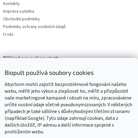
Kontakty
Doprava a platba
Obchodní podmínky
Podmínky ochrany osobních údajů
O nás
Přijímáme online platby
Biopult používá soubory cookies
Abychom mohli zajistit bezproblémové fungování našeho
webu, měřit jeho výkon a zlepšovat ho, měřit a přizpůsobit
naše marketingové kampaně i obsah na míru, zpracováváme
Výrobky označené BIO jsou certifikované kontrolní organizací CZ-
BIO-003
určité osobní údaje včetně pseudonymizovaných. V některých
případech je také sdílíme s důvěryhodnými třetími stranami
(například Google). Tyto údaje zahrnují cookies, data z
dalších úložišť, IP adresu a další informace spojené s
prohlížením webu.