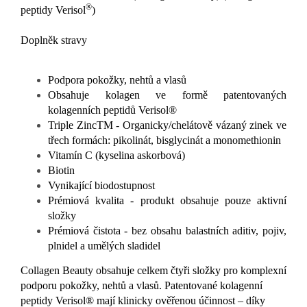
®
peptidy Verisol
)
Doplněk stravy
Podpora pokožky, nehtů a vlasů
Obsahuje kolagen ve formě patentovaných
kolagenních peptidů Verisol®
Triple ZincTM - Organicky/chelátově vázaný zinek ve
třech formách: pikolinát, bisglycinát a monomethionin
Vitamín C (kyselina askorbová)
Biotin
Vynikající biodostupnost
Prémiová kvalita - produkt obsahuje pouze aktivní
složky
Prémiová čistota - bez obsahu balastních aditiv, pojiv,
plnidel a umělých sladidel
Collagen Beauty obsahuje celkem čtyři složky pro komplexní
podporu pokožky, nehtů a vlasů. Patentované kolagenní
peptidy Verisol® mají klinicky ověřenou účinnost – díky