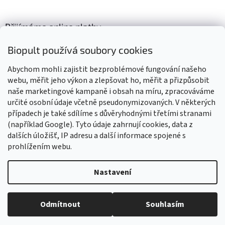
Přijímáme online platby
Biopult používá soubory cookies
Abychom mohli zajistit bezproblémové fungování našeho
webu, měřit jeho výkon a zlepšovat ho, měřit a přizpůsobit
naše marketingové kampaně i obsah na míru, zpracováváme
Výrobky označené BIO jsou certifikované kontrolní organizací CZ-
BIO-003
určité osobní údaje včetně pseudonymizovaných. V některých
případech je také sdílíme s důvěryhodnými třetími stranami
(například Google). Tyto údaje zahrnují cookies, data z
dalších úložišť, IP adresu a další informace spojené s
prohlížením webu.
Vytvořil Shoptet
Nastavení
Vážení zákazníci, z důvodu čerpání dovolené budou všechny
objednávky přijaté v tomto období expedovány od 17. srpna 2026.
Copyright 2026
Biopult.cz
. Všechna práva vyhrazena.
Upravit
Děkujeme za pochopení, trpělivost i vaši přízeň. Přejeme vám krásné
Odmítnout
Souhlasím
nastavení cookies
léto! Tým Biopult.cz