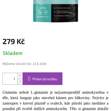
279 Kč
Měrná
Skladem
cena:
Můžeme doručit do:
13.8.2026
Přidat do košíku
Glutamin neboli L-glutamin je nejzastoupenější aminokyselina v
těle, která funguje jako stavební kámen pro bílkoviny. Nejvíce je
zastoupen v krevní plazmě a svalech, kde působí jako mediátor a
pomáhá při tvorbě dalších aminokyselin. Tělo si glutamin dokáže