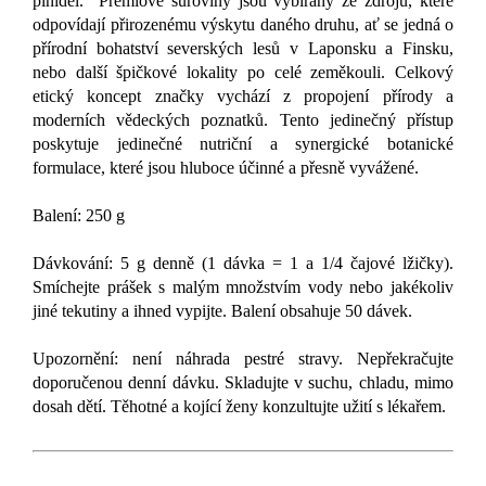
plnidel. Prémiové suroviny jsou vybírány ze zdrojů, které
odpovídají přirozenému výskytu daného druhu, ať se jedná o
přírodní bohatství severských lesů v Laponsku a Finsku,
nebo další špičkové lokality po celé zeměkouli. Celkový
etický koncept značky vychází z propojení přírody a
moderních vědeckých poznatků. Tento jedinečný přístup
poskytuje jedinečné nutriční a synergické botanické
formulace, které jsou hluboce účinné a přesně vyvážené.
Balení: 250 g
Dávkování: 5 g denně (1 dávka = 1 a 1/4 čajové lžičky).
Smíchejte prášek s malým množstvím vody nebo jakékoliv
jiné tekutiny a ihned vypijte. Balení obsahuje 50 dávek.
Upozornění: není náhrada pestré stravy. Nepřekračujte
doporučenou denní dávku. Skladujte v suchu, chladu, mimo
dosah dětí. Těhotné a kojící ženy konzultujte užití s lékařem.