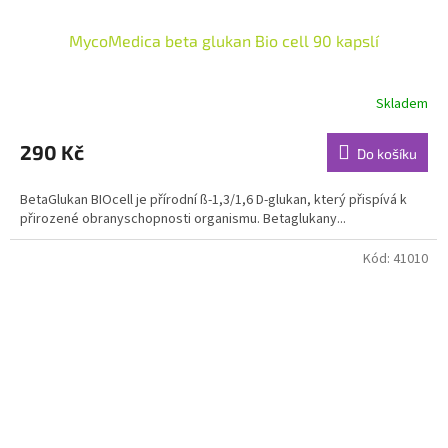
MycoMedica beta glukan Bio cell 90 kapslí
Skladem
Průměrné
hodnocení
produktu
290 Kč
Do košíku
je
4,9
BetaGlukan BIOcell je přírodní ß-1,3/1,6 D-glukan, který přispívá k
z
přirozené obranyschopnosti organismu. Betaglukany...
5
hvězdiček.
Kód:
41010