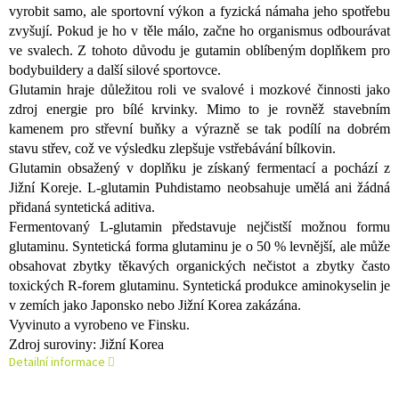
vyrobit samo, ale sportovní výkon a fyzická námaha jeho spotřebu
zvyšují. Pokud je ho v těle málo, začne ho organismus odbourávat
ve svalech. Z tohoto důvodu je gutamin oblíbeným doplňkem pro
bodybuildery a další silové sportovce.
Glutamin hraje důležitou roli ve svalové i mozkové činnosti jako
zdroj energie pro bílé krvinky. Mimo to je rovněž stavebním
kamenem pro střevní buňky a výrazně se tak podílí na dobrém
stavu střev, což ve výsledku zlepšuje vstřebávání bílkovin.
Glutamin obsažený v doplňku je získaný fermentací a pochází z
Jižní Koreje. L-glutamin Puhdistamo neobsahuje umělá ani žádná
přidaná syntetická aditiva.
Fermentovaný L-glutamin představuje nejčistší možnou formu
glutaminu. Syntetická forma glutaminu je o 50 % levnější, ale může
obsahovat zbytky těkavých organických nečistot a zbytky často
toxických R-forem glutaminu. Syntetická produkce aminokyselin je
v zemích jako Japonsko nebo Jižní Korea zakázána.
Vyvinuto a vyrobeno ve Finsku.
Zdroj suroviny: Jižní Korea
Detailní informace