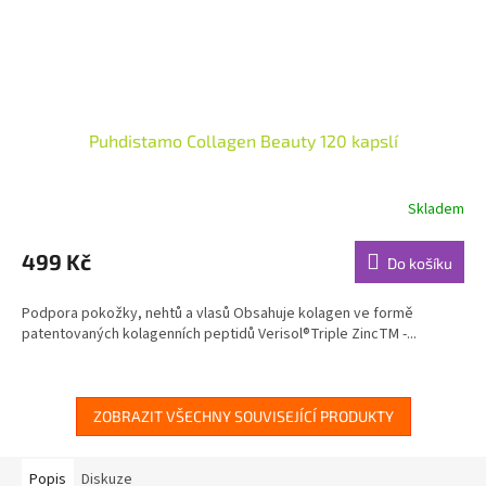
Puhdistamo Collagen Beauty 120 kapslí
Skladem
Průměrné
hodnocení
produktu
499 Kč
Do košíku
je
5,0
Podpora pokožky, nehtů a vlasů Obsahuje kolagen ve formě
z
patentovaných kolagenních peptidů Verisol®Triple ZincTM -...
5
hvězdiček.
ZOBRAZIT VŠECHNY SOUVISEJÍCÍ PRODUKTY
Popis
Diskuze