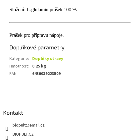
Složení: L-glutamin prášek 100 %
Prášek pro přípravu nápoje.
Doplňkové parametry
Kategorie
:
Doplňky stravy
Hmotnost
:
0.25 kg
EAN
:
6430039223509
Z
á
p
a
Kontakt
t
biopult
@
email.cz
í
BIOPULT.CZ