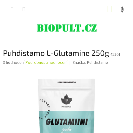
Přejít
NÁKUP
na
obsah
KOŠÍK
Puhdistamo L-Glutamine 250g
41101
Průměrné
3 hodnocení
Podrobnosti hodnocení
Značka:
Puhdistamo
hodnocení
produktu
je
5,0
z
5
hvězdiček.