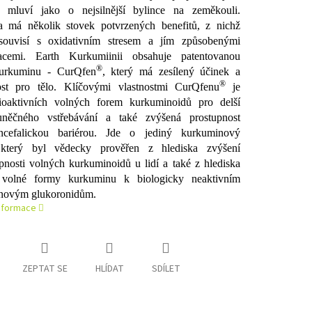
e mluví jako o nejsilnější bylince na zeměkouli.
 má několik stovek potvrzených benefitů, z nichž
 souvisí s oxidativním stresem a jím způsobenými
acemi. Earth Kurkumiinii obsahuje patentovanou
®
urkuminu - CurQfen
, který má zesílený účinek a
®
ost pro tělo. Klíčovými vlastnostmi CurQfenu
je
ioaktivních volných forem kurkuminoidů pro delší
něčného vstřebávání a také zvýšená prostupnost
ncefalickou bariérou. Jde o jediný kurkuminový
 který byl vědecky prověřen z hlediska zvýšení
pnosti volných kurkuminoidů u lidí a také z hlediska
volné formy kurkuminu k biologicky neaktivním
novým glukoronidům.
informace
ZEPTAT SE
HLÍDAT
SDÍLET