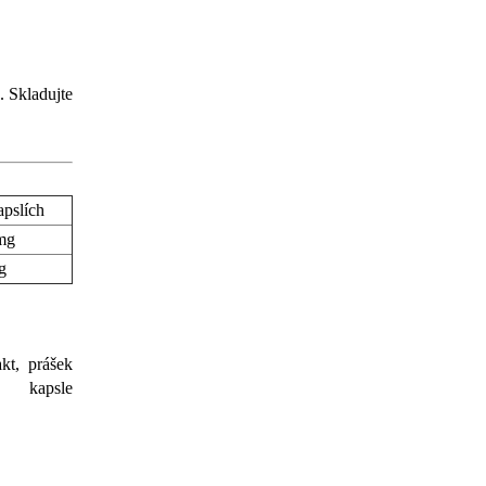
. Skladujte
apslích
mg
g
kt, prášek
 kapsle