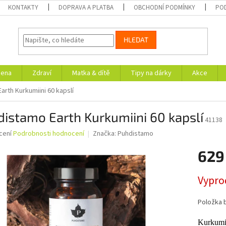
KONTAKTY
DOPRAVA A PLATBA
OBCHODNÍ PODMÍNKY
PO
HLEDAT
iena
Zdraví
Matka & dítě
Tipy na dárky
Akce
arth Kurkumiini 60 kapslí
istamo Earth Kurkumiini 60 kapslí
41138
né
cení
Podrobnosti hodnocení
Značka:
Puhdistamo
ní
629
u
Měrná
Vypro
cena:
ek.
Položka 
Kurkumin