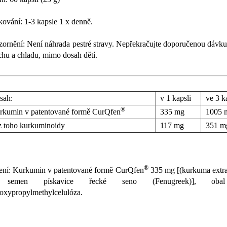
ování: 1-3 kapsle 1 x denně.
ornění: Není náhrada pestré stravy. Nepřekračujte doporučenou dávku
chu a chladu, mimo dosah dětí.
sah:
v 1 kapsli
ve 3 k
®
kumin v patentované formě CurQfen
335 mg
1005 
oho kurkuminoidy
117 mg
351 m
®
ení: Kurkumin v patentované formě CurQfen
335 mg [(kurkuma extra
semen pískavice řecké seno (Fenugreek)], obal
oxypropylmethylcelulóza.