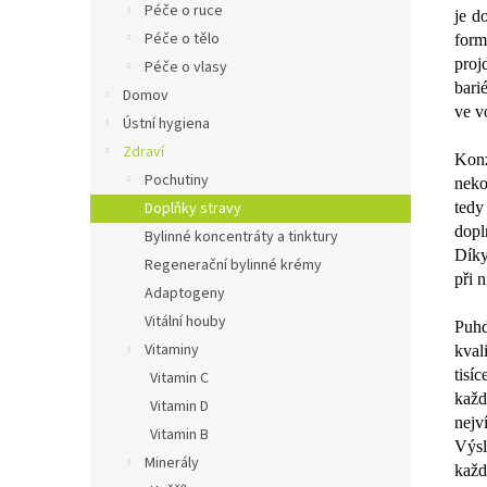
Péče o ruce
je d
Péče o tělo
form
proj
Péče o vlasy
bari
Domov
ve v
Ústní hygiena
Zdraví
Kon
Pochutiny
neko
tedy
Doplňky stravy
dopl
Bylinné koncentráty a tinktury
Dík
Regenerační bylinné krémy
při 
Adaptogeny
Vitální houby
Puhd
Vitaminy
kval
tisí
Vitamin C
každ
Vitamin D
nejv
Vitamin B
Výs
Minerály
každ