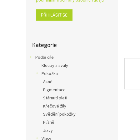
podmínkami ochrany osobních údajů
n
e
l
PŘIHLÁSIT SE
Přeskočit
Kategorie
kategorie
Podle cíle
Klouby a svaly
Pokožka
Akné
Pigmentace
Stárnutí pleti
Křečové žíly
Svědění pokožky
Plísně
Jizvy
Vlasy