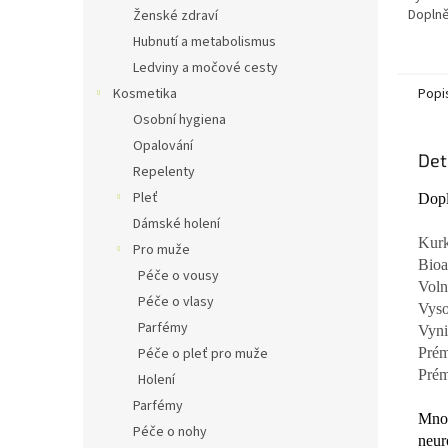
Doplně
Ženské zdraví
kyseli
Hubnutí a metabolismus
Ledviny a močové cesty
Popi
Kosmetika
Osobní hygiena
Opalování
Det
Repelenty
Pleť
Dopl
Dámské holení
Kurk
Pro muže
Bioa
Péče o vousy
Voln
Péče o vlasy
Vyso
Parfémy
Vyni
Prém
Péče o pleť pro muže
Prém
Holení
Parfémy
Mno
Péče o nohy
neur