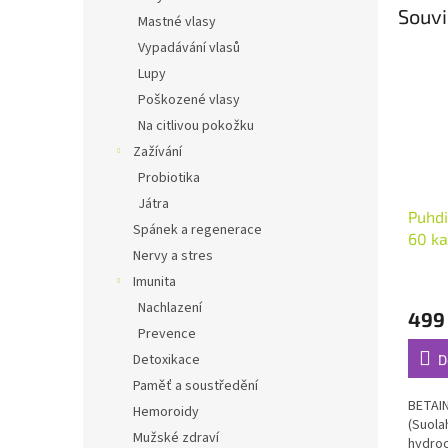
Souvi
Mastné vlasy
Vypadávání vlasů
Lupy
Poškozené vlasy
Na citlivou pokožku
Zažívání
Probiotika
Játra
Puhd
Spánek a regenerace
60 ka
Nervy a stres
Průmě
Imunita
hodno
Nachlazení
499
produ
Prevence
je
5,0
Detoxikace
D
z
Paměť a soustředění
5
BETAIN
Hemoroidy
hvězdi
(Suola
Mužské zdraví
hydroc