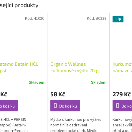
sející produkty
Kód:
41020
Kód:
B0338
Tip
istamo Betain HCL
Organic Wellnes
Kurkumov
pslí
kurkumové mýdlo 70 g
námaze z
kloubů 6
Skladem
Skladem
rné
Průměrné
Průměrné
cení
hodnocení
hodnocení
 Kč
58 Kč
279 Kč
ktu
produktu
produktu
je
je
4,3
4,7
o košíku
Do košíku
Do ko
z
z
5
5
E HCL + PEPSIN
Mýdlo s kurkumou pro výživu
Kurkumov
ček.
hvězdiček.
hvězdiček.
happo) (Betain-
normální a ozdravení
sprej skvě
hlorid + Pepsin)
problematické pleti. Mýdlo
před a po 