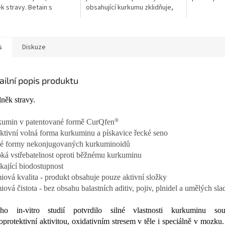
k stravy. Betain s
obsahující kurkumu zklidňuje,
nou chlorovodíkovou...
skvěle...
s
Diskuze
ailní popis produktu
něk stravy.
®
umin v patentované formě CurQfen
ktivní volná forma kurkuminu a pískavice řecké seno
é formy nekonjugovaných kurkuminoidů
ká vstřebatelnost oproti běžnému kurkuminu
kající biodostupnost
iová kvalita - produkt obsahuje pouze aktivní složky
iová čistota - bez obsahu balastních aditiv, pojiv, plnidel a umělých sla
ho in-vitro studií potvrdilo silné vlastnosti kurkuminu souv
oprotektivní aktivitou, oxidativním stresem v těle i speciálně v mozku