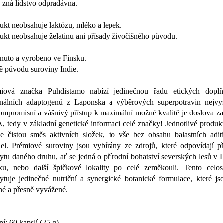
é zná lidstvo odpradávna.
ukt neobsahuje laktózu, mléko a lepek.
ukt neobsahuje želatinu ani přísady živočišného původu.
nuto a vyrobeno ve Finsku.
 původu suroviny Indie.
iová značka Puhdistamo nabízí jedinečnou řadu etických doplň
inálních adaptogenů z Laponska a výběrových superpotravin nejvyšš
mpromisní a vášnivý přístup k maximální možné kvalitě je doslova z
 tedy v základní genetické informaci celé značky! Jednotlivé produk
e čistou směs aktivních složek, to vše bez obsahu balastních aditi
del. Prémiové suroviny jsou vybírány ze zdrojů, které odpovídají p
ytu daného druhu, ať se jedná o přírodní bohatství severských lesů v
ku, nebo další špičkové lokality po celé zeměkouli. Tento celost
ytuje jedinečné nutriční a synergické botanické formulace, které j
né a přesně vyvážené.
ní: 60 kapslí (25 g)