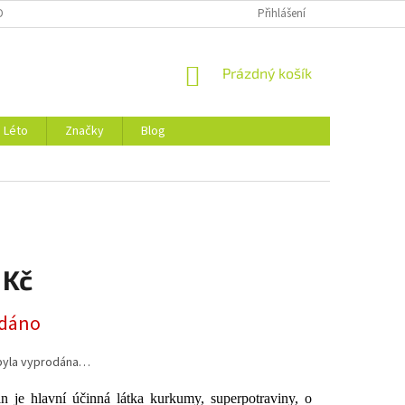
DMÍNKY OCHRANY OSOBNÍCH ÚDAJŮ
O NÁS
Přihlášení
NÁKUPNÍ
Prázdný košík
KOŠÍK
Léto
Značky
Blog
 Kč
dáno
byla vyprodána…
 je hlavní účinná látka kurkumy, superpotraviny, o