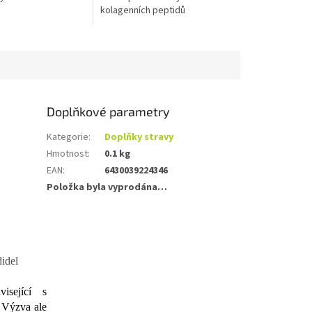
kolagenních peptidů
Verisol®Triple ZincTM -...
Doplňkové parametry
Kategorie
:
Doplňky stravy
Hmotnost
:
0.1 kg
EAN
:
6430039224346
Položka byla vyprodána…
didel
isející s
. Výzva ale