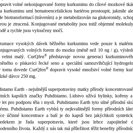
opravit volné nekonjugované formy kurkuminu do cílové mozkové tkán
a kurkuminu umí hematoencefalickou bariérou prostoupit, jakmile al
de biotransformací (trávením) a je metabolizován na glukoronidy, schop
érou je ztracená. Konjugované metabolity jsou totiž objemné molekul
odě a rychle jsou vyloučeny močí.
zumace vysokých dávek běžného kurkuminu vede pouze k malému 
njugovaných volných forem do mozku (méně než 10 ng / g), výsledn
®
 velmi malý. CurQfen
představuje novou generaci kurkuminovéh
něného o pískavici řecké seno a speciální samozvlhčující hydrogelo
®
y tomu dovede CurQfen
dopravit vysoké množství volné formy ku
nízké dávce 250 mg.
istamo Earth - nejsilnější superpotraviny matky přírody koncentrovan
itních kapslích značky Puhdistamo. Lidstvo užívá bylinky, kořeny 
ce let pro podporu těla i mysli. Puhdistamo Earth tyto silné přírodní slo
ému. Puhdistamo Earth vybírá ty nejkvalitnější formy přírodních láte
íce účinné koncentrace a balí je do kapslí bez jakýchkoli syntetick
ledekem je řada superpotravin, které jsou lehce zapojitelné 
odenního života. Každý z nás tak má příležitost těžit benefity přírodníc