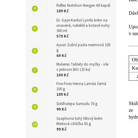
Reflex Nutrition Nexgen 60 kapslí
189 Kč
Dávk
Dr. Gaye Karitol Lymfa krém na
unavené, nateklé a bolavé nohy
Upoz
300 ml
v su
579 Kč
Ayusri Zubní pasta neemová 100
g
69 Kč
Ob
Mulieres Tablety do myčky - vše
Kur
v jednom BIO (25 ks)
169 Kč
z t
Five Fives Henna Lamda černá
100 g
189 Kč
Slož
Siddhalepa Sumudu 70 g
99 Kč
ze 
hydr
Soaphoria tuhý tělový krém
Medová cihlička 65 g
99 Kč