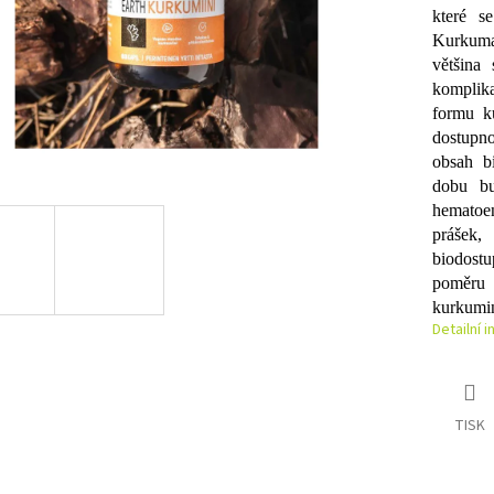
které s
Kurkuma
většina
komplik
formu k
dostupn
obsah b
dobu bu
hematoe
prášek,
biodostu
poměru 
kurkumi
Detailní 
TISK