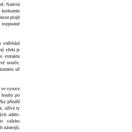
ě. Nativní
e kurkumin
nost projít
y rozpustné
vstřebání
ý efekt je
o extraktu
vé nosiče.
rkuminu už
é ve vysoce
a houby po
žky přináší
k, užívá ty
ých aditiv.
do vašeho
h nástrojů,