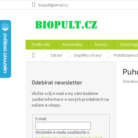
Přejít
biopult@email.cz
na
obsah
Podle cíle
Kosmetika
Domov
Ústní hyg
Domů
Zdraví
Doplňky stravy
Puhdistamo E
P
Puhd
o
s
Průměr
4 hodno
Odebírat newsletter
t
hodnoce
r
produkt
Vložte svůj e-mail a my vám budeme
a
je
zasílat informace o nových produktech na
5,0
n
našem e-shopu.
z
n
5
í
E-mail
hvězdič
p
a
Vložením e-mailu souhlasíte s