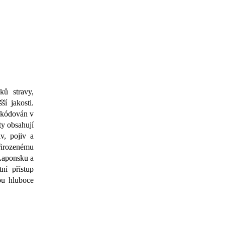
ků stravy,
í jakosti.
akódován v
ty obsahují
v, pojiv a
řirozenému
 Laponsku a
ní přístup
sou hluboce