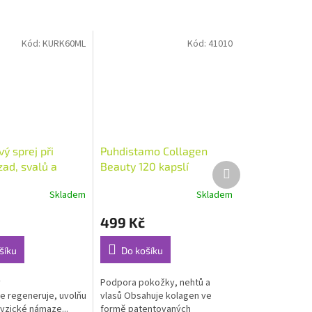
Kód:
KURK60ML
Kód:
41010
ý sprej při
Puhdistamo Collagen
ad, svalů a
Beauty 120 kapslí
Další
produkt
0 ml
Skladem
Skladem
Průměrné
hodnocení
499 Kč
produktu
je
5,0
šíku
Do košíku
z
5
ý
Podpora pokožky, nehtů a
hvězdiček.
le regeneruje, uvolňuje a prohřívá pokožku
vlasů Obsahuje kolagen ve
fyzické námaze...
formě patentovaných