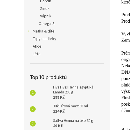
Hořčík
kter
Zinek
Prod
Vápník
Prod
Omega-3
Matka & dítě
Vyvi
Tipy na dárky
Země
Akce
Prém
Léto
orig
Neko
DNA,
Top 10 produktů
pouz
plni
Five Fives Henna egyptská
výsk
Lamda 200 g
199 Kč
Fins
posk
Jukl sírová mast 50 ml
účin
114 Kč
Sattva Henna na tělo 30 g
49 Kč
Bale