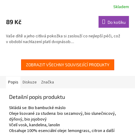
Skladem
Průměrné
hodnocení
produktu
89 Kč
Do košíku
je
4,8
Vaše dítě a jeho citlivá pokožka si zaslouží co nejlepší péči, což
z
v období nachlazení platí dvojnásob....
5
hvězdiček.
ZOBRAZIT VŠECHNY SOUVISEJÍCÍ PRODUKTY
Popis
Diskuze
Značka
Detailní popis produktu
Skládá se: Bio bambucké máslo
Oleje lisované za studena: bio sezamový, bio slunečnicový,
dýňový, bio jojobový
Včelí vosk, kandelina, lanolin
Obsahuje 100% esenciální oleje: lemongrass, citron a další