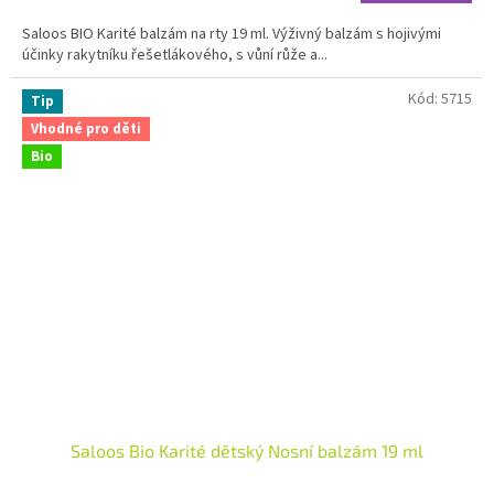
4,9
Saloos BIO Karité balzám na rty 19 ml. Výživný balzám s hojivými
z
účinky rakytníku řešetlákového, s vůní růže a...
5
hvězdiček.
Kód:
5715
Tip
Vhodné pro děti
Bio
Saloos Bio Karité dětský Nosní balzám 19 ml