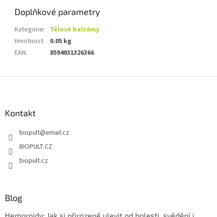
Doplňkové parametry
Kategorie
:
Tělové balzámy
Hmotnost
:
0.05 kg
EAN
:
8594031326366
Z
á
p
a
Kontakt
t
biopult
@
email.cz
í
BIOPULT.CZ
biopult.cz
Blog
Hemoroidy: Jak si přirozeně ulevit od bolesti, svědění i