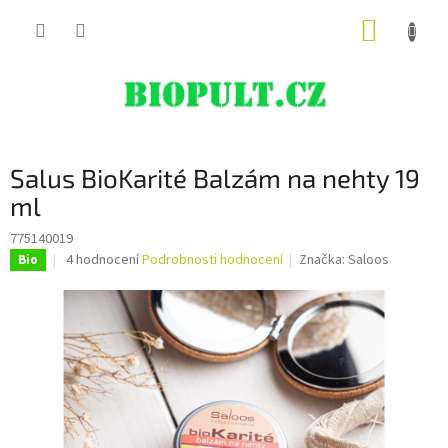
Přejít
NÁKUP
na
obsah
KOŠÍK
Salus BioKarité Balzám na nehty 19
ml
775140019
Průměrné
4 hodnocení
Podrobnosti hodnocení
Značka:
Saloos
Bio
hodnocení
produktu
je
5,0
z
5
hvězdiček.