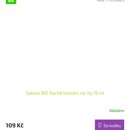
Kód:
775150019
Bio
Saloos BIO Karité balzám na rty 19 ml
Skladem
Průměrné
hodnocení
produktu
109 Kč
Do košíku
je