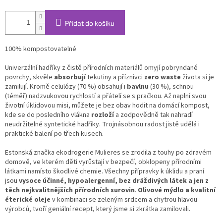
Přidat do košíku
100% kompostovatelné
Univerzální hadříky z čistě přírodních materiálů omyjí pobryndané
povrchy, skvěle
absorbují
tekutiny a příznivci
zero waste
života si je
zamilují. Kromě celulózy (70 %) obsahují i
bavlnu
(30 %), schnou
(téměř) nadzvukovou rychlostí a přátelí se s pračkou. Až naplní svou
životní úklidovou misi, můžete je bez obav hodit na domácí kompost,
kde se do posledního vlákna
rozloží
a zodpovědně tak nahradí
neudržitelné syntetické hadříky. Trojnásobnou radost jistě udělá i
praktické balení po třech kusech.
Estonská značka ekodrogerie Mulieres se zrodila z touhy po zdravém
domově, ve kterém děti vyrůstají v bezpečí, obklopeny přírodními
látkami namísto škodlivé chemie. Všechny přípravky k úklidu a praní
jsou
vysoce účinné, hypoalergenní, bez dráždivých látek a jen z
těch nejkvalitnějších přírodních surovin
.
Olivové mýdlo a kvalitní
éterické oleje
v kombinaci se zeleným srdcem a chytrou hlavou
výrobců, tvoří geniální recept, který jsme si zkrátka zamilovali.