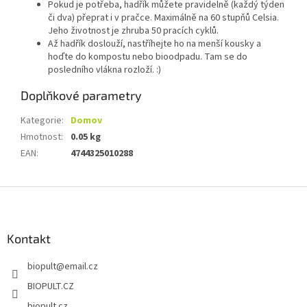
Pokud je potřeba, hadřík můžete pravidelně (každý týden
či dva) přeprat i v pračce. Maximálně na 60 stupňů Celsia.
Jeho životnost je zhruba 50 pracích cyklů.
Až hadřík doslouží, nastříhejte ho na menší kousky a
hoďte do kompostu nebo bioodpadu. Tam se do
posledního vlákna rozloží. :)
Doplňkové parametry
Kategorie
:
Domov
Hmotnost
:
0.05 kg
EAN
:
4744325010288
Z
á
p
a
Kontakt
t
biopult
@
email.cz
í
BIOPULT.CZ
biopult.cz