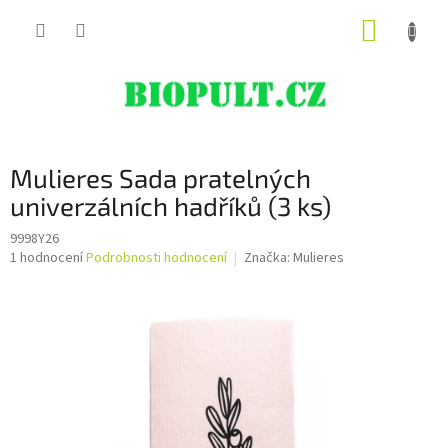
Přejít
NÁKUP
na
obsah
KOŠÍK
Mulieres Sada pratelných
univerzálních hadříků (3 ks)
9998Y26
Průměrné
1 hodnocení
Podrobnosti hodnocení
Značka:
Mulieres
hodnocení
produktu
je
5,0
z
5
hvězdiček.