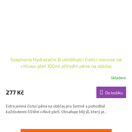
Soaphoria Hydratační & uklidňující čistící mousse na
citlivou pleť 100ml přírodní pěna na obličej
Skladem
Průměrné
hodnocení
produktu
277 Kč
Do košíku
je
5,0
Extra jemná čisticí pěna na obličej pro šetrné a pohodlné
z
každodenní čištění citlivé pleti. Obsahuje bílý jíl, který je...
5
hvězdiček.