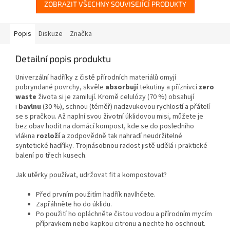
ZOBRAZIT VŠECHNY SOUVISEJÍCÍ PRODUKTY
Popis
Diskuze
Značka
Detailní popis produktu
Univerzální hadříky z čistě přírodních materiálů omyjí
pobryndané povrchy, skvěle
absorbují
tekutiny a příznivci
zero
waste
života si je zamilují. Kromě celulózy (70 %) obsahují
i
bavlnu
(30 %), schnou (téměř) nadzvukovou rychlostí a přátelí
se s pračkou. Až naplní svou životní úklidovou misi, můžete je
bez obav hodit na domácí kompost, kde se do posledního
vlákna
rozloží
a zodpovědně tak nahradí neudržitelné
syntetické hadříky. Trojnásobnou radost jistě udělá i praktické
balení po třech kusech.
Jak utěrky používat, udržovat fit a kompostovat?
Před prvním použitím hadřík navlhčete.
Zapřáhněte ho do úklidu.
Po použití ho opláchněte čistou vodou a přírodním mycím
přípravkem nebo kapkou citronu a nechte ho oschnout.