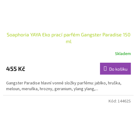
Soaphoria YAYA Eko prací parfém Gangster Paradise 150
ml
Skladem
Průměrné
hodnocení
produktu
455 Kč
Do košíku
je
4,9
Gangster Paradise hlavní vonné složky parfému: jablko, hruška,
z
meloun, meruňka, hrozny, geranium, ylang ylang,...
5
hvězdiček.
Kód:
14462S