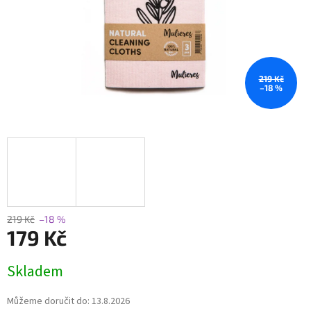
219 Kč
–18 %
219 Kč
–18 %
179 Kč
Měrná
Skladem
cena:
Můžeme doručit do:
13.8.2026