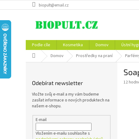
Přejít
biopult@email.cz
na
obsah
Podle cíle
Kosmetika
Domov
Ústní hyg
Domů
Domov
Prostředky na praní
Parfémy
P
Soap
o
s
Průměr
12 hodn
Odebírat newsletter
t
hodnoce
r
produkt
Vložte svůj e-mail a my vám budeme
a
je
zasílat informace o nových produktech na
4,9
n
našem e-shopu.
z
n
5
í
E-mail
hvězdič
p
a
Vložením e-mailu souhlasíte s