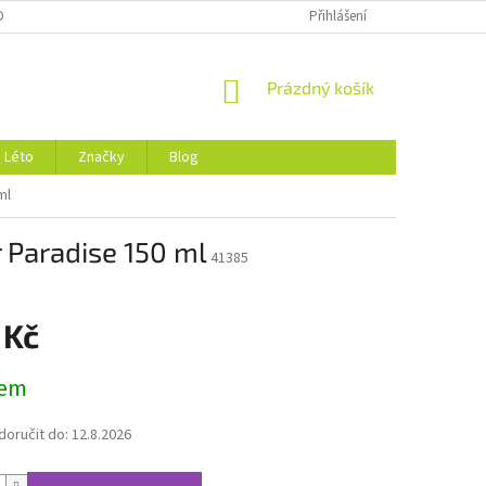
DMÍNKY OCHRANY OSOBNÍCH ÚDAJŮ
O NÁS
Přihlášení
NÁKUPNÍ
Prázdný košík
KOŠÍK
Léto
Značky
Blog
ml
 Paradise 150 ml
41385
 Kč
dem
oručit do:
12.8.2026