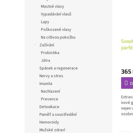
Mastné vlasy
Vypadávání vlasů
Lupy
Poškozené vlasy
Na citlivou pokožku
Soaph
Zažívání
parf
Probiotika
nicne
Průmě
Játra
hodno
Spánek a regenerace
365
produ
Nervy a stres
je
4,9
D
Imunita
z
Nachlazení
5
Extrav
Prevence
hvězdi
nové g
Detoxikace
nejen 
osobno
Paměť a soustředění
parfém
Hemoroidy
Mužské zdraví