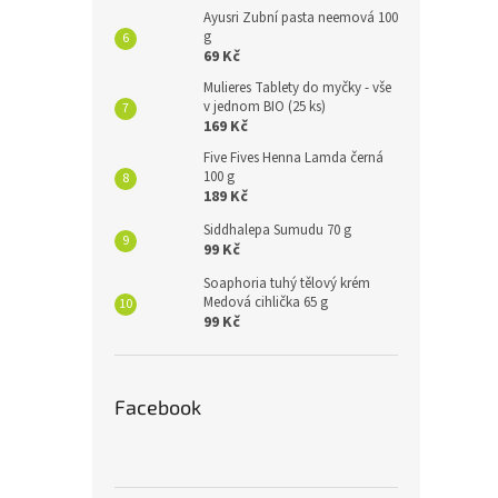
Ayusri Zubní pasta neemová 100
g
69 Kč
Mulieres Tablety do myčky - vše
v jednom BIO (25 ks)
169 Kč
Five Fives Henna Lamda černá
100 g
189 Kč
Siddhalepa Sumudu 70 g
99 Kč
Soaphoria tuhý tělový krém
Medová cihlička 65 g
99 Kč
Facebook