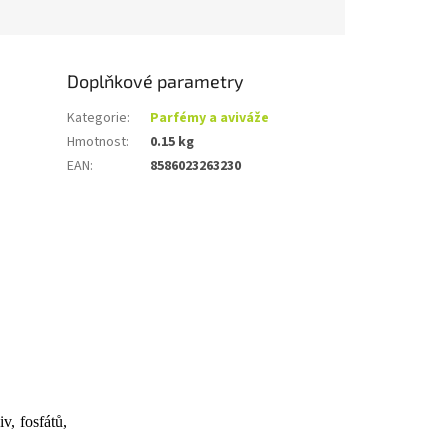
Doplňkové parametry
Kategorie
:
Parfémy a aviváže
Hmotnost
:
0.15 kg
EAN
:
8586023263230
v, fosfátů,