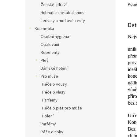
Popi
Ženské zdraví
Hubnutí a metabolismus
Ledviny a močové cesty
Det
Kosmetika
Osobní hygiena
Nejv
Opalování
unik
Repelenty
přet
Pleť
prov
Dámské holení
ideá
konc
Pro muže
nádh
Péče o vousy
vůně
Péče o vlasy
přír
Parfémy
bez 
Péče o pleť pro muže
Urče
Holení
Konc
Parfémy
Bez 
Péče o nohy
chló