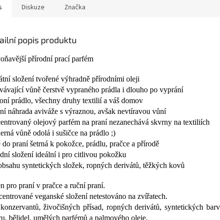
s
Diskuze
Značka
ailní popis produktu
oňavější přírodní prací parfém
átní složení tvořené výhradně přírodními oleji
rvávající vůně čerstvě vypraného prádla i dlouho po vyprání
oní prádlo, všechny druhy textilií a váš domov
lní náhrada aviváže s výraznou, avšak nevtíravou vůní
entrovaný olejový parfém na praní nezanechává skvrny na textiliích
erná vůně odolá i sušičce na prádlo ;)
 do praní šetrná k pokožce, prádlu, pračce a přírodě
odní složení ideální i pro citlivou pokožku
obsahu syntetických složek, ropných derivátů, těžkých kovů
n pro praní v pračce a ruční praní.
entrované veganské složení netestováno na zvířatech.
konzervantů, živočišných přísad, ropných derivátů, syntetických barvi
ru, bělidel, umělých parfémů a palmového oleje.