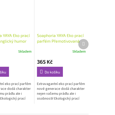
a YAYA Eko prací
Soaphoria YAYA Eko prací
nglický humor
parfém Přemotivovaná
Další
produkt
víla 150 ml
Skladem
Skladem
Průměrné
hodnocení
365 Kč
produktu
je
4,6
šíku
Do košíku
z
5
tní eko prací parfém
Extravagantní eko prací parfém
hvězdiček.
ace dodá charakter
nové generace dodá charakter
u prádlu ale i
nejen vašemu prádlu ale i
 Ekologický prací
osobnosti! Ekologický prací
parfém...