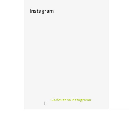
Instagram
Sledovat na Instagramu
Z
á
p