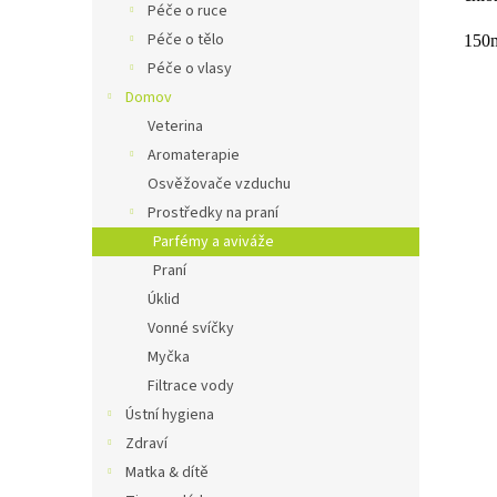
Péče o ruce
Péče o tělo
150m
Péče o vlasy
Domov
Veterina
Aromaterapie
Osvěžovače vzduchu
Prostředky na praní
Parfémy a aviváže
Praní
Úklid
Vonné svíčky
Myčka
Filtrace vody
Ústní hygiena
Zdraví
Matka & dítě