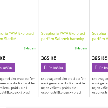
oria YAYA Eko prací
Soaphoria YAYA Eko prací
Soaphori
ém Sladké
parfém Salonek baronky
parfém A
dělání 150 ml
150 ml
150 ml
Skladem
Skladem
rné
Průměrné
Průměrné
cení
hodnocení
hodnocení
 Kč
365 Kč
395 Kč
ktu
produktu
produktu
je
je
5,0
4,6
o košíku
Do košíku
Do ko
z
z
5
5
agantní eko prací parfém
Extravagantní eko prací parfém
Extravagan
ček.
hvězdiček.
hvězdiček.
enerace dodá charakter
nové generace dodá charakter
nové gener
vašemu prádlu ale i
nejen vašemu prádlu ale i
nejen vašem
sti! Ekologický prací
osobnosti! Ekologický prací
osobnosti!
...
parfém...
parfém...