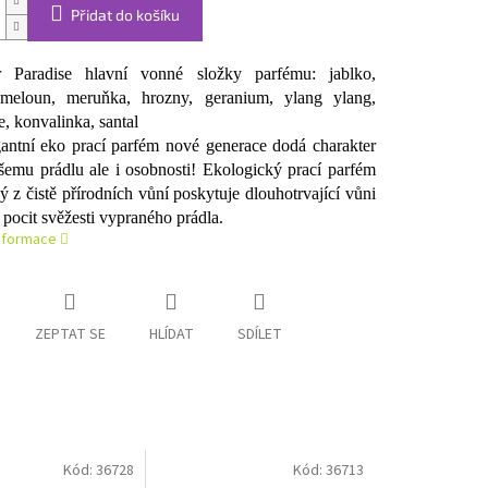
Přidat do košíku
r Paradise hlavní vonné složky parfému: jablko,
 meloun, meruňka, hrozny, geranium, ylang ylang,
e, konvalinka, santal
antní eko prací parfém nové generace dodá charakter
šemu prádlu ale i osobnosti! Ekologický prací parfém
ý z čistě přírodních vůní poskytuje dlouhotrvající vůni
 pocit svěžesti vypraného prádla.
informace
ZEPTAT SE
HLÍDAT
SDÍLET
Kód:
36728
Kód:
36713