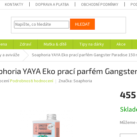
KONTAKTY
DOPRAVA A PLATBA
OBCHODNÍ PODMÍNKY
PO
HLEDAT
iena
Zdraví
Matka & dítě
Tipy na dárky
Akce
 a aviváže
Soaphoria YAYA Eko prací parfém Gangster Paradise 150 
horia YAYA Eko prací parfém Gangster
né
ocení
Podrobnosti hodnocení
Značka:
Soaphoria
ní
455
u
Měrná
Skla
cena:
ek.
Můžeme d