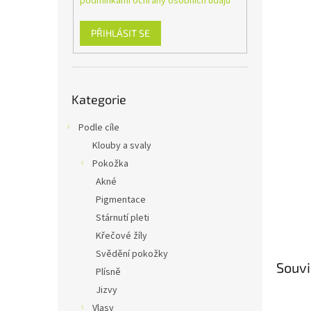
podmínkami ochrany osobních údajů
n
e
l
PŘIHLÁSIT SE
Přeskočit
Kategorie
kategorie
Podle cíle
Klouby a svaly
Pokožka
Akné
Pigmentace
Stárnutí pleti
Křečové žíly
Svědění pokožky
Souvi
Plísně
Jizvy
Vlasy