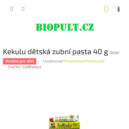
Přejít
NÁKUP
na
obsah
KOŠÍK
Kekulu dětská zubní pasta 40 g
7806S
Průměrné
7 hodnocení
Podrobnosti hodnocení
Vhodné pro děti
hodnocení
Značka:
Siddhalepa
produktu
je
5,0
z
5
hvězdiček.