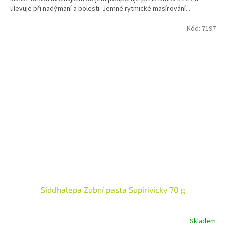
ulevuje při nadýmaní a bolesti. Jemné rytmické masírování...
5
hvězdiček.
Kód:
7197
Siddhalepa Zubní pasta Supirivicky 70 g
Skladem
Průměrné