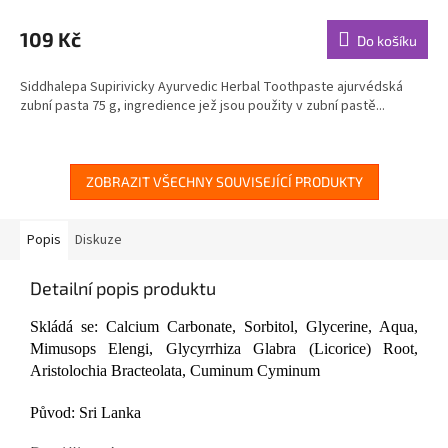
hodnocení
produktu
109 Kč
Do košíku
je
4,8
Siddhalepa Supirivicky Ayurvedic Herbal Toothpaste ajurvédská
z
zubní pasta 75 g, ingredience jež jsou použity v zubní pastě...
5
hvězdiček.
ZOBRAZIT VŠECHNY SOUVISEJÍCÍ PRODUKTY
Popis
Diskuze
Detailní popis produktu
Skládá se: Calcium Carbonate, Sorbitol, Glycerine, Aqua,
Mimusops Elengi, Glycyrrhiza Glabra (Licorice) Root,
Aristolochia Bracteolata, Cuminum Cyminum
Původ: Sri Lanka