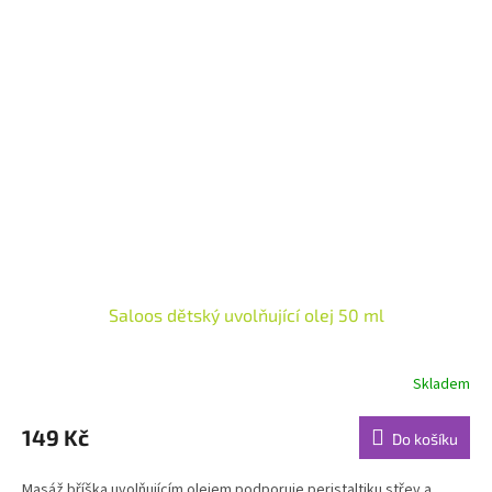
Saloos dětský uvolňující olej 50 ml
Skladem
Průměrné
hodnocení
produktu
149 Kč
Do košíku
je
5,0
Masáž bříška uvolňujícím olejem podporuje peristaltiku střev a
z