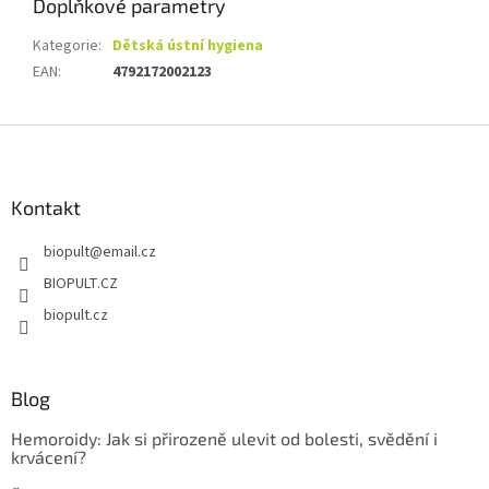
Doplňkové parametry
Kategorie
:
Dětská ústní hygiena
EAN
:
4792172002123
Z
á
p
a
Kontakt
t
biopult
@
email.cz
í
BIOPULT.CZ
biopult.cz
Blog
Hemoroidy: Jak si přirozeně ulevit od bolesti, svědění i
krvácení?