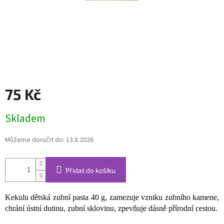
75 Kč
Měrná
Skladem
cena:
Můžeme doručit do:
13.8.2026
Přidat do košíku
Kekulu dětská zubní pasta 40 g, zamezuje vzniku zubního kamene,
chrání ústní dutinu, zubní sklovinu, zpevňuje dásně
přírodní cestou.