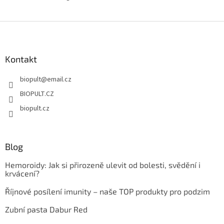
Z
á
p
a
Kontakt
t
biopult
@
email.cz
í
BIOPULT.CZ
biopult.cz
Blog
Hemoroidy: Jak si přirozeně ulevit od bolesti, svědění i
krvácení?
Říjnové posílení imunity – naše TOP produkty pro podzim
Zubní pasta Dabur Red