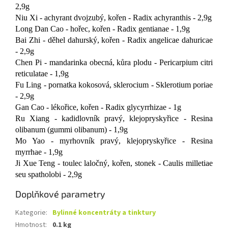
2,9g
Niu Xi - achyrant dvojzubý, kořen - Radix achyranthis - 2,9g
Long Dan Cao - hořec, kořen - Radix gentianae - 1,9g
Bai Zhi - děhel dahurský, kořen - Radix angelicae dahuricae
- 2,9g
Chen Pi - mandarinka obecná, kůra plodu - Pericarpium citri
reticulatae - 1,9g
Fu Ling - pornatka kokosová, sklerocium - Sklerotium poriae
- 2,9g
Gan Cao - lékořice, kořen - Radix glycyrrhizae - 1g
Ru Xiang - kadidlovník pravý, klejopryskyřice - Resina
olibanum (gummi olibanum) - 1,9g
Mo Yao - myrhovník pravý, klejopryskyřice - Resina
myrrhae - 1,9g
Ji Xue Teng - toulec laločný, kořen, stonek - Caulis milletiae
seu spatholobi - 2,9g
Doplňkové parametry
Kategorie
:
Bylinné koncentráty a tinktury
Hmotnost
:
0.1 kg