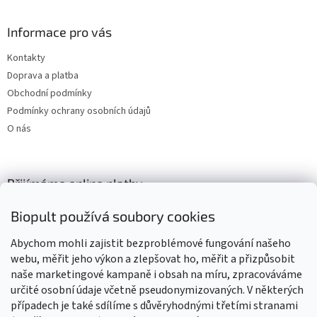
Informace pro vás
Kontakty
Doprava a platba
Obchodní podmínky
Podmínky ochrany osobních údajů
O nás
Přijímáme online platby
Biopult používá soubory cookies
Abychom mohli zajistit bezproblémové fungování našeho
webu, měřit jeho výkon a zlepšovat ho, měřit a přizpůsobit
naše marketingové kampaně i obsah na míru, zpracováváme
Výrobky označené BIO jsou certifikované kontrolní organizací CZ-
BIO-003
určité osobní údaje včetně pseudonymizovaných. V některých
případech je také sdílíme s důvěryhodnými třetími stranami