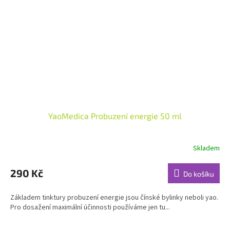
YaoMedica Probuzení energie 50 ml
Skladem
Průměrné
hodnocení
produktu
290 Kč
Do košíku
je
4,0
Základem tinktury probuzení energie jsou čínské bylinky neboli yao.
z
Pro dosažení maximální účinnosti používáme jen tu...
5
hvězdiček.