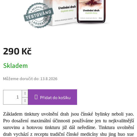
290 Kč
Měrná
Skladem
cena:
Můžeme doručit do:
13.8.2026
Přidat do košíku
Základem tinktury uvolnění drah jsou čínské bylinky neboli yao.
Pro dosažení maximální účinnosti používáme jen tu nejkvalitnější
surovinu a hotovou tinkturu již dál neředíme. Tinktura uvolnění
drah vychází z receptu tradiční čínské medicíny shu jing huo xue