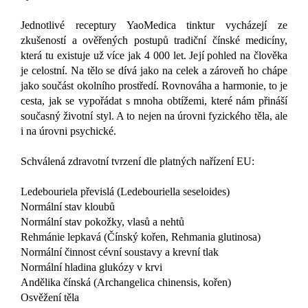
Jednotlivé receptury YaoMedica tinktur vycházejí ze
zkušeností a ověřených postupů tradiční čínské medicíny,
která tu existuje už více jak 4 000 let. Její pohled na člověka
je celostní. Na tělo se dívá jako na celek a zároveň ho chápe
jako součást okolního prostředí. Rovnováha a harmonie, to je
cesta, jak se vypořádat s mnoha obtížemi, které nám přináší
současný životní styl. A to nejen na úrovni fyzického těla, ale
i na úrovni psychické.
Schválená zdravotní tvrzení dle platných nařízení EU:
Ledebouriela převislá (Ledebouriella seseloides)
Normální stav kloubů
Normální stav pokožky, vlasů a nehtů
Rehmánie lepkavá (Čínský kořen, Rehmania glutinosa)
Normální činnost cévní soustavy a krevní tlak
Normální hladina glukózy v krvi
Andělika čínská (Archangelica chinensis, kořen)
Osvěžení těla