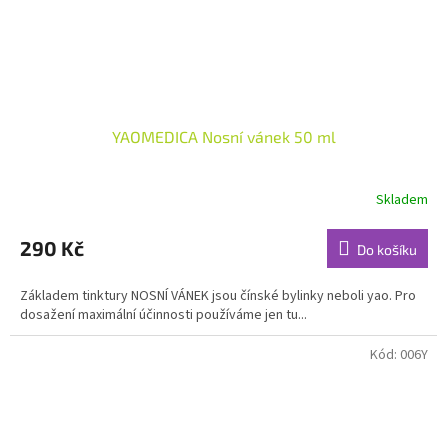
YAOMEDICA Nosní vánek 50 ml
Skladem
Průměrné
hodnocení
produktu
290 Kč
Do košíku
je
5,0
Základem tinktury NOSNÍ VÁNEK jsou čínské bylinky neboli yao. Pro
z
dosažení maximální účinnosti používáme jen tu...
5
hvězdiček.
Kód:
006Y