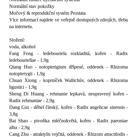
Normální stav pokožky
Močový & reprodukční systém Prostata
Více informací najdete ve veřejně dostupných zdrojích, třeba
na internetu.
Složení:
voda, alkohol
Fang Feng - ledebouriela rozkladitá, kořen - Radix
ledebouriellae - 1,9g
Qiang Huo - notopterigium dřípené, oddenek - Rhizoma
notopterygii - 1,9g
Chuan Xiong - koprníček Wallichův, oddenek - Rhizoma
ligustici - 1,9g
Sheng Di Huang - rehmanie lepkavá, neupravený kořen -
Radix rehmaniae - 2,9g
Dang Gui - děhel čínský, kořen - Radix angelicae sinensis -
3,8g
Bai Shao - pivoňka mléčnokvětá, kořen - Radix paeoniae
alba - 2,9g
Cang Zhu - atraktylis vejčitá, oddenek - Rhizom atractilodis -