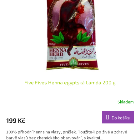
i
r
s
o
p
d
r
u
o
k
d
t
u
ů
k
t
ů
Five Fives Henna egyptská Lamda 200 g
Skladem
Průměrné
hodnocení
produktu
Do košíku
199 Kč
je
4,6
100% přírodní henna na vlasy, prášek. Toužíte-li po živé a zdravé
z
barvě vlasů bez chemického obarvování, s kvalitní...
5