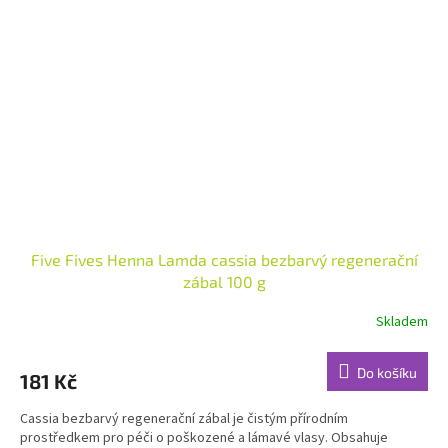
Five Fives Henna Lamda cassia bezbarvý regenerační
zábal 100 g
Skladem
Průměrné
hodnocení
produktu
Do košíku
181 Kč
je
5,0
Cassia bezbarvý regenerační zábal je čistým přírodním
z
prostředkem pro péči o poškozené a lámavé vlasy. Obsahuje
5