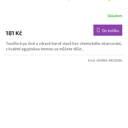
Skladem
Průměrné
hodnocení
produktu
Do košíku
181 Kč
je
4,7
Toužíte-li po živé a zdravé barvě vlasů bez chemického obarvování,
z
s kvalitní egyptskou hennou se můžete těšit...
5
hvězdiček.
Kód:
HENNA MEDENA