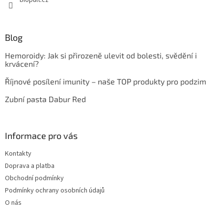
biopult.cz
k
y
v
ý
Blog
p
i
Hemoroidy: Jak si přirozeně ulevit od bolesti, svědění i
s
krvácení?
u
Říjnové posílení imunity – naše TOP produkty pro podzim
Zubní pasta Dabur Red
Informace pro vás
Kontakty
Doprava a platba
Obchodní podmínky
Podmínky ochrany osobních údajů
O nás