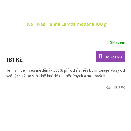
Five Fives Henna Lamda měděná 100 g
Skladem
Průměrné
hodnocení
produktu
Do košíku
181 Kč
je
5,0
Henna Five Fives měděná - 100% přírodní směs bylin tónuje vlasy od
z
světlých až po středně hnědé do měděných a medových...
5
hvězdiček.
Kód:
IBISEK