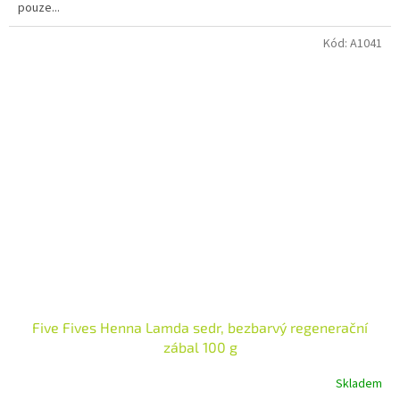
pouze...
hvězdiček.
Kód:
A1041
Five Fives Henna Lamda sedr, bezbarvý regenerační
zábal 100 g
Skladem
Průměrné