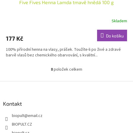
Five Fives Henna Lamda tmavě hnědá 100 g
Skladem
Průměrné
hodnocení
produktu
Do košíku
177 Kč
je
4,6
100% přírodní henna na vlasy, prášek. Toužíte-li po živé a zdravé
z
barvě vlasů bez chemického obarvování, s kvalitní...
5
hvězdiček.
8
položek celkem
O
v
l
Z
á
á
d
p
a
a
Kontakt
c
t
í
biopult
@
email.cz
í
p
r
BIOPULT.CZ
v