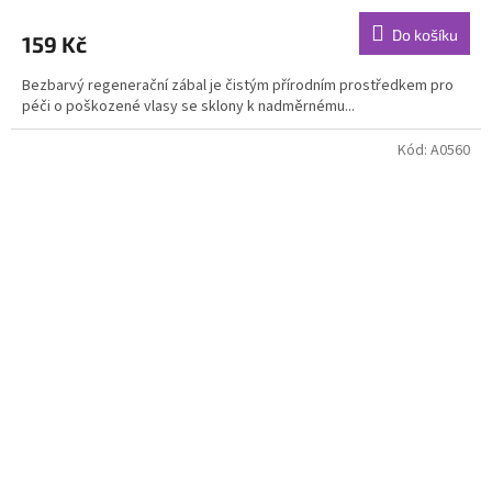
hodnocení
produktu
Do košíku
159 Kč
je
4,5
Bezbarvý regenerační zábal je čistým přírodním prostředkem pro
z
péči o poškozené vlasy se sklony k nadměrnému...
5
hvězdiček.
Kód:
A0560