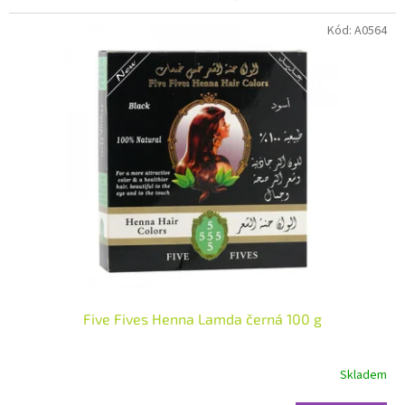
hvězdiček.
Kód:
A0564
Five Fives Henna Lamda černá 100 g
Skladem
Průměrné
hodnocení