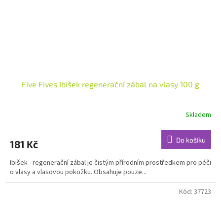
Five Fives Ibišek regenerační zábal na vlasy 100 g
Skladem
Průměrné
hodnocení
produktu
Do košíku
181 Kč
je
5,0
Ibišek - regenerační zábal je čistým přírodním prostředkem pro péči
z
o vlasy a vlasovou pokožku. Obsahuje pouze...
5
hvězdiček.
Kód:
37723