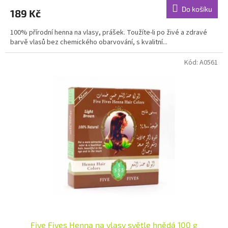
produktu
Do košíku
189 Kč
je
4,7
100% přírodní henna na vlasy, prášek. Toužíte-li po živé a zdravé
z
barvě vlasů bez chemického obarvování, s kvalitní...
5
hvězdiček.
Kód:
A0561
Five Fives Henna na vlasy světle hnědá 100 g