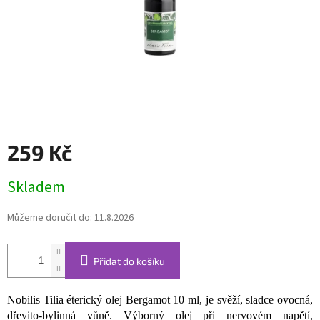
259 Kč
Měrná
Skladem
cena:
Můžeme doručit do:
11.8.2026
Přidat do košíku
Nobilis Tilia éterický olej Bergamot 10 ml, je svěží, sladce ovocná,
dřevito-bylinná vůně. Výborný olej při nervovém napětí,