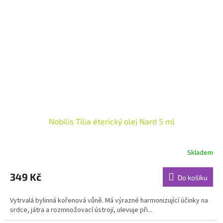
Nobilis Tilia éterický olej Nard 5 ml
Skladem
Průměrné
hodnocení
produktu
349 Kč
Do košíku
je
5,0
Vytrvalá bylinná kořenová vůně. Má výrazné harmonizující účinky na
z
srdce, játra a rozmnožovací ústrojí, ulevuje při...
5
hvězdiček.