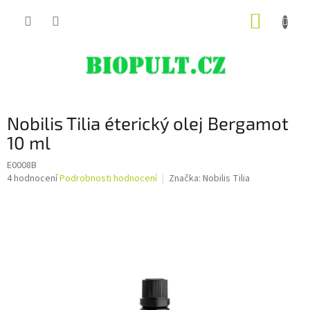
Přejít
NÁKUP
na
obsah
KOŠÍK
Nobilis Tilia éterický olej Bergamot
10 ml
E0008B
Průměrné
4 hodnocení
Podrobnosti hodnocení
Značka:
Nobilis Tilia
hodnocení
produktu
je
5,0
z
5
hvězdiček.