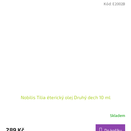
Kód:
E2002B
Nobilis Tilia éterický olej Druhý dech 10 ml
Skladem
Průměrné
hodnocení
produktu
289 Kč
Do košíku