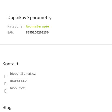
Doplňkové parametry
Kategorie
:
Aromaterapie
EAN
:
8595100202130
Z
á
p
a
Kontakt
t
biopult
@
email.cz
í
BIOPULT.CZ
biopult.cz
Blog