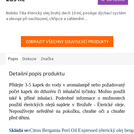
je
5,0
Nobilis Tilia éterický olej Druhý dech 10 ml, posiluje dýchací systém
z
a ulevuje při nachlazení, chřipce a zahlenění....
5
hvězdiček.
ZOBRAZIT VŠECHNY SOUVISEJÍCÍ PRODUKTY
Popis
Diskuze
Značka
Detailní popis produktu
Přidejte 3-5 kapek do vody v aromalampě nebo požadovaný
počet kapek do difuzéru či inhalační tyčinky. Možno použít
také k přímé inhalaci. Podrobné informace o možnostech
použití éterických olejů najdete v Brožuře - Éterické oleje.
Nepoužívejte neředěné na pokožku, chraňte oči a chraňte
před dětmi.
Skládá se:
Citrus Bergamia Peel Oil Expressed (éterický olej ber