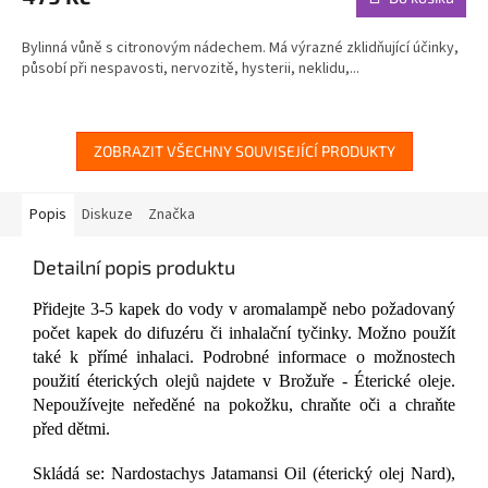
je
5,0
Bylinná vůně s citronovým nádechem. Má výrazné zklidňující účinky,
z
působí při nespavosti, nervozitě, hysterii, neklidu,...
5
hvězdiček.
ZOBRAZIT VŠECHNY SOUVISEJÍCÍ PRODUKTY
Popis
Diskuze
Značka
Detailní popis produktu
Přidejte 3-5 kapek do vody v aromalampě nebo požadovaný
počet kapek do difuzéru či inhalační tyčinky. Možno použít
také k přímé inhalaci. Podrobné informace o možnostech
použití éterických olejů najdete v Brožuře - Éterické oleje.
Nepoužívejte neředěné na pokožku, chraňte oči a chraňte
před dětmi.
Skládá se: Nardostachys Jatamansi Oil (éterický olej Nard),