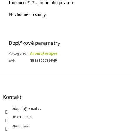
Limonene*. * - přírodního původu.
Nevhodné do sauny.
Doplňkové parametry
Kategorie
:
Aromaterapie
EAN
:
8595100235640
Z
á
p
a
Kontakt
t
biopult
@
email.cz
í
BIOPULT.CZ
biopult.cz