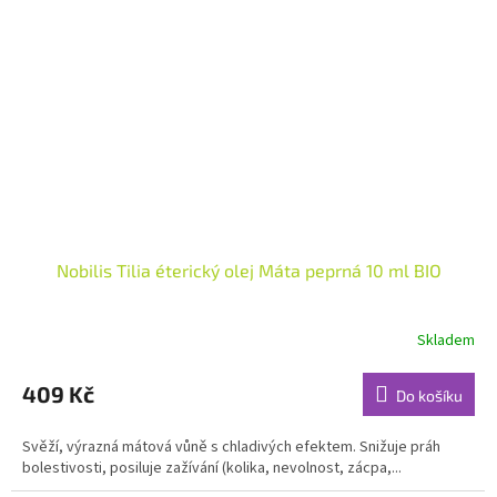
Nobilis Tilia éterický olej Máta peprná 10 ml BIO
Skladem
Průměrné
hodnocení
produktu
409 Kč
Do košíku
je
5,0
Svěží, výrazná mátová vůně s chladivých efektem. Snižuje práh
z
bolestivosti, posiluje zažívání (kolika, nevolnost, zácpa,...
5
hvězdiček.