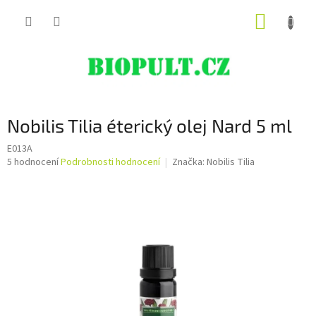
Přejít
NÁKUP
na
obsah
KOŠÍK
Nobilis Tilia éterický olej Nard 5 ml
E013A
Průměrné
5 hodnocení
Podrobnosti hodnocení
Značka:
Nobilis Tilia
hodnocení
produktu
je
5,0
z
5
hvězdiček.