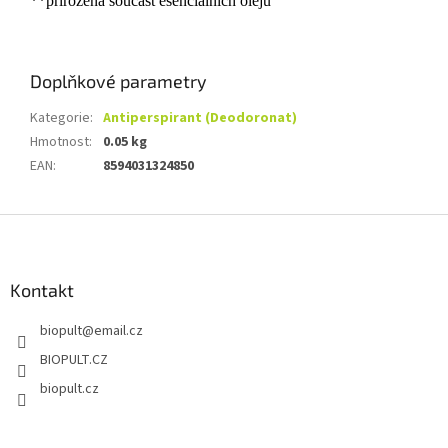
**přirozená součást esenciálních olejů
Doplňkové parametry
Kategorie
:
Antiperspirant (Deodoronat)
Hmotnost
:
0.05 kg
EAN
:
8594031324850
Z
á
p
a
Kontakt
t
biopult
@
email.cz
í
BIOPULT.CZ
biopult.cz