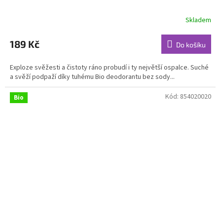
Skladem
Průměrné
hodnocení
produktu
189 Kč
Do košíku
je
5,0
Exploze svěžesti a čistoty ráno probudí i ty největší ospalce. Suché
z
a svěží podpaží díky tuhému Bio deodorantu bez sody...
5
hvězdiček.
Kód:
854020020
Bio