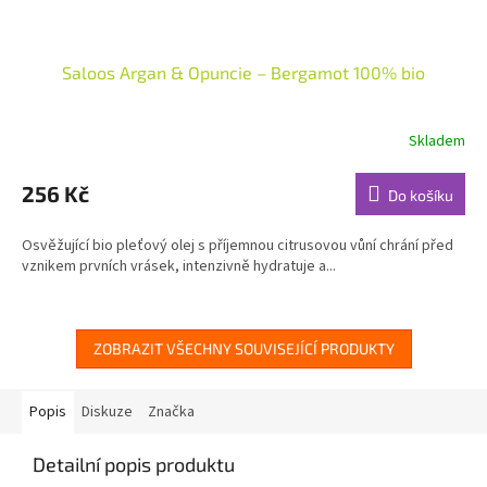
Saloos Argan & Opuncie – Bergamot 100% bio
Skladem
Průměrné
hodnocení
produktu
256 Kč
Do košíku
je
4,9
Osvěžující bio pleťový olej s příjemnou citrusovou vůní chrání před
z
vznikem prvních vrásek, intenzivně hydratuje a...
5
hvězdiček.
ZOBRAZIT VŠECHNY SOUVISEJÍCÍ PRODUKTY
Popis
Diskuze
Značka
Detailní popis produktu