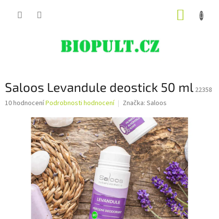
Přejít
NÁKUP
na
obsah
KOŠÍK
Saloos Levandule deostick 50 ml
22358
Průměrné
10 hodnocení
Podrobnosti hodnocení
Značka:
Saloos
hodnocení
produktu
je
4,9
z
5
hvězdiček.