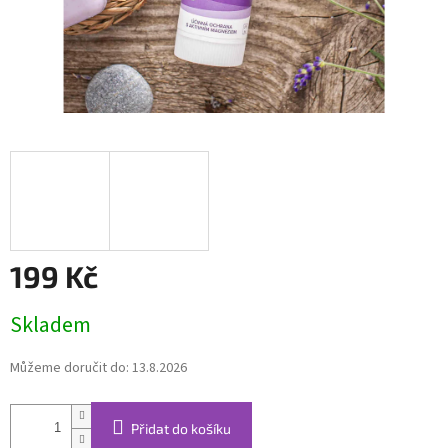
199 Kč
Měrná
Skladem
cena:
Můžeme doručit do:
13.8.2026
Přidat do košíku