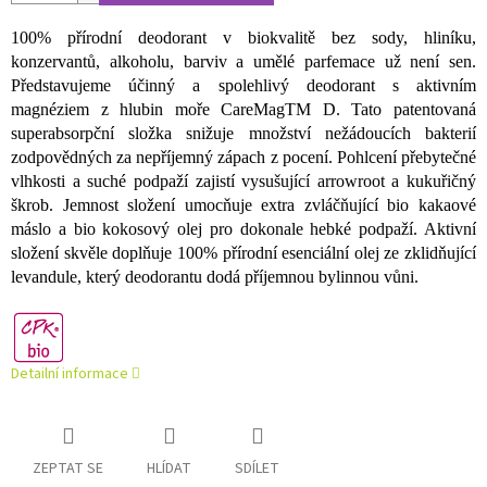
100% přírodní deodorant v biokvalitě bez sody, hliníku,
konzervantů, alkoholu, barviv a umělé parfemace už není sen.
Představujeme účinný a spolehlivý deodorant s aktivním
magnéziem z hlubin moře CareMagTM D. Tato patentovaná
superabsorpční složka snižuje množství nežádoucích bakterií
zodpovědných za nepříjemný zápach z pocení. Pohlcení přebytečné
vlhkosti a suché podpaží zajistí vysušující arrowroot a kukuřičný
škrob. Jemnost složení umocňuje extra zvláčňující bio kakaové
máslo a bio kokosový olej pro dokonale hebké podpaží. Aktivní
složení skvěle doplňuje 100% přírodní esenciální olej ze zklidňující
levandule, který deodorantu dodá příjemnou bylinnou vůni.
Detailní informace
ZEPTAT SE
HLÍDAT
SDÍLET