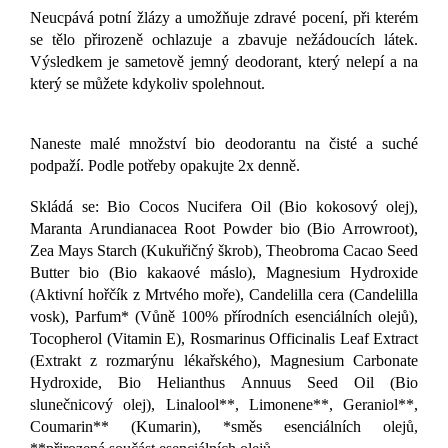
Neucpává potní žlázy a umožňuje zdravé pocení, při kterém
se tělo přirozeně ochlazuje a zbavuje nežádoucích látek.
Výsledkem je sametově jemný deodorant, který nelepí a na
který se můžete kdykoliv spolehnout.
Naneste malé množství bio deodorantu na čisté a suché
podpaží. Podle potřeby opakujte 2x denně.
Skládá se: Bio Cocos Nucifera Oil (Bio kokosový olej),
Maranta Arundianacea Root Powder bio (Bio Arrowroot),
Zea Mays Starch (Kukuřičný škrob), Theobroma Cacao Seed
Butter bio (Bio kakaové máslo), Magnesium Hydroxide
(Aktivní hořčík z Mrtvého moře), Candelilla cera (Candelilla
vosk), Parfum* (Vůně 100% přírodních esenciálních olejů),
Tocopherol (Vitamin E), Rosmarinus Officinalis Leaf Extract
(Extrakt z rozmarýnu lékařského), Magnesium Carbonate
Hydroxide, Bio Helianthus Annuus Seed Oil (Bio
slunečnicový olej), Linalool**, Limonene**, Geraniol**,
Coumarin** (Kumarin), *směs esenciálních olejů,