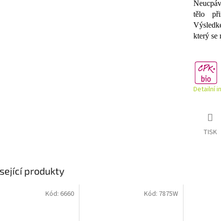
Neucpává
tělo př
Výsledk
který se
Detailní 
TISK
sející produkty
Kód:
6660
Kód:
7875W