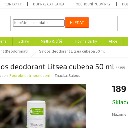
KONTAKTY
DOPRAVA A PLATBA
OBCHODNÍ PODMÍNKY
PO
HLEDAT
iena
Zdraví
Matka & dítě
Tipy na dárky
Akce
ant (Deodoronat)
Saloos deodorant Litsea cubeba 50 ml
os deodorant Litsea cubeba 50 ml
22355
né
ocení
Podrobnosti hodnocení
Značka:
Saloos
ní
189
u
Měrná
Skla
cena:
ek.
Můžeme d