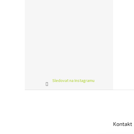
Sledovat na Instagramu
Z
á
p
a
t
Kontakt
í