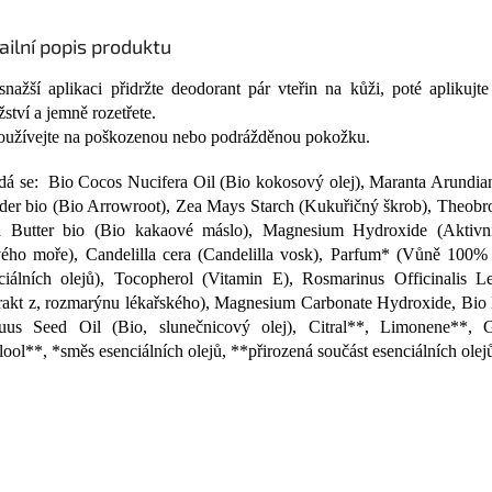
ailní popis produktu
snažší aplikaci přidržte deodorant pár vteřin na kůži, poté aplikujt
ství a jemně rozetřete.
užívejte na poškozenou nebo podrážděnou pokožku.
dá se: Bio Cocos Nucifera Oil (Bio kokosový olej), Maranta Arundia
er bio (Bio Arrowroot), Zea Mays Starch (Kukuřičný škrob), Theob
 Butter bio (Bio kakaové máslo), Magnesium Hydroxide (Aktivn
ého moře), Candelilla cera (Candelilla vosk), Parfum* (Vůně 100% 
ciálních olejů), Tocopherol (Vitamin E), Rosmarinus Officinalis Le
rakt z, rozmarýnu lékařského), Magnesium Carbonate Hydroxide, Bio 
us Seed Oil (Bio, slunečnicový olej), Citral**, Limonene**, G
lool**, *směs esenciálních olejů, **přirozená součást esenciálních olej