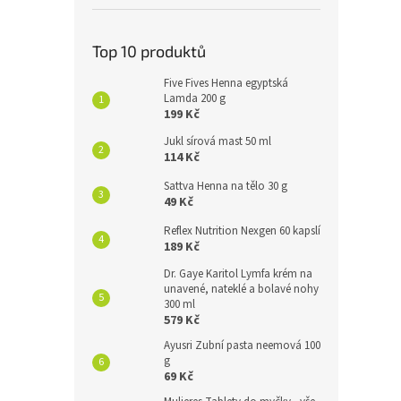
Top 10 produktů
Five Fives Henna egyptská
Lamda 200 g
199 Kč
Jukl sírová mast 50 ml
114 Kč
Sattva Henna na tělo 30 g
49 Kč
Reflex Nutrition Nexgen 60 kapslí
189 Kč
Dr. Gaye Karitol Lymfa krém na
unavené, nateklé a bolavé nohy
300 ml
579 Kč
Ayusri Zubní pasta neemová 100
g
69 Kč