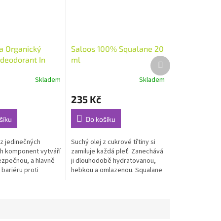
a Organický
Saloos 100% Squalane 20
deodorant In
ml
Další
produkt
 ml
Skladem
Skladem
Průměrné
hodnocení
235 Kč
produktu
je
5,0
šíku
Do košíku
z
5
z jedinečných
Suchý olej z cukrové třtiny si
hvězdiček.
h komponent vytváří
zamiluje každá pleť. Zanechává
ezpečnou, a hlavně
ji dlouhodobě hydratovanou,
bariéru proti
hebkou a omlazenou. Squalane
mu...
je...