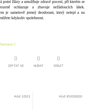
 potní žlázy a umožňuje zdravé pocení, při kterém se
irozeně ochlazuje a zbavuje nežádoucích látek.
em je sametově jemný deodorant, který nelepí a na
 můžete kdykoliv spolehnout.
informace
ZEPTAT SE
HLÍDAT
SDÍLET
Kód:
10313
Kód:
853020020