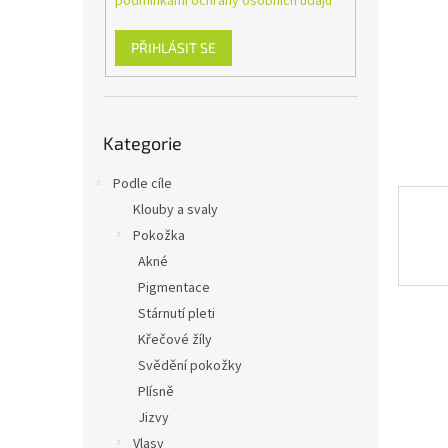
podmínkami ochrany osobních údajů
n
e
l
PŘIHLÁSIT SE
Přeskočit
Kategorie
kategorie
Podle cíle
Klouby a svaly
Pokožka
Akné
Pigmentace
Stárnutí pleti
Křečové žíly
Svědění pokožky
Plísně
Jizvy
Vlasy