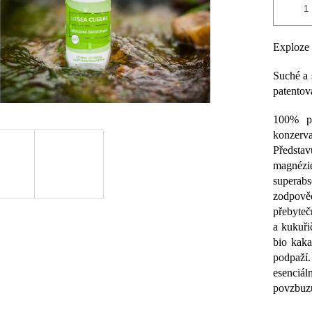
Exploze s
Suché a 
patento
100% př
konzerva
Předsta
magnézi
superabs
zodpově
přebytečn
a kukuři
bio kak
podpaží
esenciá
povzbuzu