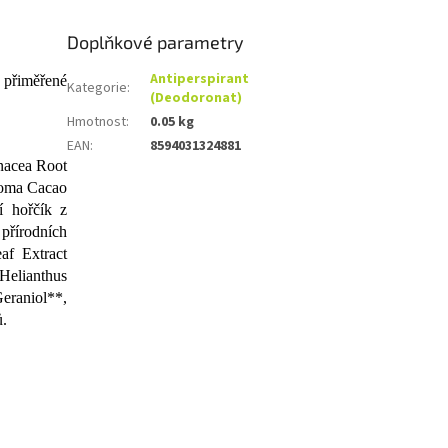
Doplňkové parametry
Antiperspirant
e přiměřené
Kategorie
:
(Deodoronat)
Hmotnost
:
0.05 kg
EAN
:
8594031324881
nacea Root
roma Cacao
í hořčík z
přírodních
af Extract
Helianthus
eraniol**,
ů.