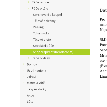
Péče o ruce
Péče o tělo
Det
Sprchování a koupel
Pro 
Tělové balzámy
množ
Peeling
Nepo
Tuhá mýdla
Tělové oleje
Sklá
Powd
Speciální péče
Seed
Antiperspirant (Deodoronat)
Mrtv
Péče o vlasy
esen
Domov
(Ext
Ústní hygiena
Annu
Lina
Zdraví
Matka & dítě
Tipy na dárky
Akce
Léto