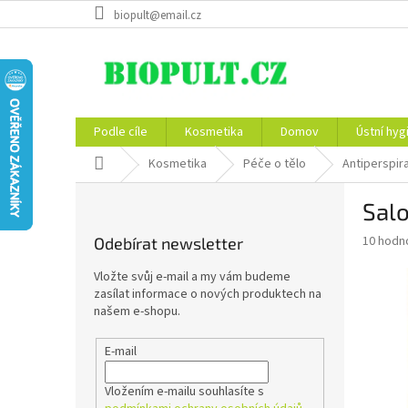
Přejít
biopult@email.cz
na
obsah
Podle cíle
Kosmetika
Domov
Ústní hyg
Domů
Kosmetika
Péče o tělo
Antiperspir
P
Salo
o
s
Průměr
10 hodn
Odebírat newsletter
t
hodnoce
r
produkt
Vložte svůj e-mail a my vám budeme
a
je
zasílat informace o nových produktech na
5,0
n
našem e-shopu.
z
n
5
í
E-mail
hvězdič
p
a
Vložením e-mailu souhlasíte s