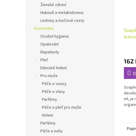
Ženské zdraví
Hubnutí a metabolismus
Ledviny a močové cesty
Kosmetika
Soaph
Osobní hygiena
krémo
Nevin
Opalování
Průmě
Repelenty
hodno
Pleť
162 
produ
je
Dámské holení
4,8
D
Pro muže
z
Péče o vousy
5
Soaph
hvězdi
Péče o vlasy
deodor
ml, je
Parfémy
organ
Péče o pleť pro muže
vytváří.
Holení
Parfémy
Popi
Péče o nohy