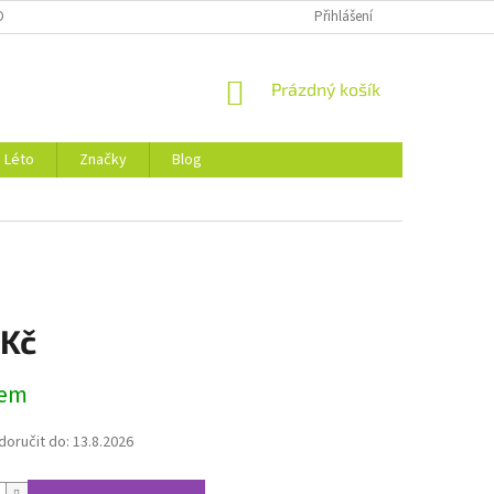
DMÍNKY OCHRANY OSOBNÍCH ÚDAJŮ
O NÁS
Přihlášení
NÁKUPNÍ
Prázdný košík
KOŠÍK
Léto
Značky
Blog
 Kč
dem
oručit do:
13.8.2026