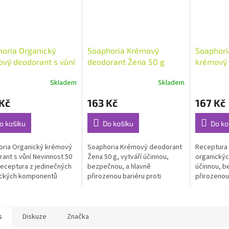
oria Organický
Soaphoria Krémový
Soaphori
vý deodorant s vůní
deodorant Žena 50 g
krémový 
nost 50 ml
Black 50
Skladem
Skladem
rné
Průměrné
Průměrné
cení
hodnocení
hodnocení
Kč
163 Kč
167 Kč
ktu
produktu
produktu
je
je
4,9
5,0
o košíku
Do košíku
Do ko
z
z
5
5
oria Organický krémový
Soaphoria Krémový deodorant
Receptura 
ček.
hvězdiček.
hvězdiček.
ant s vůní Nevinnost 50
Žena 50 g, vytváří účinnou,
organickýc
 receptura z jedinečných
bezpečnou, a hlavně
účinnou, b
ických komponentů
přirozenou bariéru proti
přirozenou 
..
nepříjemnému zápachu,...
nepříjemné
s
Diskuze
Značka