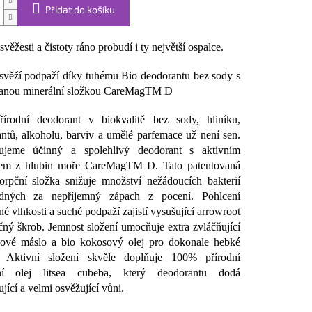
Přidat do košíku
věžesti a čistoty ráno probudí i ty největší ospalce.
svěží podpaží díky tuhému Bio deodorantu bez sody s
vanou minerální složkou CareMagTM D
írodní deodorant v biokvalitě bez sody, hliníku,
ntů, alkoholu, barviv a umělé parfemace už není sen.
vujeme účinný a spolehlivý deodorant s aktivním
em z hlubin moře CareMagTM D. Tato patentovaná
orpční složka snižuje množství nežádoucích bakterií
dných za nepříjemný zápach z pocení. Pohlcení
é vlhkosti a suché podpaží zajistí vysušující arrowroot
čný škrob. Jemnost složení umocňuje extra zvláčňující
aové máslo a bio kokosový olej pro dokonale hebké
. Aktivní složení skvěle doplňuje 100% přírodní
lní olej litsea cubeba, který deodorantu dodá
jící a velmi osvěžující vůni.