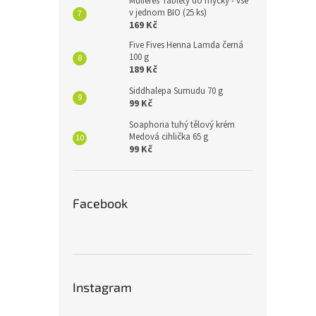
Mulieres Tablety do myčky - vše
v jednom BIO (25 ks)
169 Kč
Five Fives Henna Lamda černá
100 g
189 Kč
Siddhalepa Sumudu 70 g
99 Kč
Soaphoria tuhý tělový krém
Medová cihlička 65 g
99 Kč
Facebook
Instagram