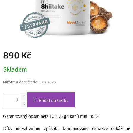
890 Kč
Měrná
Skladem
cena:
Můžeme doručit do:
13.8.2026
Přidat do košíku
Garantovaný obsah beta 1,3/1,6 glukanů min. 35 %
Díky inovativnímu způsobu kombinované extrakce dokážeme