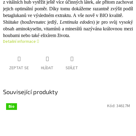
z vitálních hub vytěžit ještě více účinných látek, ale přitom zachovat
jejich optimální poměr. Díky tomu dokážeme razantně zvýšit podíl
betaglukanů ve výsledném extraktu. A vše nově v BIO kvalitě.
Shiitake (houževnatec jedlý,
Lentinula edodes
) je pro svůj vysoký
obsah aminokyselin, vitamínů a minerálů nazývána královnou mezi
houbami nebo také elixírem života.
Detailní informace
ZEPTAT SE
HLÍDAT
SDÍLET
Související produkty
Kód:
34617M
Bio