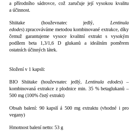
a přírodního sádrovce, což zaručuje její vysokou kvalitu
a účinnost.
Shiitake (houževnatec jedlý,
Lentinula
edodes
) zpracováváme metodou kombinované extrakce, díky
čemuž garantujeme vysoce kvalitní extrakt s vysokým
podílem beta 1,3/1,6 D glukanů a ideálním poměrem
ostatních účinných látek.
Složení v 1 kapsli:
BIO Shiitake (houževnatec jedlý,
Lentinula edodes
) –
kombinovaná extrakce z plodnice min. 35 % betaglukanů –
500 mg (100% čistý extrakt)
Obsah balení: 90 kapslí á 500 mg extraktu (vhodné i pro
vegany)
Hmotnost balení netto: 53 g