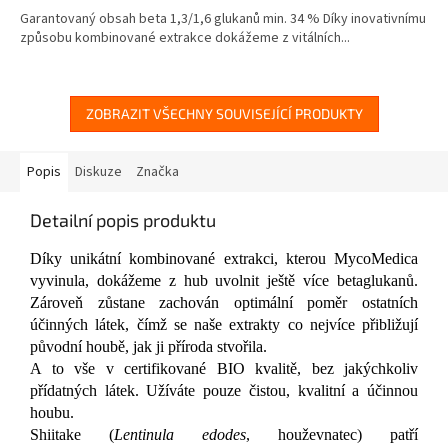
5,0
Garantovaný obsah beta 1,3/1,6 glukanů min. 34 % Díky inovativnímu
z
způsobu kombinované extrakce dokážeme z vitálních...
5
hvězdiček.
ZOBRAZIT VŠECHNY SOUVISEJÍCÍ PRODUKTY
Popis
Diskuze
Značka
Detailní popis produktu
Díky unikátní kombinované extrakci, kterou MycoMedica
vyvinula, dokážeme z hub uvolnit ještě více betaglukanů.
Zároveň zůstane zachován optimální poměr ostatních
účinných látek, čímž se naše extrakty co nejvíce přibližují
původní houbě, jak ji příroda stvořila.
A to vše v certifikované BIO kvalitě, bez jakýchkoliv
přídatných látek. Užíváte pouze čistou, kvalitní a účinnou
houbu.
Shiitake (
Lentinula edodes
, houževnatec) patří