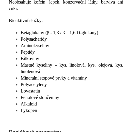
Neobsahuje kofein, lepek, konzervační látky, barviva ani
cukr.
Bioaktivní složky:
Betaglukany (β - 1,3 / β – 1,6 D-glukany)
Polysacharidy
Aminokyseliny
Peptidy
Bílkoviny
Mastné kyseliny – kys. linolová, kys. olejová, kys.
linolenová
Minerální stopové prvky a vitamíny
Polyacetyleny
Lovastatin
Fenolové sloučeniny
Alkaloid
Lykopen
Doplňkové parametry