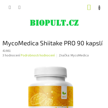
Přejít
NÁKUP
na
obsah
KOŠÍK
MycoMedica Shiitake PRO 90 kapslí
41661
Průměrné
3 hodnocení
Podrobnosti hodnocení
Značka:
MycoMedica
hodnocení
produktu
je
5,0
z
5
hvězdiček.