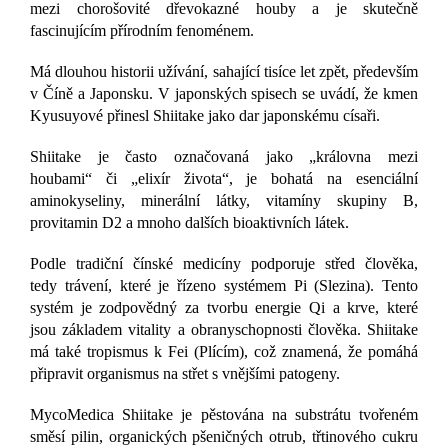
mezi chorošovité dřevokazné houby a je skutečně
fascinujícím přírodním fenoménem.
Má dlouhou historii užívání, sahající tisíce let zpět, především
v Číně a Japonsku. V japonských spisech se uvádí, že kmen
Kyusuyové přinesl Shiitake jako dar japonskému císaři.
Shiitake je často označovaná jako „královna mezi
houbami“ či „elixír života“, je bohatá na esenciální
aminokyseliny, minerální látky, vitamíny skupiny B,
provitamin D2 a mnoho dalších bioaktivních látek.
Podle tradiční čínské medicíny podporuje střed člověka,
tedy trávení, které je řízeno systémem Pi (Slezina). Tento
systém je zodpovědný za tvorbu energie Qi a krve, které
jsou základem vitality a obranyschopnosti člověka. Shiitake
má také tropismus k Fei (Plícím), což znamená, že pomáhá
připravit organismus na střet s vnějšími patogeny.
MycoMedica Shiitake je pěstována na substrátu tvořeném
směsí pilin, organických pšeničných otrub, třtinového cukru