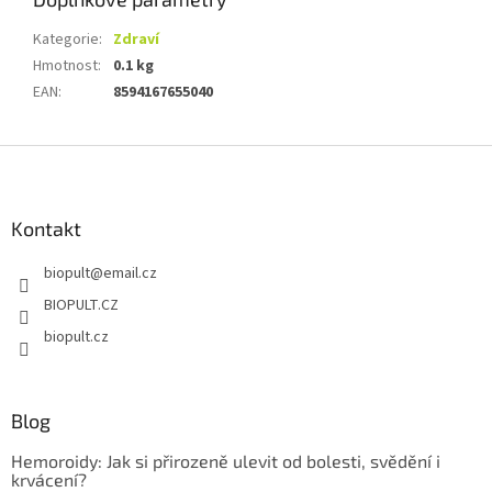
Kategorie
:
Zdraví
Hmotnost
:
0.1 kg
EAN
:
8594167655040
Z
á
p
a
Kontakt
t
biopult
@
email.cz
í
BIOPULT.CZ
biopult.cz
Blog
Hemoroidy: Jak si přirozeně ulevit od bolesti, svědění i
krvácení?