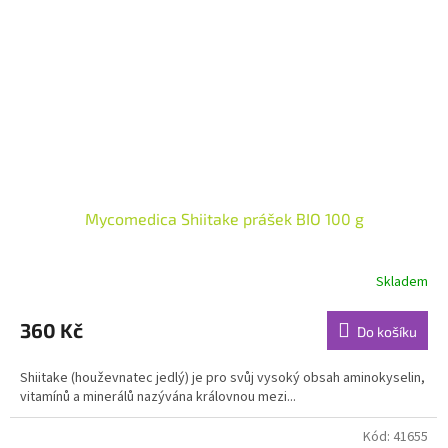
Mycomedica Shiitake prášek BIO 100 g
Skladem
Průměrné
hodnocení
produktu
360 Kč
Do košíku
je
5,0
Shiitake (houževnatec jedlý) je pro svůj vysoký obsah aminokyselin,
z
vitamínů a minerálů nazývána královnou mezi...
5
hvězdiček.
Kód:
41655