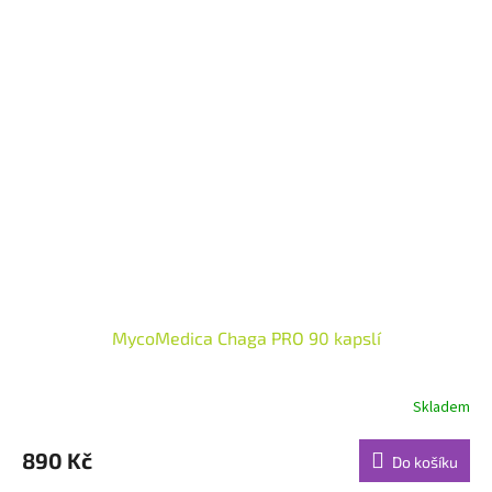
MycoMedica Chaga PRO 90 kapslí
Skladem
Průměrné
hodnocení
produktu
890 Kč
Do košíku
je