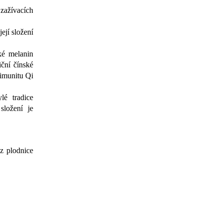
 zažívacích
ejí složení
ké melanin
iční čínské
 imunitu Qi
lé tradice
ložení je
z plodnice