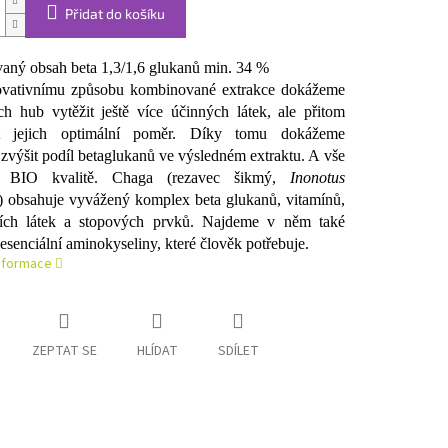
Přidat do košíku
aný obsah beta 1,3/1,6 glukanů min. 34 %
ovativnímu způsobu kombinované extrakce dokážeme
ích hub vytěžit ještě více účinných látek, ale přitom
t jejich optimální poměr. Díky tomu dokážeme
 zvýšit podíl betaglukanů ve výsledném extraktu. A vše
 BIO kvalitě. Chaga (rezavec šikmý,
Inonotus
) obsahuje vyvážený komplex beta glukanů, vitamínů,
ních látek a stopových prvků. Najdeme v něm také
esenciální aminokyseliny, které člověk potřebuje.
informace
ZEPTAT SE
HLÍDAT
SDÍLET