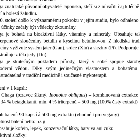
a znali také původní obyvatelé Japonska, kteří si z ní vařili čaj k léčbě
í a bolestí žaludku.
0. století došlo k významnému pokroku v jejím studiu, bylo odhaleno j
jí účinky začaly být vědecky zkoumány.
a je bohatá na bioaktivní látky, vitaminy a minerály. Obsahuje ta
iterpenové sloučeniny betulin a kyselinu betulinovou. Z hlediska trad
cíny vyživuje systém jater (Gan), srdce (Xin) a sleziny (Pi). Podporuje
straňuje z těla jedy (Du).
a je skutečným pokladem přírody, který v sobě spojuje staroby
oderní vědou. Díky svým jedinečným vlastnostem a bohatému s
stradatelná v tradiční medicíně i současné mykoterapii.
ení v 1 kapsli:
 Chaga (rezavec šikmý,
Inonotus obliquus
) – kombinovaná extrakce 
 34 % betaglukanů, min. 4 % triterpenů – 500 mg (100% čistý extrakt)
h balení: 90 kapslí á 500 mg extraktu (vhodné i pro vegany)
nost balení netto: 53 g
sahuje kofein, lepek, konzervační látky, barviva ani cukr.
ktivní složky: