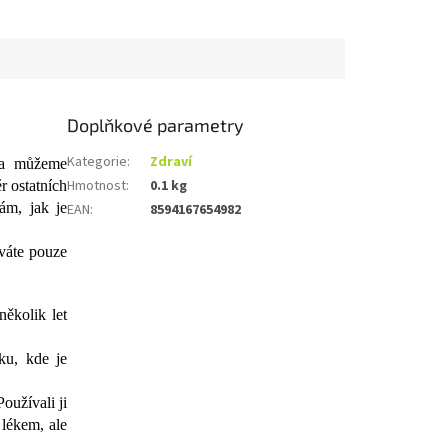
Doplňkové parametry
Kategorie
:
Zdraví
ica můžeme
Hmotnost
:
0.1 kg
r ostatních
ám, jak je
EAN
:
8594167654982
íváte pouze
několik let
ku, kde je
oužívali ji
lékem, ale