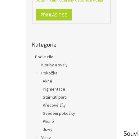
podmínkami ochrany osobních údajů
n
e
l
PŘIHLÁSIT SE
Přeskočit
Kategorie
kategorie
Podle cíle
Klouby a svaly
Pokožka
Akné
Pigmentace
Stárnutí pleti
Křečové žíly
Svědění pokožky
Plísně
Jizvy
Souvi
Vlasy