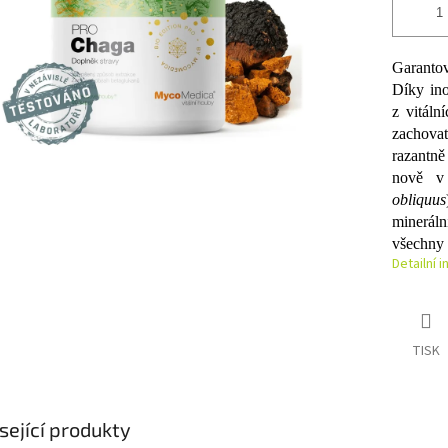
Garantov
Díky in
z vitáln
zachova
razantně
nově v
obliquus
minerál
všechny 
Detailní 
TISK
sející produkty