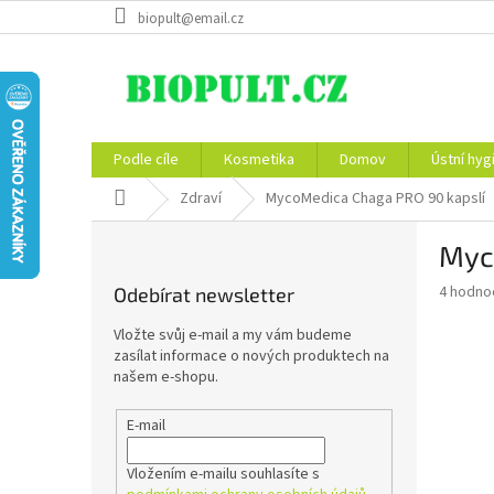
Přejít
biopult@email.cz
na
obsah
Podle cíle
Kosmetika
Domov
Ústní hyg
Domů
Zdraví
MycoMedica Chaga PRO 90 kapslí
P
Myc
o
s
Průměr
4 hodno
Odebírat newsletter
t
hodnoce
r
produkt
Vložte svůj e-mail a my vám budeme
a
je
zasílat informace o nových produktech na
5,0
n
našem e-shopu.
z
n
5
í
E-mail
hvězdič
p
a
Vložením e-mailu souhlasíte s