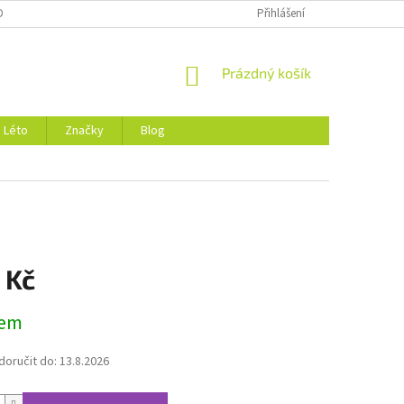
DMÍNKY OCHRANY OSOBNÍCH ÚDAJŮ
O NÁS
Přihlášení
NÁKUPNÍ
Prázdný košík
KOŠÍK
Léto
Značky
Blog
 Kč
dem
oručit do:
13.8.2026