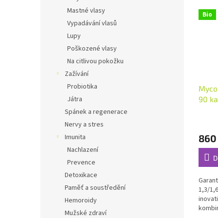
Mastné vlasy
Bio
Vypadávání vlasů
Lupy
Poškozené vlasy
Na citlivou pokožku
Zažívání
Probiotika
Myco
90 ka
Játra
Spánek a regenerace
Průmě
Nervy a stres
hodno
860
Imunita
produ
je
Nachlazení
4,6
D
Prevence
z
Detoxikace
5
Garan
hvězdi
Paměť a soustředění
1,3/1,
inovat
Hemoroidy
kombi
Mužské zdraví
dokáže