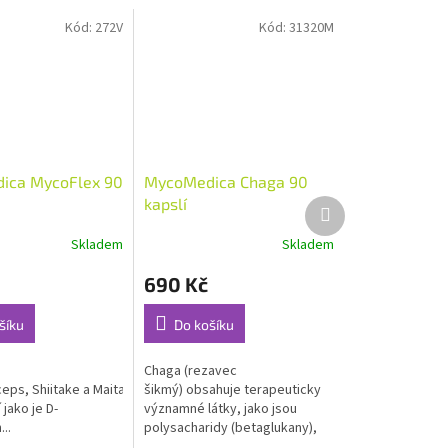
Kód:
272V
Kód:
31320M
ica MycoFlex 90
MycoMedica Chaga 90
kapslí
Další
produkt
Skladem
Skladem
Průměrné
hodnocení
690 Kč
produktu
je
4,6
šíku
Do košíku
z
5
Chaga (rezavec
hvězdiček.
eps, Shiitake a Maitake a moderních
šikmý) obsahuje terapeuticky
 jako je D-
významné látky, jako jsou
..
polysacharidy (betaglukany),
antioxidanty...