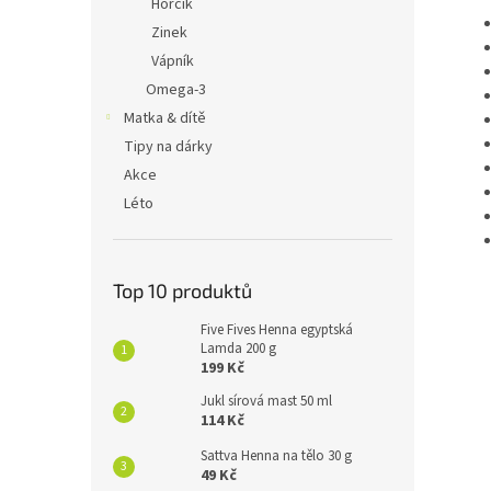
Hořčík
Zinek
Vápník
Omega-3
Matka & dítě
Tipy na dárky
Akce
Léto
Top 10 produktů
Five Fives Henna egyptská
Lamda 200 g
199 Kč
Jukl sírová mast 50 ml
114 Kč
Sattva Henna na tělo 30 g
49 Kč