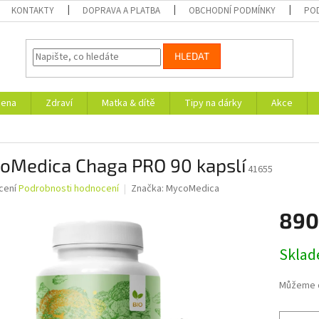
KONTAKTY
DOPRAVA A PLATBA
OBCHODNÍ PODMÍNKY
PO
HLEDAT
iena
Zdraví
Matka & dítě
Tipy na dárky
Akce
oMedica Chaga PRO 90 kapslí
41655
né
cení
Podrobnosti hodnocení
Značka:
MycoMedica
ní
890
u
Měrná
Skla
cena:
ek.
Můžeme d