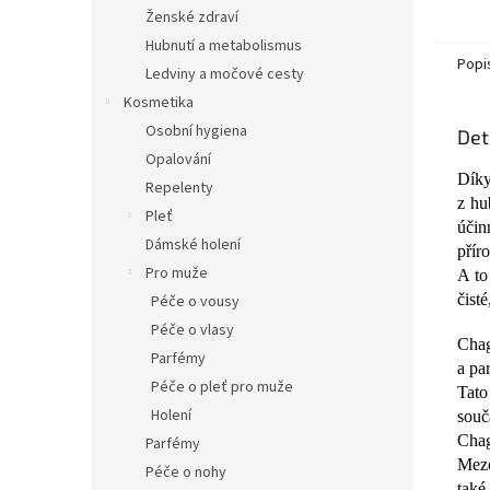
Ženské zdraví
Hubnutí a metabolismus
Popi
Ledviny a močové cesty
Kosmetika
Osobní hygiena
Det
Opalování
Díky
Repelenty
z hu
Pleť
účin
Dámské holení
přír
Pro muže
A to
čist
Péče o vousy
Péče o vlasy
Chag
Parfémy
a pa
Péče o pleť pro muže
Tato
Holení
souč
Chag
Parfémy
Mezo
Péče o nohy
také