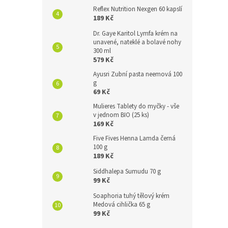
Reflex Nutrition Nexgen 60 kapslí
189 Kč
Dr. Gaye Karitol Lymfa krém na
unavené, nateklé a bolavé nohy
300 ml
579 Kč
Ayusri Zubní pasta neemová 100
g
69 Kč
Mulieres Tablety do myčky - vše
v jednom BIO (25 ks)
169 Kč
Five Fives Henna Lamda černá
100 g
189 Kč
Siddhalepa Sumudu 70 g
99 Kč
Soaphoria tuhý tělový krém
Medová cihlička 65 g
99 Kč