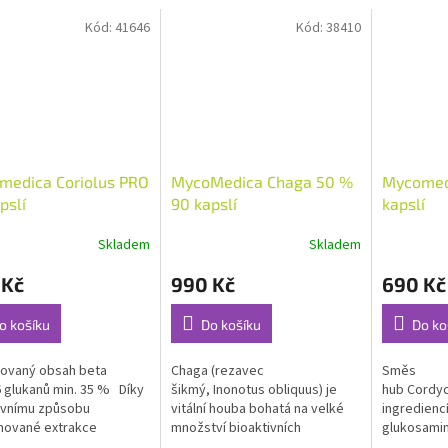
Kód:
41646
Kód:
38410
medica Coriolus PRO
MycoMedica Chaga 50 %
Mycomed
pslí
90 kapslí
kapslí
Skladem
Skladem
rné
Průměrné
Průměrné
cení
hodnocení
hodnocení
 Kč
990 Kč
690 Kč
ktu
produktu
produktu
je
je
5,0
4,7
o košíku
Do košíku
Do ko
z
z
5
5
tovaný obsah beta
Chaga (rezavec
Směs
ček.
hvězdiček.
hvězdiček.
6 glukanů min. 35 % Díky
šikmý, Inonotus obliquus) je
hub Cordyc
ivnímu způsobu
vitální houba bohatá na velké
ingrediencí
nované extrakce
množství bioaktivních
glukosamin.
me...
látek. Obsahuje 4 %...