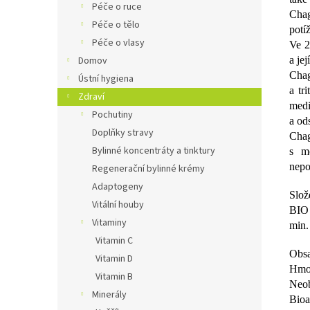
Péče o ruce
Chag
Péče o tělo
potíž
Péče o vlasy
Ve 2
a je
Domov
Chag
Ústní hygiena
a tr
Zdraví
medi
Pochutiny
a od
Doplňky stravy
Chag
Bylinné koncentráty a tinktury
s m
nepo
Regenerační bylinné krémy
Adaptogeny
Slož
Vitální houby
BIO
Vitaminy
min.
Vitamin C
Obsa
Vitamin D
Hmot
Vitamin B
Neob
Minerály
Bioa