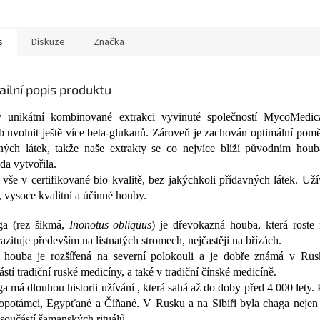
s
Diskuze
Značka
ailní popis produktu
 unikátní kombinované extrakci vyvinuté společností MycoMed
b uvolnit ještě více beta-glukanů. Zároveň je zachován optimální pomě
ných látek, takže naše extrakty se co nejvíce blíží původním houb
oda vytvořila.
 vše v certifikované bio kvalitě, bez jakýchkoli přídavných látek. Už
é, vysoce kvalitní a účinné houby.
a (rez šikmá,
Inonotus obliquus
) je dřevokazná houba, která roste 
razituje především na listnatých stromech, nejčastěji na břízách.
 houba je rozšířená na severní polokouli a je dobře známá v Rus
ástí tradiční ruské medicíny, a také v tradiční čínské medicíně.
a má dlouhou historii užívání , která sahá až do doby před 4 000 lety. P
potámci, Egypťané a Číňané. V Rusku a na Sibiři byla chaga nejen 
 součástí šamanských rituálů.