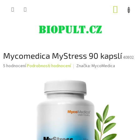
Přejít
NÁKUP
na
obsah
KOŠÍK
Mycomedica MyStress 90 kapslí
40802
Průměrné
5 hodnocení
Podrobnosti hodnocení
Značka:
MycoMedica
hodnocení
produktu
je
4,6
z
5
hvězdiček.