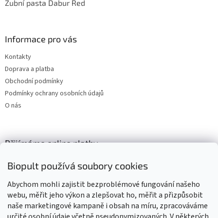
Zubní pasta Dabur Red
Informace pro vás
Kontakty
Doprava a platba
Obchodní podmínky
Podmínky ochrany osobních údajů
O nás
Přijímáme online platby
Biopult používá soubory cookies
Abychom mohli zajistit bezproblémové fungování našeho
webu, měřit jeho výkon a zlepšovat ho, měřit a přizpůsobit
naše marketingové kampaně i obsah na míru, zpracováváme
Výrobky označené BIO jsou certifikované kontrolní organizací CZ-
BIO-003
určité osobní údaje včetně pseudonymizovaných. V některých