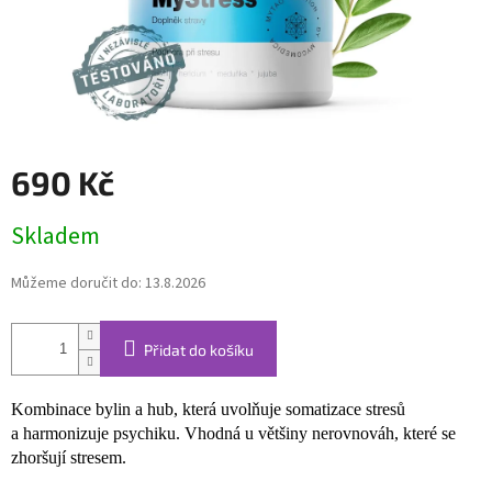
690 Kč
Měrná
Skladem
cena:
Můžeme doručit do:
13.8.2026
Přidat do košíku
Kombinace bylin a hub, která uvolňuje somatizace stresů
a harmonizuje psychiku. Vhodná u většiny nerovnováh, které se
zhoršují stresem.