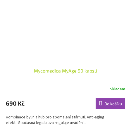
Mycomedica MyAge 90 kapslí
Skladem
Průměrné
hodnocení
produktu
690 Kč
Do košíku
je
4,5
Kombinace bylin a hub pro zpomalení stárnutí. Anti-aging
z
efekt. Současná legislativa reguluje uvádění...
5
hvězdiček.