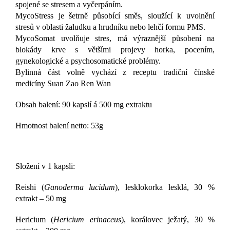
spojené se stresem a vyčerpáním.
MycoStress je šetrně působící směs, sloužící k uvolnění
stresů v oblasti žaludku a hrudníku nebo lehčí formu PMS.
MycoSomat uvolňuje stres, má výraznější působení na
blokády krve s většími projevy horka, pocením,
gynekologické a psychosomatické problémy.
Bylinná část volně vychází z receptu tradiční čínské
medicíny Suan Zao Ren Wan
Obsah balení: 90 kapslí á 500 mg extraktu
Hmotnost balení netto: 53g
Složení v 1 kapsli:
Reishi (
Ganoderma lucidum
), lesklokorka lesklá, 30 %
extrakt – 50 mg
Hericium (
Hericium erinaceus
), korálovec ježatý, 30 %