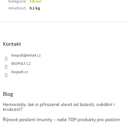
Kategorie
:
Zdraví
Hmotnost
:
0.1 kg
Z
á
p
a
Kontakt
t
biopult
@
email.cz
í
BIOPULT.CZ
biopult.cz
Blog
Hemoroidy: Jak si přirozeně ulevit od bolesti, svědění i
krvácení?
Říjnové posílení imunity – naše TOP produkty pro podzim