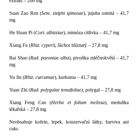
extrakt – 200 mg
Suan Zao Ren (
Sem. ziziphi spinosae
), jujuba ostnitá – 41,7
mg
He Huan Pi (
Cort. albizziae
), mimóza citlivka – 41,7 mg
Xiang Fu (
Rhiz. cyperi
), šáchor hlíznatý – 27,8 mg
Bai Shao (
Rad. paeoniae alba
), pivoňka mléčnokvětá – 41,7
mg
Yu Jin (
Rhiz. curcumae
), kurkuma – 41,7 mg
Yuan Zhi (
Rad. polygalae tenuifoliae),
polygal – 27,8 mg
Xiang Feng Cao (
Herba et folium melissa
), meduňka
lékařská – 27,8 mg
Neobsahuje kofein, lepek, konzervační látky, barviva ani
cukr.