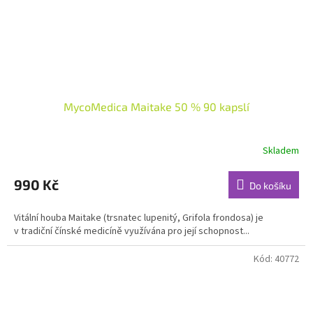
MycoMedica Maitake 50 % 90 kapslí
Skladem
Průměrné
hodnocení
produktu
990 Kč
Do košíku
je
5,0
Vitální houba Maitake (trsnatec lupenitý, Grifola frondosa) je
z
v tradiční čínské medicíně využívána pro její schopnost...
5
hvězdiček.
Kód:
40772