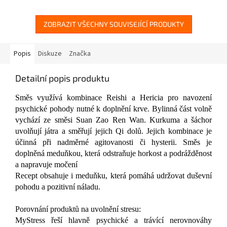
ZOBRAZIT VŠECHNY SOUVISEJÍCÍ PRODUKTY
Popis
Diskuze
Značka
Detailní popis produktu
Směs využívá kombinace Reishi a Hericia pro navození
psychické pohody nutné k doplnění krve. Bylinná část volně
vychází ze směsi Suan Zao Ren Wan. Kurkuma a šáchor
uvolňují játra a směřují jejich Qi dolů. Jejich kombinace je
účinná při nadměrné agitovanosti či hysterii. Směs je
doplněná meduňkou, která odstraňuje horkost a podrážděnost
a napravuje močení
Recept obsahuje i meduňku, která pomáhá udržovat duševní
pohodu a pozitivní náladu.
Porovnání produktů na uvolnění stresu:
MyStress řeší hlavně psychické a trávící nerovnováhy