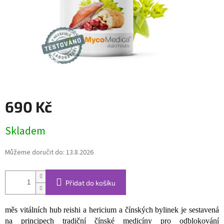
690 Kč
Měrná
Skladem
cena:
Můžeme doručit do:
13.8.2026
Přidat do košíku
měs vitálních hub reishi a hericium a čínských bylinek je sestavená
na principech tradiční čínské medicíny pro odblokování