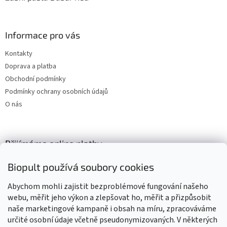
Informace pro vás
Kontakty
Doprava a platba
Obchodní podmínky
Podmínky ochrany osobních údajů
O nás
Přijímáme online platby
Biopult používá soubory cookies
Abychom mohli zajistit bezproblémové fungování našeho
webu, měřit jeho výkon a zlepšovat ho, měřit a přizpůsobit
naše marketingové kampaně i obsah na míru, zpracováváme
Výrobky označené BIO jsou certifikované kontrolní organizací CZ-
BIO-003
určité osobní údaje včetně pseudonymizovaných. V některých