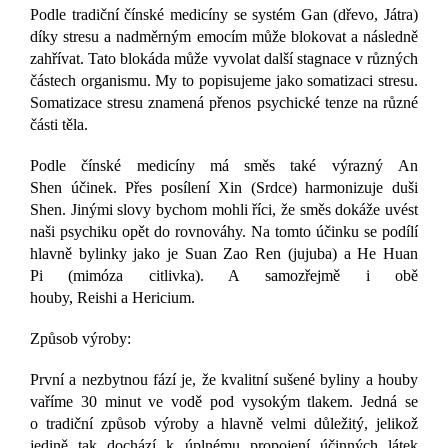
Podle tradiční čínské medicíny se systém Gan (dřevo, Játra)
díky stresu a nadměrným emocím může blokovat a následně
zahřívat. Tato blokáda může vyvolat další stagnace v různých
částech organismu. My to popisujeme jako somatizaci stresu.
Somatizace stresu znamená přenos psychické tenze na různé
části těla.
Podle čínské medicíny má směs také výrazný An
Shen účinek. Přes posílení Xin (Srdce) harmonizuje duši
Shen. Jinými slovy bychom mohli říci, že směs dokáže uvést
naši psychiku opět do rovnováhy. Na tomto účinku se podílí
hlavně bylinky jako je Suan Zao Ren (jujuba) a He Huan
Pi (mimóza citlivka). A samozřejmě i obě
houby, Reishi a Hericium.
Způsob výroby:
První a nezbytnou fází je, že kvalitní sušené byliny a houby
vaříme 30 minut ve vodě pod vysokým tlakem. Jedná se
o tradiční způsob výroby a hlavně velmi důležitý, jelikož
jedině tak dochází k úplnému propojení účinných látek