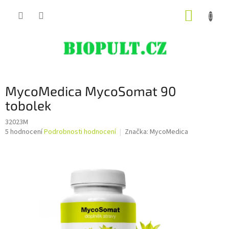
Přejít
NÁKUP
na
obsah
KOŠÍK
MycoMedica MycoSomat 90
tobolek
32023M
Průměrné
5 hodnocení
Podrobnosti hodnocení
Značka:
MycoMedica
hodnocení
produktu
je
4,8
z
5
hvězdiček.