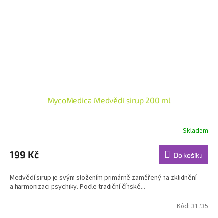
MycoMedica Medvědí sirup 200 ml
Skladem
Průměrné
hodnocení
produktu
199 Kč
Do košíku
je
5,0
Medvědí sirup je svým složením primárně zaměřený na zklidnění
z
a harmonizaci psychiky. Podle tradiční čínské...
5
hvězdiček.
Kód:
31735