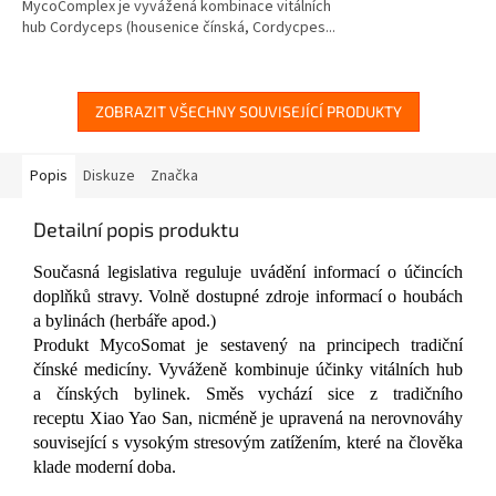
MycoComplex je vyvážená kombinace vitálních
z
hub Cordyceps (housenice čínská, Cordycpes...
5
hvězdiček.
ZOBRAZIT VŠECHNY SOUVISEJÍCÍ PRODUKTY
Popis
Diskuze
Značka
Detailní popis produktu
Současná legislativa reguluje uvádění informací o účincích
doplňků stravy. Volně dostupné zdroje informací o houbách
a bylinách (herbáře apod.)
Produkt MycoSomat je sestavený na principech tradiční
čínské medicíny. Vyváženě kombinuje účinky vitálních hub
a čínských bylinek. Směs vychází sice z tradičního
receptu Xiao Yao San, nicméně je upravená na nerovnováhy
související s vysokým stresovým zatížením, které na člověka
klade moderní doba.