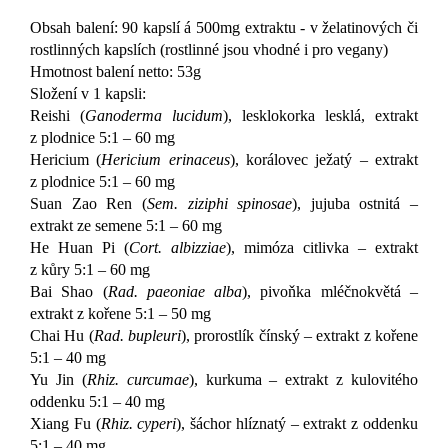
Obsah balení: 90 kapslí á 500mg extraktu - v želatinových či
rostlinných kapslích (rostlinné jsou vhodné i pro vegany)
Hmotnost balení netto: 53g
Složení v 1 kapsli:
Reishi (
Ganoderma lucidum
), lesklokorka lesklá, extrakt
z plodnice 5:1 – 60 mg
Hericium
(
Hericium erinaceus
), korálovec ježatý – extrakt
z plodnice 5:1 – 60 mg
Suan Zao Ren (
Sem. ziziphi spinosae
), jujuba ostnitá –
extrakt ze semene 5:1 – 60 mg
He Huan Pi (
Cort. albizziae
), mimóza citlivka – extrakt
z kůry 5:1 – 60 mg
Bai Shao (
Rad. paeoniae alba
), pivoňka mléčnokvětá –
extrakt z kořene 5:1 – 50 mg
Chai Hu (
Rad. bupleuri
), prorostlík čínský – extrakt z kořene
5:1 – 40 mg
Yu Jin (
Rhiz. curcumae
), kurkuma – extrakt z kulovitého
oddenku 5:1 – 40 mg
Xiang Fu (
Rhiz. cyperi
), šáchor hlíznatý – extrakt z oddenku
5:1 – 40 mg