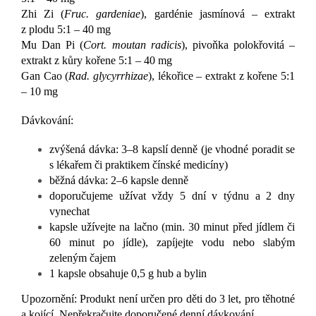
Zhi Zi (
Fruc. gardeniae
), gardénie jasmínová – extrakt
z plodu 5:1 – 40 mg
Mu Dan Pi (
Cort. moutan radicis
), pivoňka polokřovitá –
extrakt z kůry kořene 5:1 – 40 mg
Gan Cao (
Rad. glycyrrhizae
), lékořice – extrakt z kořene 5:1
– 10 mg
Dávkování:
zvýšená dávka: 3–8 kapslí denně (je vhodné poradit se
s lékařem či praktikem čínské medicíny)
běžná dávka: 2–6 kapsle denně
doporučujeme užívat vždy 5 dní v týdnu a 2 dny
vynechat
kapsle užívejte na lačno (min. 30 minut před jídlem či
60 minut po jídle), zapíjejte vodu nebo slabým
zeleným čajem
1 kapsle obsahuje 0,5 g hub a bylin
Upozornění: Produkt není určen pro děti do 3 let, pro těhotné
a kojící. Nepřekračujte doporučené denní dávkování.