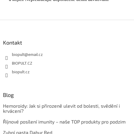
Z
á
p
a
Kontakt
t
biopult
@
email.cz
í
BIOPULT.CZ
biopult.cz
Blog
Hemoroidy: Jak si přirozeně ulevit od bolesti, svědění i
krvácení?
Říjnové posílení imunity – naše TOP produkty pro podzim
Zubní pasta Dabur Red