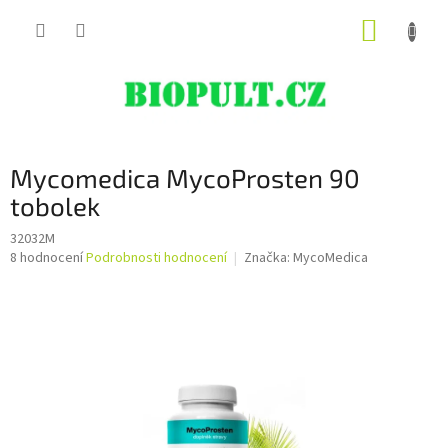
Přejít
NÁKUP
na
obsah
KOŠÍK
Mycomedica MycoProsten 90
tobolek
32032M
Průměrné
8 hodnocení
Podrobnosti hodnocení
Značka:
MycoMedica
hodnocení
produktu
je
4,9
z
5
hvězdiček.