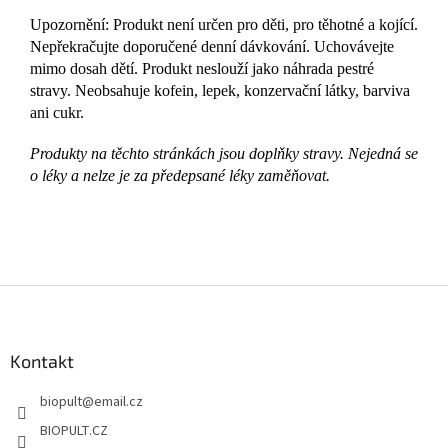
Upozornění: Produkt není určen pro děti, pro těhotné a kojící.
Nepřekračujte doporučené denní dávkování. Uchovávejte
mimo dosah dětí. Produkt neslouží jako náhrada pestré
stravy. Neobsahuje kofein, lepek, konzervační látky, barviva
ani cukr.
Produkty na těchto stránkách jsou doplňky stravy. Nejedná se
o léky a nelze je za předepsané léky zaměňovat.
Z
á
p
a
Kontakt
t
biopult
@
email.cz
í
BIOPULT.CZ