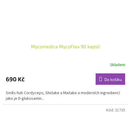
Mycomedica MycoFlex 90 kapslí
Skladem
Průměrné
hodnocení
produktu
690 Kč
Do košíku
je
4,7
Směs hub Cordyceps, Shiitake a Maitake a moderních ingrediencí
z
jako je D-glukosamin...
5
hvězdiček.
Kód:
31735