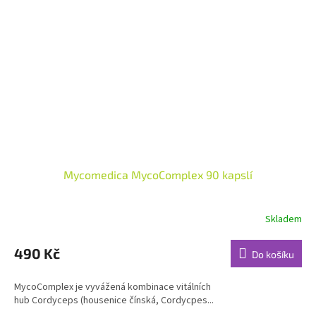
Mycomedica MycoComplex 90 kapslí
Skladem
Průměrné
hodnocení
produktu
490 Kč
Do košíku
je
4,9
MycoComplex je vyvážená kombinace vitálních
z
hub Cordyceps (housenice čínská, Cordycpes...
5
hvězdiček.