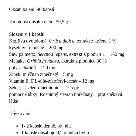
Obsah balení: 90 kapslí
Hmotnost obsahu netto: 59,5 g
Složení v 1 kapsli:
Kopřiva dvoudomá
, Urtica dioica
, extrakt z kořene 1 %
kyseliny křemičité – 200 mg
Saw palmetto,
Serenoa repens
, extrakt z plodu 4:1 – 160 mg
Maitake,
Grifola frondosa
, extrakt z plodnice 30 %
polysacharidů – 150 mg
Zinek, mléčnan zinečnatý – 5 mg
Vitamin E, DL-alfa-tokoferyl-acetát – 12 mg
Selen, L-seleno-methionin – 27,5 µg
pomocné látky: Rostlinný stearan hořečnatý – protispékavá
látka
Dávkování:
1- 2 kapsle denně, po jídle
1 kapsle obsahuje 0,5 g hub a bylin