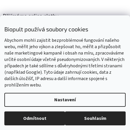
Přijímáme online platby
Biopult používá soubory cookies
Abychom mohli zajistit bezproblémové fungování našeho
webu, měřit jeho výkon a zlepšovat ho, měřit a přizpůsobit
naše marketingové kampaně i obsah na míru, zpracováváme
Výrobky označené BIO jsou certifikované kontrolní organizací CZ-
BIO-003
určité osobní údaje včetně pseudonymizovaných. V některých
případech je také sdílíme s důvěryhodnými třetími stranami
(například Google). Tyto údaje zahrnují cookies, data z
dalších úložišť, IP adresu a další informace spojené s
prohlížením webu.
Vytvořil Shoptet
Nastavení
Vážení zákazníci, z důvodu čerpání dovolené budou všechny
objednávky přijaté v tomto období expedovány od 17. srpna 2026.
Copyright 2026
Biopult.cz
. Všechna práva vyhrazena.
Upravit
Děkujeme za pochopení, trpělivost i vaši přízeň. Přejeme vám krásné
Odmítnout
Souhlasím
nastavení cookies
léto! Tým Biopult.cz