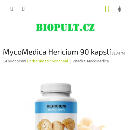
Přejít
NÁKUP
na
obsah
KOŠÍK
MycoMedica Hericium 90 kapslí
31347M
Průměrné
14 hodnocení
Podrobnosti hodnocení
Značka:
MycoMedica
hodnocení
produktu
je
4,9
z
5
hvězdiček.