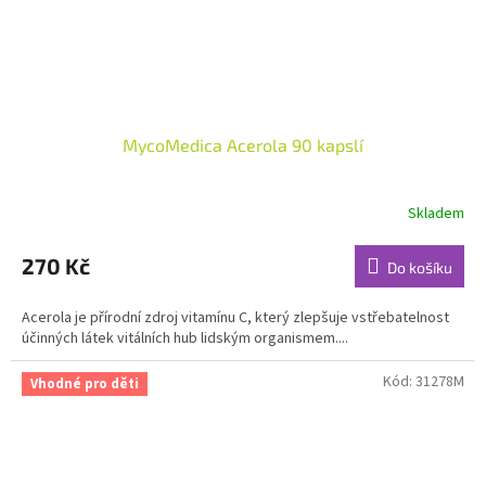
MycoMedica Acerola 90 kapslí
Skladem
Průměrné
hodnocení
produktu
270 Kč
Do košíku
je
4,9
Acerola je přírodní zdroj vitamínu C, který zlepšuje vstřebatelnost
z
účinných látek vitálních hub lidským organismem....
5
hvězdiček.
Kód:
31278M
Vhodné pro děti