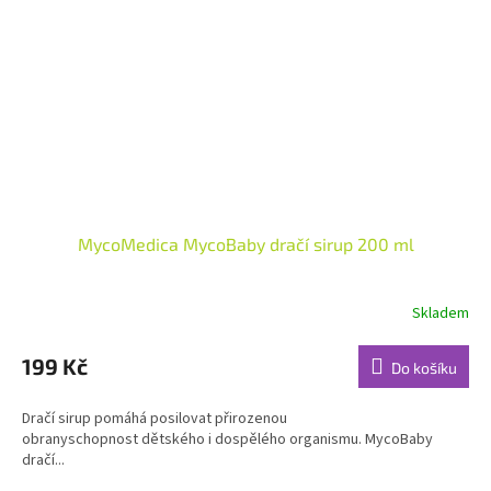
MycoMedica MycoBaby dračí sirup 200 ml
Skladem
Průměrné
hodnocení
produktu
199 Kč
Do košíku
je
4,9
Dračí sirup pomáhá posilovat přirozenou
z
obranyschopnost dětského i dospělého organismu. MycoBaby
5
dračí...
hvězdiček.