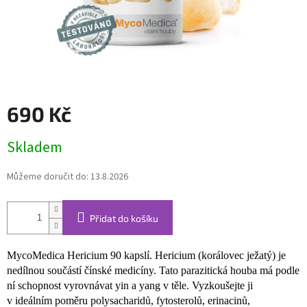
690 Kč
Měrná
Skladem
cena:
Můžeme doručit do:
13.8.2026
Přidat do košíku
MycoMedica Hericium 90 kapslí. Hericium (korálovec ježatý) je
nedílnou součástí čínské medicíny. Tato parazitická houba má podle
ní schopnost vyrovnávat yin a yang v těle. Vyzkoušejte ji
v ideálním poměru polysacharidů, fytosterolů, erinacinů,