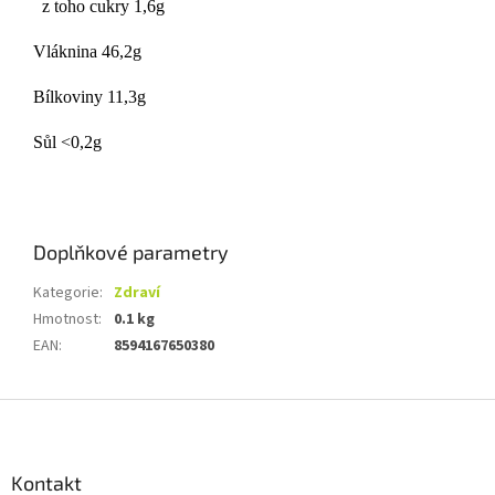
z toho cukry 1,6g
Vláknina 46,2g
Bílkoviny 11,3g
Sůl <0,2g
Doplňkové parametry
Kategorie
:
Zdraví
Hmotnost
:
0.1 kg
EAN
:
8594167650380
Z
á
p
a
Kontakt