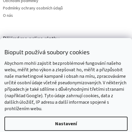
Obchodní podmínky
Podmínky ochrany osobních údajů
O nás
Přijímáme online platby
Biopult používá soubory cookies
Abychom mohli zajistit bezproblémové fungování našeho
webu, měřit jeho výkon a zlepšovat ho, měřit a přizpůsobit
naše marketingové kampaně i obsah na míru, zpracováváme
Výrobky označené BIO jsou certifikované kontrolní organizací CZ-
BIO-003
určité osobní údaje včetně pseudonymizovaných. V některých
případech je také sdílíme s důvěryhodnými třetími stranami
(například Google). Tyto údaje zahrnují cookies, data z
dalších úložišť, IP adresu a další informace spojené s
prohlížením webu.
Vytvořil Shoptet
Nastavení
Vážení zákazníci, z důvodu čerpání dovolené budou všechny