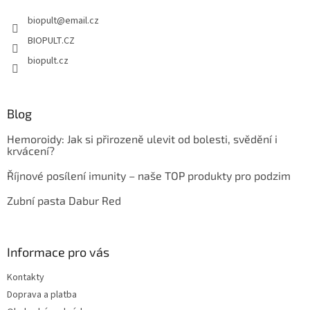
t
biopult
@
email.cz
í
BIOPULT.CZ
biopult.cz
Blog
Hemoroidy: Jak si přirozeně ulevit od bolesti, svědění i
krvácení?
Říjnové posílení imunity – naše TOP produkty pro podzim
Zubní pasta Dabur Red
Informace pro vás
Kontakty
Doprava a platba