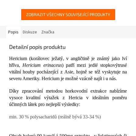
ZOBRAZIT VŠECHNY SOUVISEJÍCÍ PRODUKTY
Popis
Diskuze
Značka
Detailní popis produktu
Hericium (korálovec ježatý, v angličtině je známý jako lví
hříva,
Hericium erinaceus
) patří mezi jedlé stopkovýtrusé
vitální houby pocházející z Asie, hojně se též vyskytuje na
severu Ameriky. Hericium je možné vzácně najít i u nás.
Díky zpracování metodou horkovodní extrakce
nabízíme
vysoce kvalitní výtažek z Hericia v ideálním poměru
účinných látek pro nejlepší výsledky:
min. 30 % polysacharidů
(reálně bývá 33-34 %)
Obsah balení: 90 kapslí á 500mg extraktu - v želatinových či