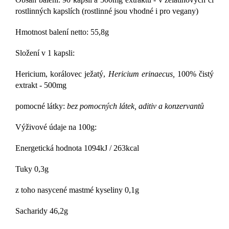
rostlinných kapslích (rostlinné jsou vhodné i pro vegany)
Hmotnost balení netto: 55,8g
Složení v 1 kapsli:
Hericium, korálovec ježatý,
Hericium erinaecus,
100% čistý
extrakt - 500mg
pomocné látky:
bez pomocných látek, aditiv a konzervantů
Výživové údaje na 100g:
Energetická hodnota 1094kJ / 263kcal
Tuky 0,3g
z toho nasycené mastmé kyseliny 0,1g
Sacharidy 46,2g